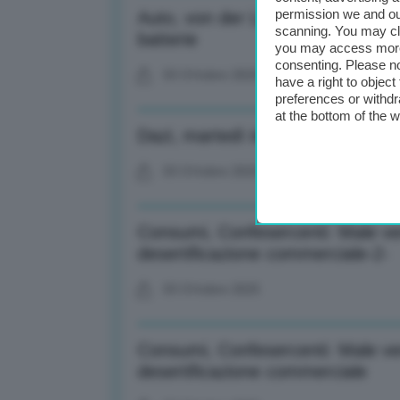
permission we and o
Auto, von der Leyen vede Elkann
scanning. You may cl
batterie
you may access more 
consenting. Please no
03 Ottobre 2025
have a right to objec
preferences or withdr
at the bottom of the 
Dazi, martedì incontro Carney-
03 Ottobre 2025
Consumi, Confesercenti: Male vend
desertificazione commerciale-2-
03 Ottobre 2025
Consumi, Confesercenti: Male vend
desertificazione commerciale