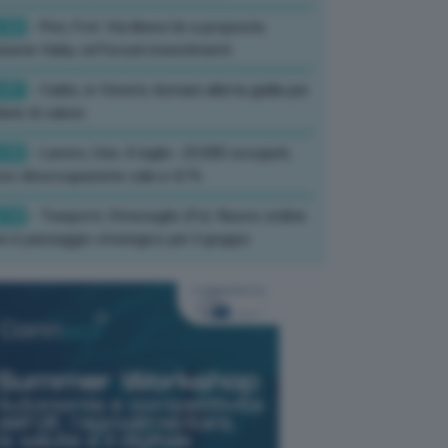
:52
- Pnrr, Foti: Via libera Ue a proposta
isione Italia, rafforzati investimenti
:01
- Caldo, in Veneto domani allerta gialla per
ate di calore
:33
- Lavoro, Usa: A luglio -23.000 occupati,
so disoccupazione cala a 4,1%
:19
- Trasporti, Strisciuglio (Fs): Nuovo ordine
ni è passaggio strategico per il gruppo