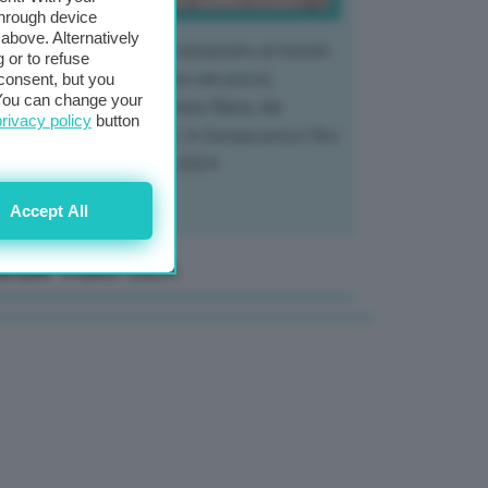
through device
above. Alternatively
 mercato del tubero più consumato al mondo
 or to refuse
 vivendo un crollo storico dei prezzi,
consent, but you
. You can change your
tendo a dura prova l'intera filiera, dai
privacy policy
button
tivatori ai trasformatori. In Europa prezzi fino
70% in meno rispetto al 2024
Accept All
anale Video GEA