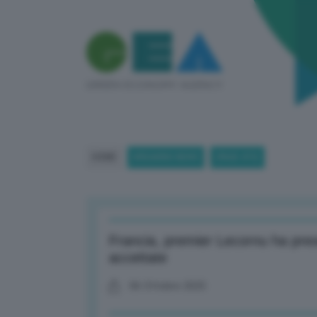
HOME
BREAKING NEWS
(PAGE 473)
Francia, premier Lecornu ha pres
accettate
06 Ottobre 2025