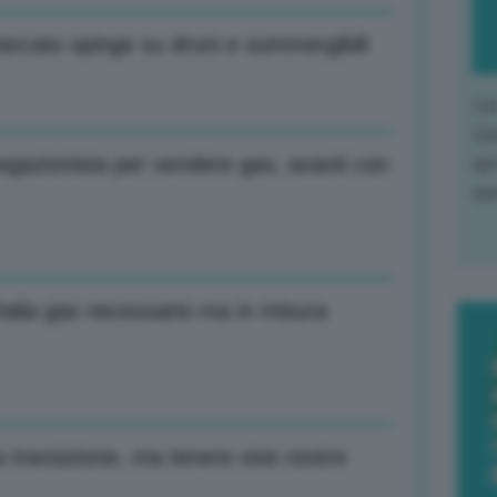
 mercato spinge su droni e sommergibili
L'o
L'e
egazionista per vendere gas, avanti con
apr
que
talia gas necessario ma in misura
 transizione, ma tenere vive nostre