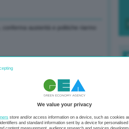
, conferma austerità e politiche riarmo
eroporto di Oslo: sospesi voli, ritardi
F
cepting
c
d
i del negazionista climatico Trump per
0
We value your privacy
di
tners
store and/or access information on a device, such as cookies 
identifiers and standard information sent by a device for personalised
 and content measurement, audience research and services developm