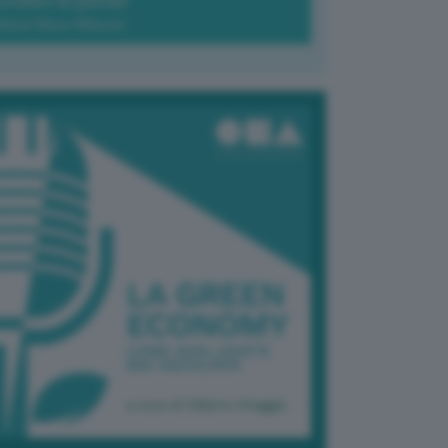
Green-à-porter
Maria Elena Ribezzo