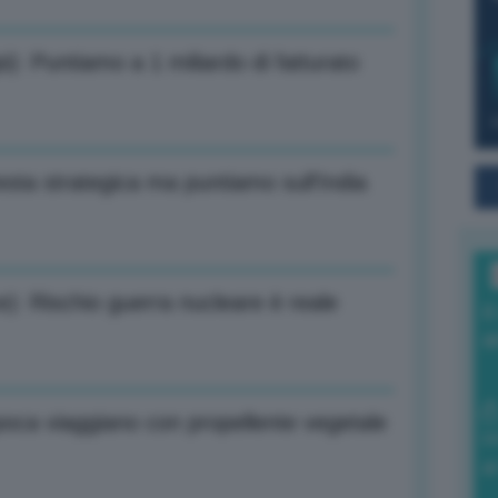
pi): Puntiamo a 1 miliardo di fatturato
resta strategica ma puntiamo sull’India
): Rischio guerra nucleare è reale
I
a
epoca viaggiano con propellente vegetale
0
di