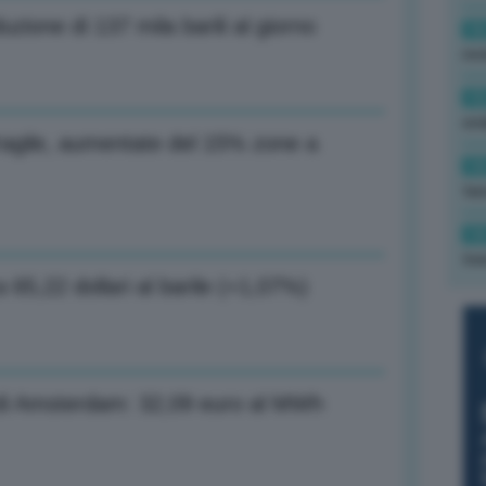
zione di 137 mila barili al giorno
16
rev
15
ond
fragile, aumentate del 15% zone a
14
tas
14
tre
 65,22 dollari al barile (+1,07%)
tf di Amsterdam: 32,09 euro al MWh