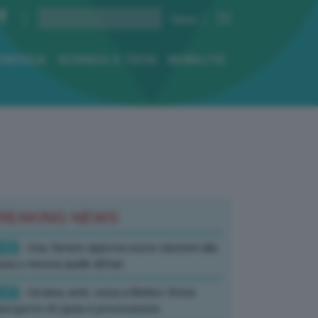
ENERGIA
SCIENZA E TECH
MOBILITÀ
REAKING NEWS
:52
- Usa, Senato approva nuove sanzioni alla
sia e rinnova quelle all’Iran
:07
- Ucraina, amb. russa a Berlino: Drone
’aeroporto di Lipsia è provocazione