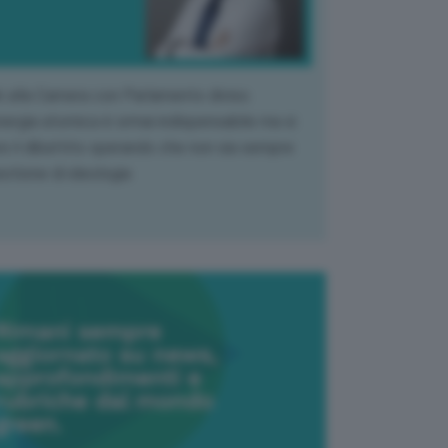
k alla Camera con Parlamento diviso.
nergia atomica è ormai indispensabile ma si
e il dibattito sperando che non sia sempre
stione di ideologia