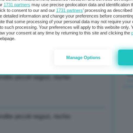
ur
1731 partners
may use precise geolocation data and identification 
: Piano per e-car e potenziamento
ick to consent to our and our
1731 partners
’ processing as described 
Il
detailed information and change your preferences before consenting
sta
te that some processing of your personal data may not require your 
t to such processing. Your preferences will apply to this website only
met
aw your consent at any time by returning to this site and clicking the
col
webpage.
Trump a Washington
al 
Manage Options
C
ite piccoli negozi, rischio
ite piccoli negozi, rischio