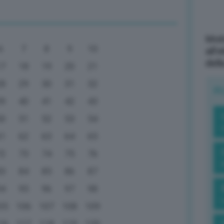
Mott
6
7
8
9
10
all’
dell
17
18
19
20
21
28
29
30
31
32
R
39
40
41
42
43
50
51
52
53
54
61
62
63
64
65
72
73
74
75
76
83
84
85
86
87
94
95
96
97
98
05
106
107
108
109
16
117
118
119
120