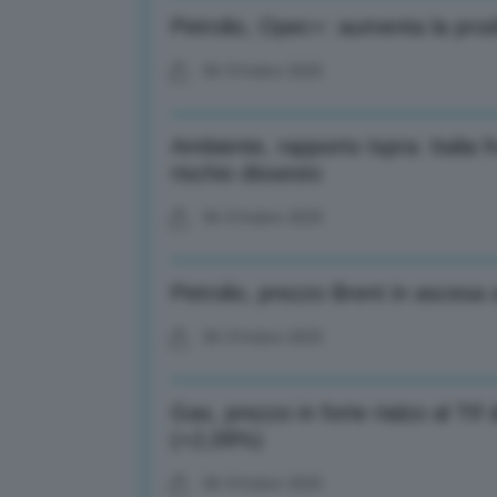
Petrolio, Opec+: aumenta la produ
06 Ottobre 2025
Ambiente, rapporto Ispra: Italia 
rischio dissesto
06 Ottobre 2025
Petrolio, prezzo Brent in ascesa a
06 Ottobre 2025
Gas, prezzo in forte rialzo al T
(+2,09%)
06 Ottobre 2025