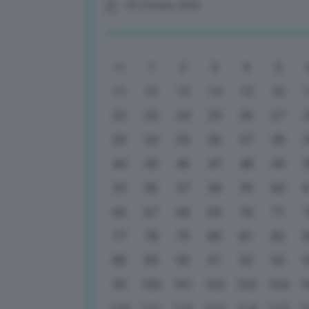
03 Ottobre 2025
1
2
3
4
5
11
12
13
14
15
16
22
23
24
25
26
27
33
34
35
36
37
38
44
45
46
47
48
49
55
56
57
58
59
60
66
67
68
69
70
71
77
78
79
80
81
82
88
89
90
91
92
93
99
100
101
102
103
104
1
110
111
112
113
114
115
1