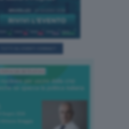
TUTTI GLI EVENTI CONNACT
L'Editoriale del Direttore
l nucleare per uscire dalla crisi
nche se spacca la politica italiana
4 Giugno 2026
 Vittorio Oreggia