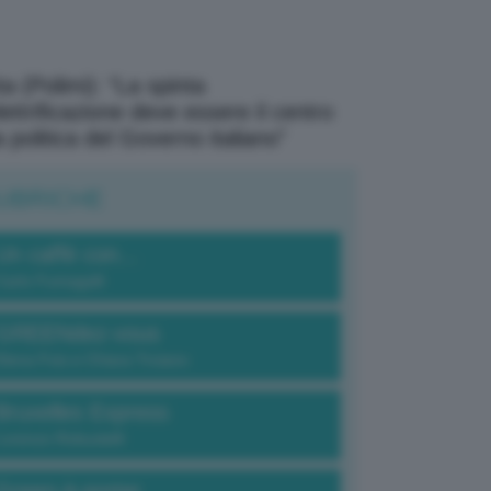
a (Polimi): “La spinta
elettrificazione deve essere il centro
a politica del Governo italiano”
UBRICHE
Un caffè con...
Carlo Fumagalli
GREENdez-vous
Elena Fois e Chiara Troiano
Bruxelles Express
Lorenzo Robustelli