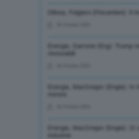
Difesa, Folgiero (Fincantieri): Il
06 Ottobre 2025
Energia, Garrone (Erg): Trump n
rinnovabili
06 Ottobre 2025
Energia, MacGregor (Engie): In I
minore
06 Ottobre 2025
Energia, MacGregor (Engie): Sì a
industrie