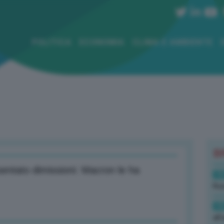
POLITICA
ECONOMIA
CLIMA E AMBIENTE
B
entato dimissioni: Macron le ha
19
Rus
19
all