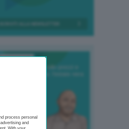
Transizione Italia
orte produzione, crollo prezzi e
oncorrenza asiatica: l’estate nera
elle patate
6 Agosto 2025
 Giuliano Zulin
and process personal
 advertising and
ent. With your