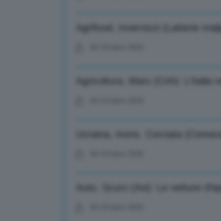
Agrifood, Invernizzi (Latterie Inal
06 Ottobre 2025
Agricoltura, Marx (Cnh): L’Italia 
06 Ottobre 2025
Ucraina, mons. Corciata (Comece
06 Ottobre 2025
Auto, Scuro (Asi): Le vetture d’
06 Ottobre 2025