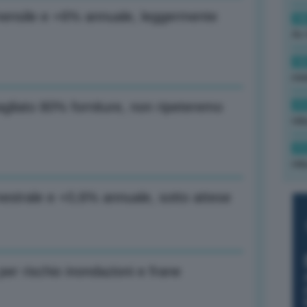
% mensile e +6% annuale, leggermente
14
Av 
12
min
11
gliato 80% forniture, non ripeteremo
rid
11
rid
imestrale e +0,6% annuale, sotto attese
er rischio inondazioni e frane