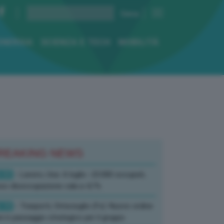
ENERGIA
SCIENZA E TECH
MOBILITÀ
REAKING NEWS
:33
- Lavoro, Usa: A luglio -23.000 occupati,
so disoccupazione cala a 4,1%
:19
- Trasporti, Strisciuglio (Fs): Nuovo ordine
ni è passaggio strategico per il gruppo