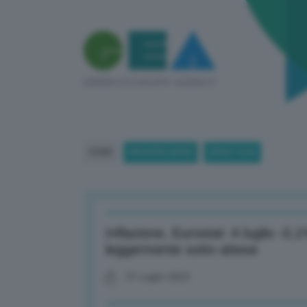
HOME
BREAKING NEWS
(PAGE 1334)
Inflazione, Eurostat: A luglio -0
leggermente sotto attese
31 Luglio 2023