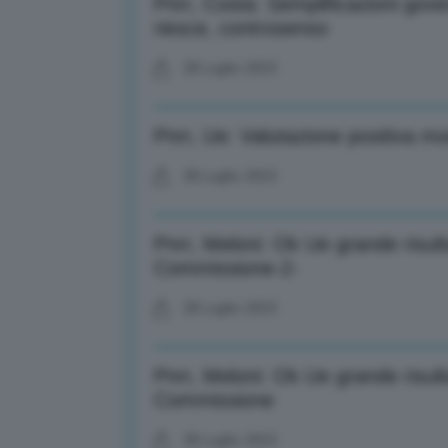
Pnrr, Costa: Semplificazioni gov
riesce, controsenso
28 Luglio 2023
Pnrr, Ue: Valutazione positiva mod
28 Luglio 2023
Pnrr, Meloni: Ok Ue grande risulta
Commissione-2-
28 Luglio 2023
Pnrr, Meloni: Ok Ue grande risulta
Commissione
28 Luglio 2023