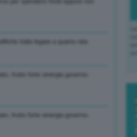
erno per spendere fondi eppure non
L'o
L'e
ifiche Italia legate a quarta rata
apr
que
to, frutto forte sinergia governo-
to, frutto forte sinergia governo-