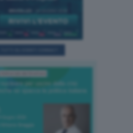
TUTTI GLI EVENTI CONNACT
L'Editoriale del Direttore
l nucleare per uscire dalla crisi
nche se spacca la politica italiana
4 Giugno 2026
 Vittorio Oreggia