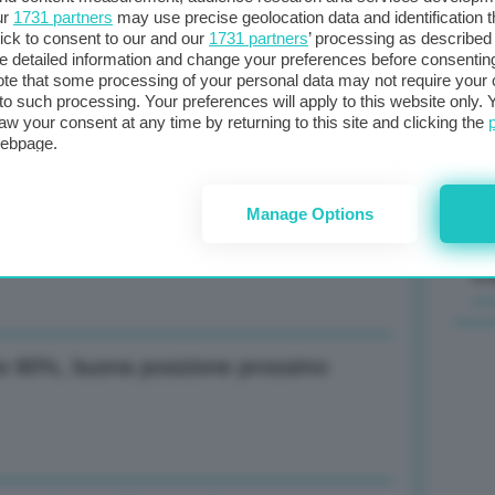
ur
1731 partners
may use precise geolocation data and identification 
ick to consent to our and our
1731 partners
’ processing as described 
Il
detailed information and change your preferences before consenting
sta
te that some processing of your personal data may not require your 
reoccupato per Grecia, prendiamoci
t to such processing. Your preferences will apply to this website only
met
aw your consent at any time by returning to this site and clicking the
col
webpage.
al 
Manage Options
zioni colpite da eventi atmosferici
C
tre 80%, buona posizione prossimo