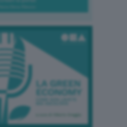
Green-à-porter
Maria Elena Ribezzo