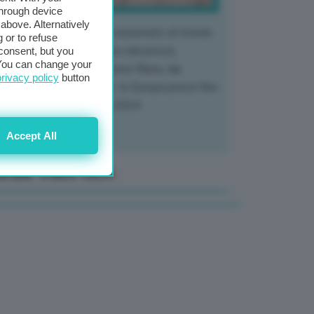
through device
above. Alternatively
 mercato del tubero più consumato al mondo
 or to refuse
 vivendo un crollo storico dei prezzi,
consent, but you
. You can change your
tendo a dura prova l'intera filiera, dai
privacy policy
button
tivatori ai trasformatori. In Europa prezzi fino
70% in meno rispetto al 2024
Accept All
anale Video GEA