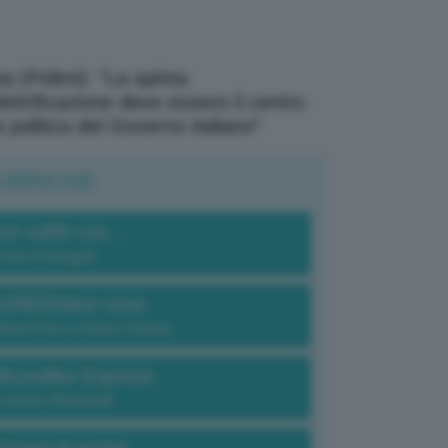
a (Polimi): “La spinta
elettrificazione deve essere il centro
a politica del Governo italiano”
UBRICHE
Un caffè con...
Carlo Fumagalli
GREENdez-vous
Elena Fois e Chiara Troiano
Bruxelles Express
Lorenzo Robustelli