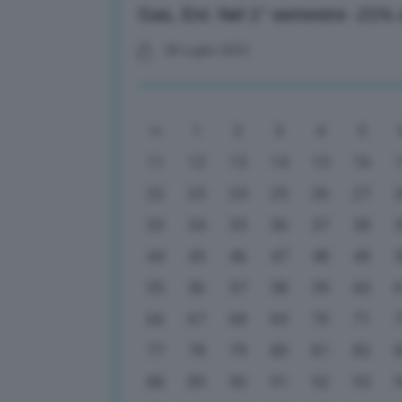
Gas, Eni: Nel 1° semestre -21% a
28 Luglio 2023
1
2
3
4
5
11
12
13
14
15
16
22
23
24
25
26
27
33
34
35
36
37
38
44
45
46
47
48
49
55
56
57
58
59
60
66
67
68
69
70
71
77
78
79
80
81
82
88
89
90
91
92
93