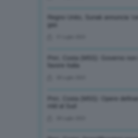
Regno Unito, Sunak annuncia ‘cent
gas
31 Luglio 2023
Pnrr, Costa (M5S): Governo non i
favore Italia
28 Luglio 2023
Pnrr, Costa (M5S): Opere definanz
mld al Sud
28 Luglio 2023