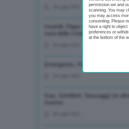
permission we and o
28 Luglio 2023
scanning. You may cl
you may access more 
consenting. Please no
Incendi, Papa: Profondamente p
have a right to objec
preferences or withdr
cura della Creazione
at the bottom of the 
28 Luglio 2023
Emergenze, Papa: Vicino a popola
28 Luglio 2023
Gas, Gentiloni: Stoccaggi Ue ol
inverno
28 Luglio 2023