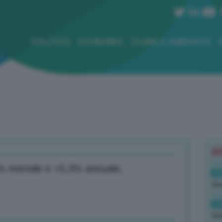
POLITICA
ECONOMIA
CLIMA E AMBIENTE
B
,1% mensile e +5,3% annuale,
14
tas
14
tre