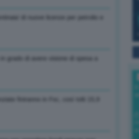
inaia’ di nuove licenze per petrolio e
n grado di avere visione di spesa a
I
a
iate finiranno in Fsc, così tolti 15,9
0
di