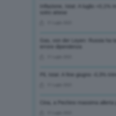
Inflazione, Istat: A luglio +0,1
sotto attese
31 Luglio 2023
Gas, von der Leyen: Russia ha ta
errore dipendenza
31 Luglio 2023
Pil, Istat: A fine giugno -0,3% tr
31 Luglio 2023
Cina, a Pechino massima allerta p
31 Luglio 2023