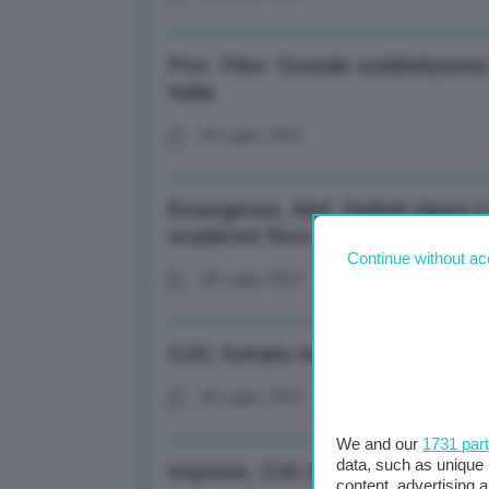
Pnrr, Fitto: Grande soddisfazione
Italia
28 Luglio 2023
Emergenze, Mef: Definiti danni ci
scadenze fisco
Continue without ac
28 Luglio 2023
G20, fumata nera per accordo su 
28 Luglio 2023
We and our
1731 par
data, such as unique 
Imprese, Cnh Industrial: +29% ut
content, advertising