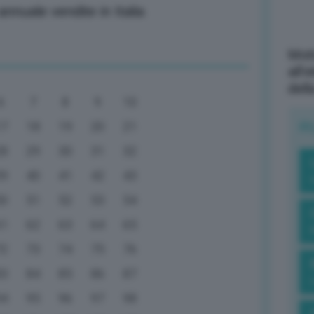
nnuale vendite in Italia
Mott
all’
dell
6
7
8
9
10
R
17
18
19
20
21
28
29
30
31
32
39
40
41
42
43
50
51
52
53
54
61
62
63
64
65
72
73
74
75
76
83
84
85
86
87
94
95
96
97
98