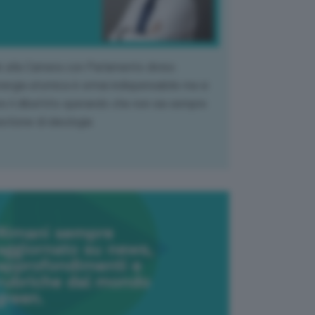
k alla Camera con Parlamento diviso.
nergia atomica è ormai indispensabile ma si
e il dibattito sperando che non sia sempre
stione di ideologia