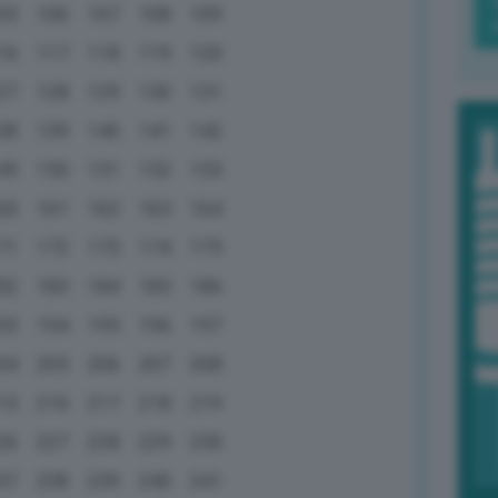
05
106
107
108
109
16
117
118
119
120
27
128
129
130
131
38
139
140
141
142
49
150
151
152
153
60
161
162
163
164
71
172
173
174
175
82
183
184
185
186
93
194
195
196
197
04
205
206
207
208
15
216
217
218
219
26
227
228
229
230
37
238
239
240
241