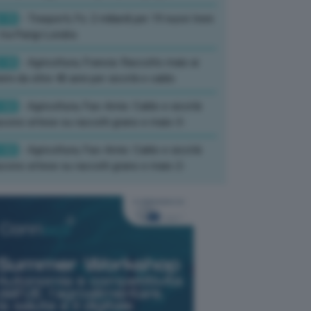
:15
- Trasporti, Fs: 2 miliardi per 19 nuovi treni
tra Parigi-Londra
:10
- Agricoltura, Francia: Raccolto mais ai
imi da oltre 40 anni per siccità e caldo
:52
- Agricoltura, Fao-Amis: Caldo e siccità
ucono attese su raccolti grano e mais-3-
:52
- Agricoltura, Fao-Amis: Caldo e siccità
ucono attese su raccolti grano e mais-2-