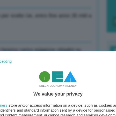
 per scelte Ue, entro fine anno 35 mld a
 faremo carico esigenze cittadini su
F
cepting
c
d
riduzioni emissioni gas serra al 2025
0
We value your privacy
di
tners
store and/or access information on a device, such as cookies 
identifiers and standard information sent by a device for personalised
ile netto nel 2° trimestre a 710 mlm
 and content measurement, audience research and services developm