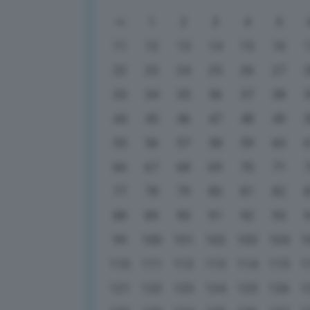
1
2
3
4
5
11
12
13
14
15
16
22
23
24
25
26
27
33
34
35
36
37
38
44
45
46
47
48
49
55
56
57
58
59
60
66
67
68
69
70
71
77
78
79
80
81
82
88
89
90
91
92
93
99
100
101
102
103
104
1
110
111
112
113
114
115
1
121
122
123
124
125
126
1