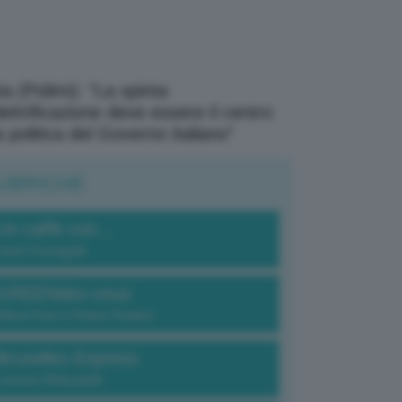
a (Polimi): “La spinta
elettrificazione deve essere il centro
a politica del Governo italiano”
UBRICHE
Un caffè con...
Carlo Fumagalli
GREENdez-vous
Elena Fois e Chiara Troiano
Bruxelles Express
Lorenzo Robustelli