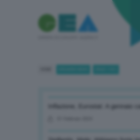
HOME
BREAKING NEWS
(PAGE 1181)
Inflazione, Eurostat: A gennaio c
01 Febbraio 2024