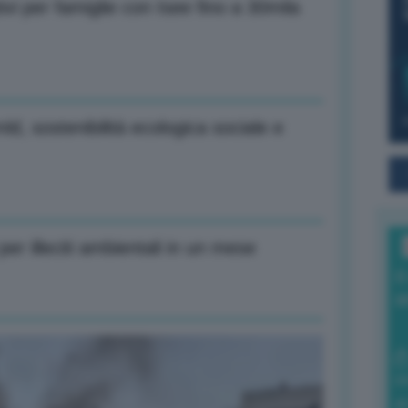
tivi per famiglie con Isee fino a 30mila
ld, sostenibilità ecologica sociale e
er illeciti ambientali in un mese
I
a
0
di