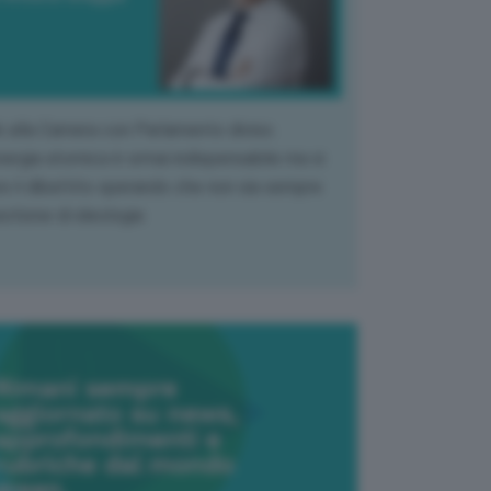
k alla Camera con Parlamento diviso.
nergia atomica è ormai indispensabile ma si
e il dibattito sperando che non sia sempre
stione di ideologia