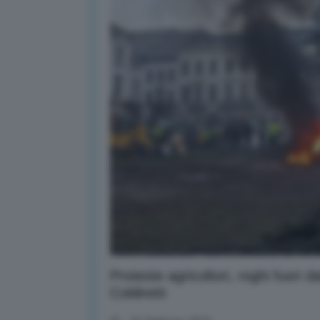
Proteste agricoltori, roghi fuori
Coldiretti