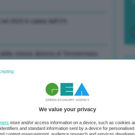
 nel 2023 è calata dell’1%
a della visione distorta di Timmermans
cepting
F
c
a di 7 anni, il mondo è cambiato
d
We value your privacy
0
a è l’Europa, bisogna protestare a
di
tners
store and/or access information on a device, such as cookies 
identifiers and standard information sent by a device for personalised
 and content measurement, audience research and services developm