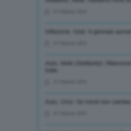
Stellantis, Mele: Abbiamo forte im
01 Febbraio 2024
Inflazione, Istat: A gennaio au
01 Febbraio 2024
Auto, Mele (Stellantis): Rilancer
Italia
01 Febbraio 2024
Auto, Urso: Se trend non cambia F
01 Febbraio 2024