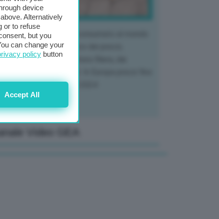
through device
above. Alternatively
 or to refuse
 mercato del tubero più consumato al mondo
consent, but you
. You can change your
 vivendo un crollo storico dei prezzi,
privacy policy
button
tendo a dura prova l'intera filiera, dai
tivatori ai trasformatori. In Europa prezzi fino
70% in meno rispetto al 2024
Accept All
anale Video GEA