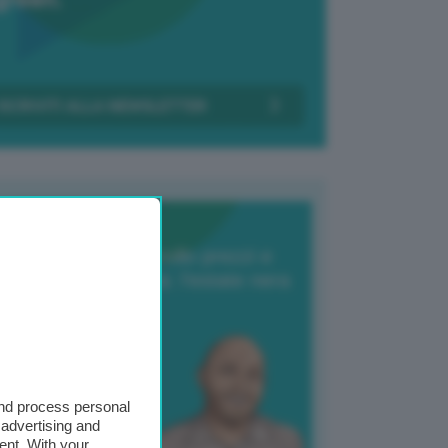
Transizione Italia
orte produzione, crollo prezzi e
oncorrenza asiatica: l’estate nera
elle patate
6 Agosto 2025
 Giuliano Zulin
and process personal
 advertising and
ent. With your