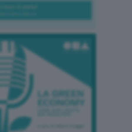
Green-à-porter
Maria Elena Ribezzo