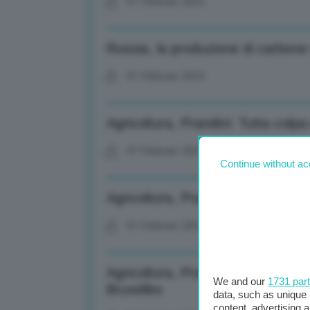
01 Febbraio 2024
Russia, la produzione di carbone
01 Febbraio 2024
Agricoltura, Prandini: Tutta colp
01 Febbraio 2024
Continue without ac
Agricoltura, Prandini: Pac vecchi
01 Febbraio 2024
Agricoltura, Prandini: Il problem
We and our
1731 par
Bruxelles
data, such as unique 
content, advertising