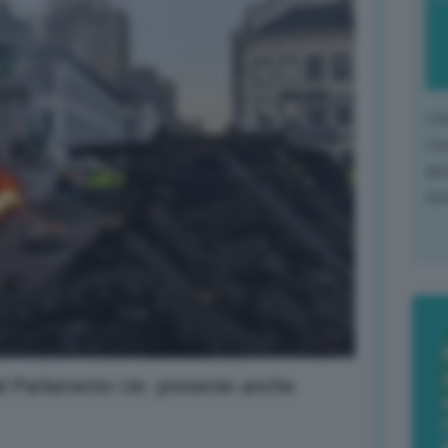
L'o
L'e
apr
que
 dal Parlamento Ue: presente anche