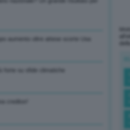
ano nazionale? Un grande risultato per
Mott
all’
dopo aumento oltre attese scorte Usa
dell
R
ù forte su sfide climatiche
a creditori’