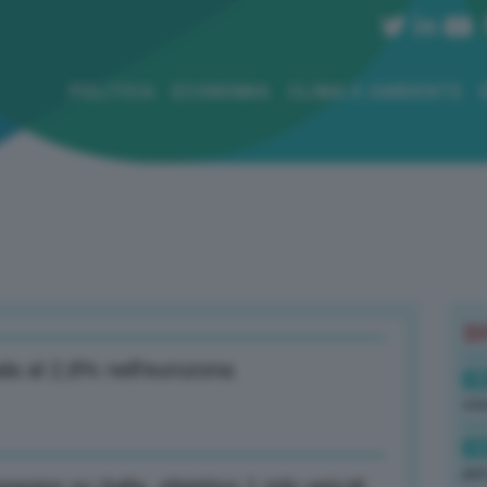
POLITICA
ECONOMIA
CLIMA E AMBIENTE
B
ala al 2,8% nell’eurozona
18
sto
16
per