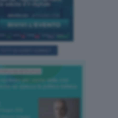
TUTTI GLI EVENTI CONNACT
L'Editoriale del Direttore
l nucleare per uscire dalla crisi
nche se spacca la politica italiana
4 Giugno 2026
 Vittorio Oreggia