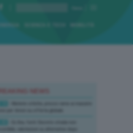
ENERGIA
SCIENZA E TECH
MOBILITÀ
REAKING NEWS
:10
- Materie critiche, prezzo rame ai massimi
rici per timori su offerta globale
:40
- Ex Ilva, fonti: Decreto strada non
corribile, valutazioni su alternative dopo