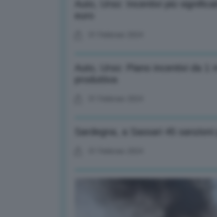
Auto, Urso: Incentivi più significa
euro
01 Febbraio 2024
Auto, Urso: Piano incentivi da 1 m
produttiva
01 Febbraio 2024
Sardegna, a Sassari 45 sanzioni p
01 Febbraio 2024