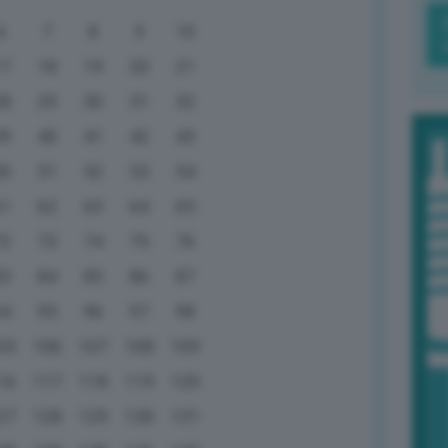
6
7
8
9
10
17
18
19
20
21
28
29
30
31
32
39
40
41
42
43
50
51
52
53
54
61
62
63
64
65
72
73
74
75
76
83
84
85
86
87
94
95
96
97
98
05
106
107
108
109
16
117
118
119
120
27
128
129
130
131