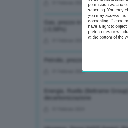
01 Febbraio 2024
permission we and o
scanning. You may cl
you may access more 
consenting. Please no
Gas, prezzo in lieve discesa al 
have a right to objec
(-0,58%)
preferences or withdr
at the bottom of the 
01 Febbraio 2024
Petrolio, prezzo Brent stabile: 80
01 Febbraio 2024
Energia, Ruella (Beltrame Group)
decarbonizzazione
01 Febbraio 2024