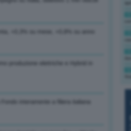
pegno su Italia, obiettivo 1 mln veicoli
ape
15
con
menta, +0,3% su mese, +0,8% su anno
13
cau
13
due
emo produzione elettriche e Hybrid in
12
fin
ondo interamente a filiera italiana