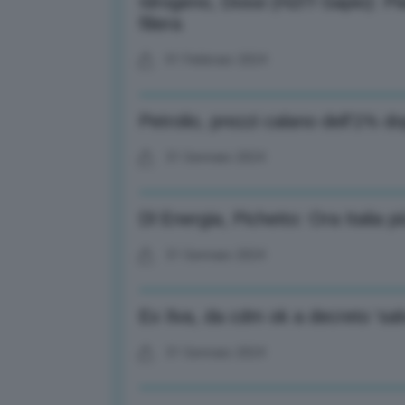
Idrogeno, Dossi (H2IT-Sapio): Pi
filiera
01 Febbraio 2024
Petrolio, prezzi calano dell’1% 
31 Gennaio 2024
Dl Energia, Pichetto: Ora Italia pi
31 Gennaio 2024
Ex Ilva, da cdm ok a decreto ‘salv
31 Gennaio 2024