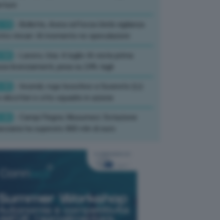
rture
:13
- Bollette, Arera rafforza Unità vigilanza
tro rincari: Al momento no speculazioni
:50
- Lavoro, Usa: A luglio IA resta prima
sa licenziamenti, pesa su 24% tagli
:35
- Incendi, rogo boschivo a Suvereto (Li):
 elicotteri e otto squadre in azione
:26
- Campi Flegrei, Musumeci: Dotazione
anziaria ha superato 800 mln di euro