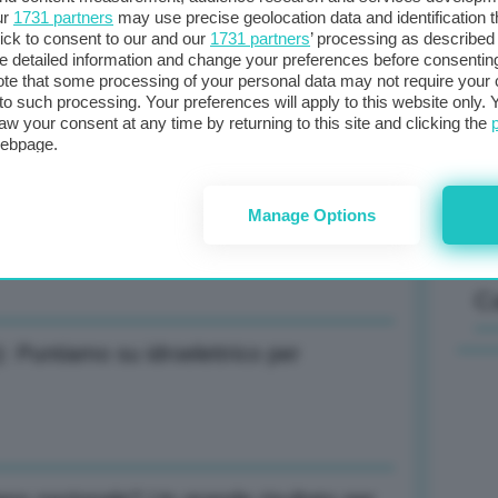
ur
1731 partners
may use precise geolocation data and identification 
ick to consent to our and our
1731 partners
’ processing as described 
detailed information and change your preferences before consenting
Il
te that some processing of your personal data may not require your 
Ttf di Amsterdam: 30,06 euro al MWh
t to such processing. Your preferences will apply to this website only
sta
aw your consent at any time by returning to this site and clicking the
met
webpage.
col
al 
Manage Options
,64 dollari al barile (+0,11%)
C
: Puntiamo su idroelettrico per