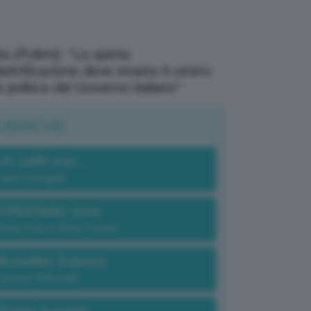
a (Polimi): “La spinta
elettrificazione deve essere il centro
a politica del Governo italiano”
UBRICHE
Un caffè con...
Carlo Fumagalli
GREENdez-vous
Elena Fois e Chiara Troiano
Bruxelles Express
Lorenzo Robustelli