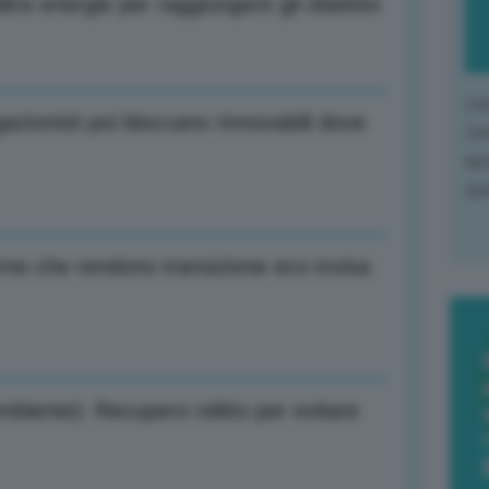
tre energie per raggiungere gli obiettivi
L'o
zionisti poi bloccano rinnovabili dove
L'e
apr
que
orme che rendono transizione eco invisa
iente): Recupero relitto per evitare