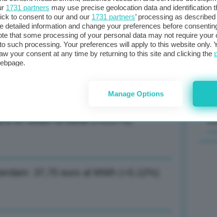
ur
1731 partners
may use precise geolocation data and identification 
ick to consent to our and our
1731 partners
’ processing as described 
Il
detailed information and change your preferences before consenting
sta
te that some processing of your personal data may not require your 
t to such processing. Your preferences will apply to this website only
met
aw your consent at any time by returning to this site and clicking the
 dazi e-car al 100%: Corregga subito
col
webpage.
al 
Manage Options
C
ra 80 dollari al barile (+0,07%)
msterdam: 37,70 euro al MWh (+0,12%)