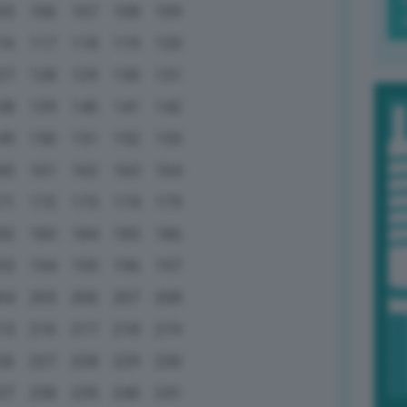
05
106
107
108
109
16
117
118
119
120
27
128
129
130
131
38
139
140
141
142
49
150
151
152
153
60
161
162
163
164
71
172
173
174
175
82
183
184
185
186
93
194
195
196
197
04
205
206
207
208
15
216
217
218
219
26
227
228
229
230
37
238
239
240
241