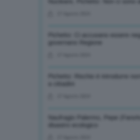
Nucleare, Pichetto: Non ci sono al
27 Agosto 2024
Pichetto: Ci accusano essere nega
governano Regione
27 Agosto 2024
Pichetto: Rischio è introdurre n
a cittadini
27 Agosto 2024
Naufragio Palermo, Pepe (FareAmb
disastro ecologico
27 Agosto 2024