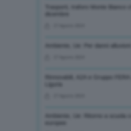
Trasporti, traforo Monte Bianco c
dicembre
27 Agosto 2024
Ambiente, Ue: Per danni alluvioni 
27 Agosto 2024
Rinnovabili, A2A e Gruppo FERA s
Liguria
27 Agosto 2024
Ambiente, Ue: Ritorno a scuola con
europee