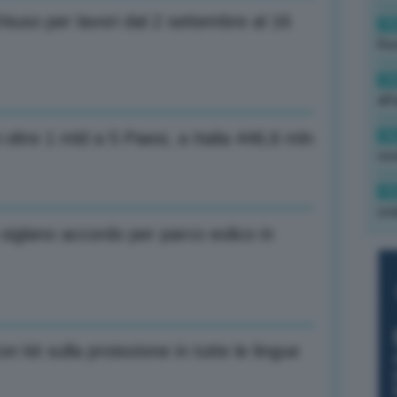
hiuso per lavori dal 2 settembre al 16
19
Rus
19
all
16
oltre 1 mld a 5 Paesi, a Italia 446,6 mln
rev
15
ond
iglano accordo per parco eolico in
 kit sulla protezione in tutte le lingue