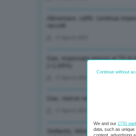
Alimentare, caffè: continua impen
raccolti
27 Agosto 2024
Gas, impennata prezzo al Ttf d
(+1,84%)
Continue without ac
27 Agosto 2024
Gas, riserve nei siti di stoccagg
27 Agosto 2024
We and our
1731 par
data, such as unique 
Stellantis, Mimit convoca tavolo p
content, advertising