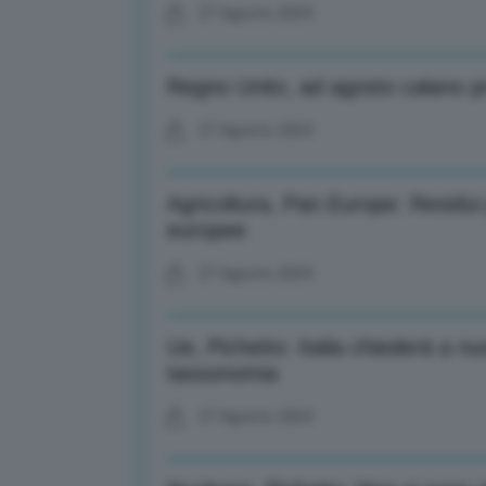
27 Agosto 2024
Regno Unito, ad agosto calano pre
27 Agosto 2024
Agricoltura, Pan Europe: Residui 
europee
27 Agosto 2024
Ue, Pichetto: Italia chiederà a 
tassonomia
27 Agosto 2024