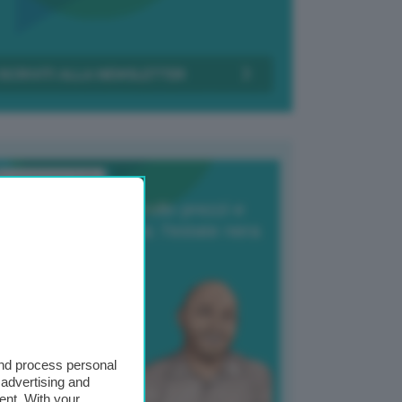
Transizione Italia
orte produzione, crollo prezzi e
oncorrenza asiatica: l’estate nera
elle patate
6 Agosto 2025
 Giuliano Zulin
and process personal
 advertising and
ent. With your