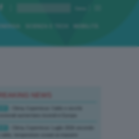
ENERGIA
SCIENZA E TECH
MOBILITÀ
REAKING NEWS
:01
- Clima, Copernicus: Caldo e siccità
ezionali aumentano incendi in Europa
:01
- Clima, Copernicus: Luglio 2026 secondo
 caldo, temperature oceani ai massimi