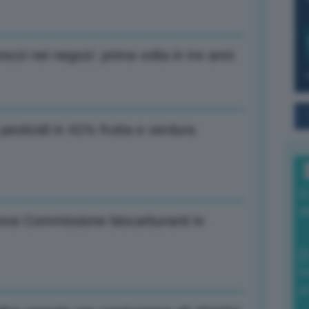
zzi nei negozi: prima volta in tre anni
pesticidi in 41% frutta e verdura
I
a
nuova Commissione biocarburanti in
0
di