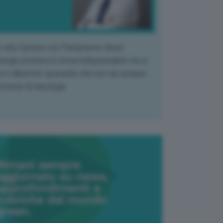
k alla Camera con Parlamento diviso.
nergia atomica è ormai indispensabile ma si
e il dibattito sperando che non sia sempre
stione di ideologia