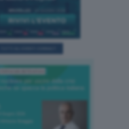
TUTTI GLI EVENTI CONNACT
L'Editoriale del Direttore
l nucleare per uscire dalla crisi
nche se spacca la politica italiana
4 Giugno 2026
 Vittorio Oreggia