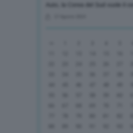
Auto, la Corea del Sud vuole il cer
27 Agosto 2024
1
2
3
4
5
11
12
13
14
15
16
22
23
24
25
26
27
33
34
35
36
37
38
44
45
46
47
48
49
55
56
57
58
59
60
66
67
68
69
70
71
77
78
79
80
81
82
88
89
90
91
92
93