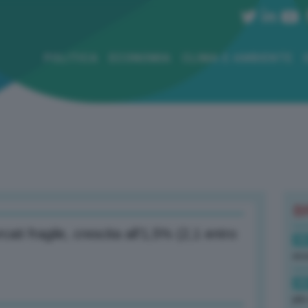
POLITICA
ECONOMIA
CLIMA E AMBIENTE
B
ati fragile, crescita all’1,5% (2,1 entro
08
ecc
08
più