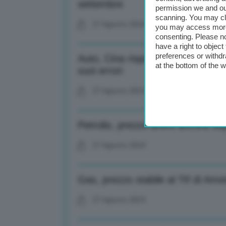
settembre
permission we and o
scanning. You may cl
27 Agosto 2024
you may access more 
consenting. Please no
have a right to objec
preferences or withdr
Auto, Cina risponde al Canada su
at the bottom of the 
suoi errori
27 Agosto 2024
Petrolio, prezzo Brent ancora sop
27 Agosto 2024
Gas, prezzo stabile al Ttf di A
27 Agosto 2024