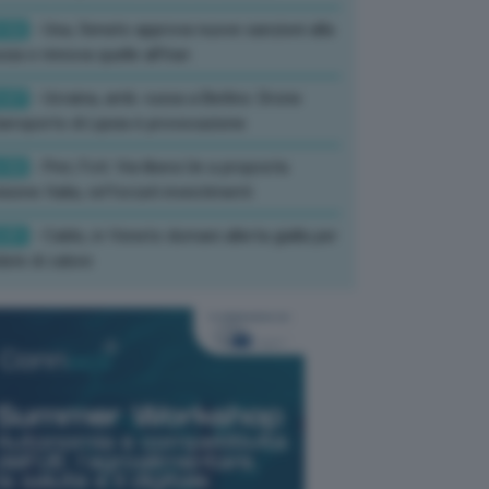
:52
- Usa, Senato approva nuove sanzioni alla
sia e rinnova quelle all’Iran
:07
- Ucraina, amb. russa a Berlino: Drone
’aeroporto di Lipsia è provocazione
:52
- Pnrr, Foti: Via libera Ue a proposta
isione Italia, rafforzati investimenti
:01
- Caldo, in Veneto domani allerta gialla per
ate di calore