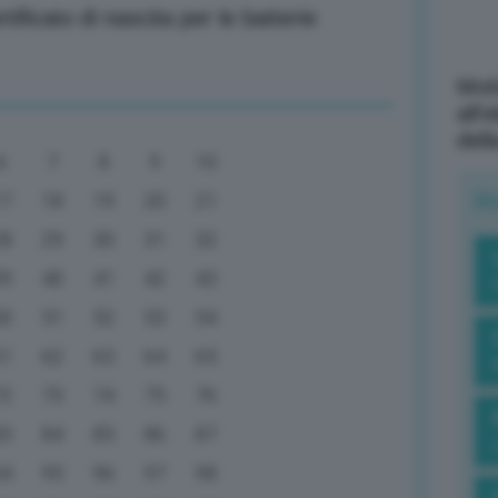
tificato di nascita per le batterie
Mott
all’
dell
6
7
8
9
10
R
17
18
19
20
21
28
29
30
31
32
39
40
41
42
43
50
51
52
53
54
61
62
63
64
65
72
73
74
75
76
83
84
85
86
87
94
95
96
97
98