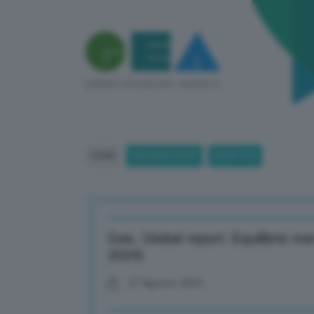
HOME
BREAKING NEWS
(PAGE 979)
Gas, Global report: Equilibrio merc
2024)
27 Agosto 2024