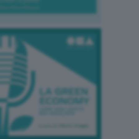
Green-à-porter
Maria Elena Ribezzo