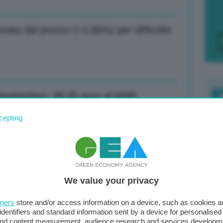
nata del prezzo (+2,65%) per difficoltà
i Amsterdam: 38,35 euro al MWh
F
cepting
c
d
io europei superano il 91,5%
0
We value your privacy
di
tners
store and/or access information on a device, such as cookies 
identifiers and standard information sent by a device for personalised
er Gigafactory Acc di Termoli il 17
 and content measurement, audience research and services developm