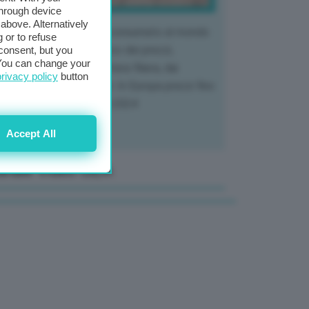
through device
above. Alternatively
 mercato del tubero più consumato al mondo
 or to refuse
 vivendo un crollo storico dei prezzi,
consent, but you
. You can change your
tendo a dura prova l'intera filiera, dai
privacy policy
button
tivatori ai trasformatori. In Europa prezzi fino
70% in meno rispetto al 2024
Accept All
anale Video GEA