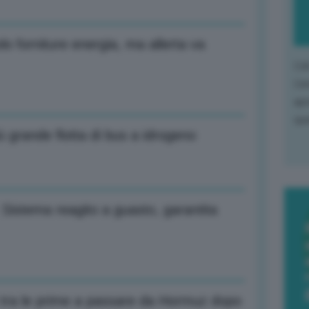
lo forniture energia, ma allerta va
L'o
L'e
apr
que
iù grande flotta di bus a idrogeno
): Sistema reagito a guasto, garantita
o tra le prime a passare da Hormuz dopo