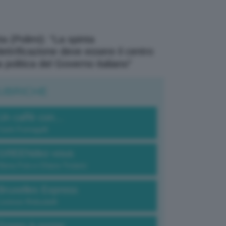
a (Polimi): “La spinta
elettrificazione deve essere il centro
a politica del Governo italiano”
UBRICHE
Un caffè con...
Carlo Fumagalli
GREENdez-vous
Elena Fois e Chiara Troiano
Bruxelles Express
Lorenzo Robustelli