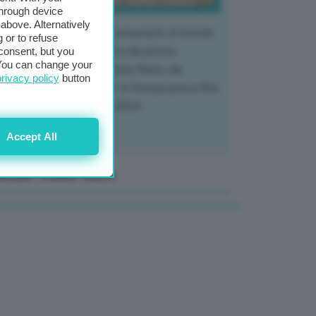
through device
above. Alternatively
 mercato del tubero più consumato al mondo
 or to refuse
 vivendo un crollo storico dei prezzi,
consent, but you
. You can change your
tendo a dura prova l'intera filiera, dai
privacy policy
button
tivatori ai trasformatori. In Europa prezzi fino
70% in meno rispetto al 2024
Accept All
anale Video GEA