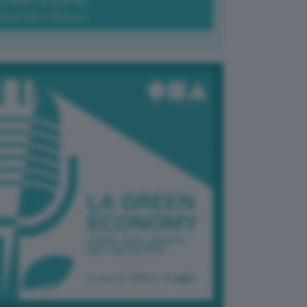
Green-à-porter
Maria Elena Ribezzo