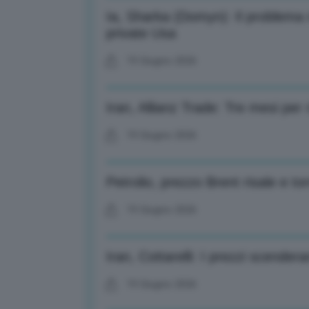
Ia, Sharka (Domyn): Il problema 
private Usa
19 Giugno 2026
Iran, Allianz Trade: Tre mesi per r
19 Giugno 2026
Petrolio, prezzo Brent risale e to
19 Giugno 2026
Iran, Cottarelli: I prezzi scender
19 Giugno 2026