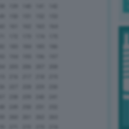
38
139
140
141
142
49
150
151
152
153
60
161
162
163
164
71
172
173
174
175
82
183
184
185
186
93
194
195
196
197
04
205
206
207
208
15
216
217
218
219
26
227
228
229
230
37
238
239
240
241
48
249
250
251
252
59
260
261
262
263
70
271
272
273
274