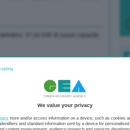
 definitivo: 37,15 GW di nuova capacità
unti base (+0,9%)
F
cepting
c
d
struzioni +0,6% ad aprile su mese
0
We value your privacy
di
tners
store and/or access information on a device, such as cookies 
identifiers and standard information sent by a device for personalised
per sala congiunta operativa a Tripoli
 and content measurement, audience research and services developm