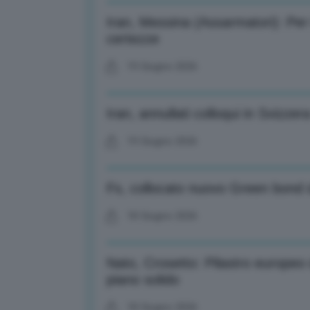
Iran, Messina (Assarmatori): Pe
certezze
19 Giugno 2026
Iran, annullati colloqui in Svizz
19 Giugno 2026
Fs, collocato nuovo Green bond 
18 Giugno 2026
Nato, Crosetto: Pilastro europeo d
piano solido
18 Giugno 2026