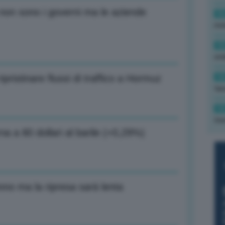
non sono i governi ma le aziende
16
rev
15
ond
14
ipristinare flussi di traffico a Hormuz
tas
14
tre
rna a 80 dollari al barile (+0,29%)
anno ma la ripresa sarà lenta