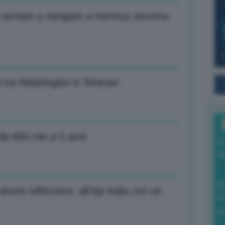
r tornare a navigare a Hormuz servono
era tra Washington e Teheran
da 650 mln a 5 anni
I
a
ovrà rafforzarsi, all’Aja Italia con un
0
di