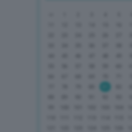
1
2
3
4
5
11
12
13
14
15
16
22
23
24
25
26
27
33
34
35
36
37
38
44
45
46
47
48
49
55
56
57
58
59
60
66
67
68
69
70
71
77
78
79
80
81
82
88
89
90
91
92
93
99
100
101
102
103
104
1
110
111
112
113
114
115
1
121
122
123
124
125
126
1