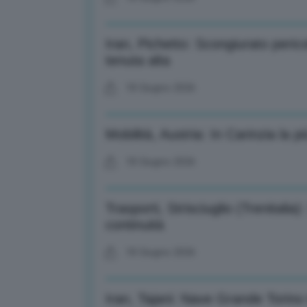
Iran, Pichetto: Scongiurato perico
tenuta alta
18 Giugno 2026
Mobilità, Austria: In Carinzia la p
18 Giugno 2026
Trasporti, Strisciuglio (Trenitalia
continuità
18 Giugno 2026
Iran, Tajani: Nave Grande Torin