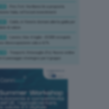
:52
- Pnrr, Foti: Via libera Ue a proposta
isione Italia, rafforzati investimenti
:01
- Caldo, in Veneto domani allerta gialla per
ate di calore
:33
- Lavoro, Usa: A luglio -23.000 occupati,
so disoccupazione cala a 4,1%
:19
- Trasporti, Strisciuglio (Fs): Nuovo ordine
ni è passaggio strategico per il gruppo