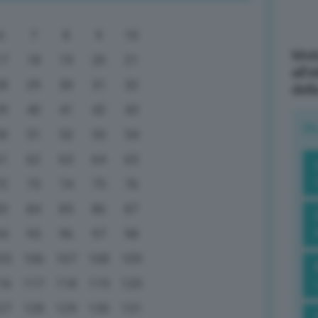
6
7
8
9
10
Mott
17
18
19
20
21
all’
28
29
30
31
32
dell
39
40
41
42
43
R
50
51
52
53
54
61
62
63
64
65
72
73
74
75
76
83
84
85
86
87
94
95
96
97
98
05
106
107
108
109
16
117
118
119
120
27
128
129
130
131