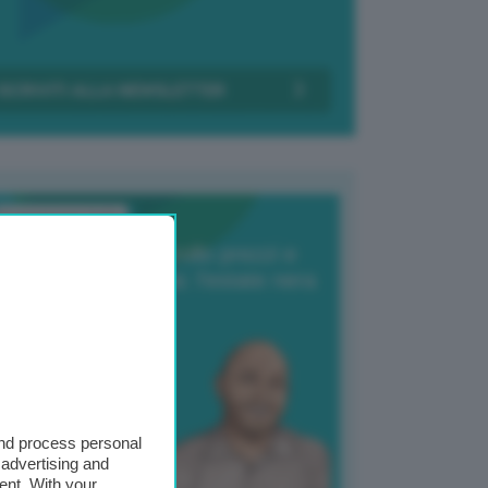
Transizione Italia
orte produzione, crollo prezzi e
oncorrenza asiatica: l’estate nera
elle patate
6 Agosto 2025
 Giuliano Zulin
and process personal
 advertising and
ent. With your