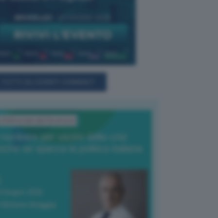
TUTTI GLI EVENTI CONNACT
L'Editoriale del Direttore
l nucleare per uscire dalla crisi
nche se spacca la politica italiana
4 Giugno 2026
 Vittorio Oreggia