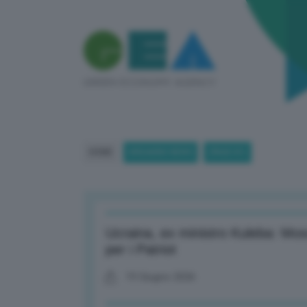
HOME
BREAKING NEWS
(PAGE 81)
Ucraina, ex ministro Kuleba: Mos
per i Patriot
19 Giugno 2026