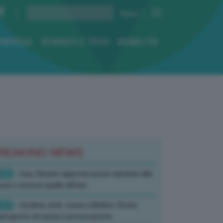
ENERGIA
SCIENZA E TECH
MOBILITÀ
REAKING NEWS
:52
- Usa, Senato approva nuove sanzioni alla
sia e rinnova quelle all’Iran
:07
- Ucraina, amb. russa a Berlino: Drone
’aeroporto di Lipsia è provocazione