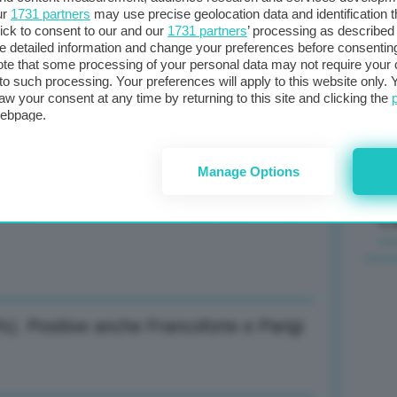
ur
1731 partners
may use precise geolocation data and identification 
ick to consent to our and our
1731 partners
’ processing as described 
Il
detailed information and change your preferences before consenting
sta
te that some processing of your personal data may not require your 
t to such processing. Your preferences will apply to this website only
met
cita vicina a 1% se si stabilizza Medio
aw your consent at any time by returning to this site and clicking the
col
webpage.
al 
Manage Options
cita vicina a 1% se si stabilizza Medio
C
%). Positive anche Francoforte e Parigi