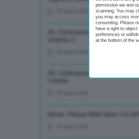
permission we and o
scanning. You may cl
18 Giugno 2026
you may access more 
consenting. Please no
have a right to objec
Pil, Confcommercio: Nel 2026 cres
preferences or withdr
Oriente-2-
at the bottom of the 
18 Giugno 2026
Pil, Confcommercio: Nel 2026 cres
Oriente
18 Giugno 2026
Borse, Piazza Affari tiene (+0,16
18 Giugno 2026