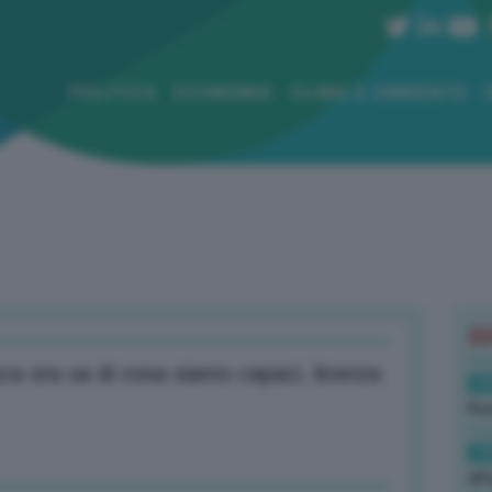
POLITICA
ECONOMIA
CLIMA E AMBIENTE
B
ca ora sa di cosa siamo capaci, licenza
19
Rus
19
all