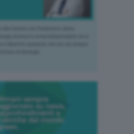
k alla Camera con Parlamento diviso.
nergia atomica è ormai indispensabile ma si
e il dibattito sperando che non sia sempre
stione di ideologia