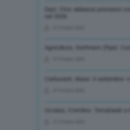
Dazi, Omc abbassa previsioni cr
nel 2026
07 Ottobre 2025
Agricoltura, Dorfmann (Ppe): Comm
07 Ottobre 2025
Carburanti, Mase: A settembre 
07 Ottobre 2025
Ucraina, Cremlino: Tomahawk a K
07 Ottobre 2025