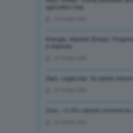
Dazi, media: Trump potrebbe ann
agricoltori Usa
07 Ottobre 2025
Energia, Mariotti (Enea): Progres
e imprese
07 Ottobre 2025
Dazi, Legacoop: Su pasta misure 
07 Ottobre 2025
Omc: +2,4% volume commercio m
07 Ottobre 2025