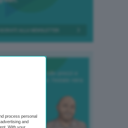
Transizione Italia
orte produzione, crollo prezzi e
oncorrenza asiatica: l’estate nera
elle patate
6 Agosto 2025
 Giuliano Zulin
and process personal
 advertising and
ent. With your