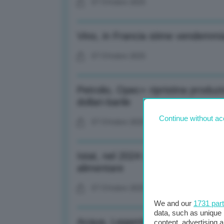
07 Ottobre 2025
Vino, in Francia stime vendemmia
07 Ottobre 2025
Petrolio, Opec+ ripristina produzi
dollari-barile
Continue without ac
07 Ottobre 2025
Istat, nel 2024 spesa consumi fami
alimentare
07 Ottobre 2025
We and our
1731 par
data, such as unique 
Acqua, Legambiente: 142 eventi c
content, advertising