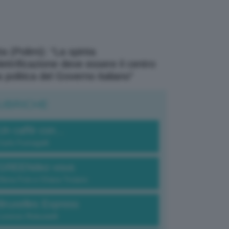
a (Polimi): “La spinta
elettrificazione deve essere il centro
a politica del Governo italiano”
UBRICHE
Un caffè con...
Carlo Fumagalli
GREENdez-vous
Elena Fois e Chiara Troiano
Bruxelles Express
Lorenzo Robustelli