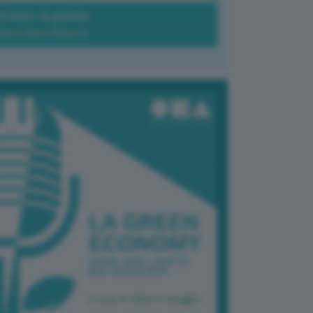
Green-à-porter
Maria Elena Ribezzo