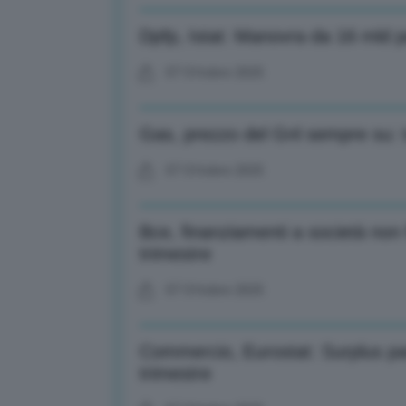
Dpfp, Istat: Manovra da 16 mld p
07 Ottobre 2025
Gas, prezzo del Gnl sempre su: t
07 Ottobre 2025
Bce, finanziamenti a società non 
trimestre
07 Ottobre 2025
Commercio, Eurostat: Surplus par
trimestre