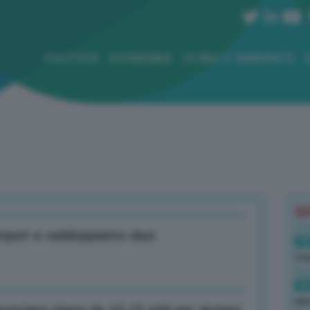
POLITICA
ECONOMIA
CLIMA E AMBIENTE
B
mport e raddoppiamo dazi
18
sto
16
per