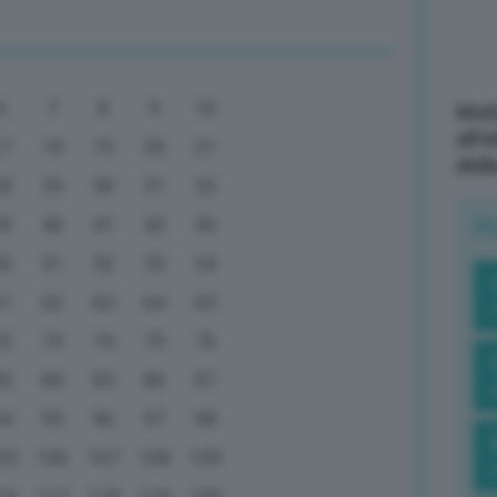
6
7
8
9
10
Mott
all’
17
18
19
20
21
dell
28
29
30
31
32
39
40
41
42
43
R
50
51
52
53
54
61
62
63
64
65
72
73
74
75
76
83
84
85
86
87
94
95
96
97
98
05
106
107
108
109
16
117
118
119
120