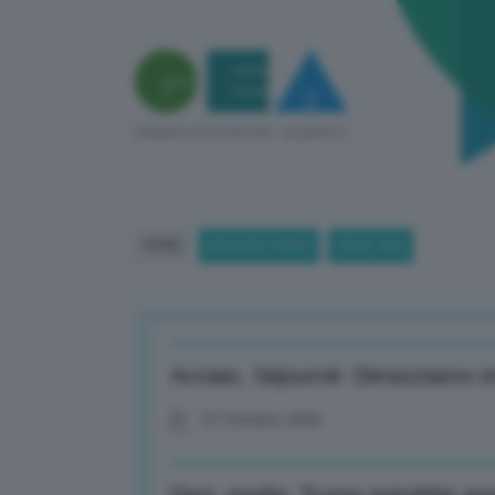
HOME
BREAKING NEWS
(PAGE 469)
Acciaio, Séjourné: Dimezziamo i
07 Ottobre 2025