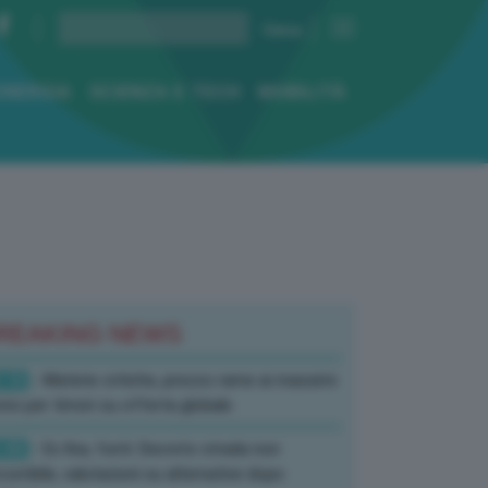
ENERGIA
SCIENZA E TECH
MOBILITÀ
REAKING NEWS
:10
- Materie critiche, prezzo rame ai massimi
rici per timori su offerta globale
:40
- Ex Ilva, fonti: Decreto strada non
corribile, valutazioni su alternative dopo