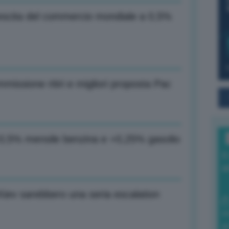
escita del commercio mondiale a 0,5%
issione ritiri e migliori proposta Pac
+0,5% mensile benzina e +0,25% gasolio
I
a
iev sarebbero una seria escalation
0
di