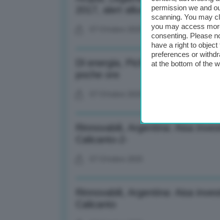
permission we and o
2017, alert alluvioni
scanning. You may cl
you may access more 
07 Ottobre 2025
consenting. Please no
have a right to objec
preferences or withdr
Dl energia, Pichetto: Spero questi
at the bottom of the 
poche ore
07 Ottobre 2025
Rinnovabili, Argentina: Aisa inves
Calicanto-2-
07 Ottobre 2025
Rinnovabili, Argentina: Aisa inves
Calicanto