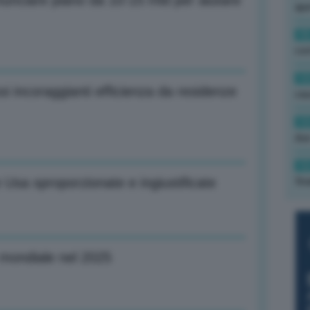
unciare piano da 10-15 mld per aiutare
ape
15
con
13
si incoraggianti efficienza da residenze
cau
13
due
12
Usa sproporzionate e ingiustificate
fin
ondiale nel 2025