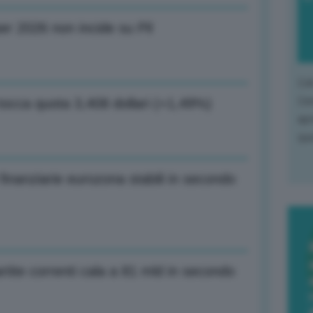
er 2026 non incide su Pil
L'o
L'e
occa quota 3,408 dollari (+1,49%)
apr
que
finanziarie eurozona stabili in secondo
tite correnti cala a 81 mld in secondo