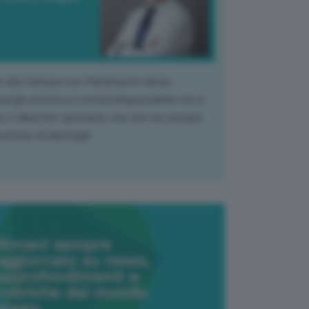
k alla Camera con Parlamento diviso.
nergia atomica è ormai indispensabile ma si
e il dibattito sperando che non sia sempre
stione di ideologia