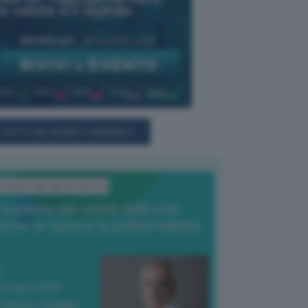
TUTTI GLI EVENTI CONNACT
L'Editoriale del Direttore
l nucleare per uscire dalla crisi
nche se spacca la politica italiana
4 Giugno 2026
 Vittorio Oreggia