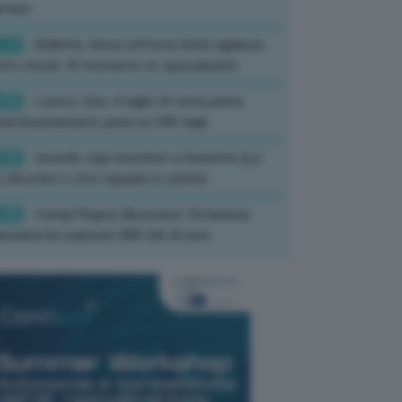
rture
:13
- Bollette, Arera rafforza Unità vigilanza
tro rincari: Al momento no speculazioni
:50
- Lavoro, Usa: A luglio IA resta prima
sa licenziamenti, pesa su 24% tagli
:35
- Incendi, rogo boschivo a Suvereto (Li):
 elicotteri e otto squadre in azione
:26
- Campi Flegrei, Musumeci: Dotazione
anziaria ha superato 800 mln di euro