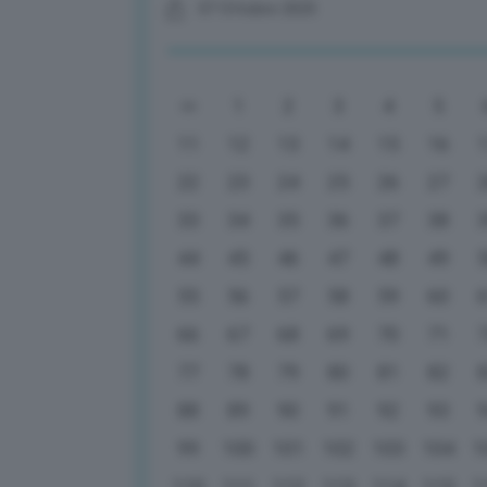
07 Ottobre 2025
1
2
3
4
5
11
12
13
14
15
16
22
23
24
25
26
27
33
34
35
36
37
38
44
45
46
47
48
49
55
56
57
58
59
60
66
67
68
69
70
71
77
78
79
80
81
82
88
89
90
91
92
93
99
100
101
102
103
104
1
110
111
112
113
114
115
1