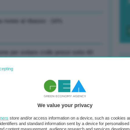
 riviste al ribasso: -16%
one per evitare crollo prezzi sotto 60
cepting
F
c
d
glie stabile, una su tre limita quella
We value your privacy
0
di
tners
store and/or access information on a device, such as cookies 
identifiers and standard information sent by a device for personalised
on danni da siccità prolungata dal
 and content measurement, audience research and services developm