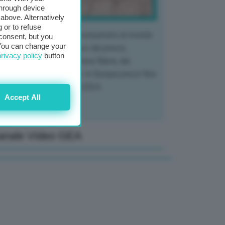
through device
above. Alternatively
 or to refuse
 mercato del tubero più consumato al mondo
consent, but you
. You can change your
 vivendo un crollo storico dei prezzi,
privacy policy
button
tendo a dura prova l'intera filiera, dai
tivatori ai trasformatori. In Europa prezzi fino
70% in meno rispetto al 2024
Accept All
anale Video GEA