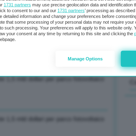
ur
1731 partners
may use precise geolocation data and identification 
ick to consent to our and our
1731 partners
’ processing as described 
detailed information and change your preferences before consenting
Il
te that some processing of your personal data may not require your 
t to such processing. Your preferences will apply to this website only
sta
aw your consent at any time by returning to this site and clicking the
met
one aree idonee risolta nel giro di
webpage.
col
al 
Manage Options
te 1,5 mld dollari per parco fotovoltaico
C
te 1,5 mld dollari per parco fotovoltaico