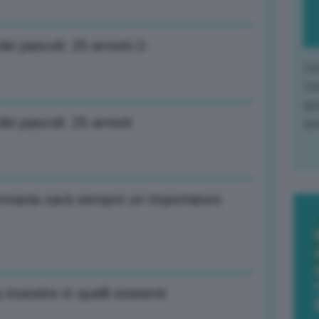
ei pascoli: 25 arresti-2-
L'o
L'e
apr
ei pascoli: 25 arresti
que
ermania sarà sempre un importatore
nvestire in quelli esistenti