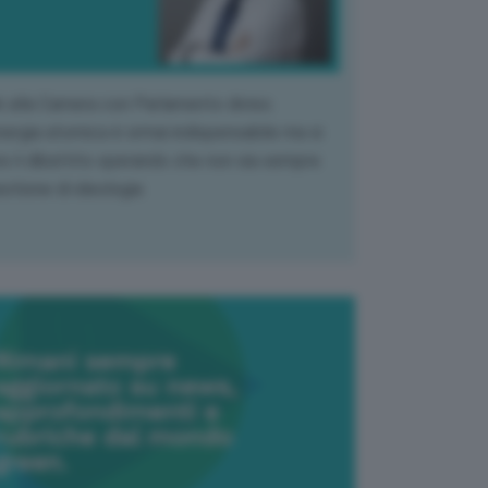
k alla Camera con Parlamento diviso.
nergia atomica è ormai indispensabile ma si
e il dibattito sperando che non sia sempre
stione di ideologia