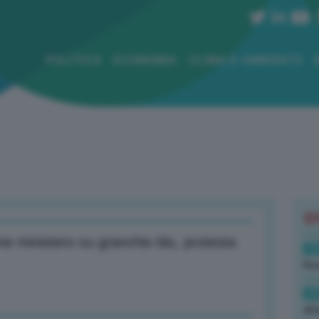
POLITICA
ECONOMIA
CLIMA E AMBIENTE
B
e ministero su granchio blu, protesta
19
Rus
19
all