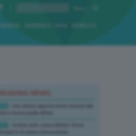
ENERGIA
SCIENZA E TECH
MOBILITÀ
REAKING NEWS
:52
- Usa, Senato approva nuove sanzioni alla
sia e rinnova quelle all’Iran
:07
- Ucraina, amb. russa a Berlino: Drone
’aeroporto di Lipsia è provocazione