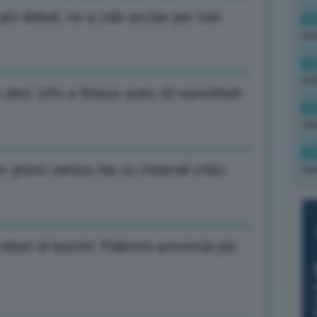
più deboli, no a calo accise per tutti
16
rev
15
ond
oltre 10% e finisce sotto 40 euro/Mwh
14
tas
14
 primo vertice Aie su minerali critici
tre
 ettari di boschi: Palermo provincia più