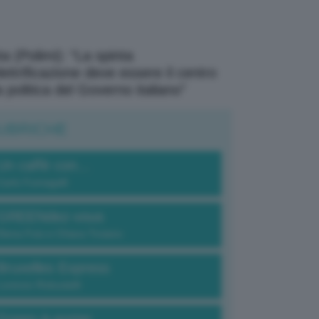
a (Polimi): “La spinta
elettrificazione deve essere il centro
a politica del Governo italiano”
UBRICHE
Un caffè con...
Carlo Fumagalli
GREENdez-vous
Elena Fois e Chiara Troiano
Bruxelles Express
Lorenzo Robustelli