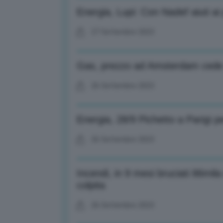
Energia, Lupi: Con Nadef aiuti ai 
27 Settembre 2023
Gas, prezzo ad Amsterdam cede 
26 Settembre 2023
Energia, 28/9 Pichetto a Parigi per
26 Settembre 2023
Incendi, in 9 mesi bruciati 86mila
colpita
26 Settembre 2023