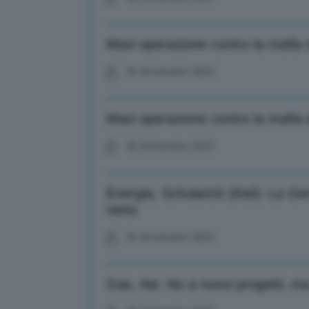
Maxi operazione contro la mafia d
26 Settembre 2023
Maxi operazione contro la mafia d
26 Settembre 2023
Energia, Schularick (Kiel): La G
netto
26 Settembre 2023
Gas, Aie: No a nuovi progetti, ma i