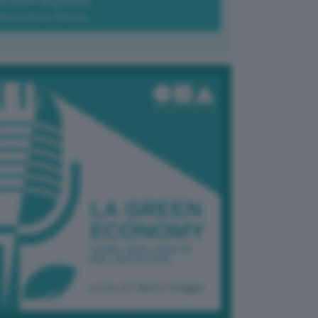
Green-à-porter
Maria Elena Ribezzo