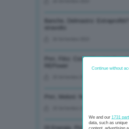
26 Settembre 2023
Banche, Delmastro: Extraprofitti
stravolto
26 Settembre 2023
Pnrr, Fitto: Costruttive interloc
REPower
Continue without ac
25 Settembre 2023
Pnrr, Meloni: Nei prossimi giorni 
25 Settembre 2023
We and our
1731 par
data, such as unique 
Dl Energia, Pichetto: Sostiene im
content, advertising