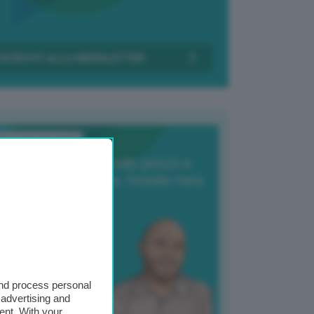
Transizione Italia
orte produzione, crollo prezzi e
oncorrenza asiatica: l’estate nera
elle patate
6 Agosto 2025
 Giuliano Zulin
and process personal
 advertising and
ent. With your