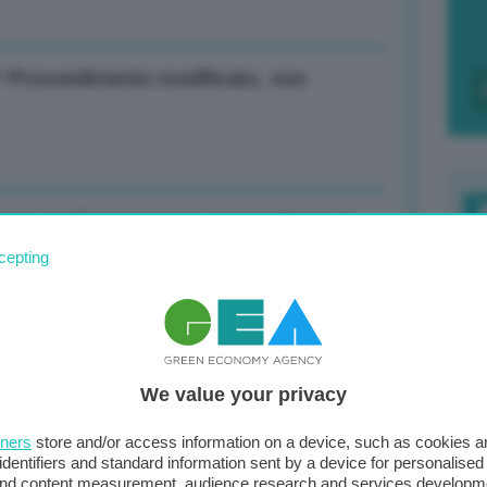
? Provvedimento modificato, non
uzioni con Commissione per revisione e
F
cepting
c
d
terza rata, lavoriamo a obiettivi quinta
0
We value your privacy
di
tners
store and/or access information on a device, such as cookies 
identifiers and standard information sent by a device for personalised
prese e cittadini nella congiuntura
 and content measurement, audience research and services developm