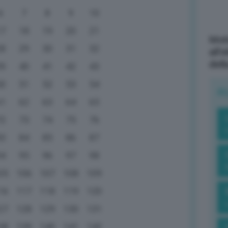
6
7
8
9
10
17
18
19
20
21
Mott
28
29
30
31
32
all’
dell
39
40
41
42
43
50
51
52
53
54
R
61
62
63
64
65
72
73
74
75
76
83
84
85
86
87
94
95
96
97
98
05
106
107
108
109
16
117
118
119
120
27
128
129
130
131
38
139
140
141
142