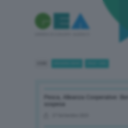
HOME
BREAKING NEWS
(PAGE 1285)
Pesca, Alleanza Cooperative: Ben
sospesa
27 Settembre 2023