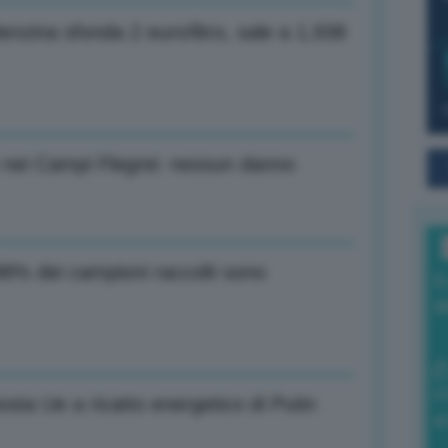
nzina sfonda 2 euro/litro, sale a 1,938
 nei Campi Flegrei: nessun danno
 98% dei campioni raccolti sono
I
a
0
sta Ue a ricatto energetico di Putin
di