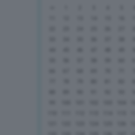
1
2
3
4
5
11
12
13
14
15
16
22
23
24
25
26
27
33
34
35
36
37
38
44
45
46
47
48
49
55
56
57
58
59
60
66
67
68
69
70
71
77
78
79
80
81
82
88
89
90
91
92
93
99
100
101
102
103
104
1
110
111
112
113
114
115
1
121
122
123
124
125
126
1
132
133
134
135
136
137
1