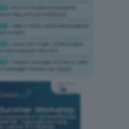
:52
- Pnrr, Foti: Via libera Ue a proposta
isione Italia, rafforzati investimenti
:01
- Caldo, in Veneto domani allerta gialla per
ate di calore
:33
- Lavoro, Usa: A luglio -23.000 occupati,
so disoccupazione cala a 4,1%
:19
- Trasporti, Strisciuglio (Fs): Nuovo ordine
ni è passaggio strategico per il gruppo