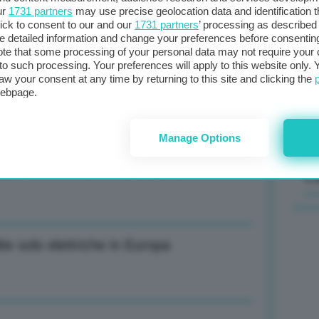
ur
1731 partners
may use precise geolocation data and identification 
ick to consent to our and our
1731 partners
’ processing as described 
Il
detailed information and change your preferences before consenting
sta
te that some processing of your personal data may not require your 
t to such processing. Your preferences will apply to this website only
met
aw your consent at any time by returning to this site and clicking the
col
te solo elettriche in Europa-3-
webpage.
al 
Manage Options
te solo elettriche in Europa-2-
C
te solo elettriche in Europa