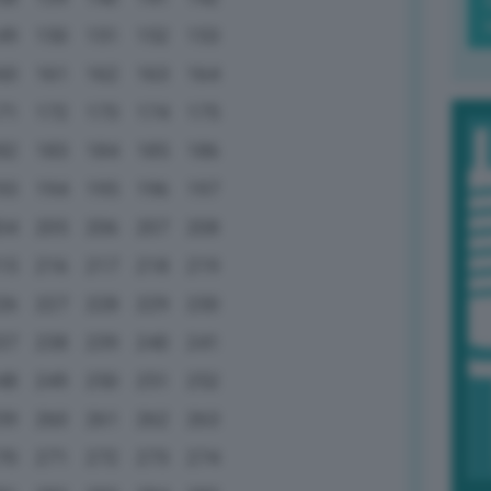
49
150
151
152
153
60
161
162
163
164
71
172
173
174
175
82
183
184
185
186
93
194
195
196
197
04
205
206
207
208
15
216
217
218
219
26
227
228
229
230
37
238
239
240
241
48
249
250
251
252
59
260
261
262
263
70
271
272
273
274