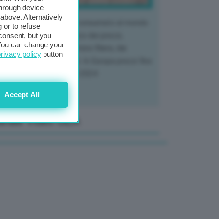
through device
above. Alternatively
 mercato del tubero più consumato al mondo
 or to refuse
 vivendo un crollo storico dei prezzi,
consent, but you
. You can change your
tendo a dura prova l'intera filiera, dai
privacy policy
button
tivatori ai trasformatori. In Europa prezzi fino
70% in meno rispetto al 2024
Accept All
anale Video GEA