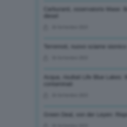
Carburanti, osservatorio Mase: Be
diesel
26 Settembre 2023
Terremoti, nuovo sciame sismico
26 Settembre 2023
Acqua, risultati Life Blue Lakes:
contaminati
26 Settembre 2023
Green Deal, von der Leyen: Rispo
26 Settembre 2023