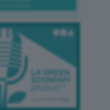
Green-à-porter
Maria Elena Ribezzo