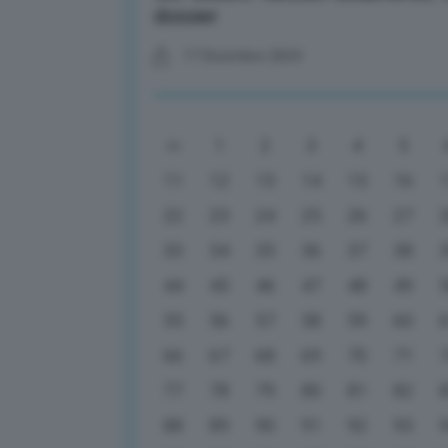
dossier
17 Dicembre 2024
1
2
3
4
5
11
12
13
14
15
16
22
23
24
25
26
27
33
34
35
36
37
38
44
45
46
47
48
49
55
56
57
58
59
60
66
67
68
69
70
71
77
78
79
80
81
82
88
89
90
91
92
93