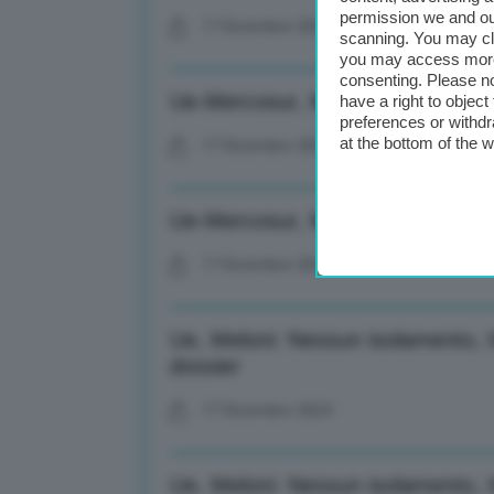
permission we and o
17 Dicembre 2024
scanning. You may cl
you may access more 
consenting. Please no
Ue-Mercosur, Meloni: Offrire gar
have a right to objec
preferences or withdr
at the bottom of the 
17 Dicembre 2024
Ue-Mercosur, Meloni: Offrire gar
17 Dicembre 2024
Ue, Meloni: Nessun isolamento, It
dossier
17 Dicembre 2024
Ue, Meloni: Nessun isolamento, It