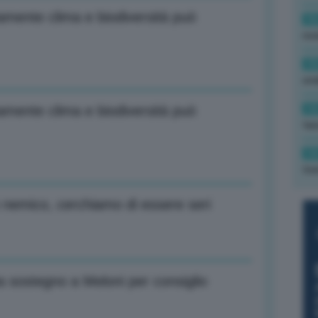
amente clima e biodiversità può
16
rev
15
ond
14
amente clima e biodiversità può
tas
14
tre
 nemico, cerchiamo di essere seri
a sostegno a Meloni per consiglio