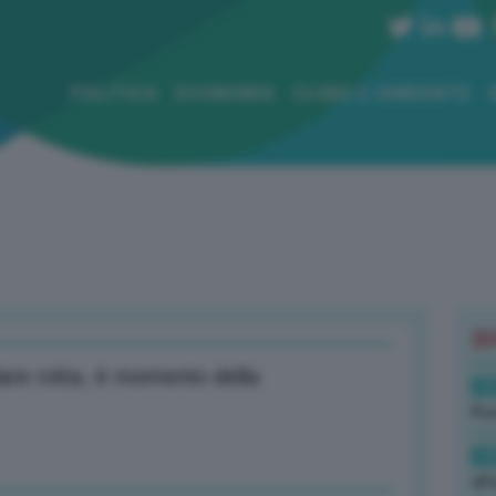
POLITICA
ECONOMIA
CLIMA E AMBIENTE
B
are rotta, è momento della
19
Rus
19
all