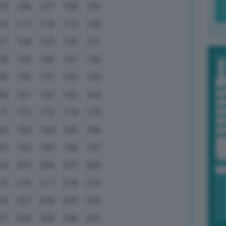
05
106
107
108
109
16
117
118
119
120
27
128
129
130
131
38
139
140
141
142
49
150
151
152
153
60
161
162
163
164
71
172
173
174
175
82
183
184
185
186
93
194
195
196
197
04
205
206
207
208
15
216
217
218
219
26
227
228
229
230
37
238
239
240
241