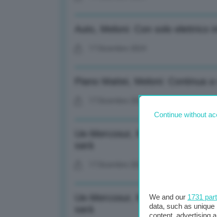
Auto, Meloni: Con solo elettrico i
17 Dicembre 2024
Piano Mattei, Meloni: Continua a 
17 Dicembre 2024
Continue without ac
Ue-Mercosur, Meloni: Senza un rieq
sarà
17 Dicembre 2024
Ue-Mercosur, Meloni: Senza un rieq
We and our
1731 par
data, such as unique 
sarà
content, advertising