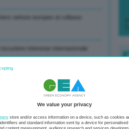
ntero settore europeo al collasso
riscuotere interesse internazionale
F
cepting
c
uilibrio il sostegno dell’Italia non ci
d
0
We value your privacy
di
uilibrio il sostegno dell’Italia non ci
tners
store and/or access information on a device, such as cookies 
identifiers and standard information sent by a device for personalised
 and content measurement, audience research and services developm