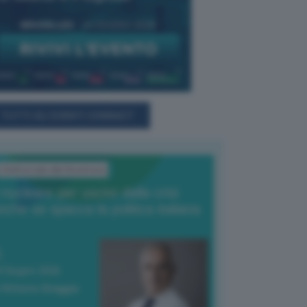
TUTTI GLI EVENTI CONNACT
L'Editoriale del Direttore
l nucleare per uscire dalla crisi
nche se spacca la politica italiana
4 Giugno 2026
 Vittorio Oreggia