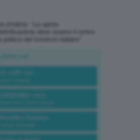
a (Polimi): “La spinta
elettrificazione deve essere il centro
a politica del Governo italiano”
UBRICHE
Un caffè con...
Carlo Fumagalli
GREENdez-vous
Elena Fois e Chiara Troiano
Bruxelles Express
Lorenzo Robustelli