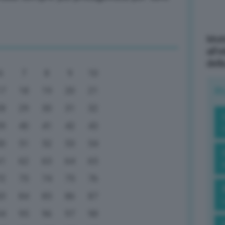
Mott
all’
dell
6
7
8
9
10
R
17
18
19
20
21
28
29
30
31
32
39
40
41
42
43
50
51
52
53
54
61
62
63
64
65
72
73
74
75
76
83
84
85
86
87
94
95
96
97
98