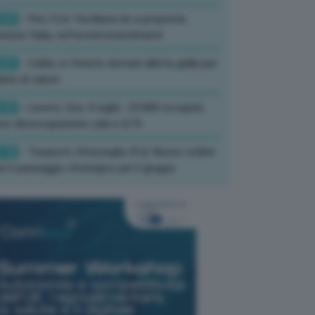
:52
- Pnrr, Foti: Via libera Ue a proposta
isione Italia, rafforzati investimenti
:01
- Caldo, in Veneto domani allerta gialla per
ate di calore
:33
- Lavoro, Usa: A luglio -23.000 occupati,
so disoccupazione cala a 4,1%
:19
- Trasporti, Strisciuglio (Fs): Nuovo ordine
ni è passaggio strategico per il gruppo