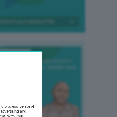
Transizione Italia
orte produzione, crollo prezzi e
oncorrenza asiatica: l’estate nera
elle patate
6 Agosto 2025
 Giuliano Zulin
and process personal
 advertising and
ent. With your