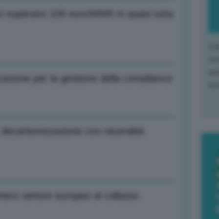
i superano 100 euro/MWh in quasi tutta
L'o
L'e
apr
icazione per la gestione della compliance
que
decarbonizzazione con neutralità
ntero settore europeo al collasso