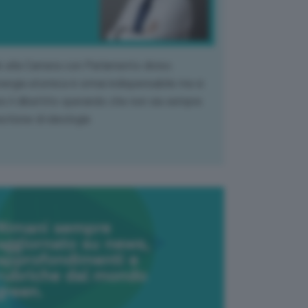
k alla Camera con Parlamento diviso.
nergia atomica è ormai indispensabile ma si
e il dibattito sperando che non sia sempre
stione di ideologia