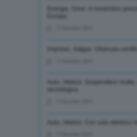
Energia, Gme: A novembre prezz
Europa
17 Dicembre 2024
Imprese, Italgas: Ottenuta certif
17 Dicembre 2024
Auto, Meloni: Sospendere multe, 
tecnologica
17 Dicembre 2024
Auto, Meloni: Con solo elettrico i
17 Dicembre 2024