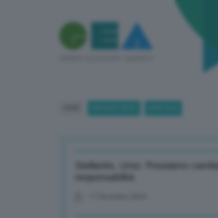
HOME
BREAKING NEWS
(PAGE 864)
Stellantis, Urso: Possiamo cambi
responsabilità
17 Dicembre 2024