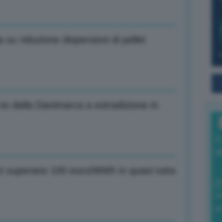
su riduzione dispersioni di pellet
no della Danimarca a estradizione in
I
a
i superano 100 euro/MWh in quasi tutta
0
di