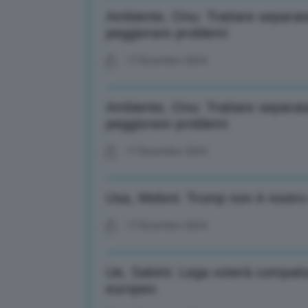
Ambiente, Onu: Trattare separat
peggiorare problemi
17 Dicembre 2024
Ambiente, Onu: Trattare separat
peggiorare problemi
17 Dicembre 2024
Usa, Meloni: Trump non è nostro
17 Dicembre 2024
Ue, Salvini: Lega voterà compatt
europeo