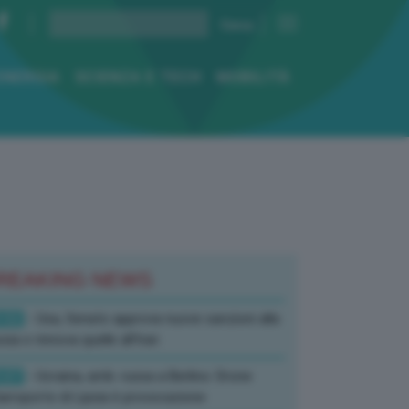
ENERGIA
SCIENZA E TECH
MOBILITÀ
REAKING NEWS
:52
- Usa, Senato approva nuove sanzioni alla
sia e rinnova quelle all’Iran
:07
- Ucraina, amb. russa a Berlino: Drone
’aeroporto di Lipsia è provocazione