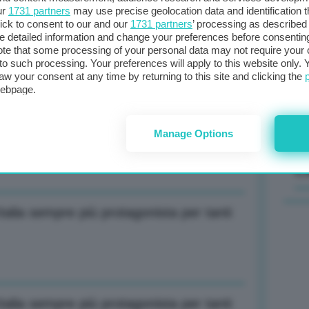
ur
1731 partners
may use precise geolocation data and identification 
ick to consent to our and our
1731 partners
’ processing as described 
Il
detailed information and change your preferences before consenting
sta
te that some processing of your personal data may not require your 
anzie concrete al mondo agricolo
t to such processing. Your preferences will apply to this website only
met
aw your consent at any time by returning to this site and clicking the
col
webpage.
al 
Manage Options
anzie concrete al mondo agricolo
C
alia sempre più protagonista per tanti
alia sempre più protagonista per tanti