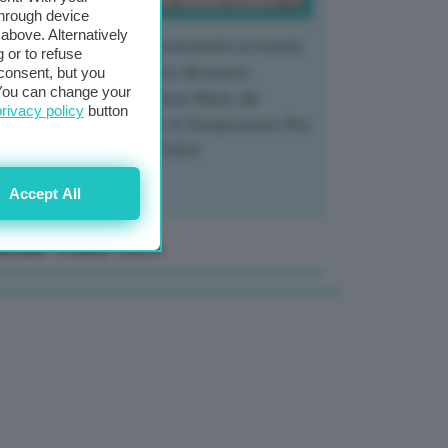
through device
above. Alternatively
 mercato del tubero più consumato al mondo
 or to refuse
 vivendo un crollo storico dei prezzi,
consent, but you
. You can change your
tendo a dura prova l'intera filiera, dai
privacy policy
button
tivatori ai trasformatori. In Europa prezzi fino
70% in meno rispetto al 2024
Accept All
anale Video GEA