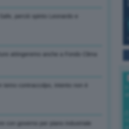
 Safe, perciò spinto Leonardo e
rture attingeremo anche a Fondo Clima
n temo contraccolpo, intento non è
I
a
0
are con governo per piano industriale
di