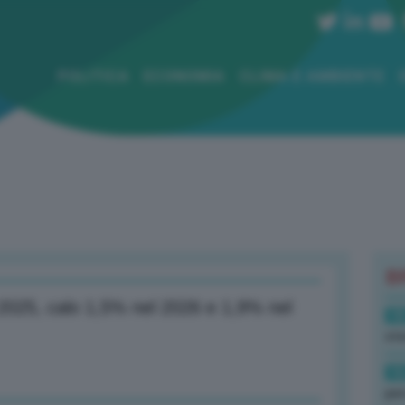
POLITICA
ECONOMIA
CLIMA E AMBIENTE
B
l 2025, calo 1,5% nel 2026 e 1,9% nel
18
sto
16
per