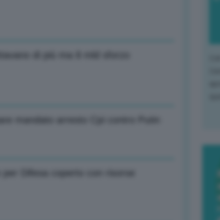
ttavano di più ma 8 mld sforzo
L'o
L'e
apr
que
ttare mandato arresto Cpi contro Putin
 per Difesa coperto con risorse