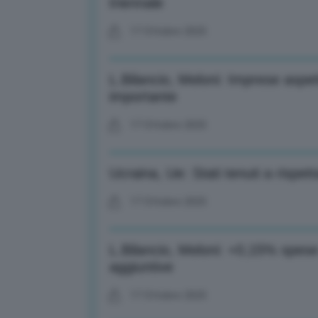
triennale
17 Ottobre 2025
L.Bilancio, Meloni: Imprese aspe
importante
17 Ottobre 2025
Ucraina, Ue: Stati tenuti a rispe
17 Ottobre 2025
L.Bilancio, Meloni: +0,15% spese
aggiuntive
17 Ottobre 2025