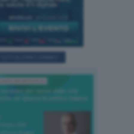
TUTTI GLI EVENTI CONNACT
L'Editoriale del Direttore
l nucleare per uscire dalla crisi
nche se spacca la politica italiana
4 Giugno 2026
 Vittorio Oreggia