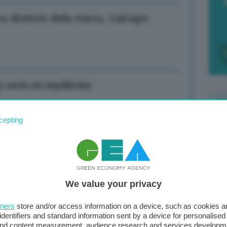
 direttore della marca, Calcagni
 seria ed equilibrata
cepting
F
ace giusta è benvenuto
c
d
We value your privacy
0
 a Bruxelles Costa, von der Leyen e al-
di
tners
store and/or access information on a device, such as cookies 
identifiers and standard information sent by a device for personalised
 and content measurement, audience research and services developm