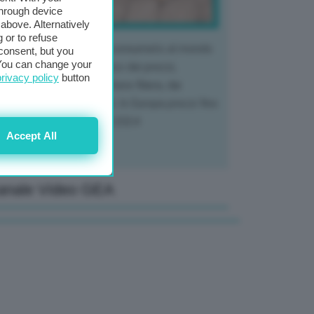
through device
above. Alternatively
 or to refuse
 mercato del tubero più consumato al mondo
consent, but you
. You can change your
 vivendo un crollo storico dei prezzi,
privacy policy
button
tendo a dura prova l'intera filiera, dai
tivatori ai trasformatori. In Europa prezzi fino
70% in meno rispetto al 2024
Accept All
anale Video GEA