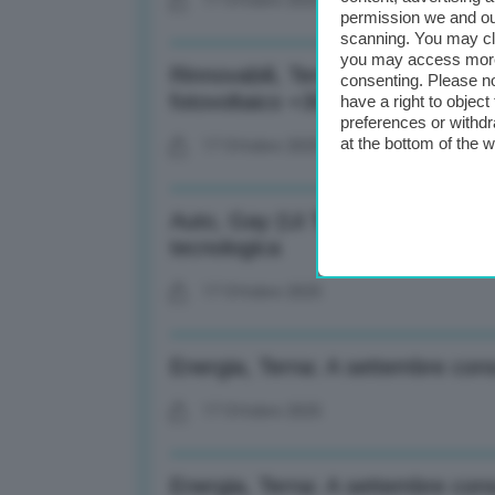
17 Ottobre 2025
permission we and o
scanning. You may cl
you may access more 
Rinnovabili, Terna: A settembre
consenting. Please no
fotovoltaico +30%
have a right to objec
preferences or withdr
at the bottom of the 
17 Ottobre 2025
Auto, Gay (Ui Torino): Recuperare
tecnologica
17 Ottobre 2025
Energia, Terna: A settembre co
17 Ottobre 2025
Energia, Terna: A settembre con