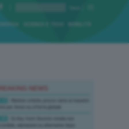
ENERGIA
SCIENZA E TECH
MOBILITÀ
REAKING NEWS
:10
- Materie critiche, prezzo rame ai massimi
rici per timori su offerta globale
:40
- Ex Ilva, fonti: Decreto strada non
corribile, valutazioni su alternative dopo