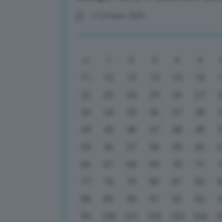
17 Ottobre 2025
1
2
3
4
5
11
12
13
14
15
16
22
23
24
25
26
27
33
34
35
36
37
38
44
45
46
47
48
49
55
56
57
58
59
60
66
67
68
69
70
71
77
78
79
80
81
82
88
89
90
91
92
93
99
100
101
102
103
104
1