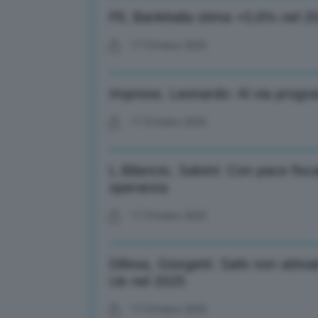
Pil, Bankitalia stima +0,6% nel 
17 Ottobre 2025
Imprese, Leonardo: Al via prog
17 Ottobre 2025
L.Bilancio, Salvini: Con pace fis
speranza
17 Ottobre 2025
Difesa, Giorgetti: Safe non attiv
Ue nel 2025
17 Ottobre 2025