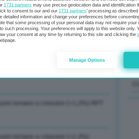
ur
1731 partners
may use precise geolocation data and identification 
ick to consent to our and our
1731 partners
’ processing as described 
detailed information and change your preferences before consenting
 coperto 40,9% domanda. Eolico -23%,
Il
te that some processing of your personal data may not require your 
t to such processing. Your preferences will apply to this website only
sta
aw your consent at any time by returning to this site and clicking the
met
webpage.
col
al 
Manage Options
 sacrosanto principio neutralità
C
nsumi tornano a crescere (+1,2%)-RPT
sumi tornano a crescere (+1,2%)