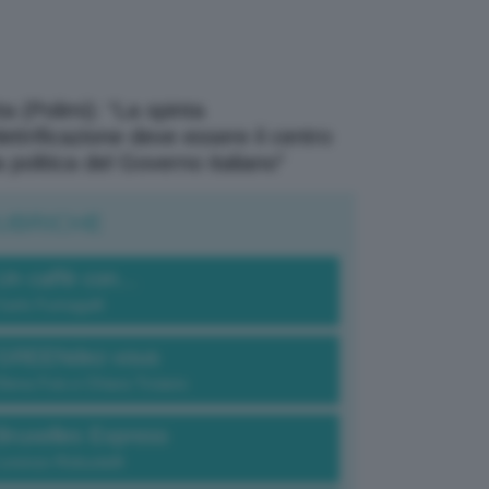
a (Polimi): “La spinta
elettrificazione deve essere il centro
a politica del Governo italiano”
UBRICHE
Un caffè con...
Carlo Fumagalli
GREENdez-vous
Elena Fois e Chiara Troiano
Bruxelles Express
Lorenzo Robustelli