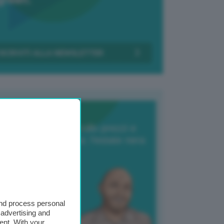
Transizione Italia
orte produzione, crollo prezzi e
oncorrenza asiatica: l’estate nera
elle patate
6 Agosto 2025
 Giuliano Zulin
and process personal
 advertising and
ent. With your