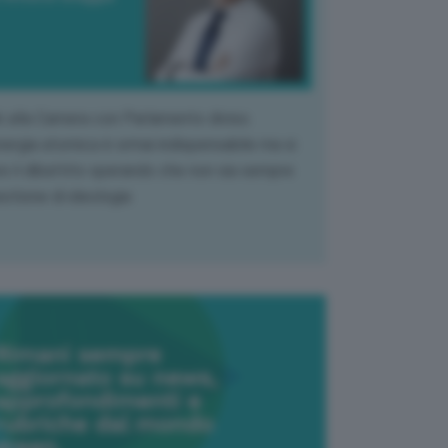
k alla Camera con Parlamento diviso.
nergia atomica è ormai indispensabile ma si
e il dibattito sperando che non sia sempre
stione di ideologia