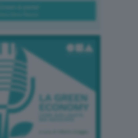
Green-à-porter
Maria Elena Ribezzo