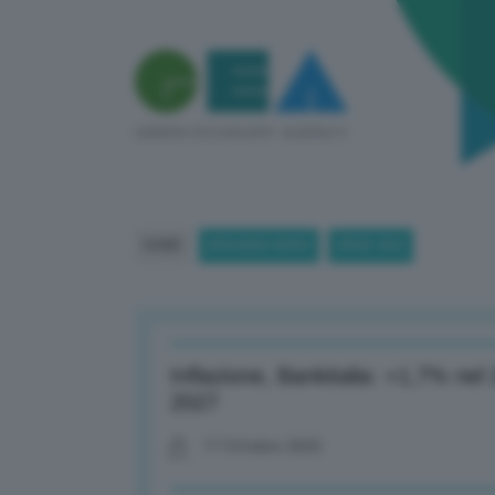
HOME
BREAKING NEWS
(PAGE 453)
Inflazione, Bankitalia: +1,7% ne
2027
17 Ottobre 2025