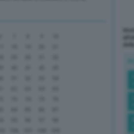
Mott
6
7
8
9
10
all’
dell
17
18
19
20
21
28
29
30
31
32
R
39
40
41
42
43
50
51
52
53
54
61
62
63
64
65
72
73
74
75
76
83
84
85
86
87
94
95
96
97
98
05
106
107
108
109