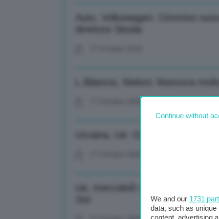
Auto, Volkswagen: Cimmino nuovo
direttore Skoda
17 Ottobre 2025
L.Bilancio, Meloni: Manovra molto
17 Ottobre 2025
Continue without ac
Ucraina, Ue: Ogni passo verso p
17 Ottobre 2025
Ue, mercoledì vertice con Egitto:
Sisi
We and our
1731 par
data, such as unique 
content, advertising