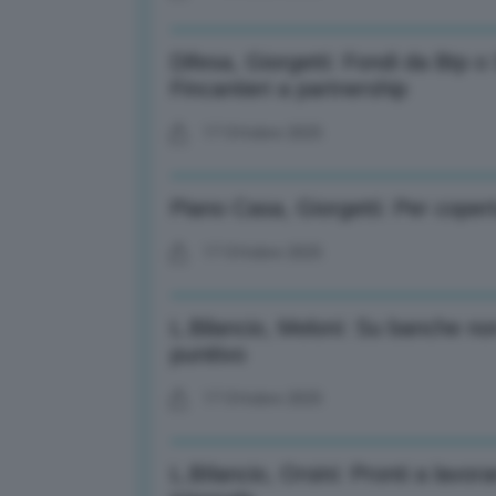
Difesa, Giorgetti: Fondi da Btp o
Fincantieri a partnership
17 Ottobre 2025
Piano Casa, Giorgetti: Per cope
17 Ottobre 2025
L.Bilancio, Meloni: Su banche no
punitivo
17 Ottobre 2025
L.BIlancio, Orsini: Pronti a lavor