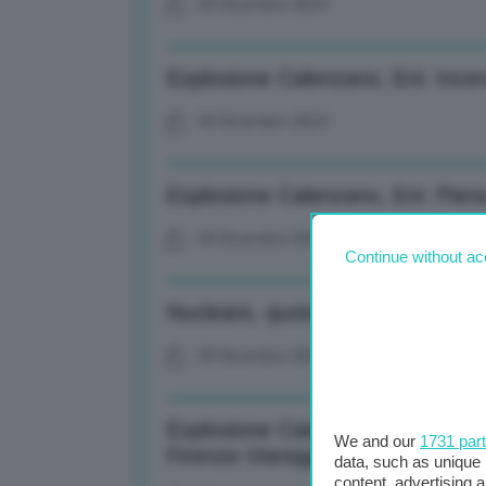
09 Dicembre 2024
Esplosione Calenzano, Eni: Inc
09 Dicembre 2024
Esplosione Calenzano, Eni: Piena 
09 Dicembre 2024
Continue without ac
Nucleare, quotazioni uranio calan
09 Dicembre 2024
Esplosione Calenzano, Fs: Ripres
We and our
1731 par
Firenze-Viareggio
data, such as unique 
content, advertising