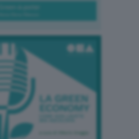
Green-à-porter
Maria Elena Ribezzo