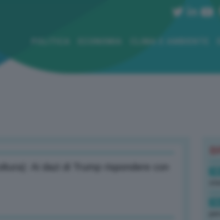
POLITICA
ECONOMIA
CLIMA E AMBIENTE
B
oltura): Ai dazi di Trump rispondere con
18
sto
16
per