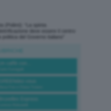
a (Polimi): “La spinta
elettrificazione deve essere il centro
a politica del Governo italiano”
UBRICHE
Un caffè con...
Carlo Fumagalli
GREENdez-vous
Elena Fois e Chiara Troiano
Bruxelles Express
Lorenzo Robustelli