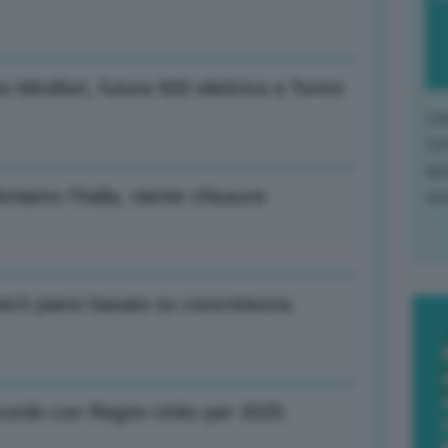
 Mirafiori, futura 500 elettrica a Torino
L'o
L'e
apr
niamo l’Italia, niente chiusure
que
rterò piano basato su concretezza
cordo con Regno Unito per 2025