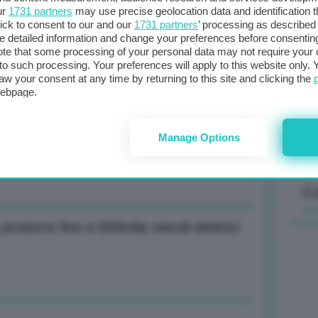
ur
1731 partners
may use precise geolocation data and identification 
ick to consent to our and our
1731 partners
’ processing as described 
detailed information and change your preferences before consenting
Il
te that some processing of your personal data may not require your 
euro al MWh al Ttf di Amsterdam (-3,30%)
t to such processing. Your preferences will apply to this website only
sta
aw your consent at any time by returning to this site and clicking the
met
webpage.
col
al 
opra 10mila dlr/tonnellata: massimo da
Manage Options
C
rodurre fino a 600mila veicoli elettrici