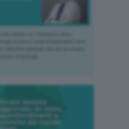
k alla Camera con Parlamento diviso.
nergia atomica è ormai indispensabile ma si
e il dibattito sperando che non sia sempre
stione di ideologia