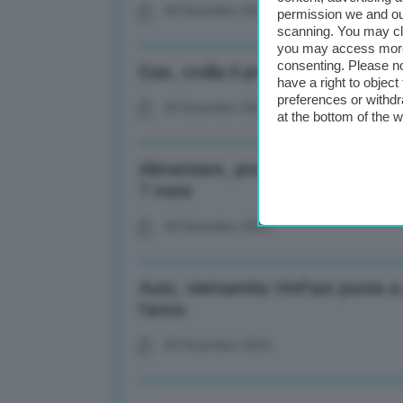
09 Dicembre 2024
permission we and o
scanning. You may cl
you may access more 
consenting. Please no
Gas, crolla il prezzo sotto i 45 
have a right to objec
preferences or withdr
09 Dicembre 2024
at the bottom of the 
Alimentare, prezzo cacao torna s
7 mesi
09 Dicembre 2024
Auto, vietnamita VinFast punta a p
l’anno
09 Dicembre 2024