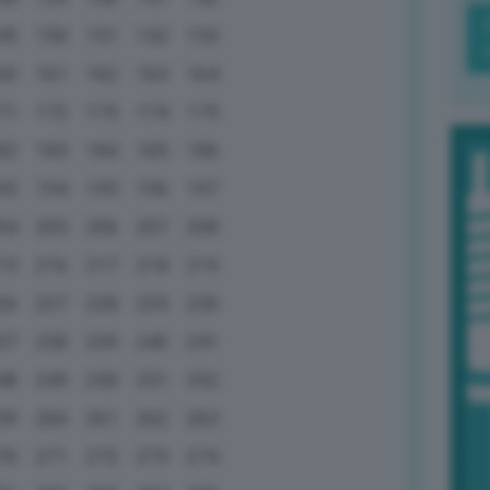
49
150
151
152
153
60
161
162
163
164
71
172
173
174
175
82
183
184
185
186
93
194
195
196
197
04
205
206
207
208
15
216
217
218
219
26
227
228
229
230
37
238
239
240
241
48
249
250
251
252
59
260
261
262
263
70
271
272
273
274