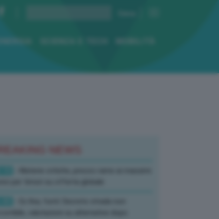
ENERGIA
SCIENZA E TECH
MOBILITÀ
REAKING NEWS
:10
- Materie critiche, prezzo rame ai massimi
rici per timori su offerta globale
:40
- Ex Ilva, fonti: Decreto strada non
corribile, valutazioni su alternative dopo