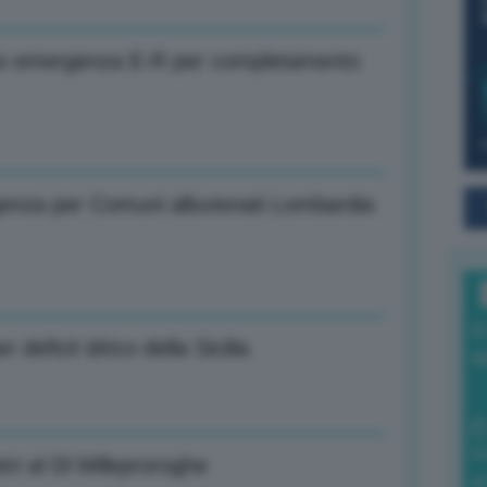
to emergenza E-R per completamento
enza per Comuni alluvionati Lombardia
I
 deficit idrico della Sicilia
a
0
tri al Dl Milleproroghe
di