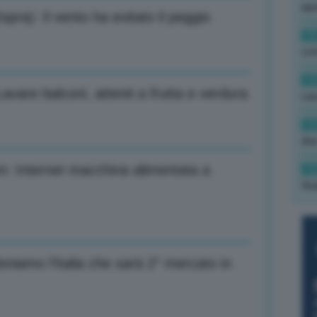
ape
pra): Il vento ha evitato il peggio
15
con
13
vare balconi, attenti a frutta e verdura
cau
13
due
: Internet macchina alimentata a
12
fin
niamo l’Italia che sarà 2° mercato in