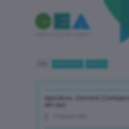
HOME
BREAKING NEWS
(PAGE 873)
Agricoltura, Giansanti (Confagric
altri dazi
10 Dicembre 2024