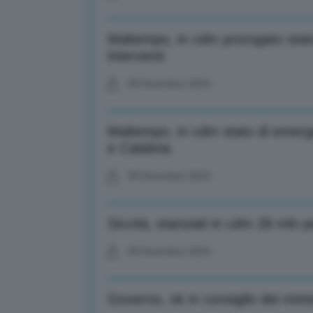
Maltempo, in cdm prorogato sta
interventi
09 Dicembre 2024
Maltempo, in cdm stato di emerg
e Calabria
09 Dicembre 2024
Siccità, stanziati in cdm 28 mln per
09 Dicembre 2024
Governo, ok in consiglio dei minis