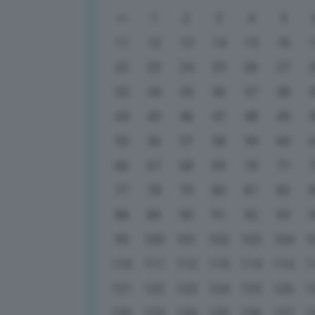
1
2
3
4
5
11
12
13
14
15
16
22
23
24
25
26
27
33
34
35
36
37
38
44
45
46
47
48
49
55
56
57
58
59
60
66
67
68
69
70
71
77
78
79
80
81
82
88
89
90
91
92
93
99
100
101
102
103
104
1
110
111
112
113
114
115
1
121
122
123
124
125
126
1
132
133
134
135
136
137
1