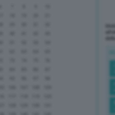
6
7
8
9
10
17
18
19
20
21
28
29
30
31
32
Mott
all’
39
40
41
42
43
dell
50
51
52
53
54
61
62
63
64
65
R
72
73
74
75
76
83
84
85
86
87
94
95
96
97
98
05
106
107
108
109
16
117
118
119
120
27
128
129
130
131
38
139
140
141
142