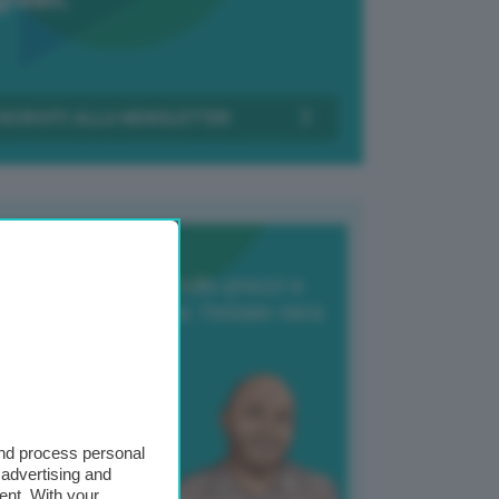
Transizione Italia
orte produzione, crollo prezzi e
oncorrenza asiatica: l’estate nera
elle patate
6 Agosto 2025
 Giuliano Zulin
and process personal
 advertising and
ent. With your