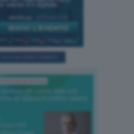
TUTTI GLI EVENTI CONNACT
L'Editoriale del Direttore
l nucleare per uscire dalla crisi
nche se spacca la politica italiana
4 Giugno 2026
 Vittorio Oreggia