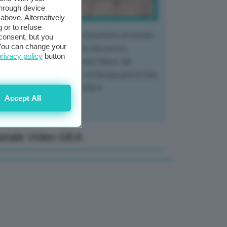
through device
above. Alternatively
 or to refuse
 mercato del tubero più consumato al mondo
consent, but you
. You can change your
 vivendo un crollo storico dei prezzi,
privacy policy
button
tendo a dura prova l'intera filiera, dai
tivatori ai trasformatori. In Europa prezzi fino
70% in meno rispetto al 2024
Accept All
anale Video GEA