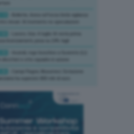
rture
:13
- Bollette, Arera rafforza Unità vigilanza
tro rincari: Al momento no speculazioni
:50
- Lavoro, Usa: A luglio IA resta prima
sa licenziamenti, pesa su 24% tagli
:35
- Incendi, rogo boschivo a Suvereto (Li):
 elicotteri e otto squadre in azione
:26
- Campi Flegrei, Musumeci: Dotazione
anziaria ha superato 800 mln di euro