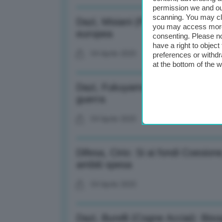
permission we and o
scanning. You may cl
Dazi, Misiani (Pd): Governo impr
you may access more 
europea
consenting. Please no
have a right to objec
04 Aprile 2025
preferences or withdr
at the bottom of the 
Dazi, Fukuyama (Un. Stanford): Dec
guerra
04 Aprile 2025
Difesa, Cirio: Si ai fondi Coesione
ambiti spesa
04 Aprile 2025
Dazi, Burelli (Cogne Acciai): Biso