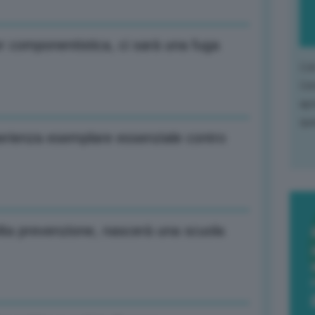
r componentistica, ci sarà una fuga
L'o
L'e
apr
que
sperienza esemplare essenziale contro
lta prevenzione, nascerà una scuola