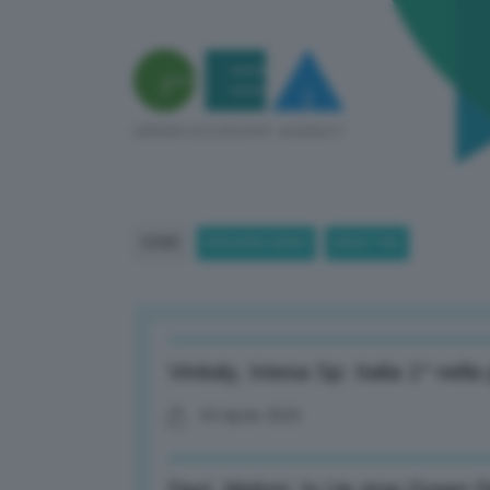
HOME
BREAKING NEWS
(PAGE 740)
Vinitaly, Intesa Sp: Italia 1^ nel
04 Aprile 2025