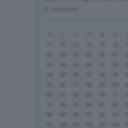
04 Aprile 2025
1
2
3
4
5
11
12
13
14
15
16
22
23
24
25
26
27
33
34
35
36
37
38
44
45
46
47
48
49
55
56
57
58
59
60
66
67
68
69
70
71
77
78
79
80
81
82
88
89
90
91
92
93
99
100
101
102
103
104
1