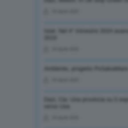
Dazi, Meloni: In Ue stop Green De
04 Aprile 2025
Istat: Nel 4° trimestre 2024 avan
2019
04 Aprile 2025
Ambiente, progetto PoSalvaMare pe
04 Aprile 2025
Dazi, Cia: Una provincia su 5 esp
verso Usa
04 Aprile 2025