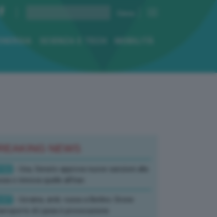
ENERGIA
SCIENZA E TECH
MOBILITÀ
REAKING NEWS
:52
- Usa, Senato approva nuove sanzioni alla
sia e rinnova quelle all’Iran
:07
- Ucraina, amb. russa a Berlino: Drone
’aeroporto di Lipsia è provocazione