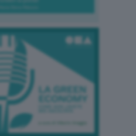
Green-à-porter
Maria Elena Ribezzo