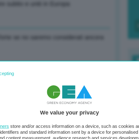
re subito e uniti in Europa
forte se no saremo considerati ancora
F
cepting
Milano Ftse Mib -1,27%
c
d
0
amo di bruciare 3 mld, più colpiti vino e
We value your privacy
di
tners
store and/or access information on a device, such as cookies 
identifiers and standard information sent by a device for personalised
 and content measurement, audience research and services developm