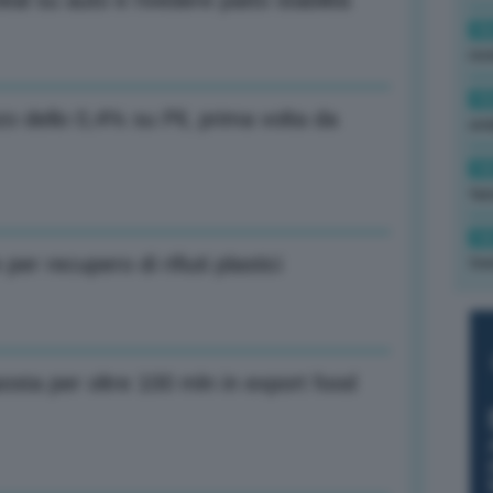
al su auto e rivedere patto stabilità
16
rev
15
zo dello 0,4% su Pil, prima volta da
ond
14
tas
14
r recupero di rifiuti plastici
tre
osta per oltre 100 mln in export food