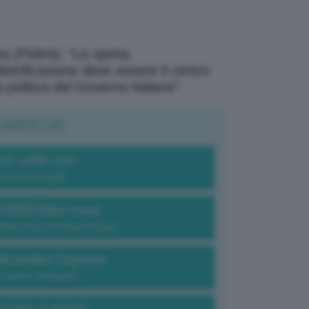
a (Polimi): “La spinta
elettrificazione deve essere il centro
a politica del Governo italiano”
UBRICHE
Un caffè con...
Carlo Fumagalli
GREENdez-vous
Elena Fois e Chiara Troiano
Bruxelles Express
Lorenzo Robustelli