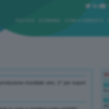
POLITICA
ECONOMIA
CLIMA E AMBIENTE
B
la produzione mondiale vino, 2^ per export
19
Rus
19
all