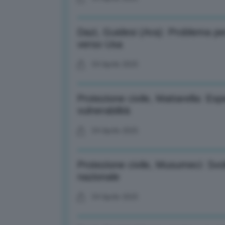
Dazi, Guidesi (Ara): Problema pe
verso Usa
04 Aprile 2025
Protezione civile, Mattarella: E
vulnerabilità
04 Aprile 2025
Protezione civile, Musumeci: Svo
nazionale
04 Aprile 2025