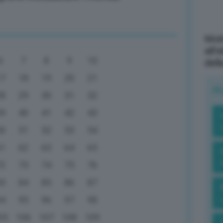
Mott
all’
6
7
8
9
10
dell
17
18
19
20
21
R
28
29
30
31
32
39
40
41
42
43
50
51
52
53
54
61
62
63
64
65
72
73
74
75
76
83
84
85
86
87
94
95
96
97
98
05
106
107
108
109