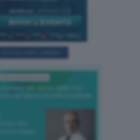
TUTTI GLI EVENTI CONNACT
L'Editoriale del Direttore
l nucleare per uscire dalla crisi
nche se spacca la politica italiana
4 Giugno 2026
 Vittorio Oreggia