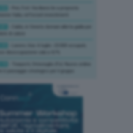
:52
- Pnrr, Foti: Via libera Ue a proposta
isione Italia, rafforzati investimenti
:01
- Caldo, in Veneto domani allerta gialla per
ate di calore
:33
- Lavoro, Usa: A luglio -23.000 occupati,
so disoccupazione cala a 4,1%
:19
- Trasporti, Strisciuglio (Fs): Nuovo ordine
ni è passaggio strategico per il gruppo