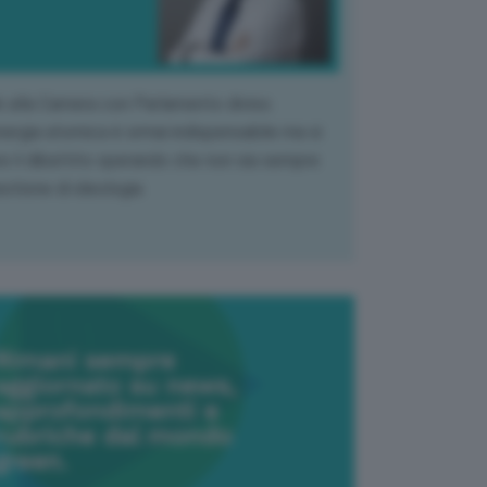
k alla Camera con Parlamento diviso.
nergia atomica è ormai indispensabile ma si
e il dibattito sperando che non sia sempre
stione di ideologia