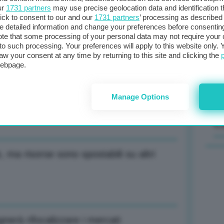
ur
1731 partners
may use precise geolocation data and identification 
ick to consent to our and our
1731 partners
’ processing as described 
eparato, serve reagire con voce unica
Il
detailed information and change your preferences before consenting
sta
te that some processing of your personal data may not require your 
t to such processing. Your preferences will apply to this website only
met
aw your consent at any time by returning to this site and clicking the
col
webpage.
al 
isione idiota, si rischia un’altra
Manage Options
C
, ma risorse sono spostabili su altri
gnerà rifocalizzare i mercati