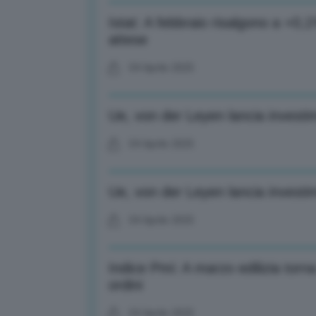
Istat: A febbraio risalgono a +0,1
attese
04 Aprile 2025
Ue, von der Leyen lancia investim
04 Aprile 2025
Ue, von der Leyen lancia investim
04 Aprile 2025
Indice Pmi: A marzo edilizia torna
ordini
04 Aprile 2025