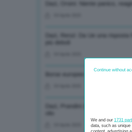
Dazi, Orsini: Niente panico, reagi
04 Aprile 2025
Dazi, Renzi: Da Ue una risposta 
più deboli
04 Aprile 2025
Continue without ac
Borse europee aprono in rosso: 
04 Aprile 2025
Dazi, Prandini (Coldiretti): Rischi
olio
We and our
1731 par
04 Aprile 2025
data, such as unique 
content, advertising