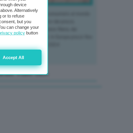
through device
above. Alternatively
 mercato del tubero più consumato al mondo
 or to refuse
 vivendo un crollo storico dei prezzi,
consent, but you
. You can change your
tendo a dura prova l'intera filiera, dai
privacy policy
button
tivatori ai trasformatori. In Europa prezzi fino
70% in meno rispetto al 2024
Accept All
anale Video GEA