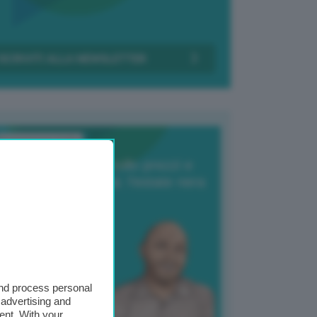
Transizione Italia
orte produzione, crollo prezzi e
oncorrenza asiatica: l’estate nera
elle patate
6 Agosto 2025
 Giuliano Zulin
and process personal
 advertising and
ent. With your