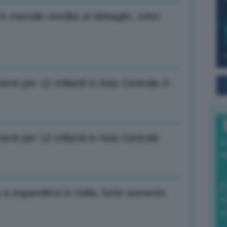
% mensile vendite al dettaglio, sotto
enti per 12 miliardi in Asia Centrale-2-
enti per 12 miliardi in Asia Centrale
I
a
 a espandersi in Italia, forte aumento
0
di