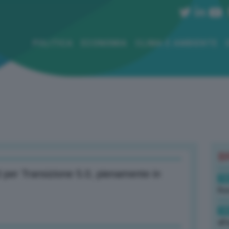
POLITICA
ECONOMIA
CLIMA E AMBIENTE
B
 per Transizione 5.0, pienamente in
19
Rus
19
all