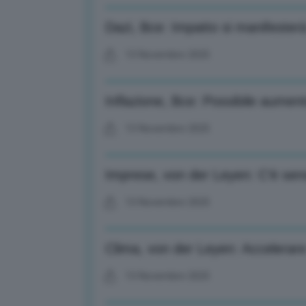
Dazi, Bce: Impatto si manifester
13 Novembre 2025
Inflazione, Bce: Possibile aument
13 Novembre 2025
Imprese, von der Leyen: C’è sens
13 Novembre 2025
Clima, von der Leyen: Accelerare 
13 Novembre 2025