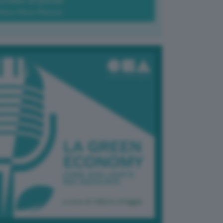
Green-à-porter
Maria Elena Ribezzo