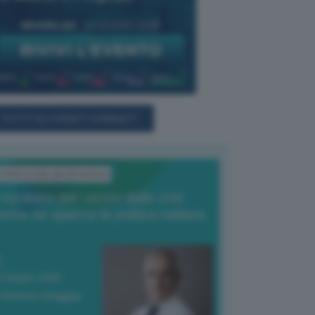
TUTTI GLI EVENTI CONNACT
L'Editoriale del Direttore
l nucleare per uscire dalla crisi
nche se spacca la politica italiana
4 Giugno 2026
 Vittorio Oreggia