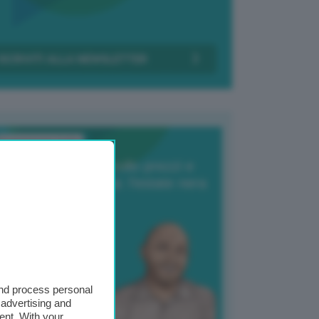
Transizione Italia
orte produzione, crollo prezzi e
oncorrenza asiatica: l’estate nera
elle patate
6 Agosto 2025
 Giuliano Zulin
and process personal
 advertising and
ent. With your