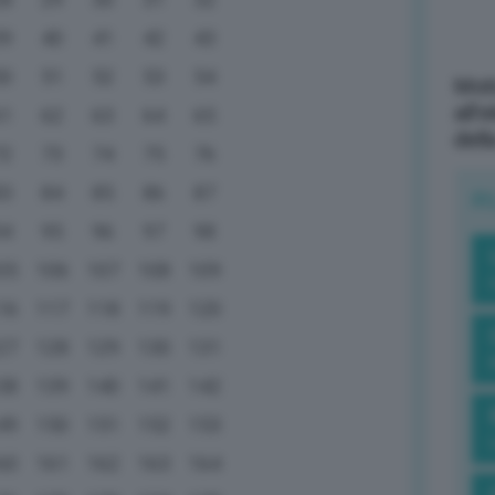
39
40
41
42
43
50
51
52
53
54
Mott
all’
61
62
63
64
65
dell
72
73
74
75
76
83
84
85
86
87
R
94
95
96
97
98
05
106
107
108
109
16
117
118
119
120
27
128
129
130
131
38
139
140
141
142
49
150
151
152
153
60
161
162
163
164