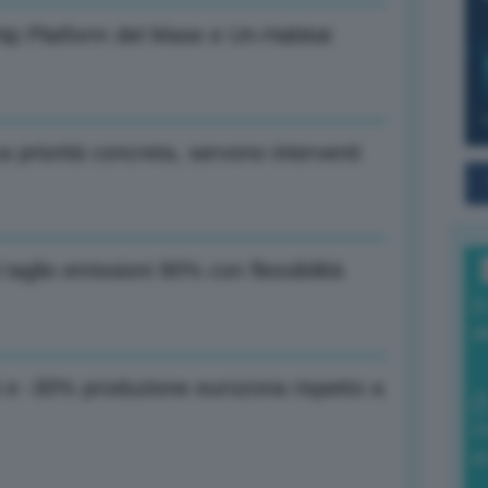
hip Platform del Mase e Un-Habitat
a priorità concreta, servono interventi
taglio emissioni 90% con flessibilità
I
a
i e -30% produzione eurozona rispetto a
0
di