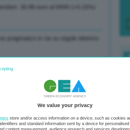
msterdam: 30,98 euro al MWh (+0,15%)
io pragmatico in Ue su regole elettrico
F
cepting
iremo 1,6 miliardi in data center
c
d
de dello Stato): Sarà ecosistema sicuro e
0
We value your privacy
di
tners
store and/or access information on a device, such as cookies 
identifiers and standard information sent by a device for personalised
 and content measurement, audience research and services developm