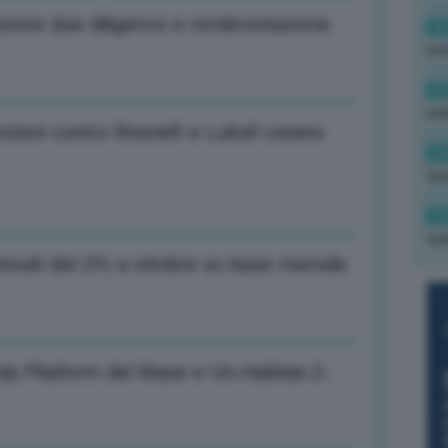
ione due diligence e rendicontazione
16
rev
15
ond
nzioni contro Rosneft e Lukoil creano
14
tas
14
tre
minuiti del 2% a ottobre su base mensile
hip Platform del Mase e Un-Habitat-2-