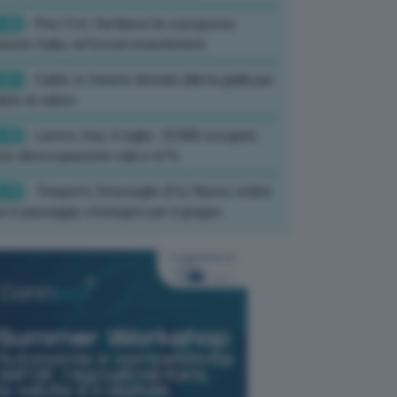
:52
- Pnrr, Foti: Via libera Ue a proposta
isione Italia, rafforzati investimenti
:01
- Caldo, in Veneto domani allerta gialla per
ate di calore
:33
- Lavoro, Usa: A luglio -23.000 occupati,
so disoccupazione cala a 4,1%
:19
- Trasporti, Strisciuglio (Fs): Nuovo ordine
ni è passaggio strategico per il gruppo