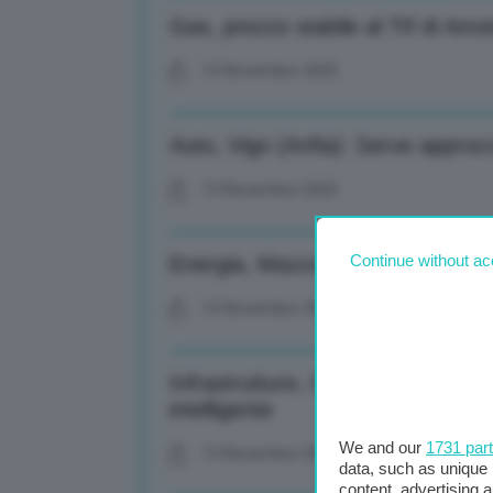
Gas, prezzo stabile al Ttf di A
13 Novembre 2025
Auto, Vigo (Anfia): Serve approcc
13 Novembre 2025
Continue without ac
Energia, Mazzoncini (A2A): Invest
13 Novembre 2025
Infrastrutture, Cozzoli (Autostra
intelligente
We and our
1731 par
13 Novembre 2025
data, such as unique 
content, advertising