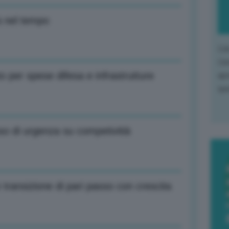
à nel tempo
L'o
L'e
o per spese difesa e infrastrutture
apr
que
o di urgenza su competivitià
transizione di pari passo con crescita