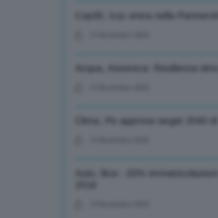
Cop30, Icsc entra nella Partners
13 Novembre 2025
Acqua, Assoreca: Resilienza idric
13 Novembre 2025
Clima, Pe approva target 2040 di 
13 Novembre 2025
Auto, Bce: -20% immatricolazion
2018
13 Novembre 2025