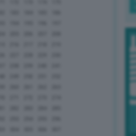
71
172
173
174
175
82
183
184
185
186
93
194
195
196
197
04
205
206
207
208
15
216
217
218
219
26
227
228
229
230
37
238
239
240
241
48
249
250
251
252
59
260
261
262
263
70
271
272
273
274
81
282
283
284
285
92
293
294
295
296
03
304
305
306
307