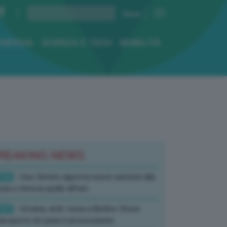
ENERGIA
SCIENZA E TECH
MOBILITÀ
REAKING NEWS
:52
- Usa, Senato approva nuove sanzioni alla
sia e rinnova quelle all’Iran
:07
- Ucraina, amb. russa a Berlino: Drone
’aeroporto di Lipsia è provocazione