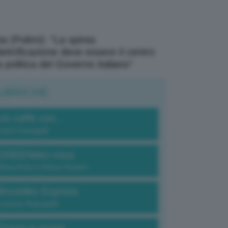
a (Polimi): “La spinta
elettrificazione deve essere il centro
a politica del Governo italiano”
UBRICHE
Un caffè con...
Carlo Fumagalli
GREENdez-vous
Elena Fois e Chiara Troiano
Bruxelles Express
Lorenzo Robustelli