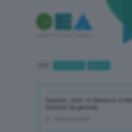
HOME
BREAKING NEWS
(PAGE 412)
Imprese, Urso: In Manovra 4 mld
funzione da gennaio
13 Novembre 2025