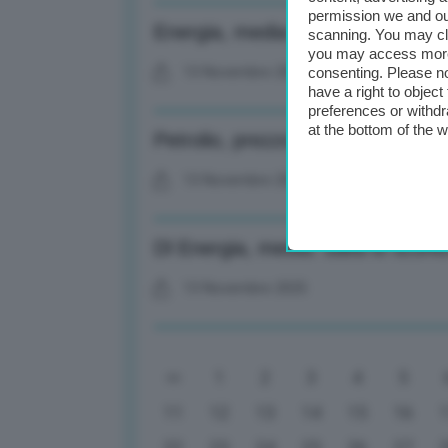
permission we and o
Energia, media: F2i guarda a Edi
scanning. You may cl
you may access more 
13 Novembre 2025
consenting. Please no
have a right to objec
preferences or withdr
at the bottom of the 
Petrolio, prezzo del Brent tiene (
13 Novembre 2025
Dl Energia, media: salta lo scont
13 Novembre 2025
1
2
3
4
5
11
12
13
14
15
16
22
23
24
25
26
27