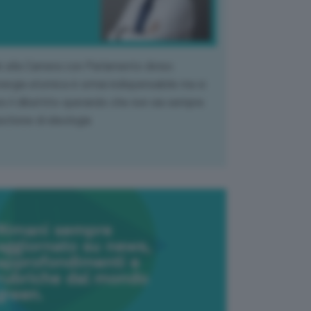
k alla Camera con Parlamento diviso.
nergia atomica è ormai indispensabile ma si
e il dibattito sperando che non sia sempre
stione di ideologia