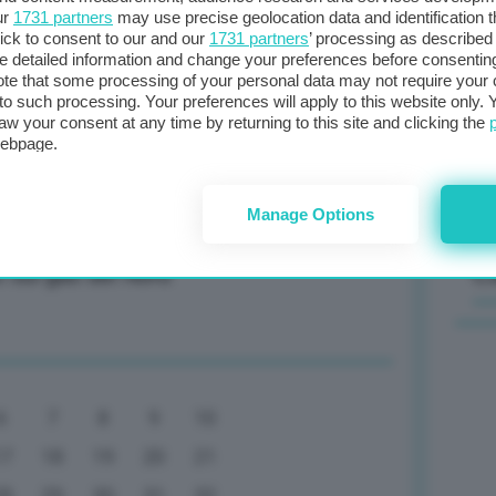
ur
1731 partners
may use precise geolocation data and identification 
son, Edf valuta cessione di quote
ick to consent to our and our
1731 partners
’ processing as described 
Il
detailed information and change your preferences before consenting
sta
te that some processing of your personal data may not require your 
t to such processing. Your preferences will apply to this website only
met
aw your consent at any time by returning to this site and clicking the
col
webpage.
+0,08%) ma il barile vale solo 62 dollari
al 
Manage Options
C
o sul gas del Nord
6
7
8
9
10
17
18
19
20
21
28
29
30
31
32