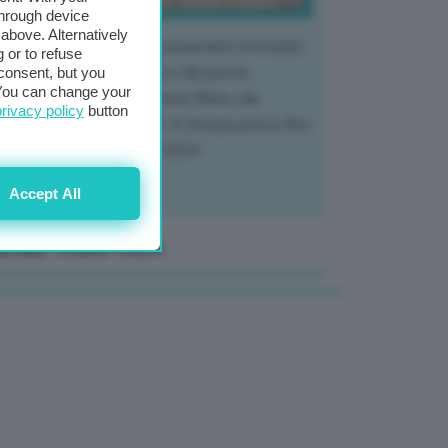
through device
above. Alternatively
 mercato del tubero più consumato al mondo
 or to refuse
 vivendo un crollo storico dei prezzi,
consent, but you
. You can change your
tendo a dura prova l'intera filiera, dai
privacy policy
button
tivatori ai trasformatori. In Europa prezzi fino
70% in meno rispetto al 2024
Accept All
anale Video GEA