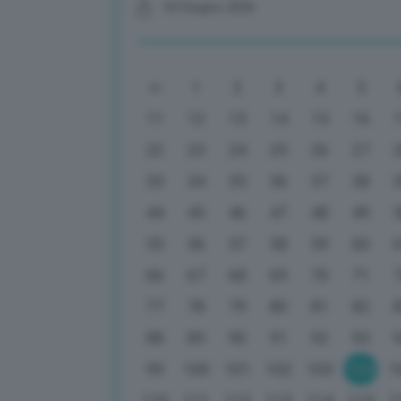
04 Giugno 2026
1
2
3
4
5
11
12
13
14
15
16
22
23
24
25
26
27
33
34
35
36
37
38
44
45
46
47
48
49
55
56
57
58
59
60
66
67
68
69
70
71
77
78
79
80
81
82
88
89
90
91
92
93
99
100
101
102
103
104
1
110
111
112
113
114
115
1