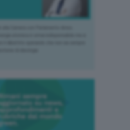
k alla Camera con Parlamento diviso.
nergia atomica è ormai indispensabile ma si
e il dibattito sperando che non sia sempre
stione di ideologia