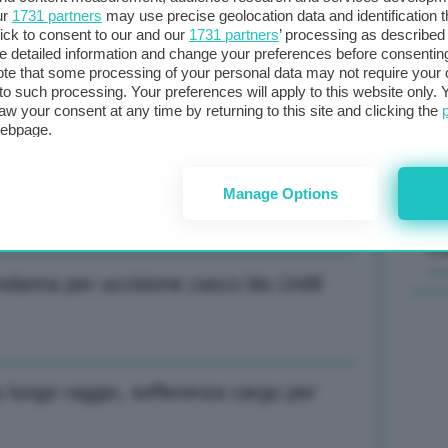
ur
1731 partners
may use precise geolocation data and identification 
ick to consent to our and our
1731 partners
’ processing as described 
mld a Italia
Il
detailed information and change your preferences before consenting
sta
te that some processing of your personal data may not require your 
t to such processing. Your preferences will apply to this website only
met
aw your consent at any time by returning to this site and clicking the
col
webpage.
ss Submarine-Magellan per difesa
al 
Manage Options
C
danna per uccisione casco blu Unifil
u lungo raggio, sofferenza cargo per