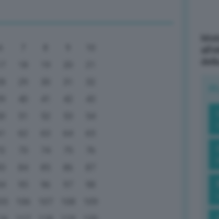
Mott
6
7
8
9
10
all’
dell
17
18
19
20
21
28
29
30
31
32
R
39
40
41
42
43
50
51
52
53
54
61
62
63
64
65
72
73
74
75
76
83
84
85
86
87
94
95
96
97
98
05
106
107
108
109
16
117
118
119
120