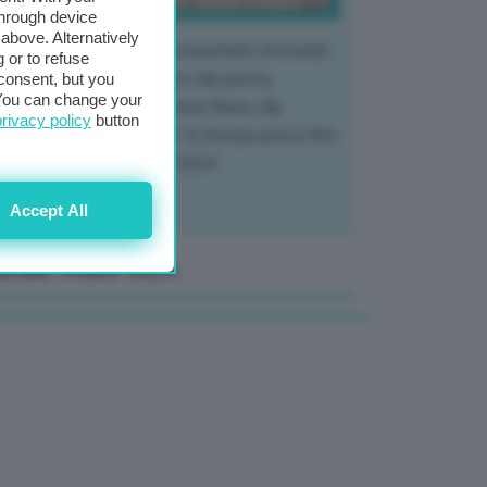
through device
above. Alternatively
 mercato del tubero più consumato al mondo
 or to refuse
 vivendo un crollo storico dei prezzi,
consent, but you
. You can change your
tendo a dura prova l'intera filiera, dai
privacy policy
button
tivatori ai trasformatori. In Europa prezzi fino
70% in meno rispetto al 2024
Accept All
anale Video GEA