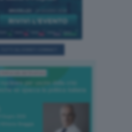
TUTTI GLI EVENTI CONNACT
L'Editoriale del Direttore
l nucleare per uscire dalla crisi
nche se spacca la politica italiana
4 Giugno 2026
 Vittorio Oreggia