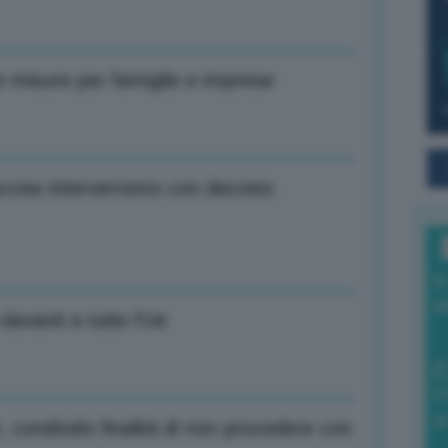
e misure per famiglie e imprese
accise interverremo con decreto
I
a
davanti a tutte l’Ue
0
di
, condivido finalità di non procedere con