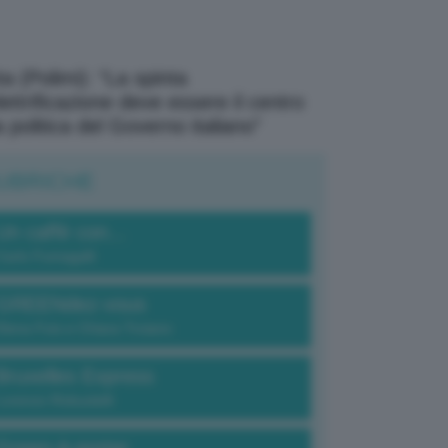
a (Polimi): “La spinta
elettrificazione deve essere il centro
a politica del Governo italiano”
UBRICHE
Un caffè con...
Carlo Fumagalli
GREENdez-vous
Elena Fois e Chiara Troiano
Bruxelles Express
Lorenzo Robustelli