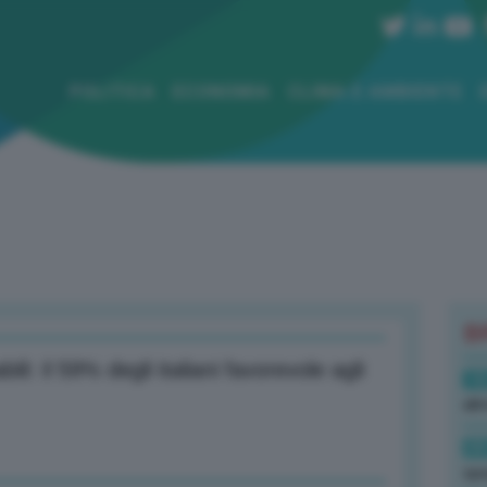
POLITICA
ECONOMIA
CLIMA E AMBIENTE
B
i: il 59% degli italiani favorevole agli
10
ali
09
spe