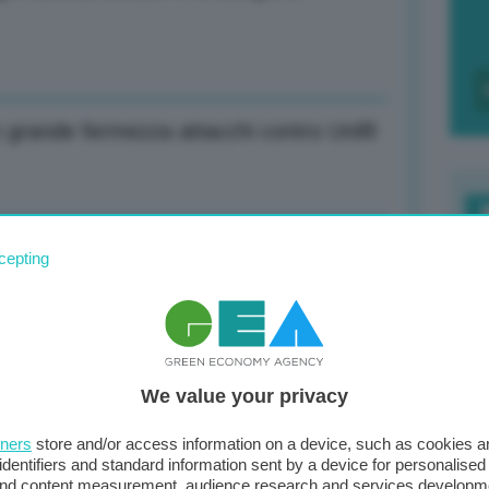
grande fermezza attacchi contro Unifil
mportante per rispondere a domanda
F
cepting
c
d
0
nti in settori strategici, Italia
We value your privacy
di
tners
store and/or access information on a device, such as cookies 
identifiers and standard information sent by a device for personalised
 and content measurement, audience research and services developm