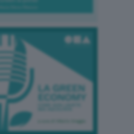
Green-à-porter
Maria Elena Ribezzo