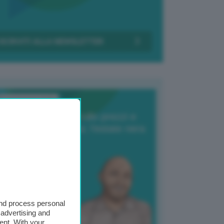
Transizione Italia
orte produzione, crollo prezzi e
oncorrenza asiatica: l’estate nera
elle patate
6 Agosto 2025
 Giuliano Zulin
and process personal
 advertising and
ent. With your