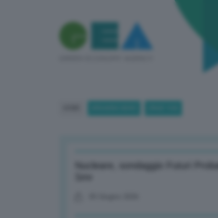
HOME
BREAKING NEWS
(PAGE 104)
Nucleare, sondaggio Futuri Probabil
Smr
05 Giugno 2026