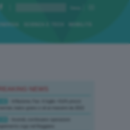
ENERGIA
SCIENZA E TECH
MOBILITÀ
REAKING NEWS
:42
- Inflazione, Fao: A luglio +0,6% prezzi
mentari, balzo grano e oli ai massimi da 2022
:59
- Incendi, continuano operazioni
gnimento rogo nel Reggiano