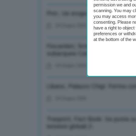
permission we and o
scanning. You may cl
Pnrr, Ue eroga nona rata da 12,8 
you may access more 
consenting. Please no
04 Giugno 2026
have a right to objec
preferences or withdr
at the bottom of the 
Fincantieri, firmato accordo Wa
subacquea Canada
04 Giugno 2026
Libano, Palazzo Chigi: Ferma con
04 Giugno 2026
Trasporti, Fact Book: Ita punta s
tensioni globali-2-