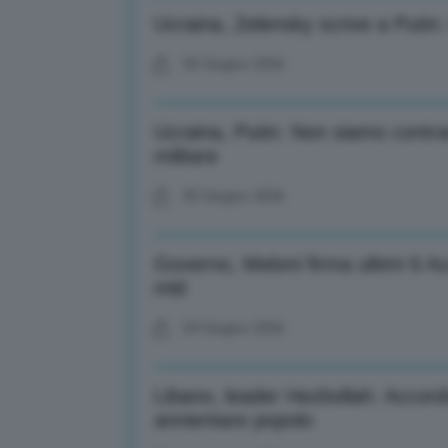
Ucraina, Zelensky scrive a Putin:
05 Giugno 2026
Ucraina, Putin: Non siamo contra
militare
05 Giugno 2026
Governo, Meloni firma ultimi 6 Ac
mld
04 Giugno 2026
Libano, leader Hezbollah: Accord
annientare popolo