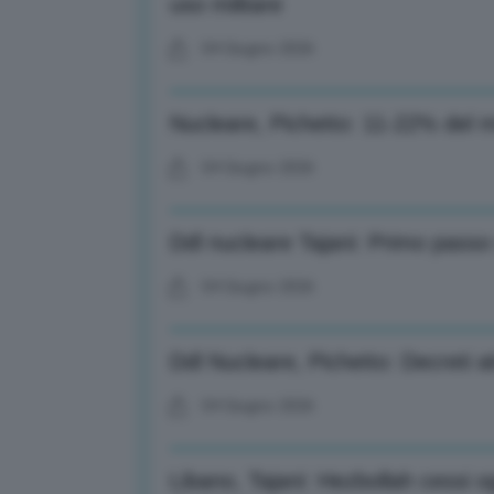
uso militare
04 Giugno 2026
Nucleare, Pichetto: 11-22% del m
04 Giugno 2026
Ddl nucleare Tajani: Primo passo
04 Giugno 2026
Ddl Nucleare, Pichetto: Decreti at
04 Giugno 2026
Libano, Tajani: Hezbollah cessi ogn