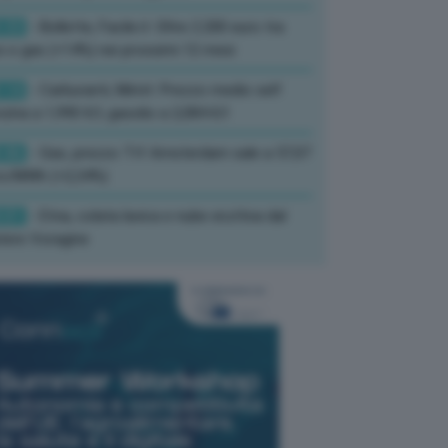
:33
- Bollette, Facile.it: Oltre 2.200 euro tra
e e gas (+14%) nei prossimi 12 mesi
:14
- Carburanti, Mimit: Prezzo medio self
zina a 1,990 €/l, gasolio a 2,084 €/l
:46
- Gas, prezzo Ttf Amsterdam sale a 57,07
ro/MWh (+2,34%)
:01
- Etna, colata lavica e nube eruttiva dal
tere Voragine