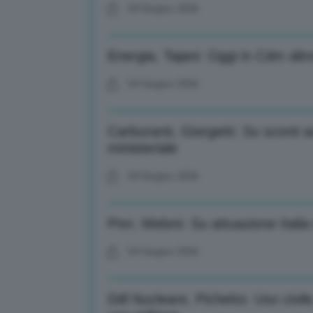
04 Giugno 2026
Energia, Tajani: Oggi in Cdm altr
04 Giugno 2026
Carburanti, Giorgetti: Su sconti 
ministeriale
04 Giugno 2026
Pnrr, Meloni: Su attuazione Italia 
04 Giugno 2026
Ddl Nucleare, Pichetto: Uso civile