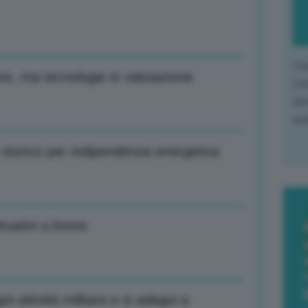
L'o
ix, ma tecnologie in valutazione
L'e
apr
que
 storico per indipendenza energetica
tuativi a breve
i attività militare e si adegui a