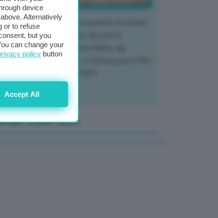
through device
above. Alternatively
 mercato del tubero più consumato al mondo
 or to refuse
 vivendo un crollo storico dei prezzi,
consent, but you
. You can change your
tendo a dura prova l'intera filiera, dai
privacy policy
button
tivatori ai trasformatori. In Europa prezzi fino
70% in meno rispetto al 2024
Accept All
anale Video GEA