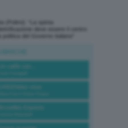
a (Polimi): “La spinta
elettrificazione deve essere il centro
a politica del Governo italiano”
UBRICHE
Un caffè con...
Carlo Fumagalli
GREENdez-vous
Elena Fois e Chiara Troiano
Bruxelles Express
Lorenzo Robustelli