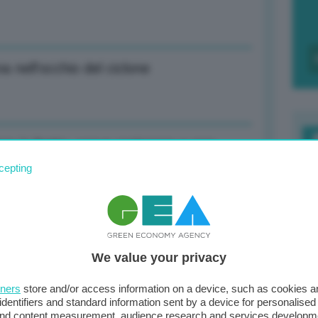
 nell’occhio del ciclone
re in fretta, serve ragionare e non
F
cepting
c
d
Stato, c’è un trust pubblico
0
We value your privacy
di
tners
store and/or access information on a device, such as cookies 
identifiers and standard information sent by a device for personalised
ori ko per scelte su Co2 ed Ets,
 and content measurement, audience research and services developm