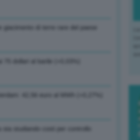
e giacimento di terre rare del paese
L'o
L'e
apr
que
i 75 dollari al barile (+0,03%)
msterdam: 42,56 euro al MWh (+0,27%)
sta studiando costi per controllo