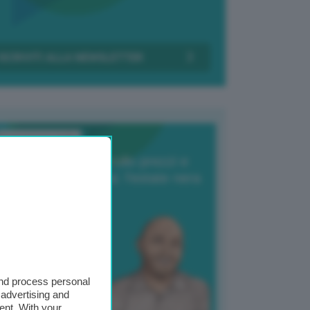
Transizione Italia
orte produzione, crollo prezzi e
oncorrenza asiatica: l’estate nera
elle patate
6 Agosto 2025
 Giuliano Zulin
and process personal
 advertising and
ent. With your