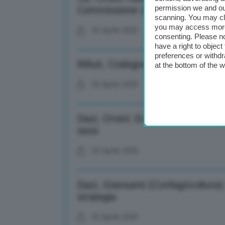
permission we and o
Commissione cambi
scanning. You may cl
you may access more 
02 Aprile 2025
consenting. Please no
have a right to objec
preferences or withdr
Rifiuti, Codognola (Itelyum): Rica
at the bottom of the 
02 Aprile 2025
Dazi, Orsini: Evitare reazioni di pa
tassi
02 Aprile 2025
Dazi, Giansanti (Confagricoltura)
strategia
02 Aprile 2025