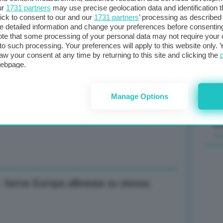
ur
1731 partners
may use precise geolocation data and identification 
ick to consent to our and our
1731 partners
’ processing as described 
Il
detailed information and change your preferences before consenting
sta
te that some processing of your personal data may not require your 
t to such processing. Your preferences will apply to this website only
met
aw your consent at any time by returning to this site and clicking the
col
viamo terre rare dal riciclo dei magneti
webpage.
al 
Manage Options
ncia, serve il dialogo e la Bce tagli i
C
: Serve Europa allineata su stessa