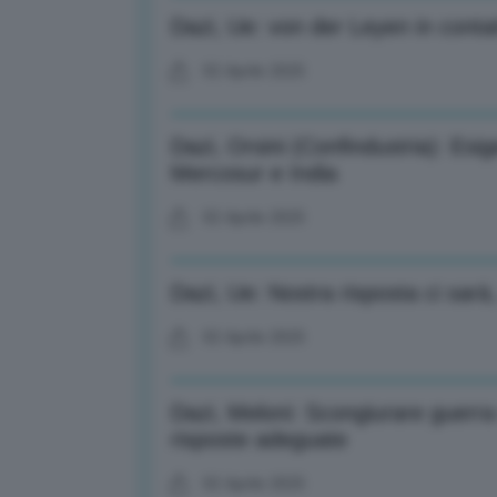
Dazi, Ue: von der Leyen in contat
02 Aprile 2025
Dazi, Orsini (Confindustria): Esi
Mercosur e India
02 Aprile 2025
Dazi, Ue: Nostra risposta ci sar
02 Aprile 2025
Dazi, Meloni: Scongiurare guerr
risposte adeguate
02 Aprile 2025