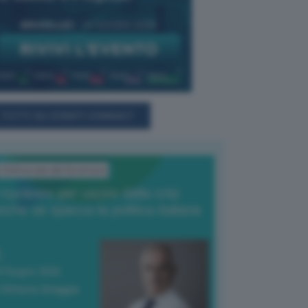
TUTTI GLI EVENTI CONNACT
L'Editoriale del Direttore
l nucleare per uscire dalla crisi
nche se spacca la politica italiana
4 Giugno 2026
 Vittorio Oreggia