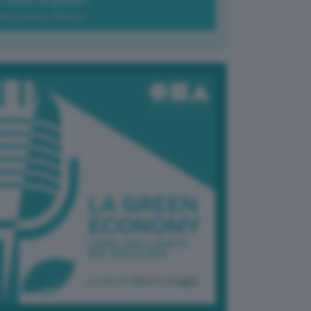
Green-à-porter
Maria Elena Ribezzo