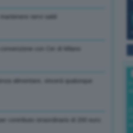
, mantenere nervi saldi
 convenzione con Cer di Milano
otenza alimentare, vincerà qualunque
I
a
0
per contributo straordinario di 200 euro
di