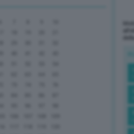
6
7
8
9
10
Mott
all’
17
18
19
20
21
dell
28
29
30
31
32
39
40
41
42
43
R
50
51
52
53
54
61
62
63
64
65
72
73
74
75
76
83
84
85
86
87
94
95
96
97
98
05
106
107
108
109
16
117
118
119
120