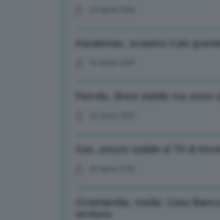
02 Aprile 2025
Kazakistan, scoperto il più grand
02 Aprile 2025
Petrolio, Brent stabile ma vicino a
02 Aprile 2025
Gas, prezzo stabile al Ttf di A
02 Aprile 2025
Groenlandia, media: Casa Bianca 
territorio