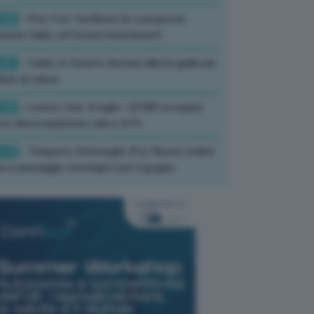
:52
- Pnrr, Foti: Via libera Ue a proposta
isione Italia, rafforzati investimenti
:01
- Caldo, in Veneto domani allerta gialla per
ate di calore
:33
- Lavoro, Usa: A luglio -23.000 occupati,
so disoccupazione cala a 4,1%
:19
- Trasporti, Strisciuglio (Fs): Nuovo ordine
ni è passaggio strategico per il gruppo