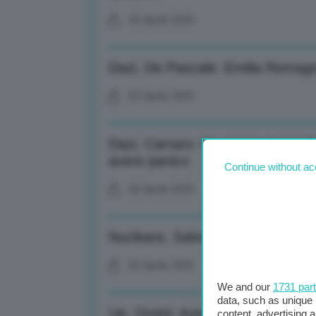
02 Aprile 2025
Dazi, De Pascale: Emilia Romagna
02 Aprile 2025
Dazi, Carraro: Un errore risponde
avere panico
Continue without ac
02 Aprile 2025
Nucleare, Salvini: Non a fondi di 
02 Aprile 2025
We and our
1731 par
data, such as unique 
Ue, Orsini: Auto e settori energiv
content, advertising