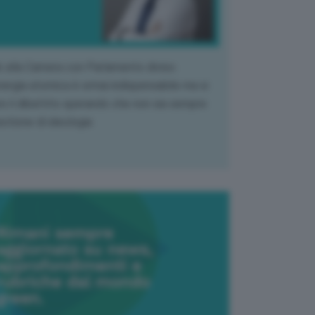
k alla Camera con Parlamento diviso.
nergia atomica è ormai indispensabile ma si
e il dibattito sperando che non sia sempre
stione di ideologia