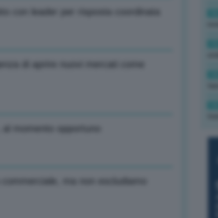
to con leader per risposta coordinata
16
rev
15
ond
genza di aprire nuovi mercati come
14
tas
14
tre
à, al momento opportuno
a commerciale, ma non escludiamo