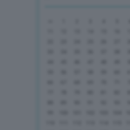
1
2
3
4
5
11
12
13
14
15
16
22
23
24
25
26
27
33
34
35
36
37
38
44
45
46
47
48
49
55
56
57
58
59
60
66
67
68
69
70
71
77
78
79
80
81
82
88
89
90
91
92
93
99
100
101
102
103
104
1
110
111
112
113
114
115
1