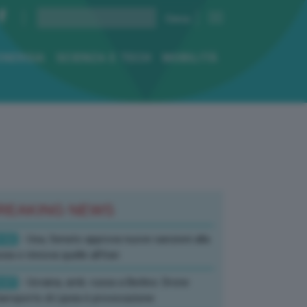
ENERGIA
SCIENZA E TECH
MOBILITÀ
REAKING NEWS
:52
- Usa, Senato approva nuove sanzioni alla
sia e rinnova quelle all’Iran
:07
- Ucraina, amb. russa a Berlino: Drone
’aeroporto di Lipsia è provocazione