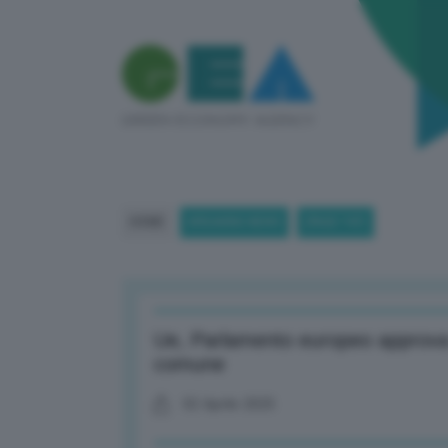
HOME
BREAKING NEWS
(PAGE 747)
Ue, Parlamento europeo approva 
comune
02 Aprile 2025