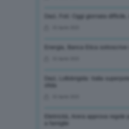
Dazi, Foti: Oggi giornata difficile
02 Aprile 2025
Energia, Banca Etica sottoscrive
02 Aprile 2025
Dazi, Lollobrigida: Italia superp
sfida
02 Aprile 2025
Elettricità, Arera approva regole 
a famiglie