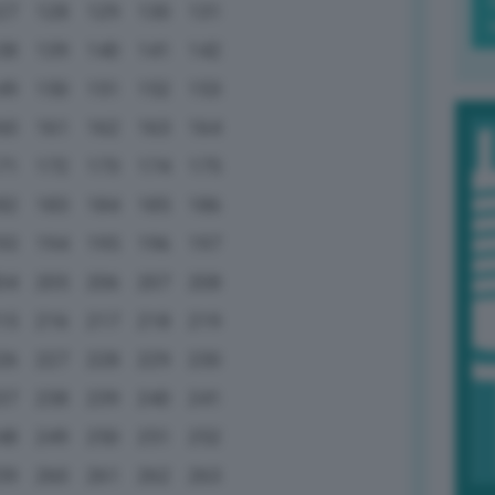
27
128
129
130
131
38
139
140
141
142
49
150
151
152
153
60
161
162
163
164
71
172
173
174
175
82
183
184
185
186
93
194
195
196
197
04
205
206
207
208
15
216
217
218
219
26
227
228
229
230
37
238
239
240
241
48
249
250
251
252
59
260
261
262
263