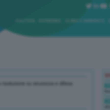
POLITICA
ECONOMIA
CLIMA E AMBIENTE
B
risoluzione su sicurezza e difesa
19
Rus
19
all