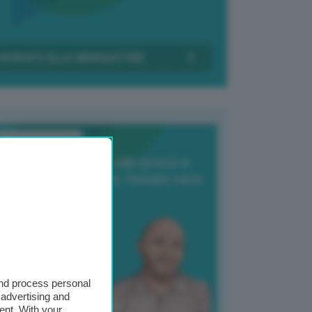
Transizione Italia
orte produzione, crollo prezzi e
oncorrenza asiatica: l’estate nera
elle patate
6 Agosto 2025
 Giuliano Zulin
and process personal
 advertising and
ent. With your