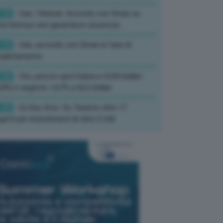
:39
- Iran, Teheran: Accordo con Oman su
ta Hormuz non garantisce sicurezza
:33
- Iran, accordo con Oman in fase di
mpletamento
:36
- Oro, prezzo spot balza a 4.234 dollari
,8%) e argento +4,7% a 62,3 dollari
:45
- Ex Ilva, Urso: Su Taranto oltre 17
getti per investimenti di oltre 2 mld