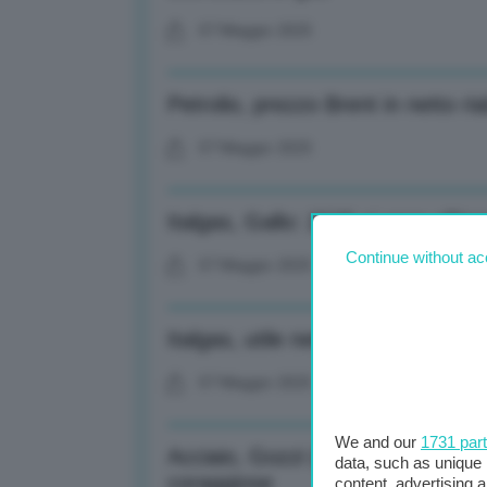
07 Maggio 2025
Petrolio, prezzo Brent in netto ria
07 Maggio 2025
Italgas, Gallo: 2025 si apre all’in
Continue without ac
07 Maggio 2025
Italgas, utile netto +43,5% nel p
07 Maggio 2025
We and our
1731 par
Acciaio, Gozzi (Federacciai): Ste
data, such as unique 
coraggiose
content, advertising