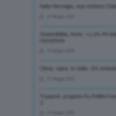
Italia-Norvegia, vice ministro Ciri
07 Maggio 2025
Sostenibilità, Asvis: +1,1% Pil I
transizione
07 Maggio 2025
Clima, Ispra: In Italia -3% emissi
07 Maggio 2025
Trasporti, progetto Fs-PoliMi-Fo
2-
07 Maggio 2025