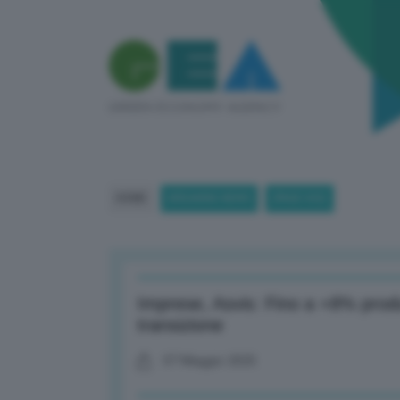
HOME
BREAKING NEWS
(PAGE 692)
Imprese, Asvis: Fino a +8% produ
transizione
07 Maggio 2025