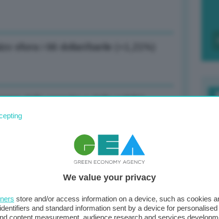
lzo sfiora i 66 dollari/barile (+1,21%)
segna della crescita e della solidità
F
cepting
c
d
rimo trimestre a 168,7 mln: ricavi +6,5%
0
We value your privacy
di
tners
store and/or access information on a device, such as cookies 
el action plan carente, servono scelte
identifiers and standard information sent by a device for personalised
 and content measurement, audience research and services developm