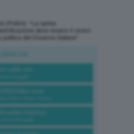
a (Polimi): “La spinta
elettrificazione deve essere il centro
a politica del Governo italiano”
UBRICHE
Un caffè con...
Carlo Fumagalli
GREENdez-vous
Elena Fois e Chiara Troiano
Bruxelles Express
Lorenzo Robustelli