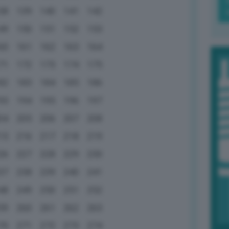
38
139
140
141
142
49
150
151
152
153
60
161
162
163
164
71
172
173
174
175
82
183
184
185
186
93
194
195
196
197
04
205
206
207
208
15
216
217
218
219
26
227
228
229
230
37
238
239
240
241
48
249
250
251
252
59
260
261
262
263
70
271
272
273
274