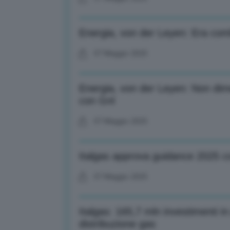
Energia, von der Leyen: Era combus
07 Maggio 2025
Energia, von der Leyen: Non di
con Gnl
07 Maggio 2025
Italgas approva guidance 2025 co
07 Maggio 2025
Italgas: 165,7 mln investimenti in
distribuzione gas