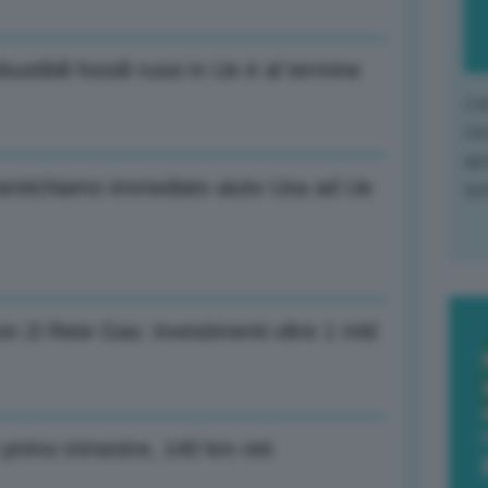
tibili fossili russi in Ue è al termine
L'o
L'e
apr
mentichiamo immediato aiuto Usa ad Ue
que
n 2i Rete Gas: investimenti oltre 1 mld
 primo trimestre, 140 km reti