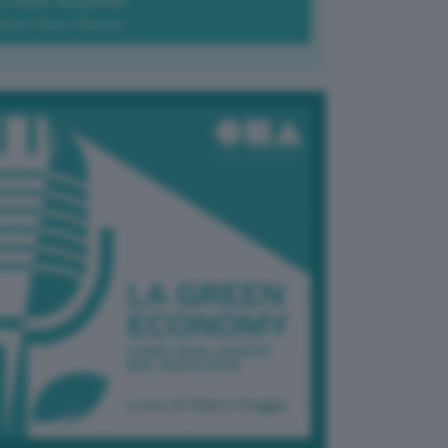
Green-à-porter
Maria Elena Ribezzo