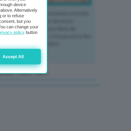
through device
above. Alternatively
 mercato del tubero più consumato al mondo
 or to refuse
 vivendo un crollo storico dei prezzi,
consent, but you
. You can change your
tendo a dura prova l'intera filiera, dai
privacy policy
button
tivatori ai trasformatori. In Europa prezzi fino
70% in meno rispetto al 2024
Accept All
anale Video GEA