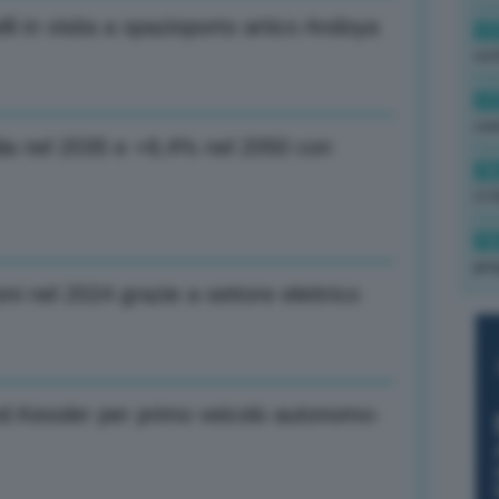
elli in visita a spazioporto artico Andoya
17
rot
17
co
talia nel 2035 e +8,4% nel 2050 con
16
(+3
15
pro
oni nel 2024 grazie a settore elettrico
nd.Kessler per primo veicolo autonomo-