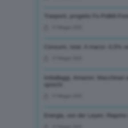
Trasporti, progetto Fs-PoliMi-Fo
07 Maggio 2025
Consumi, Istat: A marzo -0,5% ve
07 Maggio 2025
Imballaggi, Amazon: Macchinari a
sprechi
07 Maggio 2025
Energia, von der Leyen: Riaprire 
07 Maggio 2025