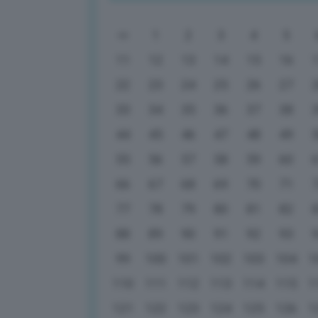
1
2
3
4
5
11
12
13
14
15
16
22
23
24
25
26
27
33
34
35
36
37
38
44
45
46
47
48
49
55
56
57
58
59
60
66
67
68
69
70
71
77
78
79
80
81
82
88
89
90
91
92
93
99
100
101
102
103
104
1
110
111
112
113
114
115
1
121
122
123
124
125
126
1