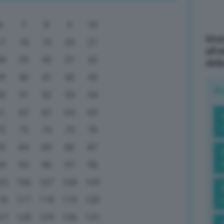
6
7
8
9
10
Mott
17
18
19
20
21
all’
28
29
30
31
32
dell
39
40
41
42
43
R
50
51
52
53
54
61
62
63
64
65
72
73
74
75
76
83
84
85
86
87
94
95
96
97
98
05
106
107
108
109
16
117
118
119
120
27
128
129
130
131