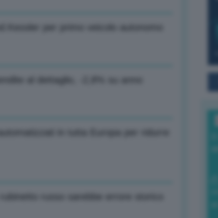
nd.Kessler per primo veicolo autonomo
ndite al dettaglio, -2,8% su anno
utomatizzati in tutta Europa per ridurre
I
a
0
rubinetto russo sarebbe errore storico
di