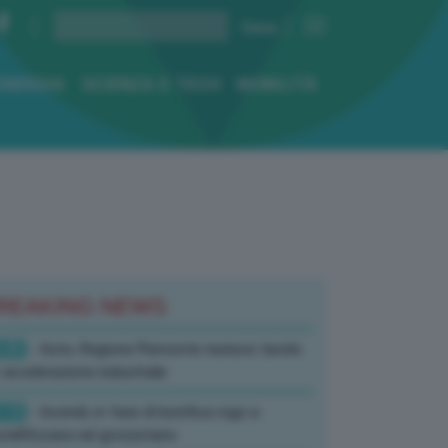
ENERGIA
SCIENZA E TECH
MOBILITÀ
REAKING NEWS
:45
- Auto, Regione Piemonte riunisce tavolo
 accelerazione industriale
:19
- Incendi, in fase di bonifica rogo a
tell’Azzara nel grossetano