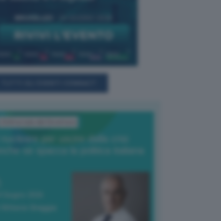
TUTTI GLI EVENTI CONNACT
L'Editoriale del Direttore
l nucleare per uscire dalla crisi
nche se spacca la politica italiana
4 Giugno 2026
 Vittorio Oreggia