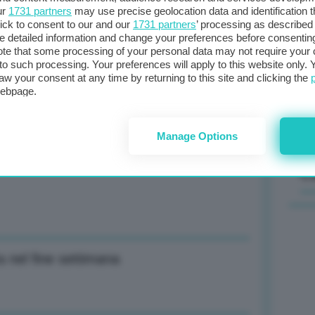
ur
1731 partners
may use precise geolocation data and identification 
ick to consent to our and our
1731 partners
’ processing as described 
Il
detailed information and change your preferences before consenting
sta
te that some processing of your personal data may not require your 
t to such processing. Your preferences will apply to this website only
met
ia accordi bilaterali, vorrei più
aw your consent at any time by returning to this site and clicking the
col
webpage.
al 
Manage Options
ecenni non c’era un reset della politica
C
a nel fine settimana