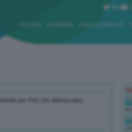
POLITICA
ECONOMIA
CLIMA E AMBIENTE
B
ttività per Pmi che abbracciano
19
per
19
Cas