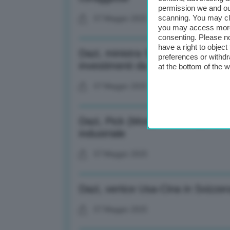
permission we and o
scanning. You may cl
07 Maggio 2025
you may access more 
consenting. Please no
have a right to objec
Dazi, ministra Sitharaman: Con Ind
preferences or withdr
investimenti da Italia
at the bottom of the 
07 Maggio 2025
Dazi, Pick (Morgan Stanley): Da d
industriale
07 Maggio 2025
Dazi, vertice Usa-Cina in Svizzer
07 Maggio 2025