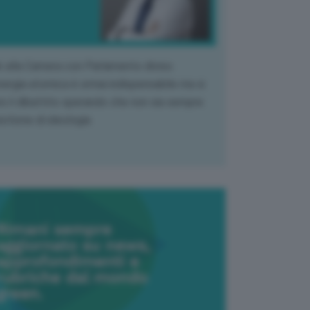
k alla Camera con Parlamento diviso.
nergia atomica è ormai indispensabile ma si
e il dibattito sperando che non sia sempre
stione di ideologia