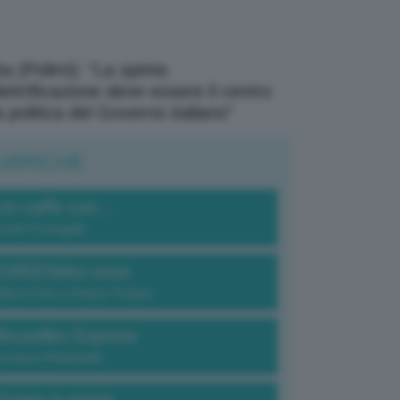
a (Polimi): “La spinta
elettrificazione deve essere il centro
a politica del Governo italiano”
UBRICHE
Un caffè con...
Carlo Fumagalli
GREENdez-vous
Elena Fois e Chiara Troiano
Bruxelles Express
Lorenzo Robustelli