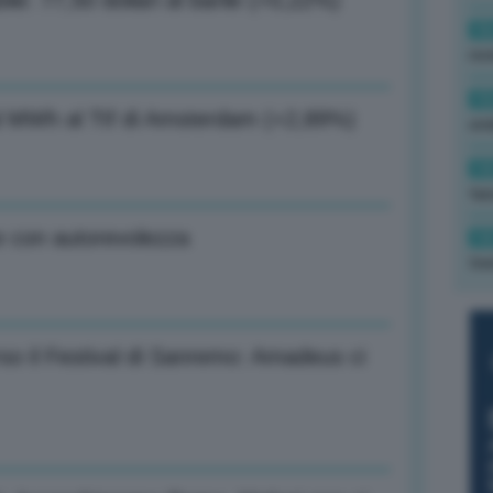
bile: 77,50 dollari al barile (+0,22%)
16
rev
15
 al MWh al Ttf di Amsterdam (+2,89%)
ond
14
tas
ire con autorevolezza
14
tre
erso il Festival di Sanremo: Amadeus ci