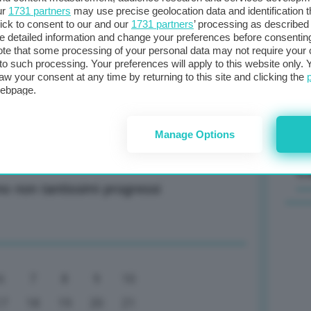
ur
1731 partners
may use precise geolocation data and identification 
ick to consent to our and our
1731 partners
’ processing as described 
Il
lari al barile: 79,18 (+0,61%)
detailed information and change your preferences before consenting
sta
te that some processing of your personal data may not require your 
t to such processing. Your preferences will apply to this website only
met
aw your consent at any time by returning to this site and clicking the
col
webpage.
al 
 Amsterdam: 28,60 euro al MWh (-1,35%)
Manage Options
C
o non tantissimi progressi
6
7
8
9
10
17
18
19
20
21