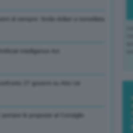
imi di sempre: 5mila dollari a tonnellata
L'o
L'e
apr
tificial Intelligence Act
que
confronto 27 governi su Atto Ue
 portare le proposte al Consiglio