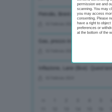
permission we and o
scanning. You may cl
Petrolio, Brent sotto quota 80 dol
you may access more 
consenting. Please no
have a right to objec
02 Febbraio 2024
preferences or withdr
at the bottom of the 
Gas, prezzo in caduta al Ttf di
02 Febbraio 2024
Inflazione, Lane (Bce): Quest’ann
02 Febbraio 2024
1
2
3
4
5
11
12
13
14
15
16