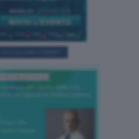
TUTTI GLI EVENTI CONNACT
L'Editoriale del Direttore
l nucleare per uscire dalla crisi
nche se spacca la politica italiana
4 Giugno 2026
 Vittorio Oreggia