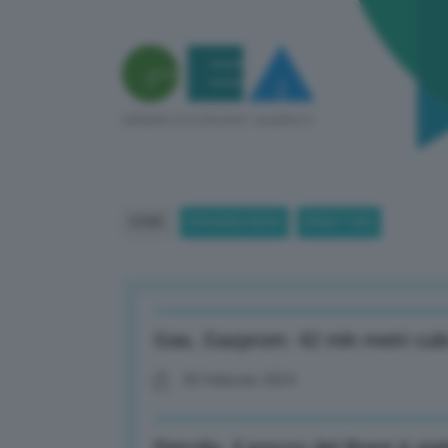
HOME
BREAKING NEWS
(PAGE 1180)
Gas, Gazprom: 42 mln metri cubi f
05 Febbraio 2024