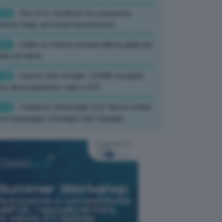
:52
- Pnrr, Foti: Via libera Ue a proposta
isione Italia, rafforzati investimenti
:01
- Caldo, in Veneto domani allerta gialla per
ate di calore
:33
- Lavoro, Usa: A luglio -23.000 occupati,
so disoccupazione cala a 4,1%
:19
- Trasporti, Strisciuglio (Fs): Nuovo ordine
ni è passaggio strategico per il gruppo