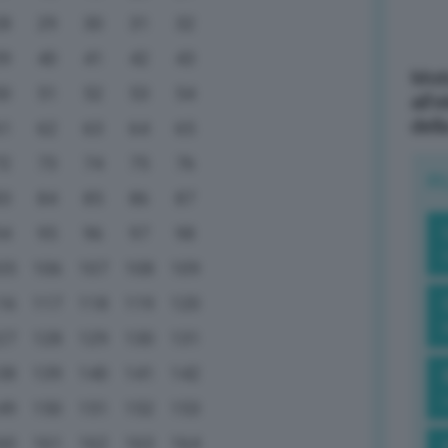
28
29
30
31
32
39
40
41
42
43
Mott
50
51
52
53
54
all’
dell
61
62
63
64
65
72
73
74
75
76
R
83
84
85
86
87
94
95
96
97
98
05
106
107
108
109
16
117
118
119
120
27
128
129
130
131
38
139
140
141
142
49
150
151
152
153
60
161
162
163
164