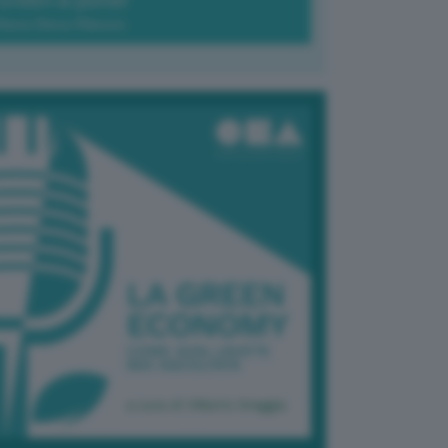
Green-à-porter
Maria Elena Ribezzo