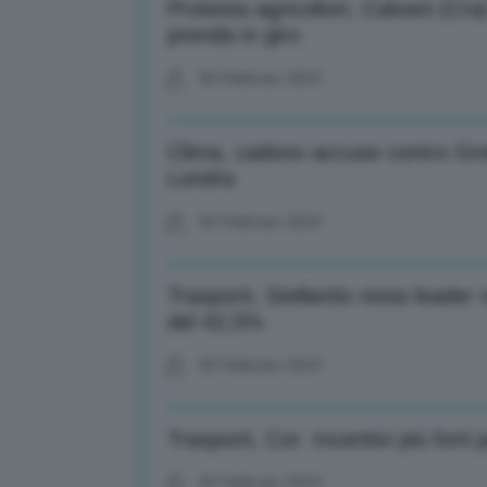
Protesta agricoltori, Calvani (C
prenda in giro
05 Febbraio 2024
Clima, cadono accuse contro Gr
Londra
02 Febbraio 2024
Trasporti, Stellantis resta leader
del 42,5%
02 Febbraio 2024
Trasporti, Cor: Incentivi più fort
02 Febbraio 2024