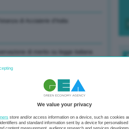
istanza di Acciaierie d’Italia
ervazione di merito su legge italiana
F
cepting
c
d
ori per pista bob a Cortina
0
We value your privacy
di
duzione francese su base mensile
tners
store and/or access information on a device, such as cookies 
identifiers and standard information sent by a device for personalised
 and content measurement, audience research and services developm