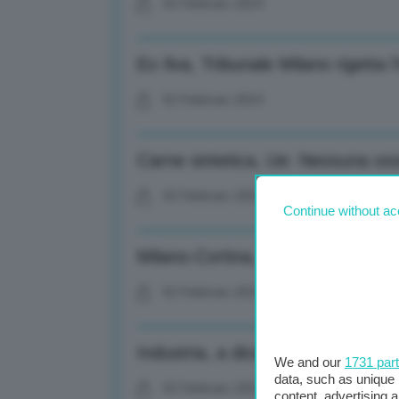
02 Febbraio 2024
Ex Ilva, Tribunale Milano rigetta l’
02 Febbraio 2024
Carne sintetica, Ue: Nessuna oss
02 Febbraio 2024
Continue without ac
Milano-Cortina, ok ufficiale a lav
02 Febbraio 2024
Industria, a dicembre +1,1% pro
We and our
1731 par
data, such as unique 
02 Febbraio 2024
content, advertising