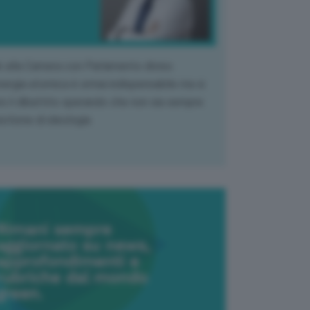
k alla Camera con Parlamento diviso.
nergia atomica è ormai indispensabile ma si
e il dibattito sperando che non sia sempre
stione di ideologia