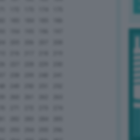
71
172
173
174
175
82
183
184
185
186
93
194
195
196
197
04
205
206
207
208
15
216
217
218
219
26
227
228
229
230
37
238
239
240
241
48
249
250
251
252
59
260
261
262
263
70
271
272
273
274
81
282
283
284
285
92
293
294
295
296