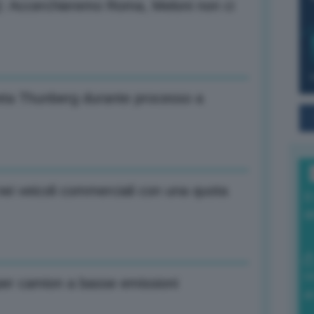
ra): Accerchieremo Roma, Meloni non ci
eta Thunberg durante processo a
 nei veicoli commerciali con una quota
I
a
0
i per camion a basse emissioni
di