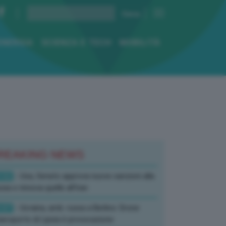
ENERGIA
SCIENZA E TECH
MOBILITÀ
REAKING NEWS
:52
- Usa, Senato approva nuove sanzioni alla
sia e rinnova quelle all’Iran
:07
- Ucraina, amb. russa a Berlino: Drone
’aeroporto di Lipsia è provocazione