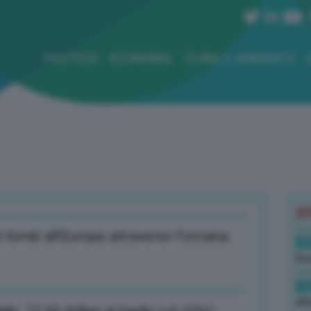
POLITICA
ECONOMIA
CLIMA E AMBIENTE
B
orniti all’Europa attraverso l’Ucraina
19
Rus
19
all