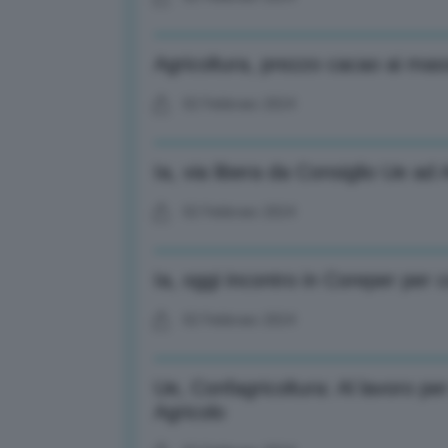
Agricoltura, prezzo cacao ai mass
02 Febbraio 2024
Ia, via libera da Consiglio Ue ad Ar
02 Febbraio 2024
Ia, oggi incontro in Coreper per 
02 Febbraio 2024
Ue, Confagricoltura: Al lavoro per
Agricolo