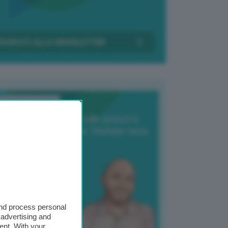
Transizione Italia
orte produzione, crollo prezzi e
oncorrenza asiatica: l’estate nera
elle patate
6 Agosto 2025
 Giuliano Zulin
and process personal
 advertising and
ent. With your