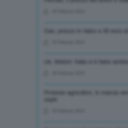
Petrolio, il prezzo del Brent è sta
05 Febbraio 2024
Gas, prezzo in rialzo a 30 euro
05 Febbraio 2024
Ue, Meloni: Italia si è fatta sent
05 Febbraio 2024
Proteste agricoltori, in marcia v
ospiti
05 Febbraio 2024