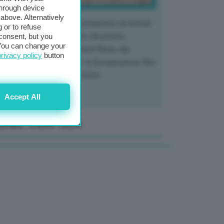
through device
above. Alternatively
 mercato del tubero più consumato al mondo
 or to refuse
 vivendo un crollo storico dei prezzi,
consent, but you
. You can change your
tendo a dura prova l'intera filiera, dai
privacy policy
button
tivatori ai trasformatori. In Europa prezzi fino
70% in meno rispetto al 2024
Accept All
anale Video GEA