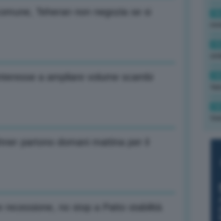
 comune, Teheran non negozia se si
16
rev
15
ond
14
nteresse a ampliare volume scambi
tas
14
tre
hner partono domani mattina per il
recessione, no stop a Patto stabilità