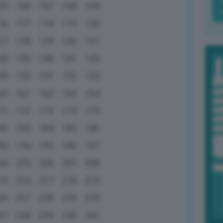
05
106
107
108
109
16
117
118
119
120
27
128
129
130
131
38
139
140
141
142
49
150
151
152
153
60
161
162
163
164
71
172
173
174
175
82
183
184
185
186
93
194
195
196
197
04
205
206
207
208
15
216
217
218
219
26
227
228
229
230
37
238
239
240
241