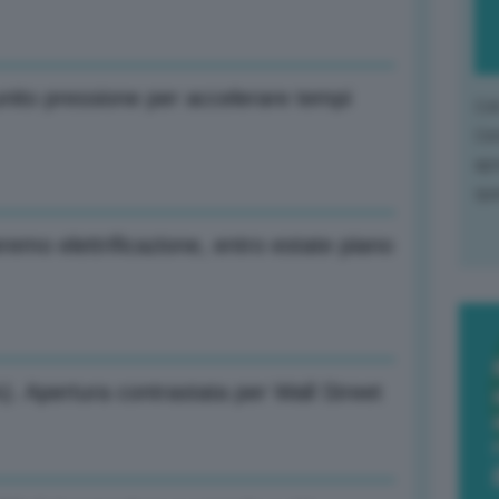
nito pressione per accelerare tempi
L'o
L'e
apr
que
emo elettrificazione, entro estate piano
). Apertura contrastata per Wall Street