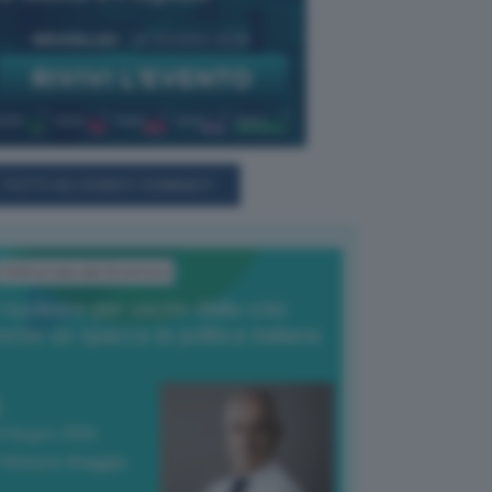
TUTTI GLI EVENTI CONNACT
L'Editoriale del Direttore
l nucleare per uscire dalla crisi
nche se spacca la politica italiana
4 Giugno 2026
 Vittorio Oreggia