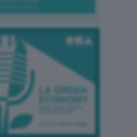
Green-à-porter
Maria Elena Ribezzo