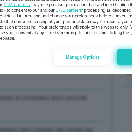
ur
1731 partners
may use precise geolocation data and identification 
ick to consent to our and our
1731 partners
’ processing as described 
Il
detailed information and change your preferences before consenting
sta
te that some processing of your personal data may not require your 
e Usa pronte a colpire di nuovo
t to such processing. Your preferences will apply to this website only
met
aw your consent at any time by returning to this site and clicking the
col
webpage.
al 
Manage Options
eressi su Hormuz, parli meno e agisca di
C
tunità di concludere buon accordo
abbiamo tutto il tempo del mondo per