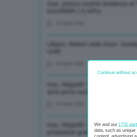
Gas, prezzo inverte tendenza al
euro/MWh (-0,44%)
24 Aprile 2026
Libano, Meloni vede Aoun: Sosteg
Unifil
24 Aprile 2026
Continue without ac
Iran, Hegseth: Blocco porti dure
avrà arma nucleare
24 Aprile 2026
Iran, Hegseth: Per Europa e Asia 
We and our
1731 par
data, such as unique 
protezione gratis
content, advertising