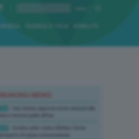
ENERGIA
SCIENZA E TECH
MOBILITÀ
REAKING NEWS
:52
- Usa, Senato approva nuove sanzioni alla
sia e rinnova quelle all’Iran
:07
- Ucraina, amb. russa a Berlino: Drone
’aeroporto di Lipsia è provocazione