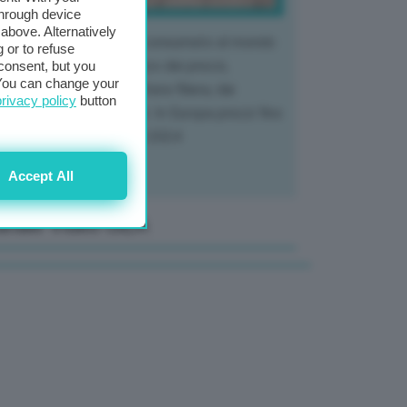
through device
above. Alternatively
 mercato del tubero più consumato al mondo
 or to refuse
 vivendo un crollo storico dei prezzi,
consent, but you
. You can change your
tendo a dura prova l'intera filiera, dai
privacy policy
button
tivatori ai trasformatori. In Europa prezzi fino
70% in meno rispetto al 2024
Accept All
anale Video GEA