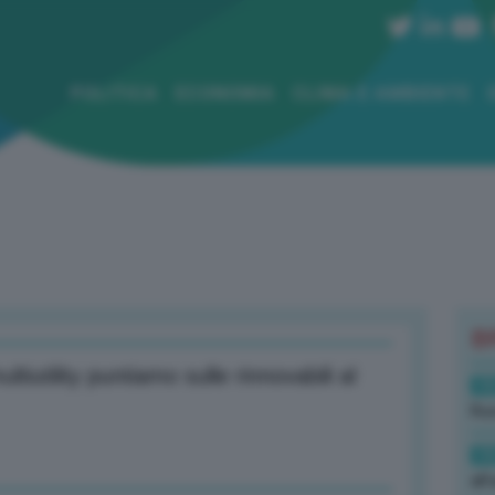
POLITICA
ECONOMIA
CLIMA E AMBIENTE
B
iutility puntiamo sulle rinnovabili al
19
Rus
19
all