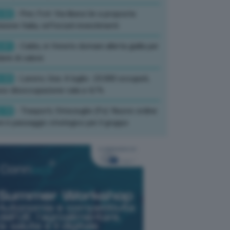
:52
- Pnrr, Foti: Via libera Ue a proposta
isione Italia, rafforzati investimenti
:01
- Caldo, in Veneto domani allerta gialla per
ate di calore
:33
- Lavoro, Usa: A luglio -23.000 occupati,
so disoccupazione cala a 4,1%
:19
- Trasporti, Strisciuglio (Fs): Nuovo ordine
ni è passaggio strategico per il gruppo