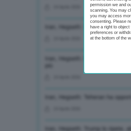
permission we and o
24 Aprile 2026
scanning. You may cl
you may access more 
consenting. Please no
Iran, Hegseth: Senza intesa forz
have a right to objec
preferences or withdr
at the bottom of the 
24 Aprile 2026
Iran, Hegseth: Europa ha più int
più
24 Aprile 2026
Iran, Hegseth: Teheran ha oppor
24 Aprile 2026
Iran, Hegseth: Trump lo ripete, 