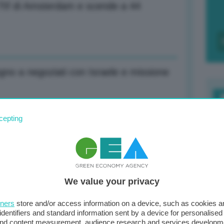
 Ttf di Amsterdam e scende a 44
no a negoziati con Israele e missione
F
cepting
c
rà per tempo necessario, Teheran non
d
0
We value your privacy
di
è finito tempo di approfittare di
tners
store and/or access information on a device, such as cookies 
identifiers and standard information sent by a device for personalised
 and content measurement, audience research and services developm