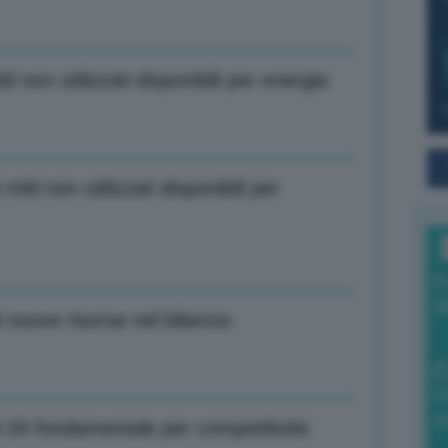
non utilizzati disponibili per energia
ld non utilizzati disponibili per
I
a
 nuove risorse nel bilancio
0
di
-34 fondamentale per competitività