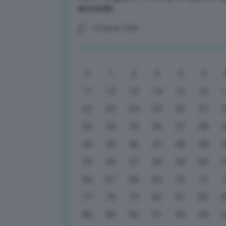
accordo
24 Aprile 2026
1
2
3
4
5
11
12
13
14
15
16
22
23
24
25
26
27
33
34
35
36
37
38
44
45
46
47
48
49
55
56
57
58
59
60
66
67
68
69
70
71
77
78
79
80
81
82
88
89
90
91
92
93