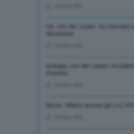
24 Aprile 2026
Ue, von der Leyen: Su mercato u
attuazione
24 Aprile 2026
Energia, von der Leyen: Accelerer
d’azione
24 Aprile 2026
Borse, Milano ancora giù (-0,74%
24 Aprile 2026