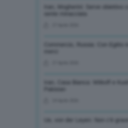
Iran, Mogherini: Serve obiettivo
sente minacciata
27 Aprile 2026
Commercio, Russia: Con Egitto i
merci
27 Aprile 2026
Iran, Casa Bianca: Witkoff e Kus
Pakistan
24 Aprile 2026
Ue, von der Leyen: Non c’è grave 