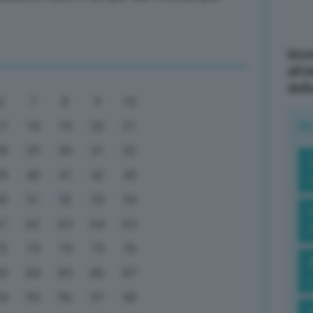
Mott
all’
dell
6
7
8
9
10
R
17
18
19
20
21
28
29
30
31
32
39
40
41
42
43
50
51
52
53
54
61
62
63
64
65
72
73
74
75
76
83
84
85
86
87
94
95
96
97
98