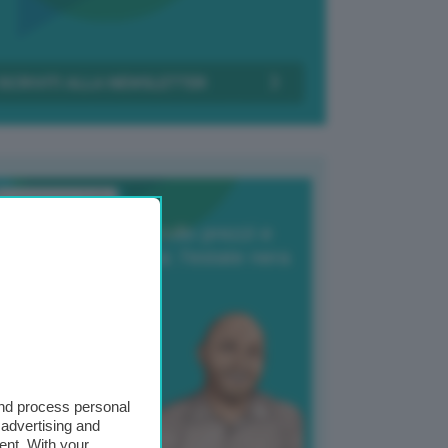
Transizione Italia
orte produzione, crollo prezzi e
oncorrenza asiatica: l’estate nera
elle patate
6 Agosto 2025
 Giuliano Zulin
and process personal
 advertising and
ent. With your