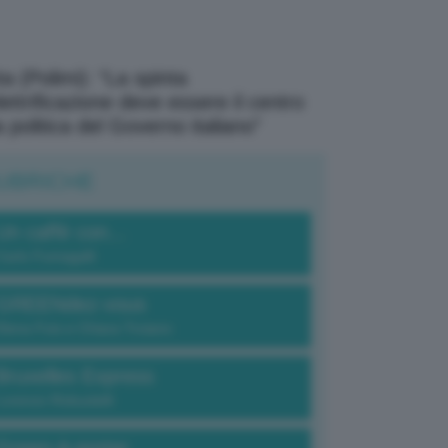
a (Polimi): “La spinta
elettrificazione deve essere il centro
a politica del Governo italiano”
UBRICHE
Un caffè con...
Carlo Fumagalli
GREENdez-vous
Elena Fois e Chiara Troiano
Bruxelles Express
Lorenzo Robustelli