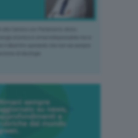
k alla Camera con Parlamento diviso.
nergia atomica è ormai indispensabile ma si
e il dibattito sperando che non sia sempre
stione di ideologia