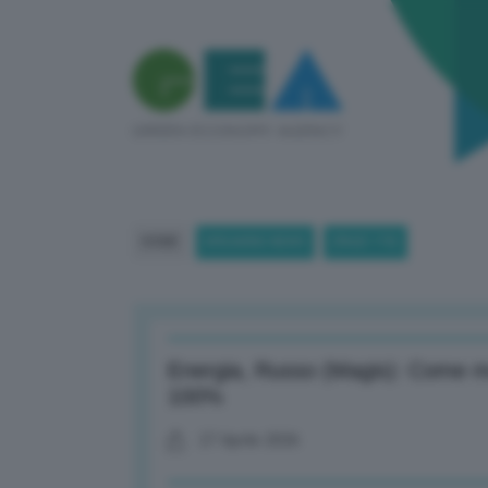
HOME
BREAKING NEWS
(PAGE 170)
Energia, Russo (Magis): Come mult
100%
27 Aprile 2026