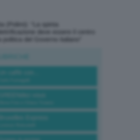
a (Polimi): “La spinta
elettrificazione deve essere il centro
a politica del Governo italiano”
UBRICHE
Un caffè con...
Carlo Fumagalli
GREENdez-vous
Elena Fois e Chiara Troiano
Bruxelles Express
Lorenzo Robustelli