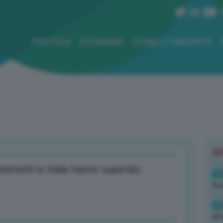
POLITICA
ECONOMIA
CLIMA E AMBIENTE
B
estimenti in Italia hanno superato
19
Rus
19
all