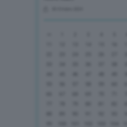
30 Ottobre 2024
1
2
3
4
5
11
12
13
14
15
16
22
23
24
25
26
27
33
34
35
36
37
38
44
45
46
47
48
49
55
56
57
58
59
60
66
67
68
69
70
71
77
78
79
80
81
82
88
89
90
91
92
93
99
100
101
102
103
104
1