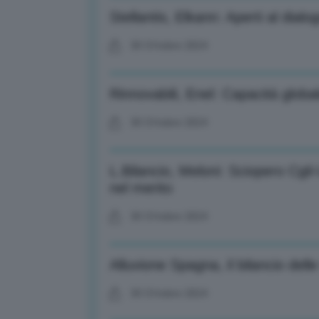
Stellantis, Elkann: Aperti al dialogo
30 Ottobre 2024
Rinnovabili, Enel: Capacità glob
30 Ottobre 2024
L.Bilancio, Meloni: Sciopero Cgil-
nel merito
30 Ottobre 2024
Alluvione Spagna, il bilancio delle
30 Ottobre 2024