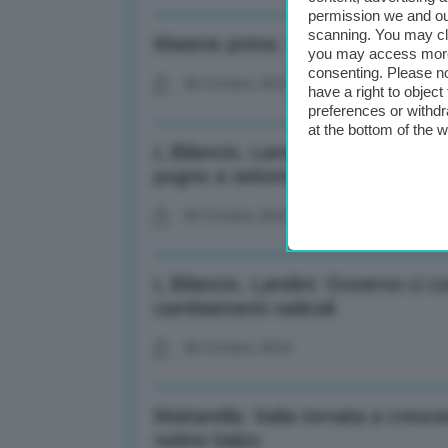
permission we and o
scanning. You may cl
Materie prime, l’oro tocca nuovo r
you may access more 
consenting. Please no
30 Ottobre 2024
have a right to objec
preferences or withdr
at the bottom of the 
L.Bilancio, Landini: Taglio fondo
pugno a settore
30 Ottobre 2024
L.Bilancio, Landini: Governo ci 
cambiamenti radicali
30 Ottobre 2024
Mattarella: Italia tornata a cresc
notino balzo