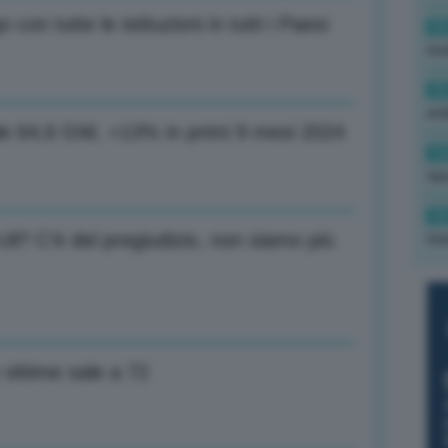
 con tutte le istituzioni in tutti i Paesi
16
rev
15
ond
ale 64,6 GW, +13% in primi 9 mesi 2024
14
tas
14
Uil? C’è del pregiudizio, non siamo più
tre
 vittime sale a 72