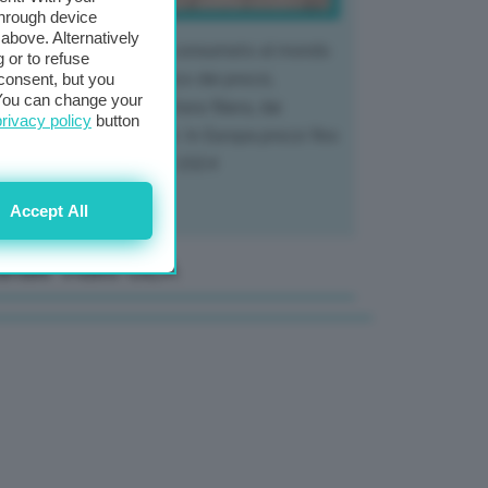
through device
above. Alternatively
 mercato del tubero più consumato al mondo
 or to refuse
 vivendo un crollo storico dei prezzi,
consent, but you
. You can change your
tendo a dura prova l'intera filiera, dai
privacy policy
button
tivatori ai trasformatori. In Europa prezzi fino
70% in meno rispetto al 2024
Accept All
anale Video GEA