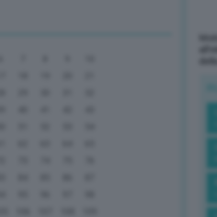
Mott
all’
6
7
8
9
10
dell
17
18
19
20
21
R
28
29
30
31
32
39
40
41
42
43
50
51
52
53
54
61
62
63
64
65
72
73
74
75
76
83
84
85
86
87
94
95
96
97
98
05
106
107
108
109