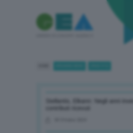
HOME
BREAKING NEWS
(PAGE 913)
Stellantis, Elkann: Negli anni inv
contributi ricevuti
30 Ottobre 2024