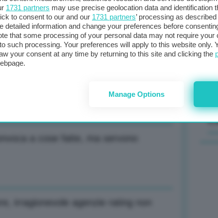
ur
1731 partners
may use precise geolocation data and identification 
ick to consent to our and our
1731 partners
’ processing as described 
ecord storico a 2801 dollari l’oncia
Il
detailed information and change your preferences before consenting
sta
te that some processing of your personal data may not require your 
t to such processing. Your preferences will apply to this website only
met
aw your consent at any time by returning to this site and clicking the
col
webpage.
 auto non è sgarbo a Stellantis, ma
al 
Manage Options
C
convoca a cose fatte, ma servono
ere, irragionevole agenzie rating non