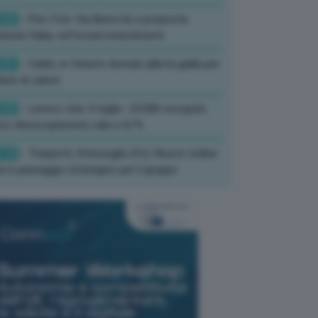
:52
- Pnrr, Foti: Via libera Ue a proposta
isione Italia, rafforzati investimenti
:01
- Caldo, in Veneto domani allerta gialla per
ate di calore
:33
- Lavoro, Usa: A luglio -23.000 occupati,
so disoccupazione cala a 4,1%
:19
- Trasporti, Strisciuglio (Fs): Nuovo ordine
ni è passaggio strategico per il gruppo