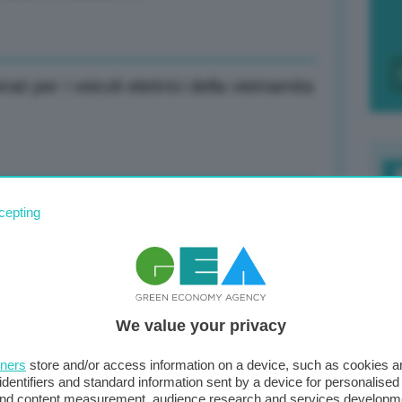
i per i veicoli elettrici della vietnamita
ra pandemia possibilità concreta cui
F
cepting
c
d
0
più, Agnelli non comandano più.
We value your privacy
di
tners
store and/or access information on a device, such as cookies 
identifiers and standard information sent by a device for personalised
 and content measurement, audience research and services developm