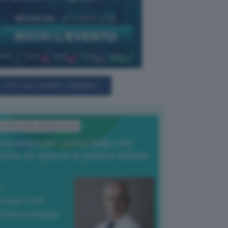
TUTTI GLI EVENTI CONNACT
L'Editoriale del Direttore
l nucleare per uscire dalla crisi
nche se spacca la politica italiana
4 Giugno 2026
 Vittorio Oreggia