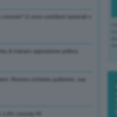
 comune? Ci sono contributi nazionali o
L'o
L'e
apr
que
ta di trainare opposizione politica
kann: Rinnovo richiesta audizione, sua
a 2,8% crescita Pil