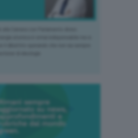
k alla Camera con Parlamento diviso.
nergia atomica è ormai indispensabile ma si
e il dibattito sperando che non sia sempre
stione di ideologia