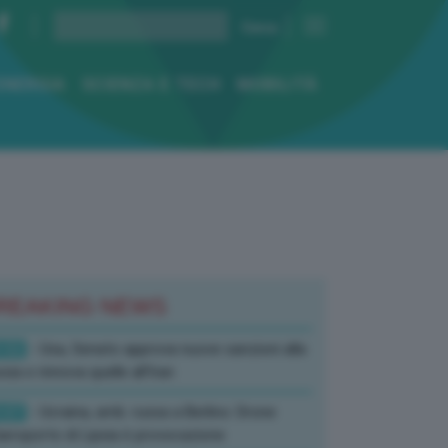
ENERGIA
SCIENZA E TECH
MOBILITÀ
REAKING NEWS
:52
- Usa, Senato approva nuove sanzioni alla
sia e rinnova quelle all’Iran
:07
- Ucraina, amb. russa a Berlino: Drone
’aeroporto di Lipsia è provocazione