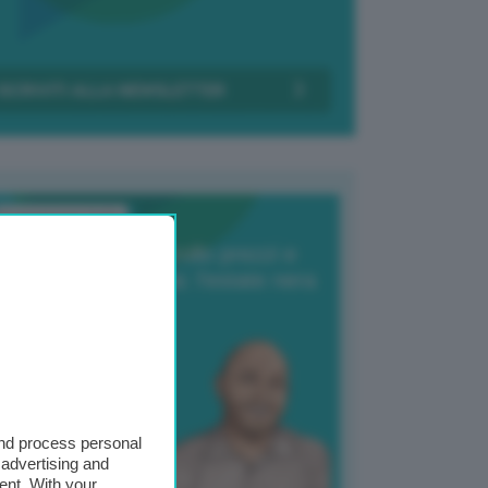
Transizione Italia
orte produzione, crollo prezzi e
oncorrenza asiatica: l’estate nera
elle patate
6 Agosto 2025
 Giuliano Zulin
and process personal
 advertising and
ent. With your