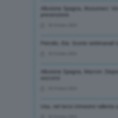
Alluvione Spagna, Musumeci: Vici
prevenzione
30 Ottobre 2024
Petrolio, Eia: Scorte settimanali
30 Ottobre 2024
Alluvione Spagna, Macron: Disponib
soccorsi
30 Ottobre 2024
Usa, nel terzo trimestre rallenta 
30 Ottobre 2024