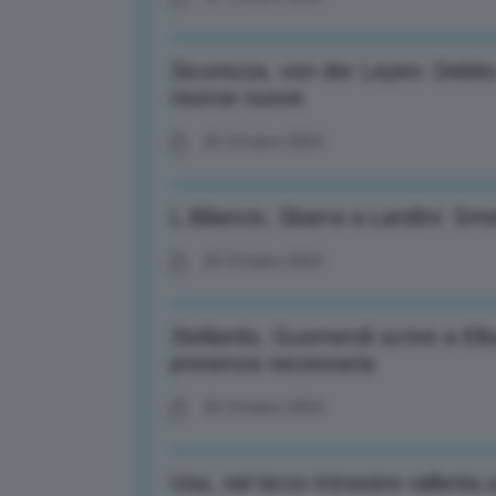
Sicurezza, von der Leyen: Debito
risorse nuove
30 Ottobre 2024
L.Bilancio, Sbarra a Landini: Smet
30 Ottobre 2024
Stellantis, Gusmeroli scrive a El
presenza necessaria
30 Ottobre 2024
Usa, nel terzo trimestre rallenta 