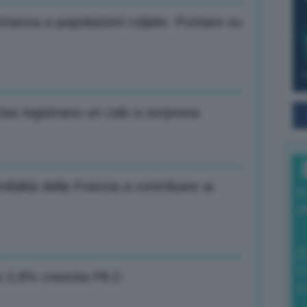
nanza a popolazioni colpite. Puntare su
 Usa registrano un calo a sorpresa
ilità della Francia a contribuire ai
I
a
0
a 2,8% crescita Pil-2-
di