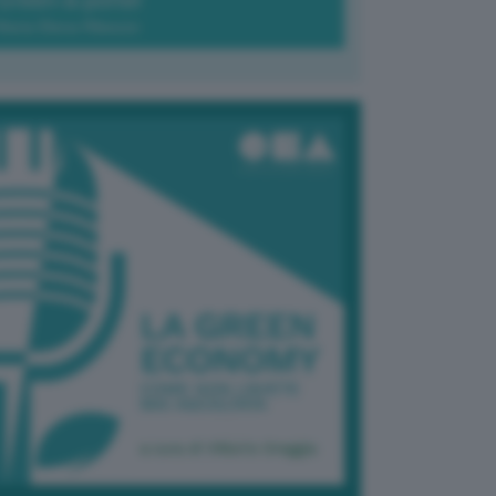
Green-à-porter
Maria Elena Ribezzo