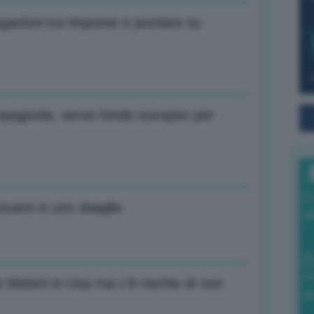
egazioni tra imprese e puntare su
spagnola, serve fondo europeo per
I
ricano è uno sbaglio
a
0
 Meloni in Usa ma c’è rischio di non
di