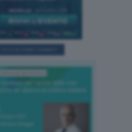
TUTTI GLI EVENTI CONNACT
L'Editoriale del Direttore
l nucleare per uscire dalla crisi
nche se spacca la politica italiana
4 Giugno 2026
 Vittorio Oreggia