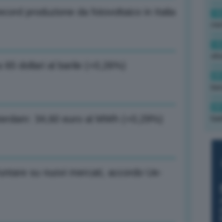
cord produzione da fotovoltaico in Italia
10
met
10
sho
a 65 dollari al barile (+0,26%)
09
ben
09
msterdam: 34,60 euro al MWh (+0,29%)
bar
untare su nuovi mercati, accordo Ue-