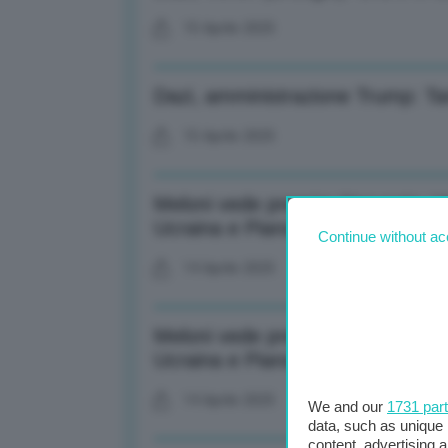
15 Aprile 2025
Dazi, amministrazione Trump: Tar
15 Aprile 2025
Meloni vede premier Norvegia: Ver
Ucraina e Piano Mattei
Continue without ac
14 Aprile 2025
Meloni vede premier Norvegia: Ver
Ucraina e Piano Mattei
14 Aprile 2025
We and our
1731 par
data, such as unique 
content, advertising