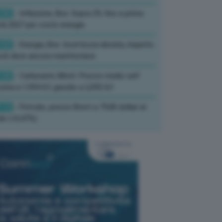
:05
- Inflazione, Bce: Sopra 2% fino a prima
à 2027 per costo energia
:02
- Energia, Bce: Incertezza elevata, impatto
ck deve ancora manifestarsi
:20
- Carburanti, Mimit: Prezzo medio self
zina a 1,994 €/l, gasolio a 2,092 €/l
:13
- Petrolio, prezzo Brent a 79,80 dollari al
ile (+0,47%)