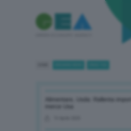
HOME
BREAKING NEWS
(PAGE 720)
Alimentare, Usda: Rallenta impor
merce Usa
15 Aprile 2025