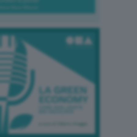
Green-à-porter
Maria Elena Ribezzo