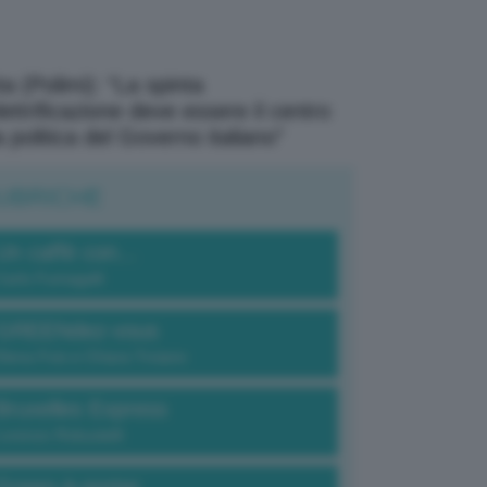
a (Polimi): “La spinta
elettrificazione deve essere il centro
a politica del Governo italiano”
UBRICHE
Un caffè con...
Carlo Fumagalli
GREENdez-vous
Elena Fois e Chiara Troiano
Bruxelles Express
Lorenzo Robustelli