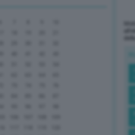
6
7
8
9
10
Mott
all’
17
18
19
20
21
dell
28
29
30
31
32
39
40
41
42
43
R
50
51
52
53
54
61
62
63
64
65
72
73
74
75
76
83
84
85
86
87
94
95
96
97
98
05
106
107
108
109
16
117
118
119
120