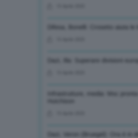
15 Aprile 2025
Difesa, Bonelli: Crosetto aiuta le
15 Aprile 2025
Dazi, Illa: Superare divisioni eur
15 Aprile 2025
Infrastrutture, media: Msc pronta
Hutchison
15 Aprile 2025
Dazi, Veron (Bruegel): Ora è in di