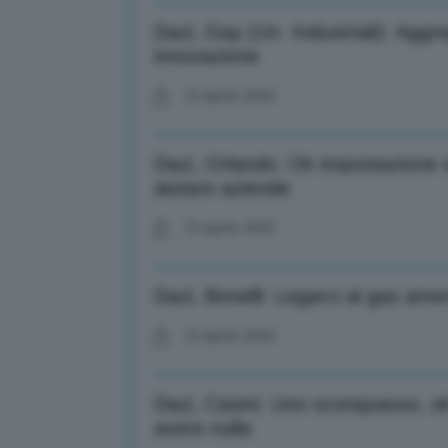
Dazi, Gay (Un. Industriali): Aggr
innovazione
15 Aprile 2025
Dazi, Orlando: Ok impostazione 
aiutare aziende
15 Aprile 2025
Dazi, Bonelli: Legarci al gas ame
15 Aprile 2025
Dazi, Casini: Uno sconquasso, ok
avere nulla