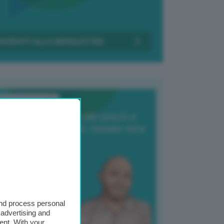
Transizione Italia
orte produzione, crollo prezzi e
oncorrenza asiatica: l’estate nera
elle patate
6 Agosto 2025
 Giuliano Zulin
and process personal
 advertising and
ent. With your