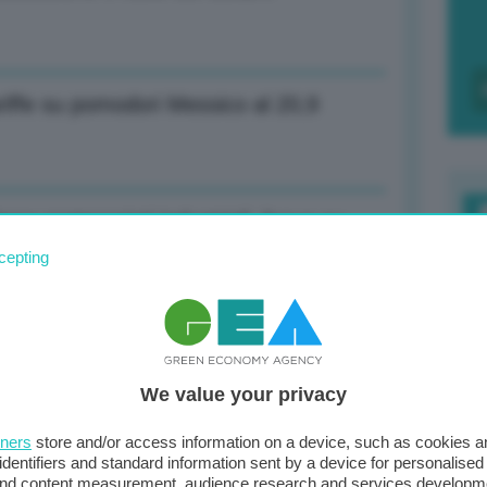
iffe su pomodori Messico al 20,9
so partenariati industriali, focus su
F
cepting
c
d
so partenariati industriali, focus su
0
We value your privacy
di
tners
store and/or access information on a device, such as cookies 
identifiers and standard information sent by a device for personalised
 and content measurement, audience research and services developm