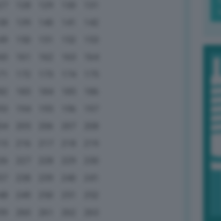
27
128
129
130
131
38
139
140
141
142
49
150
151
152
153
60
161
162
163
164
71
172
173
174
175
82
183
184
185
186
93
194
195
196
197
04
205
206
207
208
15
216
217
218
219
26
227
228
229
230
37
238
239
240
241
48
249
250
251
252
59
260
261
262
263