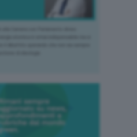
k alla Camera con Parlamento diviso.
nergia atomica è ormai indispensabile ma si
e il dibattito sperando che non sia sempre
stione di ideologia