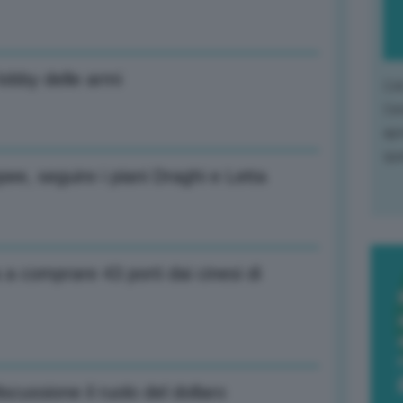
 lobby delle armi
L'o
L'e
apr
que
opee, seguire i piani Draghi e Letta
 a comprare 43 porti dai cinesi di
scussione il ruolo del dollaro