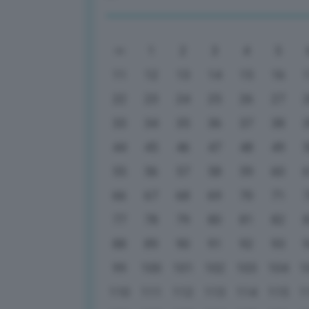
1
2
3
4
5
11
12
13
14
15
16
22
23
24
25
26
27
33
34
35
36
37
38
44
45
46
47
48
49
55
56
57
58
59
60
66
67
68
69
70
71
77
78
79
80
81
82
88
89
90
91
92
93
99
100
101
102
103
104
1
110
111
112
113
114
115
1