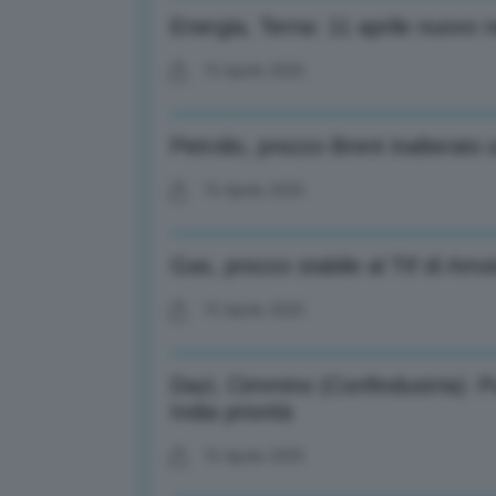
Energia, Terna: 11 aprile nuovo re
15 Aprile 2025
Petrolio, prezzo Brent inalterato 
15 Aprile 2025
Gas, prezzo stabile al Ttf di A
15 Aprile 2025
Dazi, Cimmino (Confindustria): P
India priorità
15 Aprile 2025