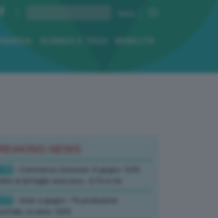
ENERGIA
SCIENZA E TECH
MOBILITÀ
REAKING NEWS
:10
- Commercio, Eurostat: A giugno -0,3%
dite al dettaglio area euro, -0,1% in Ue
:17
- Istat, a giugno -1% produzione
ustriale, su anno -0,6%