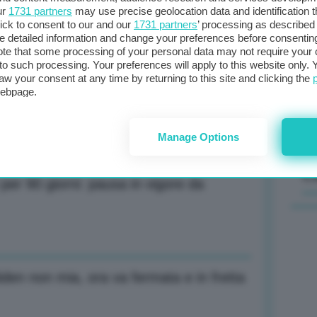
ur
1731 partners
may use precise geolocation data and identification 
a a Cina contro intimidazioni Usa
ick to consent to our and our
1731 partners
’ processing as described 
Il
detailed information and change your preferences before consenting
sta
te that some processing of your personal data may not require your 
t to such processing. Your preferences will apply to this website only
met
aw your consent at any time by returning to this site and clicking the
col
one ai massimi da Covid, paura per
webpage.
al 
Manage Options
C
er 90 giorni: pausa in vigore da
den non mia, ora va fermata e in fretta