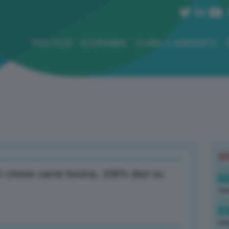
POLITICA
ECONOMIA
CLIMA E AMBIENTE
B
t cinese carne bovina, 106% dazi su
11
ven
10
ind