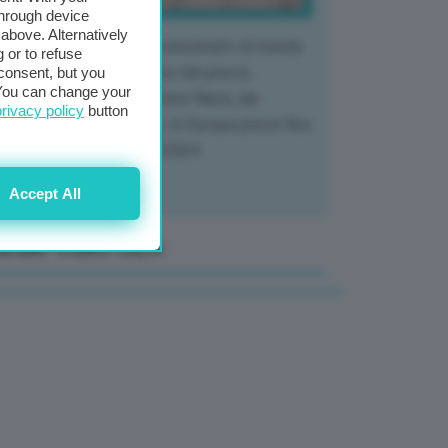
through device
above. Alternatively
 mercato del tubero più consumato al mondo
 or to refuse
 vivendo un crollo storico dei prezzi,
consent, but you
. You can change your
tendo a dura prova l'intera filiera, dai
privacy policy
button
tivatori ai trasformatori. In Europa prezzi fino
70% in meno rispetto al 2024
Accept All
anale Video GEA