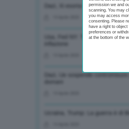
permission we and o
Dazi, Xi esorta Vietnam: Si unisc
scanning. You may cl
you may access more 
14 Aprile 2025
consenting. Please no
have a right to objec
preferences or withdr
Usa, Fed NY: Timori disoccupazi
at the bottom of the 
inflazione
14 Aprile 2025
Dazi, Ue sospende contromisure p
domani
14 Aprile 2025
Ucraina, Trump: La guerra è di Bi
14 Aprile 2025