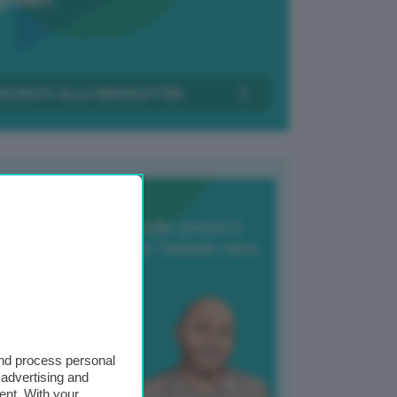
Transizione Italia
orte produzione, crollo prezzi e
oncorrenza asiatica: l’estate nera
elle patate
6 Agosto 2025
 Giuliano Zulin
and process personal
 advertising and
ent. With your