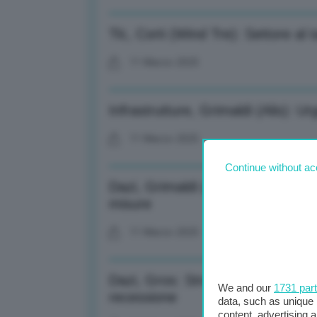
Tlc, Corti (Wind Tre): Settore al
11 Marzo 2025
Infrastrutture, Grimaldi (Alis): Ur
11 Marzo 2025
Continue without ac
Dazi, Grimaldi (Alis): A rischio i
misure
11 Marzo 2025
Dazi, Gros: Strumenti negoziali, 
We and our
1731 par
recessione
data, such as unique 
content, advertising