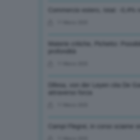
Commercio estero, Istat: -0,4% n
11 Marzo 2025
Materie critiche, Pichetto: Possibi
profondità
11 Marzo 2025
Difesa, von der Leyen cita De G
attraverso forza
11 Marzo 2025
Campi Flegrei, in corso sciame s
11 Marzo 2025