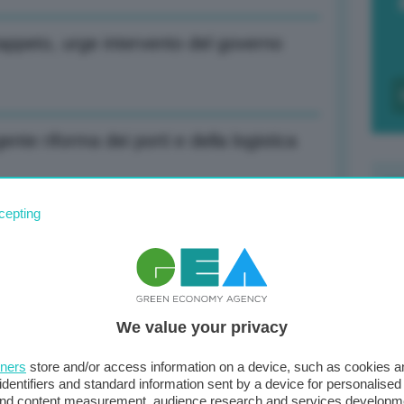
 tappeto, urge intervento del governo
gente riforma dei porti e della logistica
cepting
F
l libero scambio, Trump riveda queste
c
d
We value your privacy
0
se scoppia bolla tecnologica sarà
di
tners
store and/or access information on a device, such as cookies 
identifiers and standard information sent by a device for personalised
 and content measurement, audience research and services developm