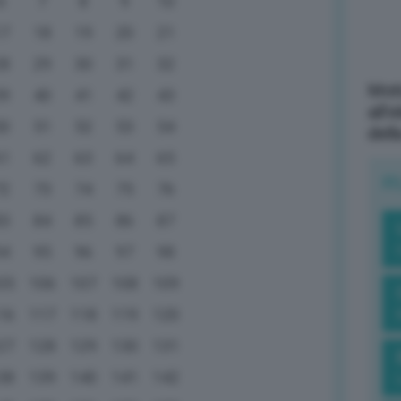
6
7
8
9
10
17
18
19
20
21
28
29
30
31
32
Mott
39
40
41
42
43
all’
50
51
52
53
54
dell
61
62
63
64
65
R
72
73
74
75
76
83
84
85
86
87
94
95
96
97
98
05
106
107
108
109
16
117
118
119
120
27
128
129
130
131
38
139
140
141
142