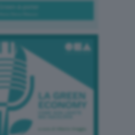
Green-à-porter
Maria Elena Ribezzo