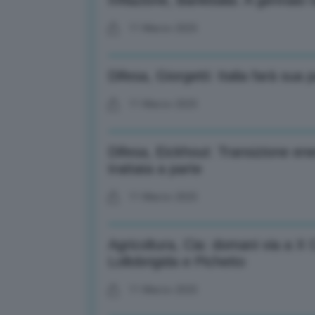
Inflazione, Bankitalia: A gennaio 
11 Marzo 2025
Difesa, Giorgetti: Italia farà sua
11 Marzo 2025
Difesa, Eickhout: Transizione en
trattata a parte
11 Marzo 2025
Agricoltura, Cia: domani via a X
Lollobrigida e Pichetto
11 Marzo 2025