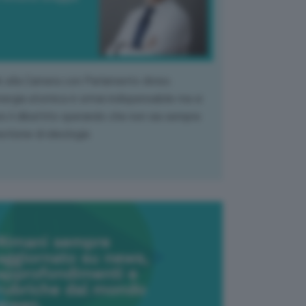
k alla Camera con Parlamento diviso.
nergia atomica è ormai indispensabile ma si
e il dibattito sperando che non sia sempre
stione di ideologia