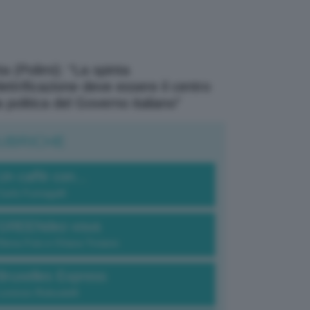
a (Polimi): “La spinta
elettrificazione deve essere il centro
a politica del Governo italiano”
UBRICHE
Un caffè con...
Carlo Fumagalli
GREENdez-vous
Elena Fois e Chiara Troiano
Bruxelles Express
Lorenzo Robustelli