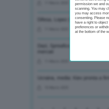
11 Marzo 2025
permission we and o
scanning. You may cl
you may access more 
consenting. Please no
Difesa, Lopez (S&D): Capisco S
have a right to objec
preferences or withdr
11 Marzo 2025
at the bottom of the 
Dazi, Spreafico (Ubs): Parte dell
mercati
11 Marzo 2025
Ucraina, media: Kiev pronta a fi
10 Marzo 2025