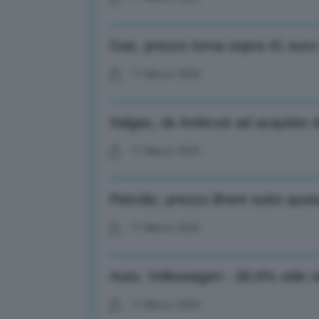
Gas, prezzo torna sopra 41 euro
11 Marzo 2025
Italgas, ok Antitrust ad acquisto 
11 Marzo 2025
Petrolio, prezzo Brent sotto quota
11 Marzo 2025
Auto, Volkswagen: -30,6% utile n
11 Marzo 2025