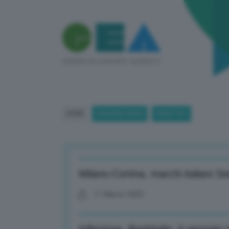
HOME
BREAKING NEWS
(PAGE 781)
Milano-Cortina, marchi italiani St
11 Marzo 2025