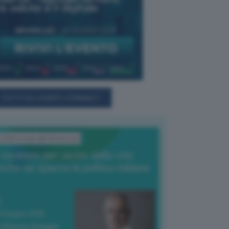
TUTTI GLI EVENTI CONNACT
L'Editoriale del Direttore
l nucleare per uscire dalla crisi
nche se spacca la politica italiana
4 Giugno 2026
 Vittorio Oreggia