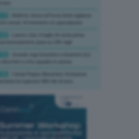
rture
:13
- Bollette, Arera rafforza Unità vigilanza
tro rincari: Al momento no speculazioni
:50
- Lavoro, Usa: A luglio IA resta prima
sa licenziamenti, pesa su 24% tagli
:35
- Incendi, rogo boschivo a Suvereto (Li):
 elicotteri e otto squadre in azione
:26
- Campi Flegrei, Musumeci: Dotazione
anziaria ha superato 800 mln di euro