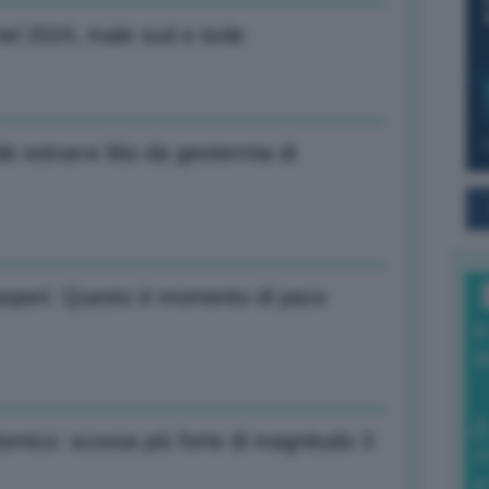
el 2024, male sud e isole
le estrarre litio da geotermia di
asperi: Questo è momento di pace
I
a
ismico: scossa più forte di magnitudo 3
0
di