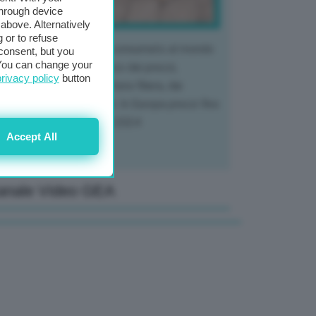
through device
above. Alternatively
 or to refuse
 mercato del tubero più consumato al mondo
consent, but you
. You can change your
 vivendo un crollo storico dei prezzi,
privacy policy
button
tendo a dura prova l'intera filiera, dai
tivatori ai trasformatori. In Europa prezzi fino
70% in meno rispetto al 2024
Accept All
anale Video GEA