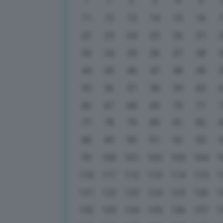
1
2
3
4
5
11
12
13
14
15
16
22
23
24
25
26
27
33
34
35
36
37
38
44
45
46
47
48
49
55
56
57
58
59
60
66
67
68
69
70
71
77
78
79
80
81
82
88
89
90
91
92
93
99
100
101
102
103
104
1
110
111
112
113
114
115
1
121
122
123
124
125
126
1
132
133
134
135
136
137
1