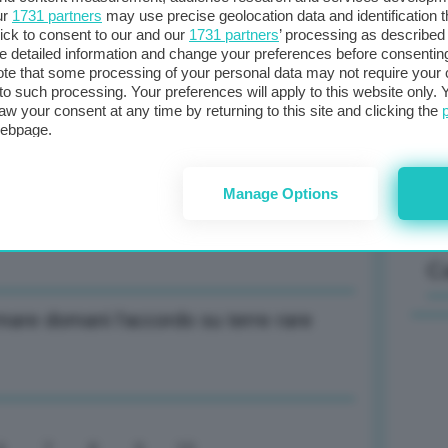
ur
1731 partners
may use precise geolocation data and identification 
ick to consent to our and our
1731 partners
’ processing as described 
detailed information and change your preferences before consenting
Il
te that some processing of your personal data may not require your 
chlein ma piano ReArm è primo passo
t to such processing. Your preferences will apply to this website only
sta
aw your consent at any time by returning to this site and clicking the
met
webpage.
col
al 
’effetto annunci di Trump assorbita dai
Manage Options
C
rmare domani l’accordo su terre rare