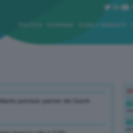
POLITICA
ECONOMIA
CLIMA E AMBIENTE
B
ellantis premium partner dei Giochi
18
sto
16
per