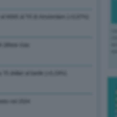
 al MWh al Ttf di Amsterdam (+0,87%)
L'o
L'e
apr
di 2iRete Gas
que
 70 dollari al barile (+0,19%)
etto nel 2024