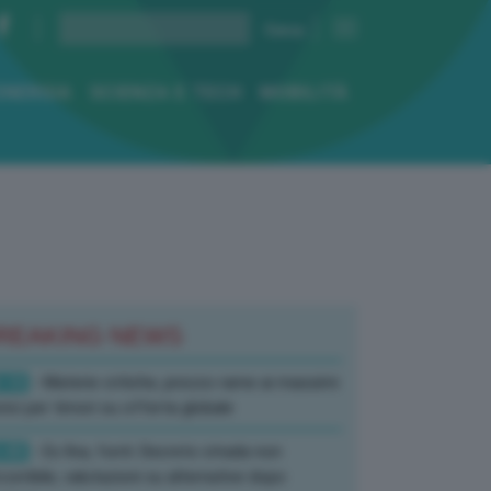
ENERGIA
SCIENZA E TECH
MOBILITÀ
REAKING NEWS
:10
- Materie critiche, prezzo rame ai massimi
rici per timori su offerta globale
:40
- Ex Ilva, fonti: Decreto strada non
corribile, valutazioni su alternative dopo