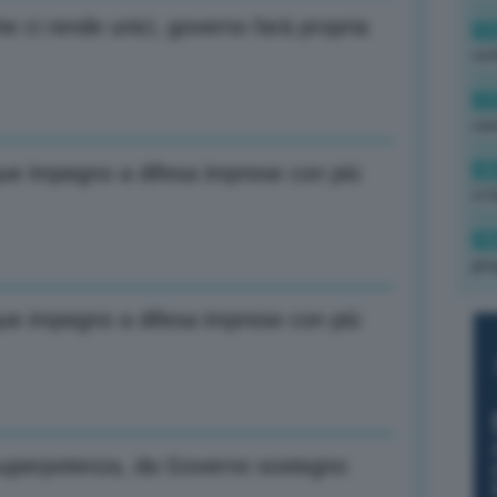
he ci rende unici, governo farà propria
17
rot
17
co
16
gue impegno a difesa imprese con più
(+3
15
pro
gue impegno a difesa imprese con più
è superpotenza, da Governo sostegno