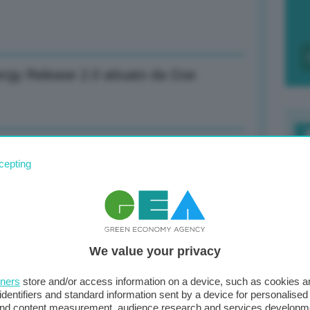
ergy Release 2.0 attuato da Gse
 presidente
F
cepting
c
d
te tiene, Parigi in crescita
0
We value your privacy
di
tners
store and/or access information on a device, such as cookies 
identifiers and standard information sent by a device for personalised
te tiene, Parigi in crescita
 and content measurement, audience research and services developm