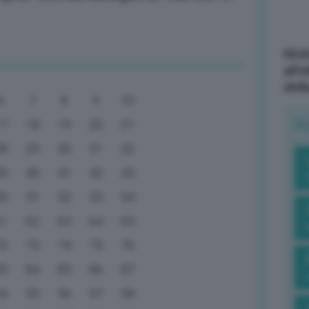
Mott
all’
dell
6
7
8
9
10
R
17
18
19
20
21
28
29
30
31
32
39
40
41
42
43
50
51
52
53
54
61
62
63
64
65
72
73
74
75
76
83
84
85
86
87
94
95
96
97
98