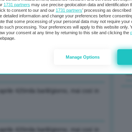
ur
1731 partners
may use precise geolocation data and identification 
ick to consent to our and our
1731 partners
’ processing as described 
Il
detailed information and change your preferences before consenting
sta
te that some processing of your personal data may not require your 
mi boschivi, primi dati 2026 in Italia-2-
t to such processing. Your preferences will apply to this website only
met
aw your consent at any time by returning to this site and clicking the
col
webpage.
al 
Manage Options
mi boschivi, primi dati 2026 in Italia
C
rile 420mila barili/giorno, mai così in
rile 420mila barili/giorno, mai così in