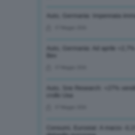
Auto, Germania: Impennata immat
07 Maggio 2026
Auto, Germania: Ad aprile +2,7%
Bev
07 Maggio 2026
Auto, Sne Research: +27% vendit
crollo Usa
07 Maggio 2026
Consumi, Eurostat: A marzo -0,