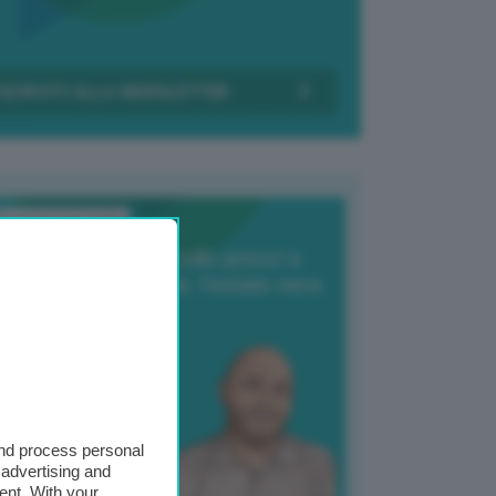
Transizione Italia
orte produzione, crollo prezzi e
oncorrenza asiatica: l’estate nera
elle patate
6 Agosto 2025
 Giuliano Zulin
and process personal
 advertising and
ent. With your