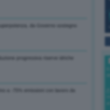
è superpotenza, da Governo sostegno
uzione progressiva riserve idriche
I
a
ino a -75% emissioni con lavoro da
0
di