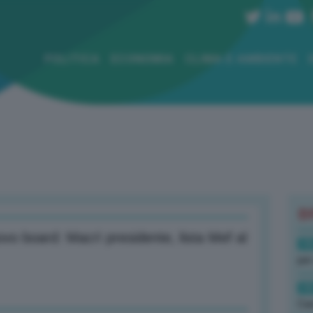
POLITICA
ECONOMIA
CLIMA E AMBIENTE
B
vo board: Macrì presidente, lista Mef al
19
per
19
Cas