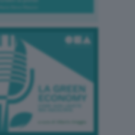
Green-à-porter
Maria Elena Ribezzo