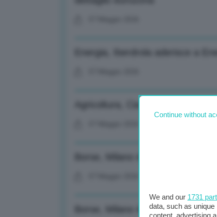
dettaglio eurozona
07 Maggio 2026
Energia, Iberdrola aderisce a En
07 Maggio 2026
Agricoltura, Cia: Fini confermato
Continue without ac
07 Maggio 2026
Borse, Milano è stabile. Francofor
07 Maggio 2026
We and our
1731 par
data, such as unique 
Borse, Milano è stabile. Francofor
content, advertising