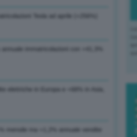
ricolazioni Tesla ad aprile (+256%)
L'o
L'e
apr
 annuale immatricolazioni con +41,3%
que
e elettriche in Europa e +68% in Asia,
1% mensile ma +1,2% annuale vendite