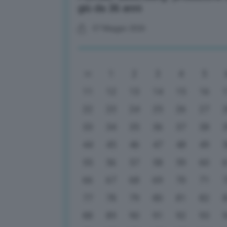
giù da 36 anni
07 Maggio 2026
1
2
3
4
5
11
12
13
14
15
16
22
23
24
25
26
27
33
34
35
36
37
38
44
45
46
47
48
49
55
56
57
58
59
60
66
67
68
69
70
71
77
78
79
80
81
82
88
89
90
91
92
93