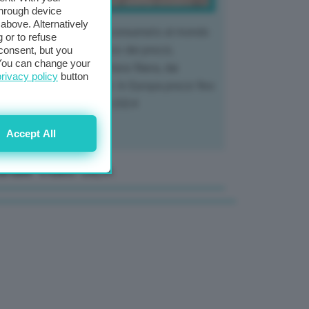
through device
above. Alternatively
 mercato del tubero più consumato al mondo
 or to refuse
 vivendo un crollo storico dei prezzi,
consent, but you
. You can change your
tendo a dura prova l'intera filiera, dai
privacy policy
button
tivatori ai trasformatori. In Europa prezzi fino
70% in meno rispetto al 2024
Accept All
anale Video GEA