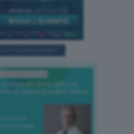
TUTTI GLI EVENTI CONNACT
L'Editoriale del Direttore
l nucleare per uscire dalla crisi
nche se spacca la politica italiana
4 Giugno 2026
 Vittorio Oreggia