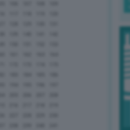
05
106
107
108
109
16
117
118
119
120
27
128
129
130
131
38
139
140
141
142
49
150
151
152
153
60
161
162
163
164
71
172
173
174
175
82
183
184
185
186
93
194
195
196
197
04
205
206
207
208
15
216
217
218
219
26
227
228
229
230
37
238
239
240
241