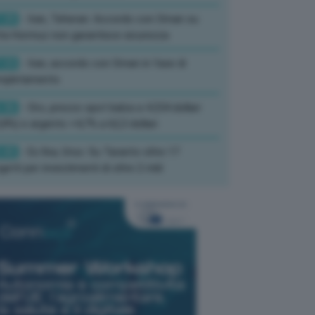
:39
- Iran, Teheran: Accordo con Oman su
ta Hormuz non garantisce sicurezza
:33
- Iran, accordo con Oman in fase di
mpletamento
:36
- Oro, prezzo spot balza a 4.234 dollari
,8%) e argento +4,7% a 62,3 dollari
:45
- Ex Ilva, Urso: Su Taranto oltre 17
getti per investimenti di oltre 2 mld