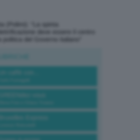
a (Polimi): “La spinta
elettrificazione deve essere il centro
a politica del Governo italiano”
UBRICHE
Un caffè con...
Carlo Fumagalli
GREENdez-vous
Elena Fois e Chiara Troiano
Bruxelles Express
Lorenzo Robustelli