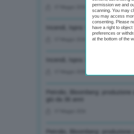
permission we and o
07 Maggio 2026
scanning. You may cl
you may access more 
consenting. Please no
Incendi, Ispra: Impatti su ecosiste
have a right to objec
preferences or withdr
at the bottom of the 
07 Maggio 2026
Incendi, Ispra: Impatti su ecosiste
07 Maggio 2026
Petrolio, Bloomberg: produzione ap
giù da 36 anni
07 Maggio 2026
Petrolio, Bloomberg: produzione ap