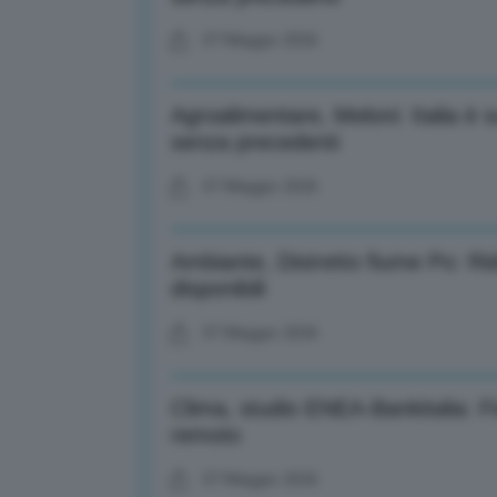
07 Maggio 2026
Agroalimentare, Meloni: Italia 
senza precedenti
07 Maggio 2026
Ambiante, Distretto fiume Po: Rid
disponibili
07 Maggio 2026
Clima, studio ENEA-Bankitalia: F
remoto
07 Maggio 2026