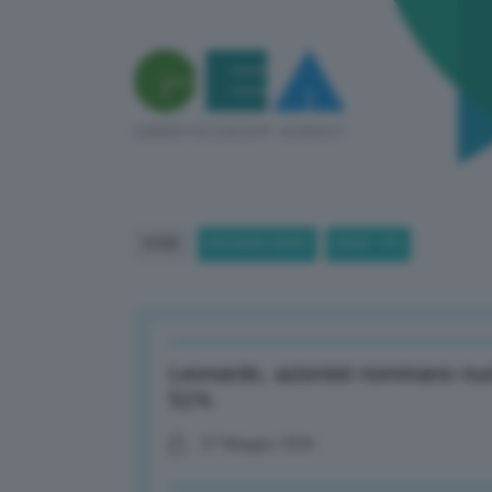
HOME
BREAKING NEWS
(PAGE 147)
Leonardo, azionisti nominano nuo
51%
07 Maggio 2026