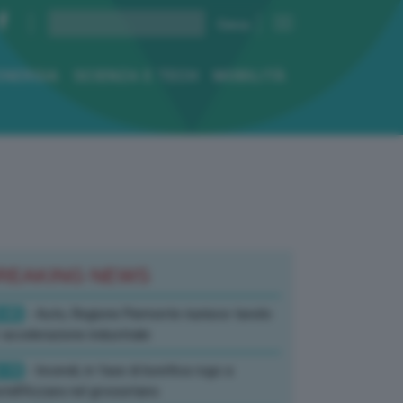
ENERGIA
SCIENZA E TECH
MOBILITÀ
REAKING NEWS
:45
- Auto, Regione Piemonte riunisce tavolo
 accelerazione industriale
:19
- Incendi, in fase di bonifica rogo a
tell’Azzara nel grossetano