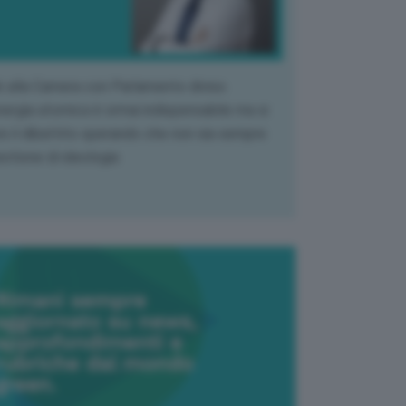
k alla Camera con Parlamento diviso.
nergia atomica è ormai indispensabile ma si
e il dibattito sperando che non sia sempre
stione di ideologia