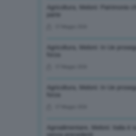
Agricoltura, Meloni: Patrimonio c
parte
07 Maggio 2026
Agricoltura, Meloni: In Ue prose
forza
07 Maggio 2026
Agricoltura, Meloni: In Ue prose
forza
07 Maggio 2026
Agroalimentare, Meloni: Italia 
senza precedenti