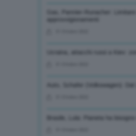
Gas, Pannier-Runacher: Limitare 
approvvigionamenti
31 Ottobre 2022
Ucraina, attacchi russi a Kiev: zo
31 Ottobre 2022
Auto, Schafer (Volkswagen): Dal 
31 Ottobre 2022
Brasile, Lula: Pianeta ha bisogn
31 Ottobre 2022