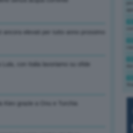
denti senza acqua corrente
per
ape
15
con
zi ancora elevati per tutto anno prossimo
13
cau
13
 Lula, con Italia lavoriamo su sfide
due
12
fin
da Kiev grazie a Onu e Turchia