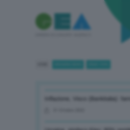
HOME
BREAKING NEWS
(PAGE 1599)
Inflazione, Visco (Bankitalia): fa
31 Ottobre 2022