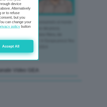
through device
above. Alternatively
 or to refuse
consent, but you
. You can change your
 mercato del tubero più consumato al mondo
privacy policy
button
 vivendo un crollo storico dei prezzi,
tendo a dura prova l'intera filiera, dai
tivatori ai trasformatori. In Europa prezzi fino
Accept All
70% in meno rispetto al 2024
anale Video GEA