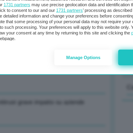
ur
1731 partners
may use precise geolocation data and identification 
ick to consent to our and our
1731 partners
’ processing as described 
detailed information and change your preferences before consenting
te that some processing of your personal data may not require your 
ore Serbia-Bulgaria migliorerà sicurezza
t to such processing. Your preferences will apply to this website only
Il
aw your consent at any time by returning to this site and clicking the
sta
webpage.
met
col
Manage Options
al 
loni-Scholz su energia, Ucraina e
C
Antitrust grave impatto su aziende