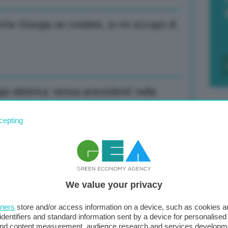
he Giorgia se credete, io mi occupo di
ia elettrica ‘senza precedenti’ nella
cepting
F
c
oni-Zelensky
d
We value your privacy
0
tners
store and/or access information on a device, such as cookies 
65 mln a Serbia contro caro prezzi
di
identifiers and standard information sent by a device for personalised
 and content measurement, audience research and services developm