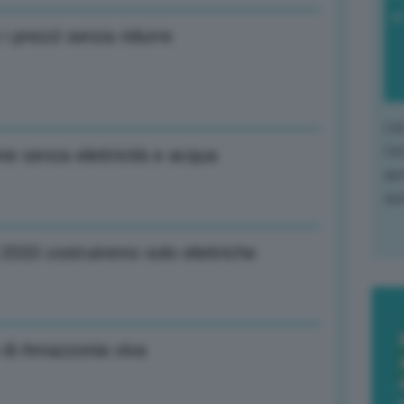
di
i prezzi senza ridurre
L'o
L'e
ne senza elettricità e acqua
apr
que
2033 costruiremo solo elettriche
o di Amazzonia viva