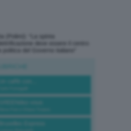
a (Polimi): “La spinta
elettrificazione deve essere il centro
a politica del Governo italiano”
UBRICHE
Un caffè con...
Carlo Fumagalli
GREENdez-vous
Elena Fois e Chiara Troiano
Bruxelles Express
Lorenzo Robustelli