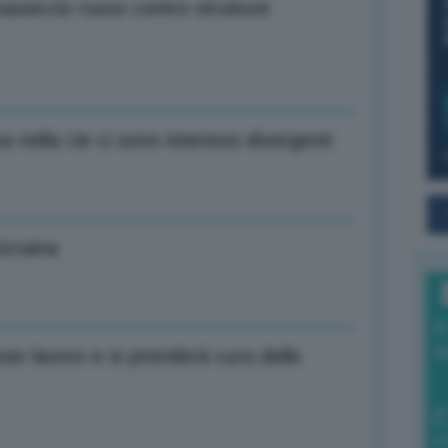
assiccio russo contro strutture
nella Ue ci sono interessi divergenti
Ucraina
I
a
n lavoro e si prenderà cura delle
0