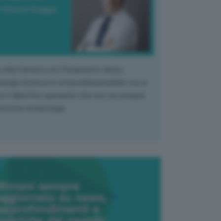
 Vittorio Oreggia
k alla Camera con Parlamento diviso.
nergia atomica è ormai indispensabile ma si
e il dibattito sperando che non sia sempre
stione di ideologia