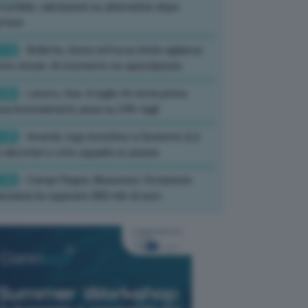
corribile, valutazioni su alternative dopo
rture
:13
- Bollette, Arera rafforza Unità vigilanza
tro rincari: Al momento no speculazioni
:50
- Lavoro, Usa: A luglio IA resta prima
sa licenziamenti, pesa su 24% tagli
:35
- Incendi, rogo boschivo a Suvereto (Li):
 elicotteri e otto squadre in azione
:26
- Campi Flegrei, Musumeci: Dotazione
anziaria ha superato 800 mln di euro