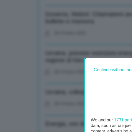
Governo, Meloni: Chiamatemi anc
bollette e manovra
28 Ottobre 2022
Ucraina, previste restrizioni energ
regione di Kiev
Continue without ac
28 Ottobre 2022
Ucraina, colloquio telefonico Mel
28 Ottobre 2022
We and our
1731 par
Energia, von der Leyen: Da Ue 1
data, such as unique 
content, advertising