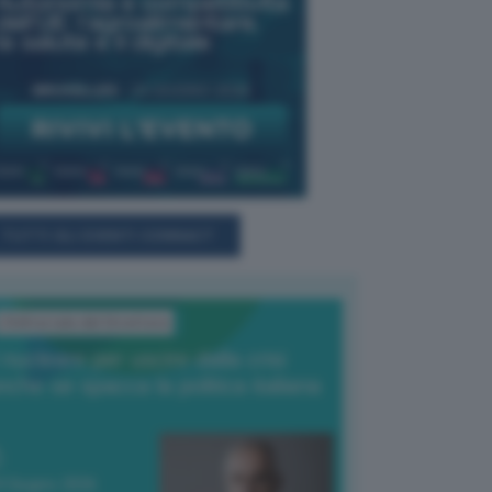
TUTTI GLI EVENTI CONNACT
L'Editoriale del Direttore
l nucleare per uscire dalla crisi
nche se spacca la politica italiana
4 Giugno 2026