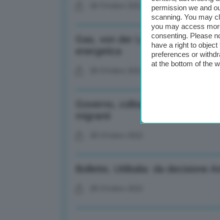
28 Ottobre 2022
permission we and o
scanning. You may cl
you may access more 
consenting. Please no
Gas, von der Leyen: Interconnett
have a right to objec
energetica
preferences or withdr
at the bottom of the 
28 Ottobre 2022
Governo, colloquio telefonico Me
migranti
28 Ottobre 2022
Bollette, Utilitalia: da decisione 
28 Ottobre 2022