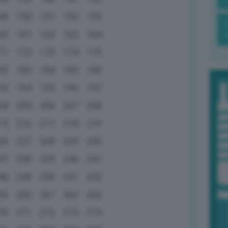
49
150
151
152
153
60
161
162
163
164
71
172
173
174
175
82
183
184
185
186
93
194
195
196
197
04
205
206
207
208
15
216
217
218
219
26
227
228
229
230
37
238
239
240
241
48
249
250
251
252
59
260
261
262
263
70
271
272
273
274