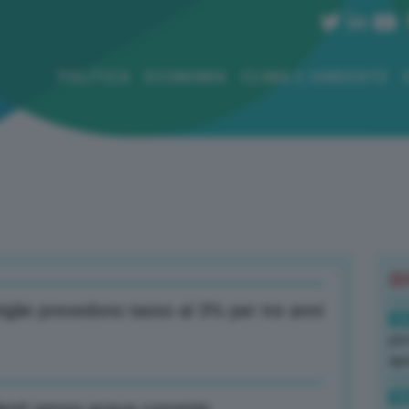
POLITICA
ECONOMIA
CLIMA E AMBIENTE
B
miglie prevedono tasso al 3% per tre anni
16
per
ape
16