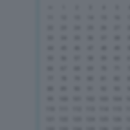
1
2
3
4
5
11
12
13
14
15
16
22
23
24
25
26
27
33
34
35
36
37
38
44
45
46
47
48
49
55
56
57
58
59
60
66
67
68
69
70
71
77
78
79
80
81
82
88
89
90
91
92
93
99
100
101
102
103
104
1
110
111
112
113
114
115
1
121
122
123
124
125
126
1
132
133
134
135
136
137
1