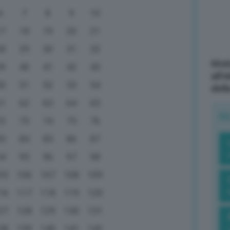
6
7
8
9
10
17
18
19
20
21
28
29
30
31
32
Mott
39
40
41
42
43
all’
50
51
52
53
54
dell
61
62
63
64
65
R
72
73
74
75
76
83
84
85
86
87
94
95
96
97
98
05
106
107
108
109
16
117
118
119
120
27
128
129
130
131
38
139
140
141
142