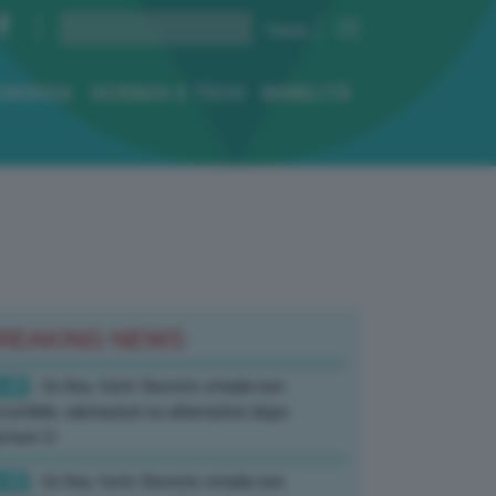
ENERGIA
SCIENZA E TECH
MOBILITÀ
REAKING NEWS
:40
- Ex Ilva, fonti: Decreto strada non
corribile, valutazioni su alternative dopo
rture-2-
:40
- Ex Ilva, fonti: Decreto strada non