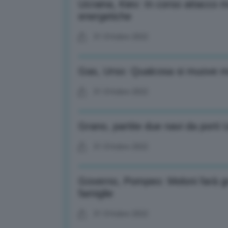
Ucraina, Kiev: In corso attacco m
energetiche
31 Ottobre 2022
Gas, Urso: Qualcosa si muove ma 
31 Ottobre 2022
Grano, partite due navi da porti 
31 Ottobre 2022
Governo, Pompeo: Meloni farà gra
famiglie
31 Ottobre 2022