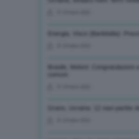
Ucraina, sindaco Kiev: 80% resi
31 Ottobre 2022
Energia, Visco (Bankitalia): Prez
31 Ottobre 2022
Brasile, Meloni: Congratulazioni a
comuni
31 Ottobre 2022
Grano, Ucraina: 12 navi partite 
31 Ottobre 2022