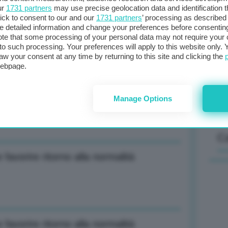
ur
1731 partners
may use precise geolocation data and identification 
ick to consent to our and our
1731 partners
’ processing as described 
detailed information and change your preferences before consenting
ria, è crisi di energia fossile
Il
te that some processing of your personal data may not require your 
t to such processing. Your preferences will apply to this website only
sta
aw your consent at any time by returning to this site and clicking the
met
webpage.
col
al 
 assetti essenziale, la Francia si è già
Manage Options
C
 favorire ritorno alla normalità
 favorire ritorno alla normalità