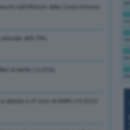
ape
occhi nell’offshore della Costa d’Avorio
15
con
13
la annuale all’8,78%
cau
13
due
lari al barile (-0,21%)
12
fin
 si attesta a 47 euro al MWh (+0,51%)