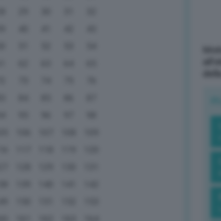
28
29
30
31
32
39
40
41
42
43
50
51
52
53
54
Mott
all’
61
62
63
64
65
dell
72
73
74
75
76
83
84
85
86
87
R
94
95
96
97
98
05
106
107
108
109
16
117
118
119
120
27
128
129
130
131
38
139
140
141
142
49
150
151
152
153
60
161
162
163
164