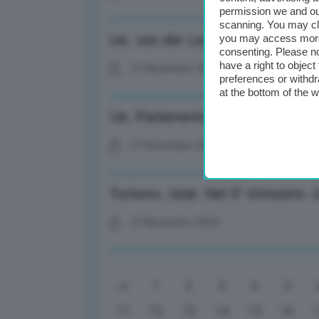
permission we and o
scanning. You may cl
Ue, von der Leyen: Oggi giorno p
you may access more 
consenting. Please no
have a right to objec
27 Novembre 2024
preferences or withdr
at the bottom of the 
Ue, Parlamento europeo approv
27 Novembre 2024
Turismo, Istat: Nel 3° trimestre -
27 Novembre 2024
1
2
3
4
5
11
12
13
14
15
16