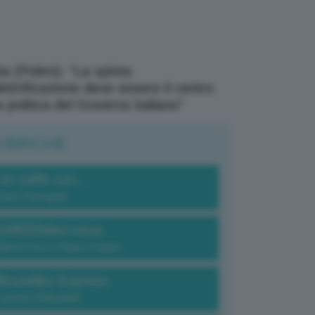
a (Polimi): “La spinta
elettrificazione deve essere il centro
a politica del Governo italiano”
UBRICHE
Un caffè con...
Carlo Fumagalli
GREENdez-vous
Elena Fois e Chiara Troiano
Bruxelles Express
Lorenzo Robustelli