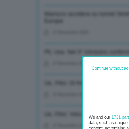
Marocco accelera su tunnel Strett
Europa
27 Novembre 2024
Pil, Usa: Nel 3° trimestre confer
27 Novembre 2024
Continue without ac
Ue, Fitto: Di fronte a sfide crucia
27 Novembre 2024
Ue, Fitto: Voto rappresenta mom
We and our
1731 par
data, such as unique 
27 Novembre 2024
content, advertising