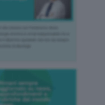
k alla Camera con Parlamento diviso.
nergia atomica è ormai indispensabile ma si
e il dibattito sperando che non sia sempre
stione di ideologia