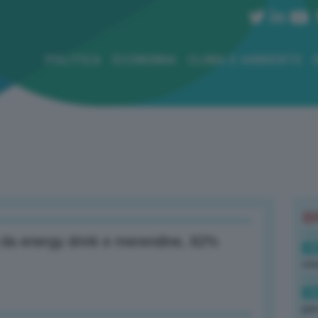
POLITICA
ECONOMIA
CLIMA E AMBIENTE
B
ti da energy drink e merendine, 82%
18
sto
16
per