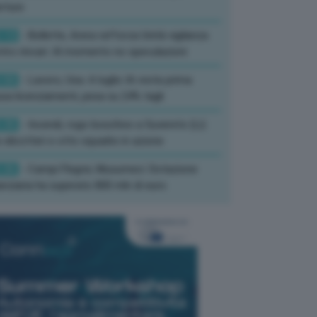
rture
:13
- Bollette, Arera rafforza Unità vigilanza
tro rincari: Al momento no speculazioni
:50
- Lavoro, Usa: A luglio IA resta prima
sa licenziamenti, pesa su 24% tagli
:35
- Incendi, rogo boschivo a Suvereto (Li):
 elicotteri e otto squadre in azione
:26
- Campi Flegrei, Musumeci: Dotazione
anziaria ha superato 800 mln di euro