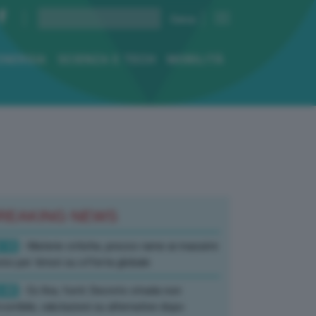
ENERGIA
SCIENZA E TECH
MOBILITÀ
REAKING NEWS
:10
- Materie critiche, prezzo rame ai massimi
rici per timori su offerta globale
:40
- Ex Ilva, fonti: Decreto strada non
corribile, valutazioni su alternative dopo