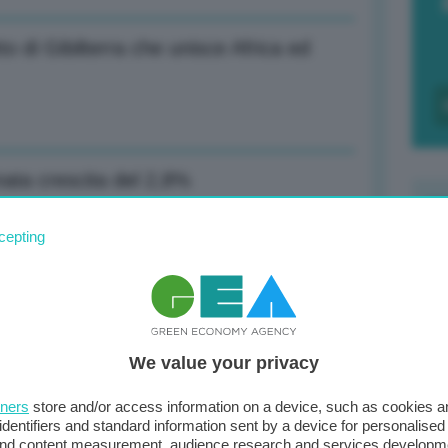
o di Gibilterra che unisce Africa ed
mata crescita del 2,8%
cepting
F
c
li, ora dare prova di unità
d
We value your privacy
0
ento molto importante per Europa
di
tners
store and/or access information on a device, such as cookies 
identifiers and standard information sent by a device for personalised
 and content measurement, audience research and services developm