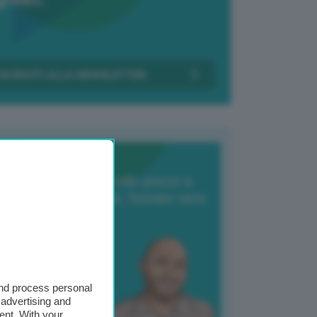
Transizione Italia
orte produzione, crollo prezzi e
oncorrenza asiatica: l’estate nera
elle patate
6 Agosto 2025
 Giuliano Zulin
and process personal
 advertising and
ent. With your