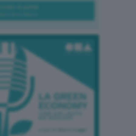
Green-à-porter
Maria Elena Ribezzo