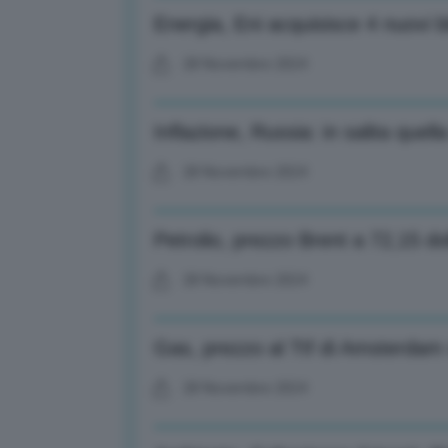
Energia, Eni acquisisce 4 nuovi bl
28 Novembre 2024
Inflazione, Russia: in salita quel
28 Novembre 2024
Petrolio, prezzo Brent a 72,15 dol
28 Novembre 2024
Gas, prezzo al Ttf di Amsterdam
28 Novembre 2024