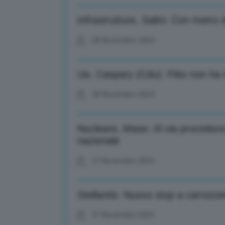
Infrastrutture, Salini: Con metro d
28 Novembre 2024
Ue, Caspary (Cdu): Fitto non ha 
28 Novembre 2024
Nucleare, Mase: Al via procedura
nazionale
27 Novembre 2024
Stellantis: Nuovo stop a carrozzer
27 Novembre 2024