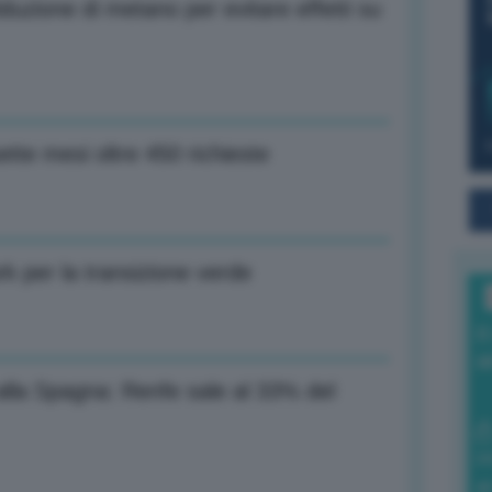
uzione di metano per evitare effetti su
sette mesi oltre 450 richieste
k per la transizione verde
I
a
alla Spagna: Renfe sale al 33% del
0
di