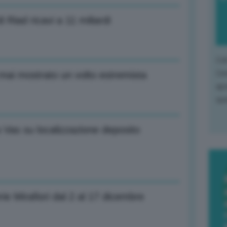
i Riad ricavi a 11 miliardi
L'o
L'e
mai mostrato un volto estremista
apr
que
 Vas su localizzazione deposito
ie Mirafiori dal 2 al 17 dicembre