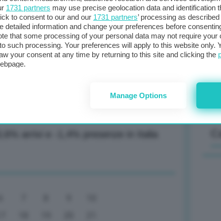
ur
1731 partners
may use precise geolocation data and identification 
ick to consent to our and our
1731 partners
’ processing as described 
ositivo per Europa, centro ha tenuto
detailed information and change your preferences before consenting
Il
te that some processing of your personal data may not require your 
t to such processing. Your preferences will apply to this website only
sta
aw your consent at any time by returning to this site and clicking the
met
webpage.
col
a Commissione von der Leyen 2
al 
Manage Options
C
3,6% arrivi e -1,4% presenze in Italia
6
7
8
9
10
17
18
19
20
21