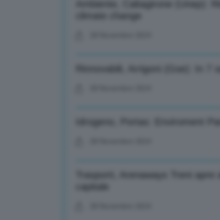
Ambiente, Caltagirone (Unep): Rid
climate change
28 Novembre 2024
Rinnovabili, Arrigoni (Gse): In 7 
28 Novembre 2024
Idrogeno, Portas: Enviroment Par
28 Novembre 2024
Trasporti, Arenaways Treni apre 
capitale
28 Novembre 2024