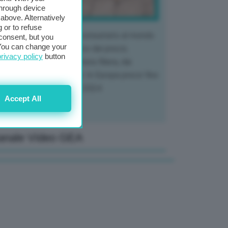
through device
above. Alternatively
 or to refuse
 mercato del tubero più consumato al mondo
consent, but you
. You can change your
 vivendo un crollo storico dei prezzi,
privacy policy
button
tendo a dura prova l'intera filiera, dai
tivatori ai trasformatori. In Europa prezzi fino
70% in meno rispetto al 2024
Accept All
anale Video GEA