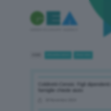
HOME
BREAKING NEWS
(PAGE 885)
Coldiretti-Censis: Figli dipenden
famiglie chiede aiuto
28 Novembre 2024