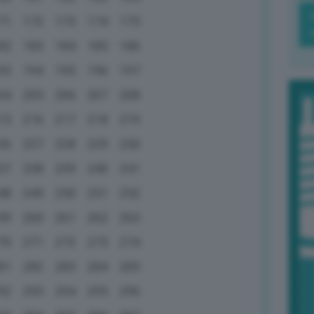
71
172
173
174
175
82
183
184
185
186
93
194
195
196
197
04
205
206
207
208
15
216
217
218
219
26
227
228
229
230
37
238
239
240
241
48
249
250
251
252
59
260
261
262
263
70
271
272
273
274
81
282
283
284
285
92
293
294
295
296