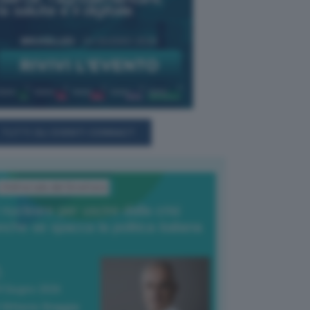
TUTTI GLI EVENTI CONNACT
L'Editoriale del Direttore
l nucleare per uscire dalla crisi
nche se spacca la politica italiana
4 Giugno 2026
 Vittorio Oreggia