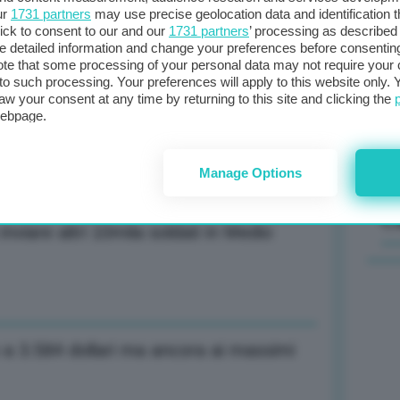
ur
1731 partners
may use precise geolocation data and identification 
 che non invia armi a Teheran
ick to consent to our and our
1731 partners
’ processing as described 
Il
detailed information and change your preferences before consenting
sta
te that some processing of your personal data may not require your 
t to such processing. Your preferences will apply to this website only
met
aw your consent at any time by returning to this site and clicking the
col
l per 30 giorni entro luglio, estate
webpage.
al 
Manage Options
C
nviare altri 10mila soldati in Medio
lo a 3.584 dollari ma ancora ai massimi