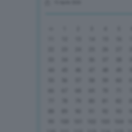
15 Aprile 2026
1
2
3
4
5
11
12
13
14
15
16
22
23
24
25
26
27
33
34
35
36
37
38
44
45
46
47
48
49
55
56
57
58
59
60
66
67
68
69
70
71
77
78
79
80
81
82
88
89
90
91
92
93
99
100
101
102
103
104
1
110
111
112
113
114
115
1