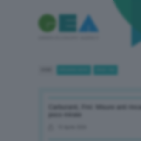
HOME
BREAKING NEWS
(PAGE 186)
Carburanti, Fmi: Misure anti rinc
poco mirate
15 Aprile 2026