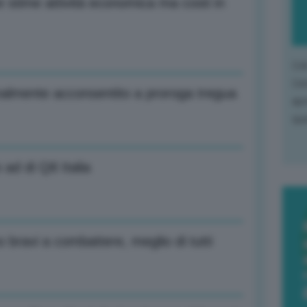
e stime attività economica ma costi in
L'o
L'e
almente acconsentito a proroga tregua
apr
que
ad di Q8 Italia
bravi a combattere, meglio di tutti