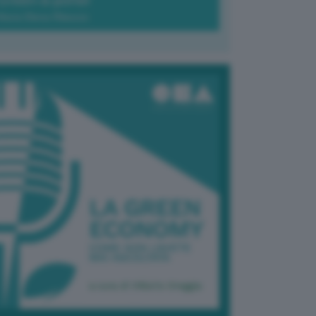
Green-à-porter
Maria Elena Ribezzo