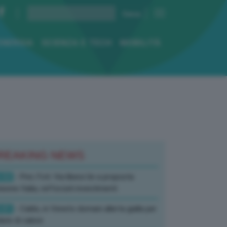
ENERGIA
SCIENZA E TECH
MOBILITÀ
REAKING NEWS
:52
- Pnrr, Foti: Via libera Ue a proposta
isione Italia, rafforzati investimenti
:01
- Caldo, in Veneto domani allerta gialla per
ate di calore