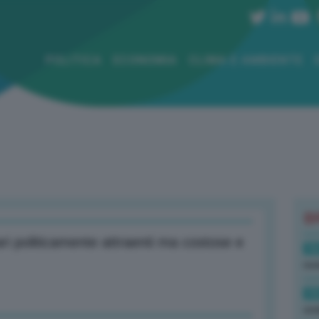
POLITICA
ECONOMIA
CLIMA E AMBIENTE
B
ari politicamente attraenti ma costose e
16
rev
15
ond