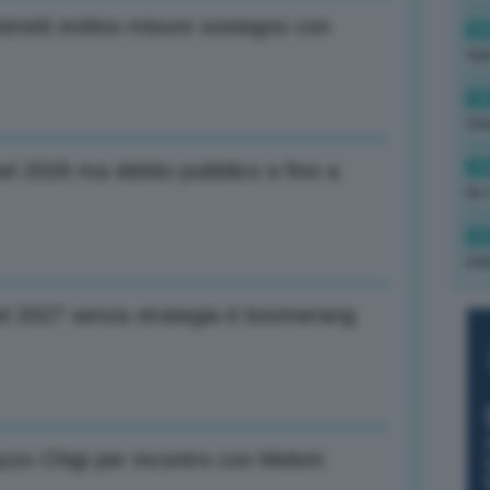
stretti evitino misure sostegno con
14
tas
14
tre
14
 nel 2026 ma debito pubblico a fino a
Av 
12
min
nel 2027 senza strategia è boomerang
azzo Chigi per incontro con Meloni