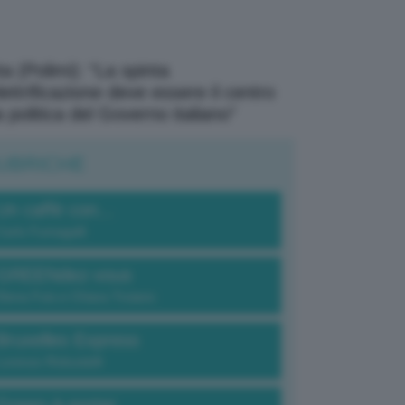
a (Polimi): “La spinta
elettrificazione deve essere il centro
a politica del Governo italiano”
UBRICHE
Un caffè con...
Carlo Fumagalli
GREENdez-vous
Elena Fois e Chiara Troiano
Bruxelles Express
Lorenzo Robustelli