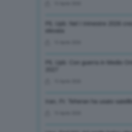
15 Aprile 2026
Pil, Upb: Nel I trimestre 2026 cre
elevata
15 Aprile 2026
Pil, Upb: Con guerra in Medio O
2027
15 Aprile 2026
Iran, Ft: Teheran ha usato satelli
15 Aprile 2026