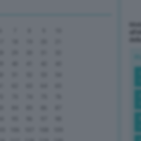
Mott
6
7
8
9
10
all’
dell
17
18
19
20
21
28
29
30
31
32
R
39
40
41
42
43
50
51
52
53
54
61
62
63
64
65
72
73
74
75
76
83
84
85
86
87
94
95
96
97
98
05
106
107
108
109
16
117
118
119
120