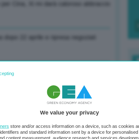
per Cina, Xi mi darà caloroso abbraccio
 dopo 22 aprile e ripresa negoziati
nderanno molto presto e in modo
F
cepting
c
d
0
ri (+1,35%) e Wti +1,6% a 92,7 dollari
We value your privacy
di
tners
store and/or access information on a device, such as cookies 
identifiers and standard information sent by a device for personalised
 and content measurement, audience research and services developm