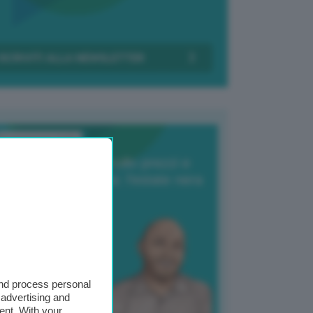
Transizione Italia
orte produzione, crollo prezzi e
oncorrenza asiatica: l’estate nera
elle patate
6 Agosto 2025
 Giuliano Zulin
and process personal
 advertising and
ent. With your