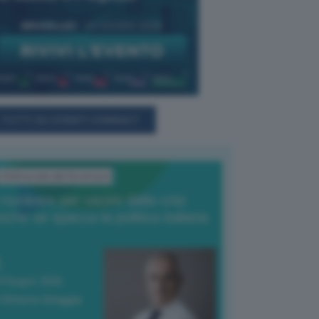
TUTTI GLI EVENTI CONNACT
L'Editoriale del Direttore
l nucleare per uscire dalla crisi
nche se spacca la politica italiana
4 Giugno 2026
 Vittorio Oreggia