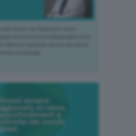
k alla Camera con Parlamento diviso.
nergia atomica è ormai indispensabile ma si
e il dibattito sperando che non sia sempre
stione di ideologia