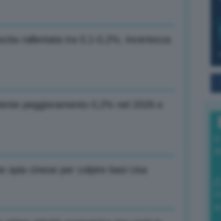
scita rallentata tra 0,1-0,2%, incertezza
riente peggioramento 0,2% nel 2026 e
I
a
te spia cinese per colpire basi Usa
0
di