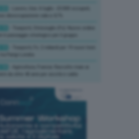
:33
- Lavoro, Usa: A luglio -23.000 occupati,
so disoccupazione cala a 4,1%
:19
- Trasporti, Strisciuglio (Fs): Nuovo ordine
ni è passaggio strategico per il gruppo
:15
- Trasporti, Fs: 2 miliardi per 19 nuovi treni
tra Parigi-Londra
:10
- Agricoltura, Francia: Raccolto mais ai
imi da oltre 40 anni per siccità e caldo