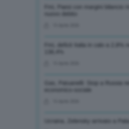
Fmi, Paesi con margini bilancio ri
nuovo debito
15 Aprile 2026
Fmi, deficit Italia in calo a 2,8%
138,4%
15 Aprile 2026
Gas, Patuanelli: Stop a Russia 
economico-sociale
15 Aprile 2026
Ucraina, Zelensky arrivato a Pal