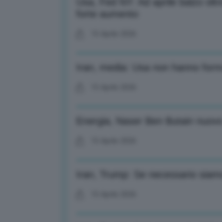
Usa, Fed NY: Ad aprile balzo oltr
forte aumento
15 Aprile 2026
Iran, media: Usa non hanno form
15 Aprile 2026
Energia, Naser Ben Butain nuovo 
15 Aprile 2026
Iran, Trump: Se necessario siamo 
15 Aprile 2026