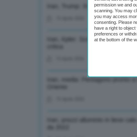
permission we and o
Iran, Trump: Xi mi ha assicurato
scanning. You may cl
you may access more 
15 Aprile 2026
consenting. Please no
have a right to objec
preferences or withdr
Iran, Kpler: Scorte europee jet fue
at the bottom of the 
critica
15 Aprile 2026
Iran, media: Pentagono pronto a i
Oriente
15 Aprile 2026
Iran, prezzi alluminio in lieve ca
da 2022