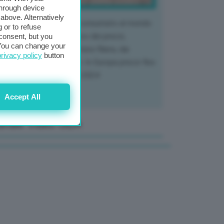
through device
above. Alternatively
 mercato del tubero più consumato al mondo
 or to refuse
 vivendo un crollo storico dei prezzi,
consent, but you
. You can change your
tendo a dura prova l'intera filiera, dai
privacy policy
button
tivatori ai trasformatori. In Europa prezzi fino
70% in meno rispetto al 2024
Accept All
anale Video GEA