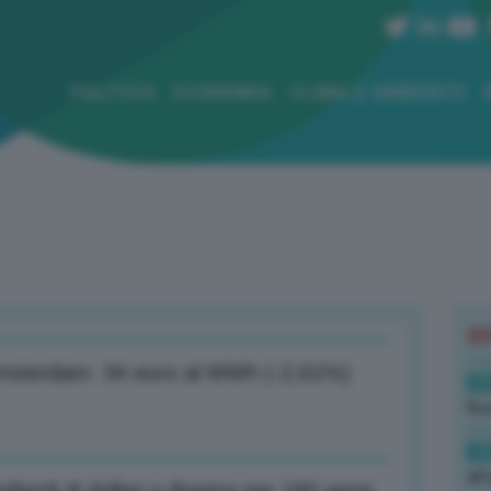
POLITICA
ECONOMIA
CLIMA E AMBIENTE
B
 Amsterdam: 34 euro al MWh (-2,61%)
19
Rus
19
all