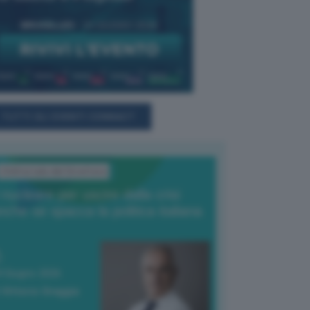
TUTTI GLI EVENTI CONNACT
L'Editoriale del Direttore
l nucleare per uscire dalla crisi
nche se spacca la politica italiana
4 Giugno 2026
 Vittorio Oreggia