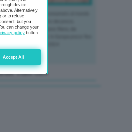
through device
above. Alternatively
 mercato del tubero più consumato al mondo
 or to refuse
 vivendo un crollo storico dei prezzi,
consent, but you
. You can change your
tendo a dura prova l'intera filiera, dai
privacy policy
button
tivatori ai trasformatori. In Europa prezzi fino
70% in meno rispetto al 2024
Accept All
anale Video GEA