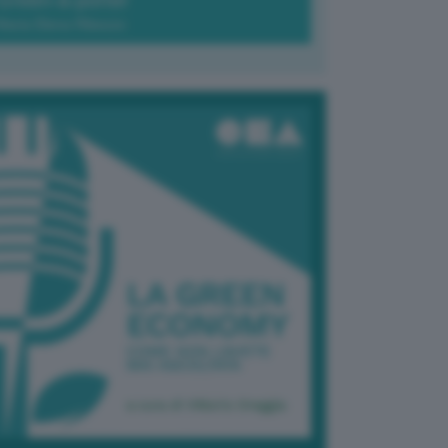
Green-à-porter
Maria Elena Ribezzo