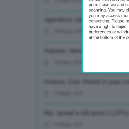
14 Maggio 2025
permission we and o
scanning. You may cl
you may access more 
Agricoltura, Ue: Con semplificazi
consenting. Please no
have a right to objec
14 Maggio 2025
preferences or withdr
at the bottom of the 
Imprese, Hera: Nel 1° trimestre 
14 Maggio 2025
Finanza, Cina: Prestiti in yuan cr
14 Maggio 2025
Btp, spread a 100 punti (-1,57%)
14 Maggio 2025