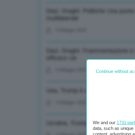
Dazi, Draghi: Politiche Usa punto
multilaterale
14 Maggio 2025
Dazi, Draghi: Frammentazione e c
efficace Ue
14 Maggio 2025
Continue without ac
Usa, Trump è arrivato in Qatar: a
14 Maggio 2025
Ucraina, Trump ipotizza presenza
We and our
1731 par
data, such as unique 
content, advertising