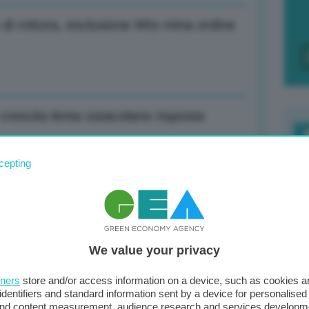
 di rottura, esclusione Wto mina ordine
rescita lenta ostacolano risposta
F
cepting
c
d
l via seconda giornata nel Golfo
0
We value your privacy
di
 in Turchia se ci sarà anche Putin
tners
store and/or access information on a device, such as cookies 
identifiers and standard information sent by a device for personalised
 and content measurement, audience research and services developm