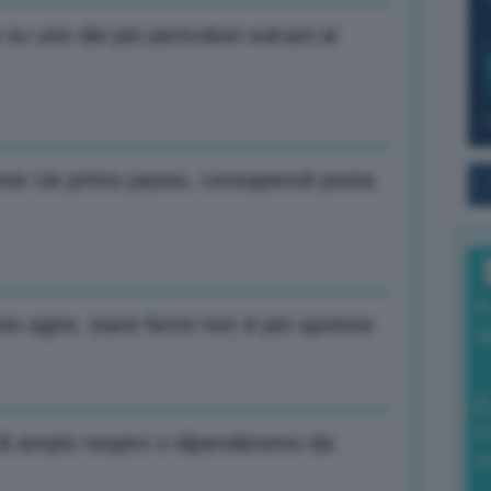
u uno dei più pericolosi vulcani al
one Ue primo passo, consapevoli posta
I
rio agire, stare fermi non è più opzione
a
0
e di ampio respiro o dipenderemo da
di