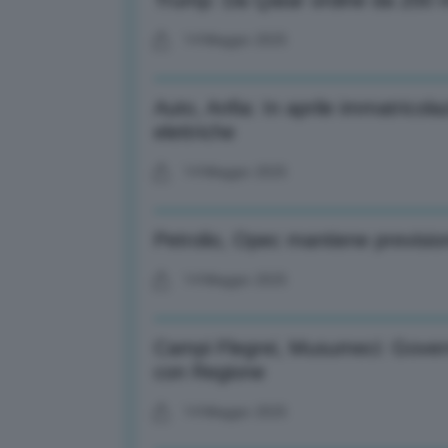
Trump: Da Qatar ordine da 200 mil
14 Maggio 2025
Auto, Anfia: In aprile immatricol
elettriche
14 Maggio 2025
Petrolio, Opec mantiene previsi
14 Maggio 2025
Campi Flegrei, Musumeci: Govern
con Regione
14 Maggio 2025