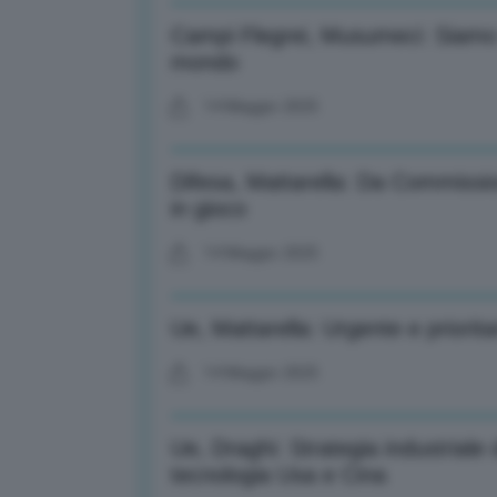
Campi Flegrei, Musumeci: Siamo s
mondo
14 Maggio 2025
Difesa, Mattarella: Da Commissi
in gioco
14 Maggio 2025
Ue, Mattarella: Urgente e priorita
14 Maggio 2025
Ue, Draghi: Strategia industrial
tecnologia Usa e Cina