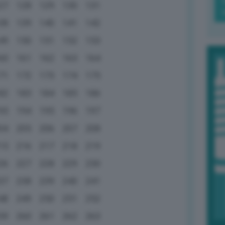
27
128
129
130
131
38
139
140
141
142
49
150
151
152
153
60
161
162
163
164
71
172
173
174
175
82
183
184
185
186
93
194
195
196
197
04
205
206
207
208
15
216
217
218
219
26
227
228
229
230
37
238
239
240
241
48
249
250
251
252
59
260
261
262
263