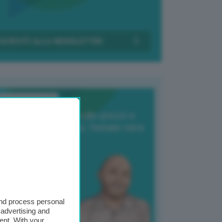
Transizione Italia
orte produzione, crollo prezzi e
oncorrenza asiatica: l’estate nera
elle patate
6 Agosto 2025
 Giuliano Zulin
and process personal
 advertising and
ent. With your