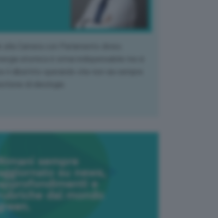
k alla Camera con Parlamento diviso.
nergia atomica è ormai indispensabile ma si
e il dibattito sperando che non sia sempre
stione di ideologia