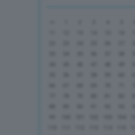
1
2
3
4
5
11
12
13
14
15
16
22
23
24
25
26
27
33
34
35
36
37
38
44
45
46
47
48
49
55
56
57
58
59
60
66
67
68
69
70
71
77
78
79
80
81
82
88
89
90
91
92
93
99
100
101
102
103
104
1
110
111
112
113
114
115
1