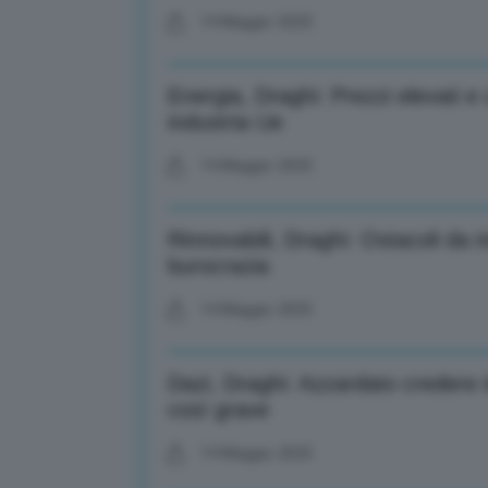
14 Maggio 2025
Energia, Draghi: Prezzi elevati 
industria Ue
14 Maggio 2025
Rinnovabili, Draghi: Ostacoli da 
burocrazia
14 Maggio 2025
Dazi, Draghi: Azzardato credere 
così grave
14 Maggio 2025