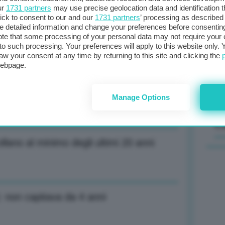
ur
1731 partners
may use precise geolocation data and identification 
ick to consent to our and our
1731 partners
’ processing as described 
Il
detailed information and change your preferences before consenting
one Pac risparmio fino a 1,58 mld annui
sta
te that some processing of your personal data may not require your 
t to such processing. Your preferences will apply to this website only
met
aw your consent at any time by returning to this site and clicking the
col
webpage.
al 
+28,3% ricavi e +7,4% utile netto
Manage Options
C
ollano al minimo degli ultimi 20 anni
: non capitava da 4 anni