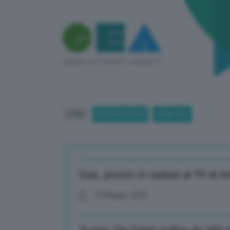
HOME
BREAKING NEWS
(PAGE 681)
Gas, prezzo in caduta al Ttf di
14 Maggio 2025