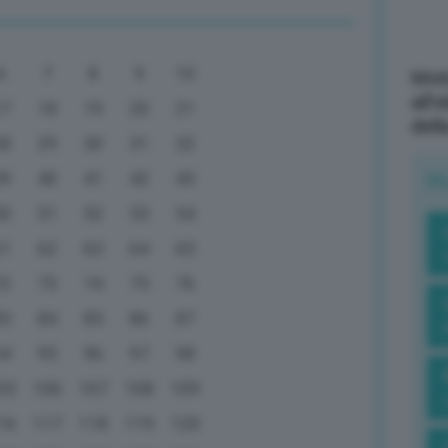
6
7
8
9
10
Mott
all’
17
18
19
20
21
dell
28
29
30
31
32
39
40
41
42
43
R
50
51
52
53
54
61
62
63
64
65
72
73
74
75
76
83
84
85
86
87
94
95
96
97
98
05
106
107
108
109
16
117
118
119
120