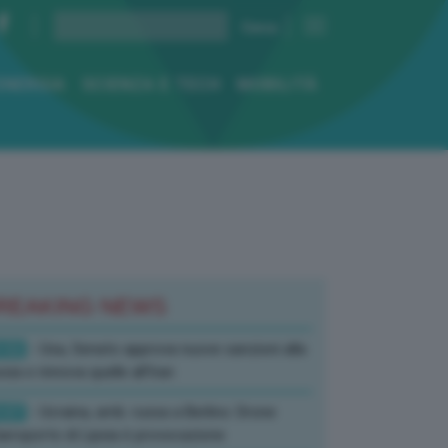
ENERGIA
SCIENZA E TECH
MOBILITÀ
REAKING NEWS
:52
- Usa, Senato approva nuove sanzioni alla
sia e rinnova quelle all’Iran
:07
- Ucraina, amb. russa a Berlino: Drone
’aeroporto di Lipsia è provocazione