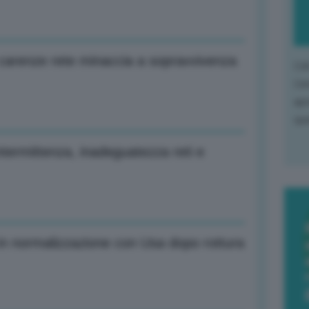
e carenze rete minaccia a sopravvivenza
L'o
L'e
apr
que
intermittenza, inadeguatezza reti e
in normalizzazione con Usa dopo rottura