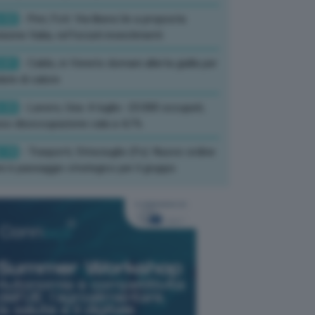
:52
- Pnrr, Foti: Via libera Ue a proposta
isione Italia, rafforzati investimenti
:01
- Caldo, in Veneto domani allerta gialla per
ate di calore
:33
- Lavoro, Usa: A luglio -23.000 occupati,
so disoccupazione cala a 4,1%
:19
- Trasporti, Strisciuglio (Fs): Nuovo ordine
ni è passaggio strategico per il gruppo