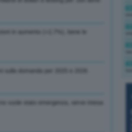
iardi di dollari a Boeing per 160 aerei
16
rev
15
azioni in aumento (+2,7%), bene le
ond
14
tas
14
oni sulla domanda per 2025 e 2026
tre
o vuole stato emergenza, serve intesa