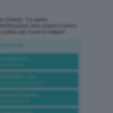
a (Polimi): “La spinta
elettrificazione deve essere il centro
a politica del Governo italiano”
UBRICHE
Un caffè con...
Carlo Fumagalli
GREENdez-vous
Elena Fois e Chiara Troiano
Bruxelles Express
Lorenzo Robustelli