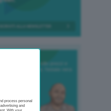
Transizione Italia
orte produzione, crollo prezzi e
oncorrenza asiatica: l’estate nera
elle patate
6 Agosto 2025
 Giuliano Zulin
and process personal
 advertising and
ent. With your