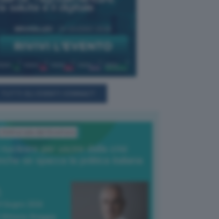
TUTTI GLI EVENTI CONNACT
L'Editoriale del Direttore
l nucleare per uscire dalla crisi
nche se spacca la politica italiana
4 Giugno 2026
 Vittorio Oreggia