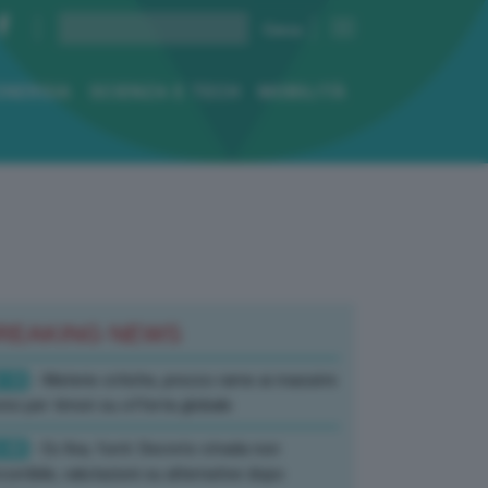
ENERGIA
SCIENZA E TECH
MOBILITÀ
REAKING NEWS
:10
- Materie critiche, prezzo rame ai massimi
rici per timori su offerta globale
:40
- Ex Ilva, fonti: Decreto strada non
corribile, valutazioni su alternative dopo