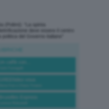
a (Polimi): “La spinta
elettrificazione deve essere il centro
a politica del Governo italiano”
UBRICHE
Un caffè con...
Carlo Fumagalli
GREENdez-vous
Elena Fois e Chiara Troiano
Bruxelles Express
Lorenzo Robustelli