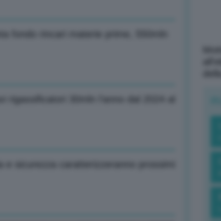
ta fondo rincari materie prime, 550mln
Mott
all’
dell
i rigassificatori 30mln l’anno dal 2024 al
R
a e sicurezza caratterizzeranno prossimi