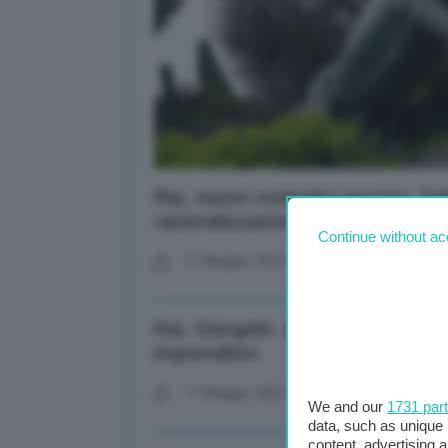
Rai, nuovo contratto servizio: Sal
razionalizzazione spesa
Continue without ac
17 Maggio 2022
Rai, Giorgetti: Soddisfatto per l
imprenditori
17 Maggio 2022
We and our
1731 par
data, such as unique 
content, advertising