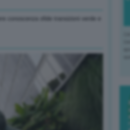
ere conoscenza sfide transizioni verde e
L'o
L'e
apr
que