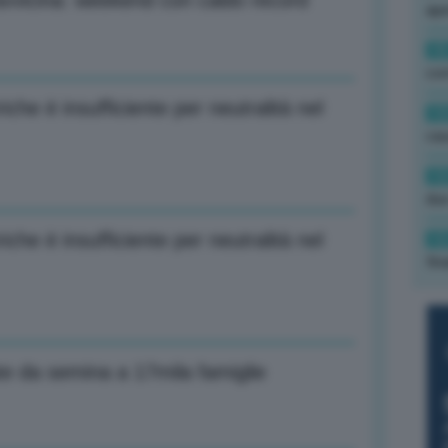
i avvicina: weekend con caldo record
ape
15
con
iche è insufficiente per neutralità nel
13
cau
13
due
iche è insufficiente per neutralità nel
12
fin
ate da semina a 17mila famiglie