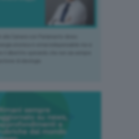
k alla Camera con Parlamento diviso.
nergia atomica è ormai indispensabile ma si
e il dibattito sperando che non sia sempre
stione di ideologia