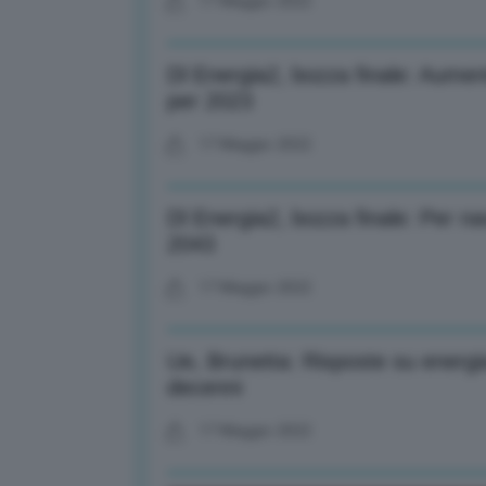
17 Maggio 2022
Dl Energia2, bozza finale: Aumen
per 2023
17 Maggio 2022
Dl Energia2, bozza finale: Per nav
2043
17 Maggio 2022
Ue, Brunetta: Risposte su energi
decenni
17 Maggio 2022