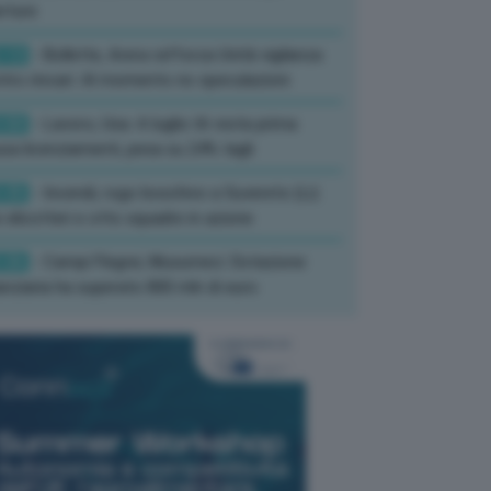
rture
:13
- Bollette, Arera rafforza Unità vigilanza
tro rincari: Al momento no speculazioni
:50
- Lavoro, Usa: A luglio IA resta prima
sa licenziamenti, pesa su 24% tagli
:35
- Incendi, rogo boschivo a Suvereto (Li):
 elicotteri e otto squadre in azione
:26
- Campi Flegrei, Musumeci: Dotazione
anziaria ha superato 800 mln di euro