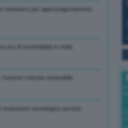
e metaniera per approvvigionamento
a era di sostenibilità in India
Favorire crescita sostenibile
I
a
e evoluzione tecnologica servizio
0
di