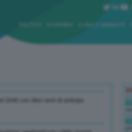
POLITICA
ECONOMIA
CLIMA E AMBIENTE
B
 2040 con dieci anni di anticipo
18
sto
16
per