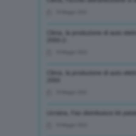
Clima, l’occhio dell’anticiclone s
18 Maggio 2022
Clima, la produzione di auto elettr
2050-2-
18 Maggio 2022
Clima, la produzione di auto elettr
2050
18 Maggio 2022
Ucraina, Fao distribuisce kit pat
18 Maggio 2022