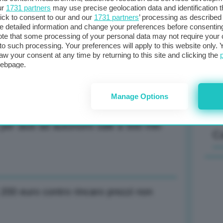
vo contratto di servizio Rai
ur
1731 partners
may use precise geolocation data and identification 
ick to consent to our and our
1731 partners
’ processing as described 
detailed information and change your preferences before consenting
Il
te that some processing of your personal data may not require your 
t to such processing. Your preferences will apply to this website only
sta
aw your consent at any time by returning to this site and clicking the
 per bonus tpl a studenti scende a
met
webpage.
col
al 
Manage Options
 per aiuti ad autonomi sale a 500 mln
C
 200 euro contro rincaro prezzi non