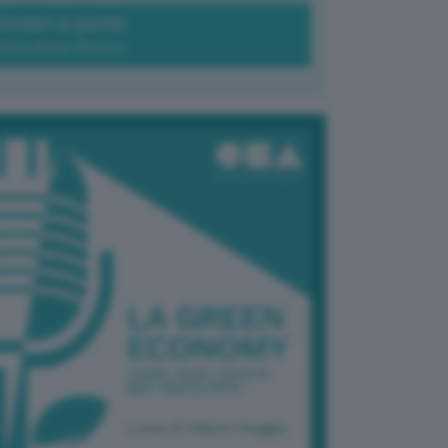
Green-à-porter
Maria Elena Ribezzo