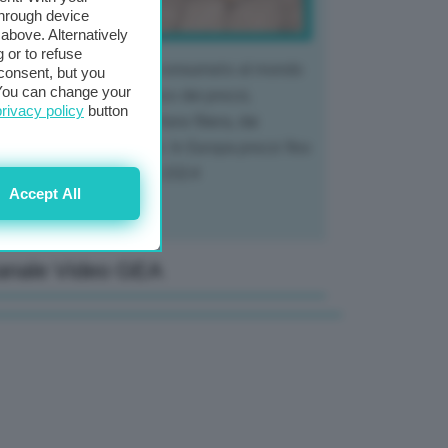
through device
above. Alternatively
 or to refuse
 mercato del tubero più consumato al mondo
consent, but you
. You can change your
 vivendo un crollo storico dei prezzi,
privacy policy
button
tendo a dura prova l'intera filiera, dai
tivatori ai trasformatori. In Europa prezzi fino
70% in meno rispetto al 2024
Accept All
anale Video GEA