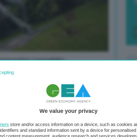
vaguardare sostenibilità,
cepting
F
c
d
inee guida, racconteremo orgoglio essere
We value your privacy
0
di
tners
store and/or access information on a device, such as cookies 
identifiers and standard information sent by a device for personalised
 and content measurement, audience research and services developm