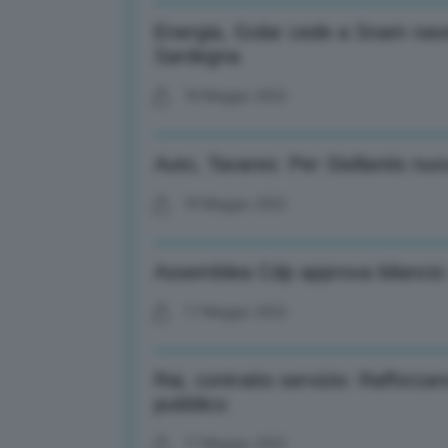
Energia, Golar cede a Snam nav
Sardegna
18 Maggio 2022
Auto, Tavares: Per Stellantis nuov
18 Maggio 2022
Assemblea Cdp approva bilancio: 
17 Maggio 2022
Rai, contratto servizio: Rafforzar
pubblico
17 Maggio 2022