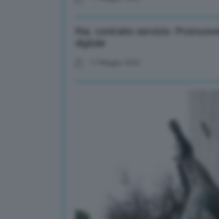
Rai, contratto servizio: Promuov
digitale
17 Maggio 2022