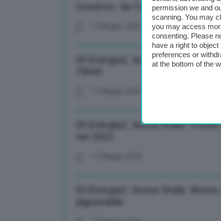
Governo, da Cdm via libera a nuo
permission we and o
scanning. You may cl
you may access more 
17 Maggio 2022
consenting. Please no
have a right to objec
preferences or withdr
Dl Energia2, bozza finale: Fondo
at the bottom of the 
79mln
17 Maggio 2022
Dl Energia2, bozza finale: Fondo
nel 2022
17 Maggio 2022
Dl Energia2, bozza finale: Bonus
pignorabile