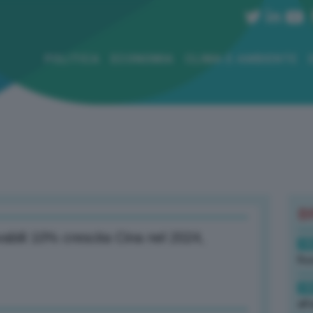
POLITICA
ECONOMIA
CLIMA E AMBIENTE
B
abili 10% crescita Cina nel 2024,
19
Rus
19
all