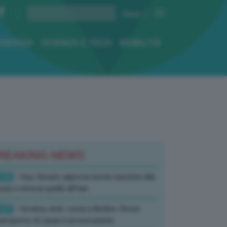
ENERGIA
SCIENZA E TECH
MOBILITÀ
REAKING NEWS
:52
- Usa, Senato approva nuove sanzioni alla
sia e rinnova quelle all’Iran
:07
- Ucraina, amb. russa a Berlino: Drone
’aeroporto di Lipsia è provocazione