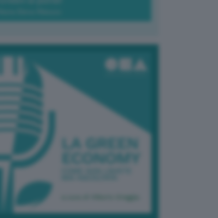
Green-à-porter
Maria Elena Ribezzo