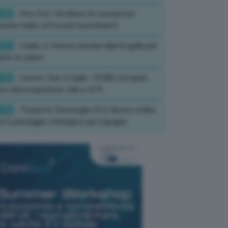
:52
- Pnrr, Foti: Via libera Ue a proposta
isione Italia, rafforzati investimenti
:01
- Caldo, in Veneto domani allerta gialla per
ate di calore
:33
- Lavoro, Usa: A luglio -23.000 occupati,
so disoccupazione cala a 4,1%
:19
- Trasporti, Strisciuglio (Fs): Nuovo ordine
ni è passaggio strategico per il gruppo