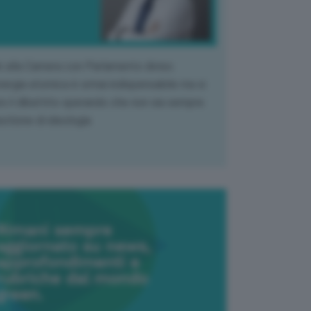
k alla Camera con Parlamento diviso.
nergia atomica è ormai indispensabile ma si
e il dibattito sperando che non sia sempre
stione di ideologia