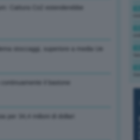
eum: Cattura Co2 estenderebbe
16
rev
15
ond
14
blema stoccaggi, superiore a media Ue
tas
14
tre
 continuamente il bastone
a per 34,4 milioni di dollari