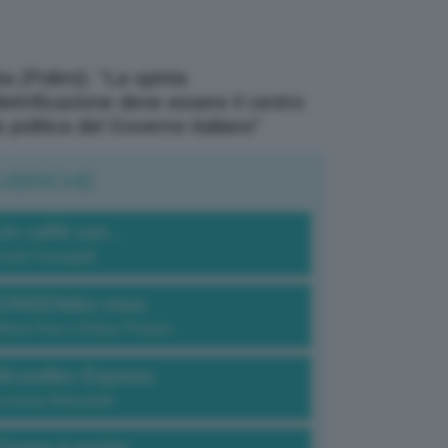
a (Polimi): “La spinta
elettrificazione deve essere il centro
a politica del Governo italiano”
UBRICHE
Un caffè con...
Carlo Fumagalli
GREENdez-vous
Elena Fois e Chiara Troiano
Bruxelles Express
Lorenzo Robustelli