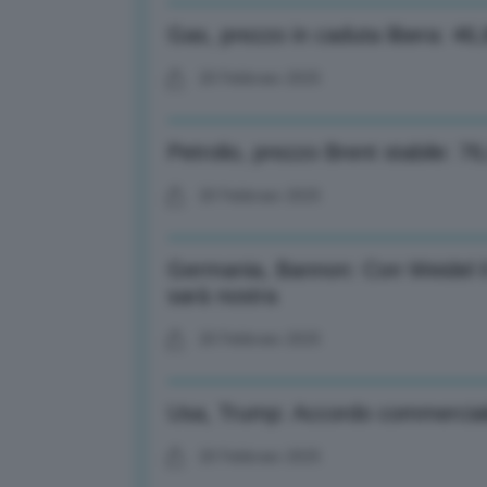
Gas, prezzo in caduta libera: 4
20 Febbraio 2025
Petrolio, prezzo Brent stabile: 76
20 Febbraio 2025
Germania, Bannon: Con Weidel il
sarà nostra
20 Febbraio 2025
Usa, Trump: Accordo commerciale
20 Febbraio 2025