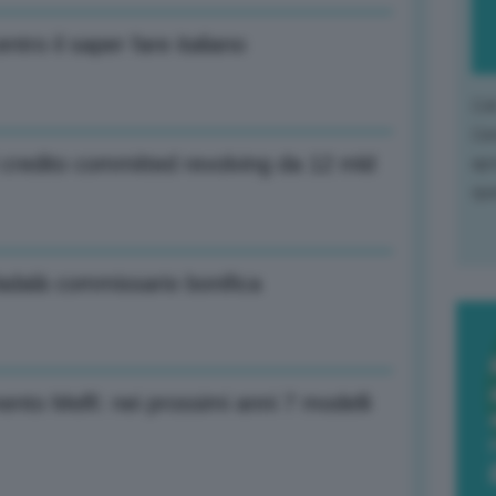
entro il saper fare italiano
L'o
L'e
i credito committed revolving da 12 mld
apr
que
adalà commissario bonifica
mento Melfi: nei prossimi anni 7 modelli