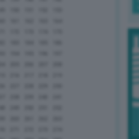
49
150
151
152
153
60
161
162
163
164
71
172
173
174
175
82
183
184
185
186
93
194
195
196
197
04
205
206
207
208
15
216
217
218
219
26
227
228
229
230
37
238
239
240
241
48
249
250
251
252
59
260
261
262
263
70
271
272
273
274