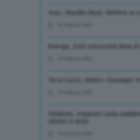
Auto, Altavilla (Byd): Mettere al c
20 Febbraio 2025
Energia, Enel sottoscrive linea d
19 Febbraio 2025
Terra fuochi, Meloni: Giuseppe V
19 Febbraio 2025
Stellantis, Imparato visita stabili
elettrici e ibridi
19 Febbraio 2025