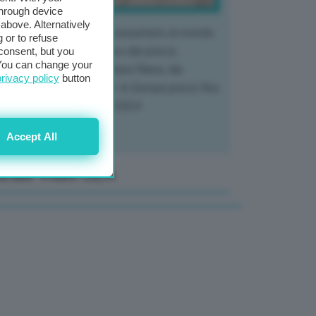
through device
above. Alternatively
 mercato del tubero più consumato al mondo
 or to refuse
 vivendo un crollo storico dei prezzi,
consent, but you
. You can change your
tendo a dura prova l'intera filiera, dai
privacy policy
button
tivatori ai trasformatori. In Europa prezzi fino
70% in meno rispetto al 2024
Accept All
anale Video GEA