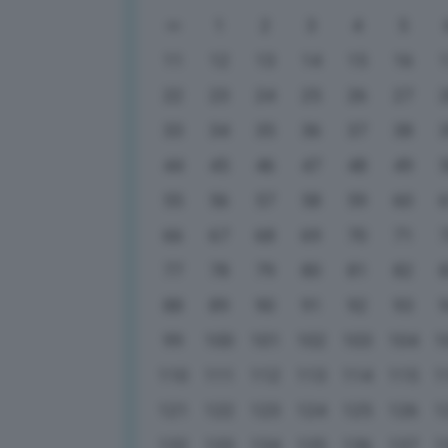
1
2
3
4
5
11
12
13
14
15
16
22
23
24
25
26
27
33
34
35
36
37
38
44
45
46
47
48
49
55
56
57
58
59
60
66
67
68
69
70
71
77
78
79
80
81
82
88
89
90
91
92
93
99
100
101
102
103
104
1
110
111
112
113
114
115
1
121
122
123
124
125
126
1
132
133
134
135
136
137
1