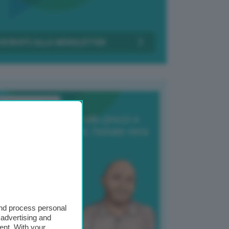
Transizione Italia
orte produzione, crollo prezzi e
oncorrenza asiatica: l’estate nera
elle patate
6 Agosto 2025
 Giuliano Zulin
and process personal
 advertising and
ent. With your