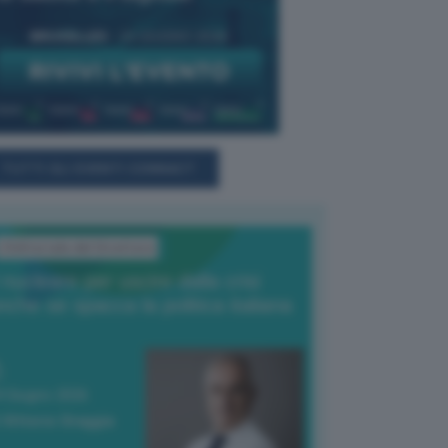
TUTTI GLI EVENTI CONNACT
L'Editoriale del Direttore
l nucleare per uscire dalla crisi
nche se spacca la politica italiana
4 Giugno 2026
 Vittorio Oreggia