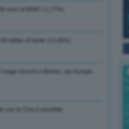
6,85 euro al MWh (-2,77%)
,08 dollari al barile (+0,05%)
 maga vincerà a Berlino, poi Europa
I
a
 con la Cina è possibile
0
di