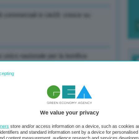
oli commerciali in Ue29: cresce su
 unico nazionale per la bonifica
F
cepting
c
d
 unico nazionale per la bonifica
0
We value your privacy
di
tners
store and/or access information on a device, such as cookies 
identifiers and standard information sent by a device for personalised
one in ripresa a gennaio, +2,7% su base
 and content measurement, audience research and services developm