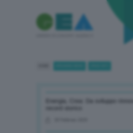
HOME
BREAKING NEWS
(PAGE 807)
Energia, Crea: Da sviluppo rinnov
record storico
20 Febbraio 2025