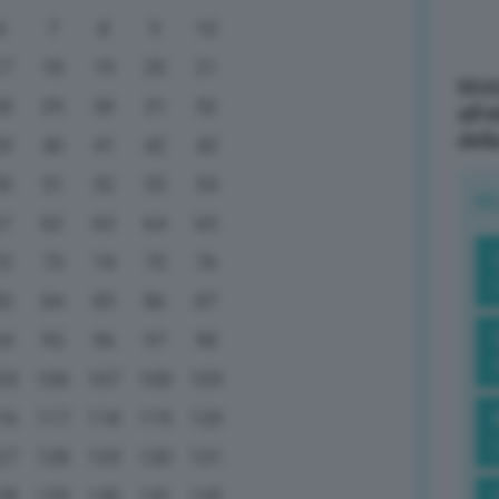
6
7
8
9
10
17
18
19
20
21
Mott
28
29
30
31
32
all’
dell
39
40
41
42
43
50
51
52
53
54
R
61
62
63
64
65
72
73
74
75
76
83
84
85
86
87
94
95
96
97
98
05
106
107
108
109
16
117
118
119
120
27
128
129
130
131
38
139
140
141
142