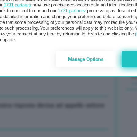
ur
1731 partners
may use precise geolocation data and identification 
ick to consent to our and our
1731 partners
’ processing as described 
Il
detailed information and change your preferences before consenting
sta
te that some processing of your personal data may not require your 
t to such processing. Your preferences will apply to this website only
met
aw your consent at any time by returning to this site and clicking the
col
ovranità alimentare non sono negoziabili
webpage.
al 
Manage Options
 soluzione, non un problema
C
ostra risposta decisa ad appello settore