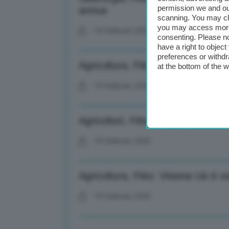
permission we and o
annua
scanning. You may cl
you may access more 
19 Febbraio 2025
consenting. Please no
have a right to objec
preferences or withdr
Agricoltura, Fitto: Sicurezza e s
at the bottom of the 
19 Febbraio 2025
Agricoltori, Fitto: Sono parte di
19 Febbraio 2025
Agricoltura, Fitto: Visione Ue è n
19 Febbraio 2025