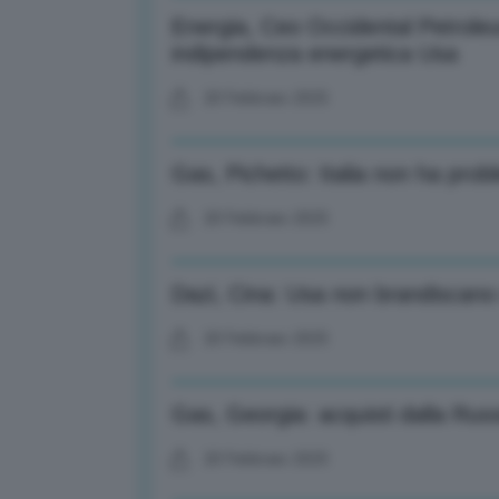
Energia, Ceo Occidental Petrol
indipendenza energetica Usa
20 Febbraio 2025
Gas, Pichetto: Italia non ha pro
20 Febbraio 2025
Dazi, Cina: Usa non brandiscano
20 Febbraio 2025
Gas, Georgia: acquisti dalla Russi
20 Febbraio 2025