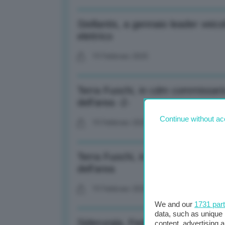
Stellantis, a gennaio leader veic
elettrico
19 Febbraio 2025
Terra Fuochi, in cdm commissario
dell’area -2-
Continue without ac
19 Febbraio 2025
Terra Fuochi, in cdm commissario
dell’area
19 Febbraio 2025
We and our
1731 par
data, such as unique 
Siderurgia, Federacciai: Produzi
content, advertising