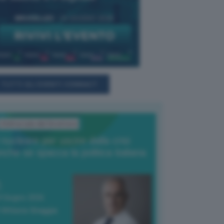
TUTTI GLI EVENTI CONNACT
L'Editoriale del Direttore
l nucleare per uscire dalla crisi
nche se spacca la politica italiana
4 Giugno 2026
 Vittorio Oreggia