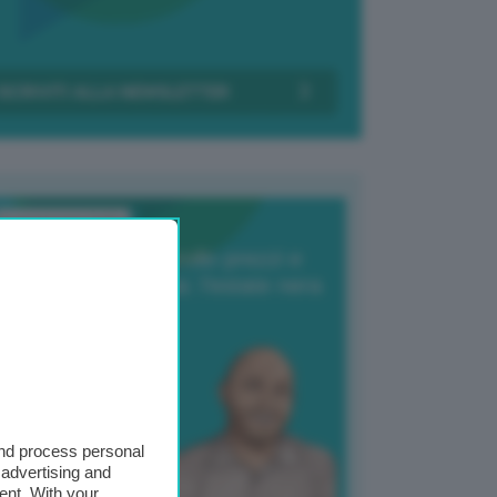
Transizione Italia
orte produzione, crollo prezzi e
oncorrenza asiatica: l’estate nera
elle patate
6 Agosto 2025
 Giuliano Zulin
and process personal
 advertising and
ent. With your