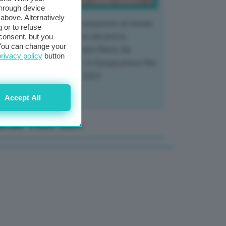
through device
above. Alternatively
 mercato del tubero più consumato al mondo
 or to refuse
 vivendo un crollo storico dei prezzi,
consent, but you
. You can change your
tendo a dura prova l'intera filiera, dai
privacy policy
button
tivatori ai trasformatori. In Europa prezzi fino
70% in meno rispetto al 2024
Accept All
anale Video GEA