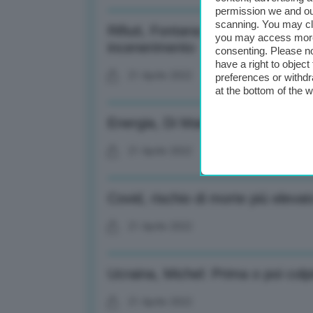
permission we and o
scanning. You may cl
Rifiuti, Fontana (Mite): Superare
you may access more 
incenerimento
consenting. Please no
have a right to objec
21 Aprile 2022
preferences or withdr
at the bottom of the 
Energia, Di Maio e Cingolani atter
21 Aprile 2022
Covid, rischio di morte più eleva
21 Aprile 2022
Ucraina, Michel: Prima o poi colp
21 Aprile 2022