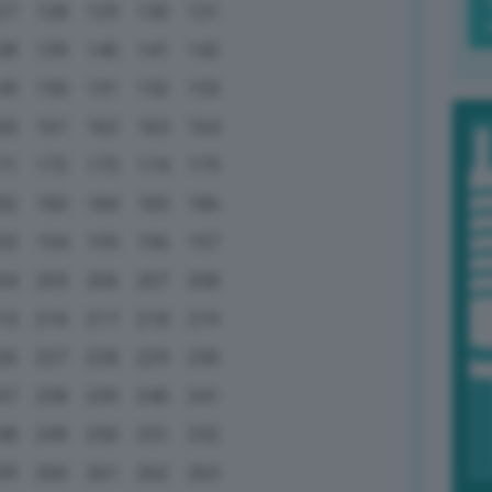
27
128
129
130
131
38
139
140
141
142
49
150
151
152
153
60
161
162
163
164
71
172
173
174
175
82
183
184
185
186
93
194
195
196
197
04
205
206
207
208
15
216
217
218
219
26
227
228
229
230
37
238
239
240
241
48
249
250
251
252
59
260
261
262
263