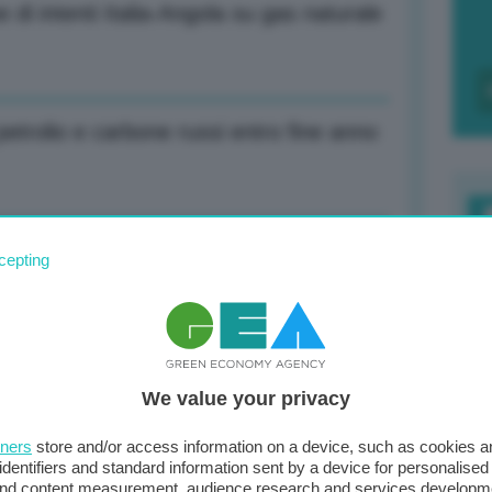
e di intenti Italia-Angola su gas naturale
etrolio e carbone russi entro fine anno
one maggioranza: 230 voti favorevoli, 18
F
cepting
c
d
0
one maggioranza: 230 voti favorevoli, 18
We value your privacy
di
tners
store and/or access information on a device, such as cookies 
identifiers and standard information sent by a device for personalised
 and content measurement, audience research and services developm