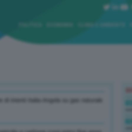
POLITICA
ECONOMIA
CLIMA E AMBIENTE
B
e di intenti Italia-Angola su gas naturale
16
rev
15
ond