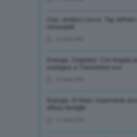
Gas, sindaco Lecce: Tap definito
rinnovabili
21 Aprile 2022
Energia, Cingolani: Con Angola pa
sostegno a Transizione eco
21 Aprile 2022
Energia, Di Maio: Importante acc
difesa famiglie
21 Aprile 2022