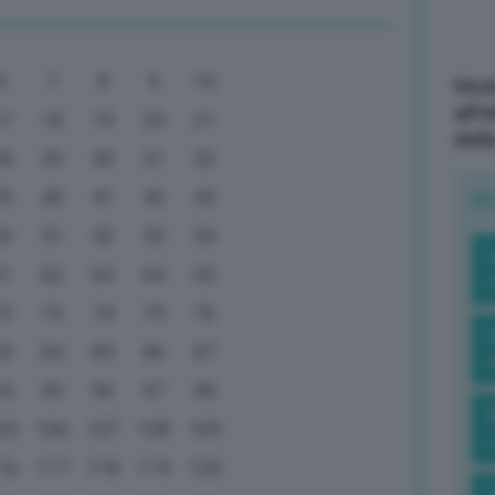
6
7
8
9
10
Mott
all’
17
18
19
20
21
dell
28
29
30
31
32
39
40
41
42
43
R
50
51
52
53
54
61
62
63
64
65
72
73
74
75
76
83
84
85
86
87
94
95
96
97
98
05
106
107
108
109
16
117
118
119
120