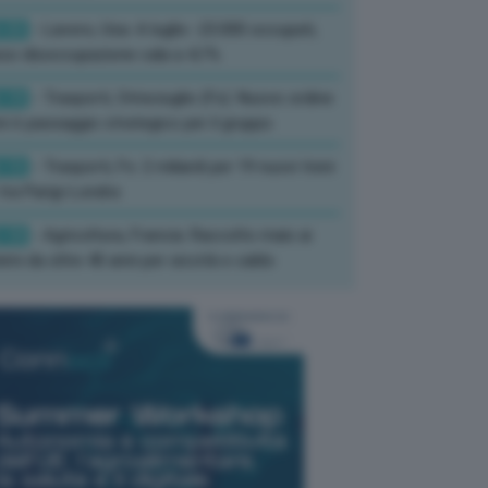
:33
- Lavoro, Usa: A luglio -23.000 occupati,
so disoccupazione cala a 4,1%
:19
- Trasporti, Strisciuglio (Fs): Nuovo ordine
ni è passaggio strategico per il gruppo
:15
- Trasporti, Fs: 2 miliardi per 19 nuovi treni
tra Parigi-Londra
:10
- Agricoltura, Francia: Raccolto mais ai
imi da oltre 40 anni per siccità e caldo