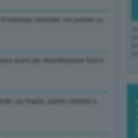
 di interesse nazionale, ma puntare su
L'o
L'e
apr
que
sso avanti per diversificazione fonti e
ordo con Angola, azione costante a