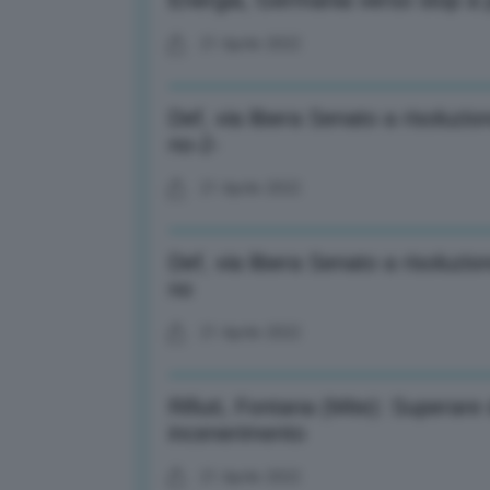
Energia, Germania verso stop a p
21 Aprile 2022
Def, via libera Senato a risoluzi
no-2-
21 Aprile 2022
Def, via libera Senato a risoluzi
no
21 Aprile 2022
Rifiuti, Fontana (Mite): Superare
incenerimento
21 Aprile 2022