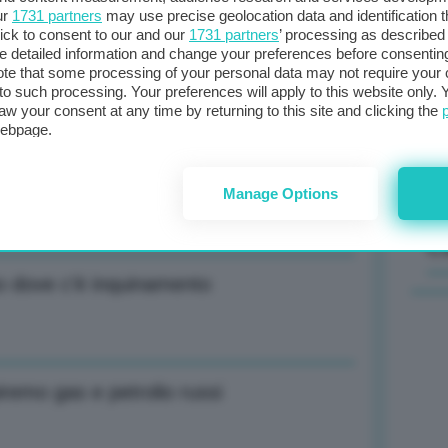
ur
1731 partners
may use precise geolocation data and identification 
ick to consent to our and our
1731 partners
’ processing as described 
 discariche con opzioni diverse da
Il
detailed information and change your preferences before consenting
sta
te that some processing of your personal data may not require your 
t to such processing. Your preferences will apply to this website only
met
aw your consent at any time by returning to this site and clicking the
col
webpage.
al 
rati in Angola
Manage Options
C
to dove c’è inquinamento
iremo gas e petrolio russi