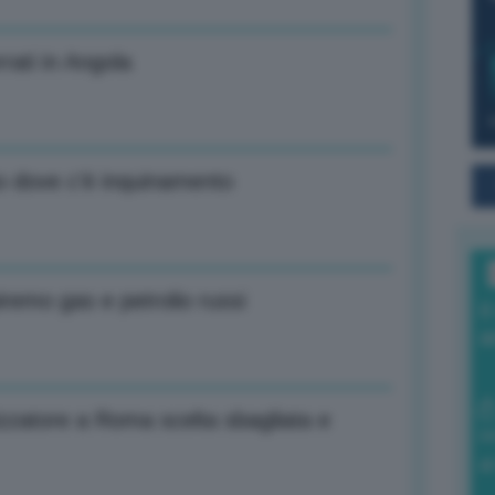
rati in Angola
to dove c’è inquinamento
iremo gas e petrolio russi
I
a
izzatore a Roma scelta sbagliata e
0
di