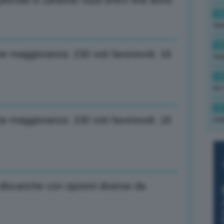
etrolio e carbone russi entro fine anno
14
tas
14
one maggioranza: 230 voti favorevoli, 18
tre
14
Av 
12
one maggioranza: 230 voti favorevoli, 18
min
 discariche con opzioni diverse da