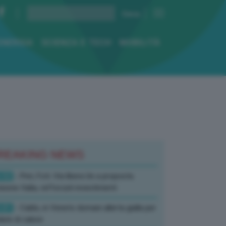
ENERGIA
SCIENZA E TECH
MOBILITÀ
REAKING NEWS
:52
- Pnrr, Foti: Via libera Ue a proposta
isione Italia, rafforzati investimenti
:01
- Caldo, in Veneto domani allerta gialla per
ate di calore