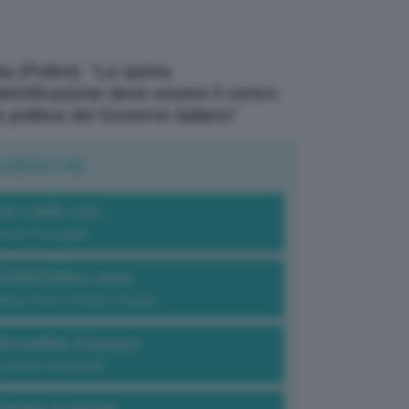
a (Polimi): “La spinta
elettrificazione deve essere il centro
a politica del Governo italiano”
UBRICHE
Un caffè con...
Carlo Fumagalli
GREENdez-vous
Elena Fois e Chiara Troiano
Bruxelles Express
Lorenzo Robustelli