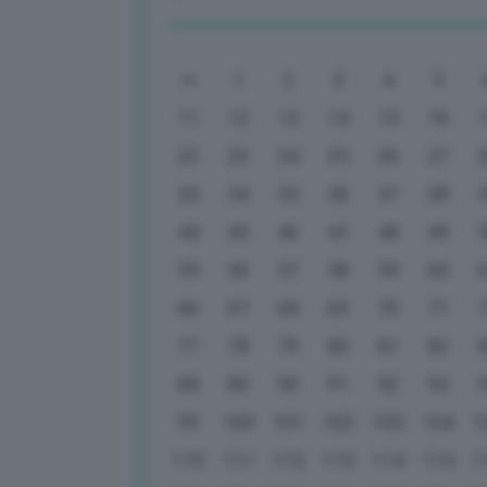
1
2
3
4
5
11
12
13
14
15
16
22
23
24
25
26
27
33
34
35
36
37
38
44
45
46
47
48
49
55
56
57
58
59
60
66
67
68
69
70
71
77
78
79
80
81
82
88
89
90
91
92
93
99
100
101
102
103
104
1
110
111
112
113
114
115
1