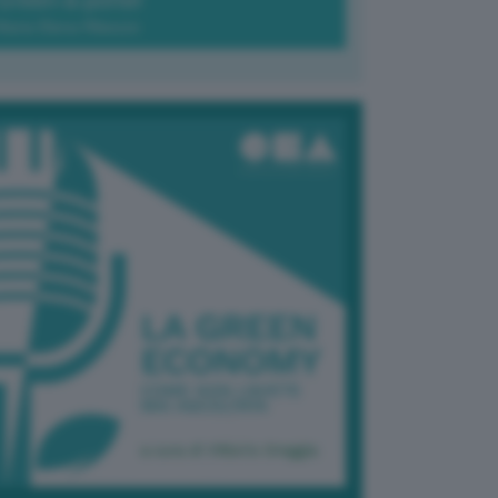
Green-à-porter
Maria Elena Ribezzo