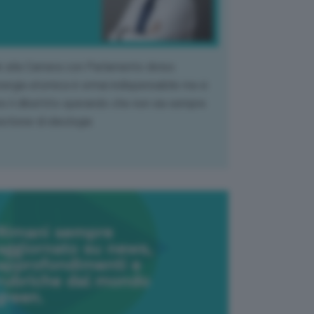
k alla Camera con Parlamento diviso.
nergia atomica è ormai indispensabile ma si
e il dibattito sperando che non sia sempre
stione di ideologia