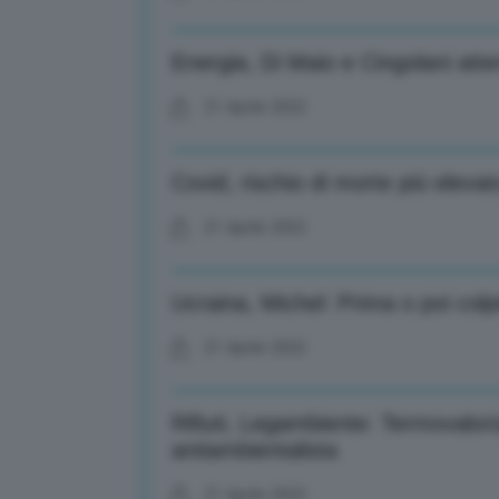
Energia, Di Maio e Cingolani atter
21 Aprile 2022
Covid, rischio di morte più eleva
21 Aprile 2022
Ucraina, Michel: Prima o poi colp
21 Aprile 2022
Rifiuti, Legambiente: Termovalor
antiambientalista
21 Aprile 2022