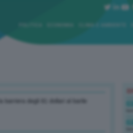
POLITICA
ECONOMIA
CLIMA E AMBIENTE
B
 barriera degli 81 dollari al barile
09
luc
09
ben