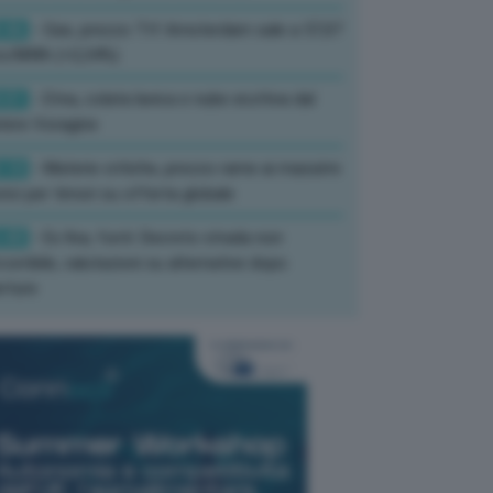
:46
- Gas, prezzo Ttf Amsterdam sale a 57,07
ro/MWh (+2,34%)
:01
- Etna, colata lavica e nube eruttiva dal
tere Voragine
:10
- Materie critiche, prezzo rame ai massimi
rici per timori su offerta globale
:40
- Ex Ilva, fonti: Decreto strada non
corribile, valutazioni su alternative dopo
rture