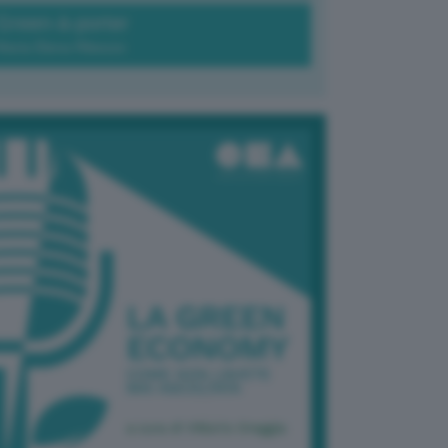
Green-à-porter
Maria Elena Ribezzo