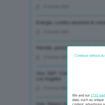
10 Gennaio 2025
Energia, Londra sanziona le rus
10 Gennaio 2025
Petrolio, prezzo Brent sale del 4
Continue without ac
10 Gennaio 2025
Usa, S&P: Compagnie assicurativ
Los Angeles
10 Gennaio 2025
We and our
1731 par
data, such as unique 
Gas, Regno Unito: Stoccaggi scesi
content, advertising