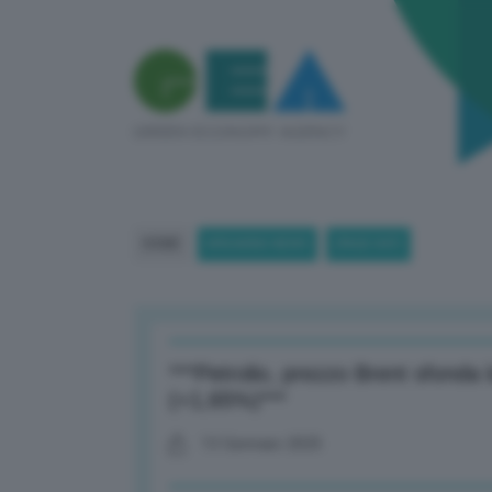
HOME
BREAKING NEWS
(PAGE 847)
***Petrolio, prezzo Brent sfonda la
(+1,65%)***
13 Gennaio 2025