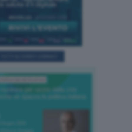
TUTTI GLI EVENTI CONNACT
L'Editoriale del Direttore
l nucleare per uscire dalla crisi
nche se spacca la politica italiana
4 Giugno 2026
 Vittorio Oreggia