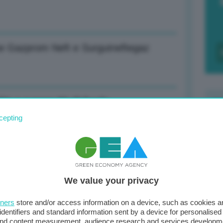
se Gazprom Neft e Surgutneftegaz
,5% e supera 80 dlr/barile
cepting
F
c
d
e possono assorbire perdite da incendi
We value your privacy
0
di
tners
store and/or access information on a device, such as cookies 
identifiers and standard information sent by a device for personalised
 a livelli preoccupanti
 and content measurement, audience research and services developm