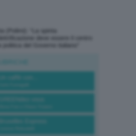
a (Polimi): “La spinta
elettrificazione deve essere il centro
a politica del Governo italiano”
UBRICHE
Un caffè con...
Carlo Fumagalli
GREENdez-vous
Elena Fois e Chiara Troiano
Bruxelles Express
Lorenzo Robustelli