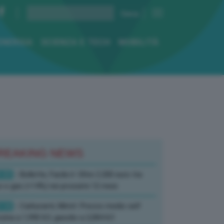
ENERGIA
SCIENZA E TECH
MOBILITÀ
REAKING NEWS
:33
- Bollette, Facile.it: Oltre 2.200 euro tra
e e gas (+14%) nei prossimi 12 mesi
:14
- Carburanti, Mimit: Prezzo medio self
zina a 1,990 €/l, gasolio a 2,084 €/l