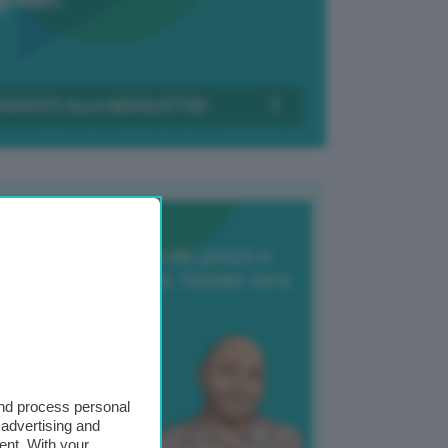
Transizione Italia
orte produzione, crollo prezzi e
oncorrenza asiatica: l’estate nera
elle patate
6 Agosto 2025
 Giuliano Zulin
and process personal
 advertising and
ent. With your