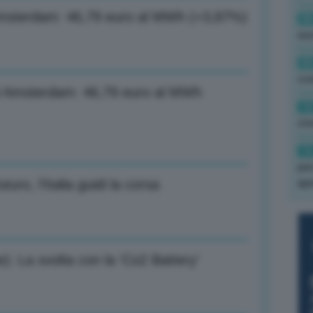
i Amsterdam: 46,79 euro al MWh (+3,87%)
08
eu
08
cra
f di Amsterdam: 46,79 euro al MWh
18
sto
16
per
turo, l’Italia guidi la corsa
ape
: La svolta con la ‘Co2 Battery’