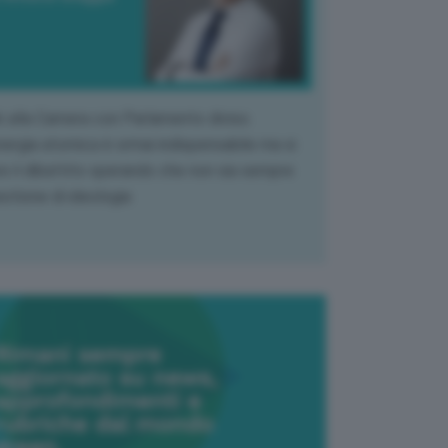
k alla Camera con Parlamento diviso.
nergia atomica è ormai indispensabile ma si
e il dibattito sperando che non sia sempre
stione di ideologia