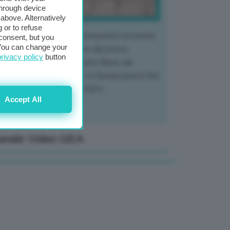
through device
above. Alternatively
 or to refuse
 mercato del tubero più consumato al mondo
consent, but you
. You can change your
 vivendo un crollo storico dei prezzi,
privacy policy
button
tendo a dura prova l'intera filiera, dai
tivatori ai trasformatori. In Europa prezzi fino
70% in meno rispetto al 2024
Accept All
anale Video GEA