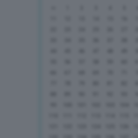
1
2
3
4
5
11
12
13
14
15
16
22
23
24
25
26
27
33
34
35
36
37
38
44
45
46
47
48
49
55
56
57
58
59
60
66
67
68
69
70
71
77
78
79
80
81
82
88
89
90
91
92
93
99
100
101
102
103
104
1
110
111
112
113
114
115
1
121
122
123
124
125
126
1
132
133
134
135
136
137
1