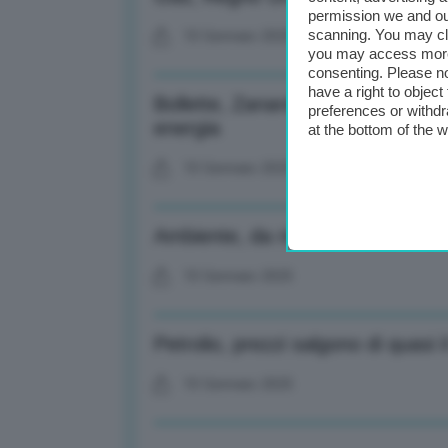
permission we and o
scanning. You may cl
10 Gennaio 2025
you may access more 
consenting. Please no
have a right to objec
Bollette, Zanardi (Assofond): Situa
preferences or withdr
energia
at the bottom of the 
10 Gennaio 2025
Ambiente, da ricerca svizzera un 
10 Gennaio 2025
Petrolio, prezzi salgono di quasi i
10 Gennaio 2025