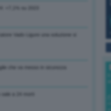
024: +7,1% su 2023
catore Vado Ligure una soluzione si
gile che va messo in sicurezza
I
a
 sale a 24 morti
0
di