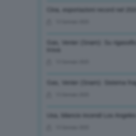
Cina, esportazioni record nel 2
13 Gennaio 2025
Gas, Venier (Snam): Su rigassifi
trova
13 Gennaio 2025
Gas, Venier (Snam): Sistema fra
13 Gennaio 2025
Usa, bilancio incendi Los Angeles
13 Gennaio 2025