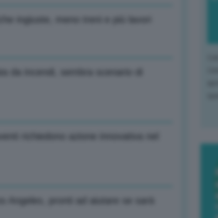
iche ingiuste, meno treni e più lavori
L'o
L'e
a da incendi, sembra scenario di
apr
que
enti richiedono azione innovativa nel
s Angeles, pronti ad aiutare se sarà