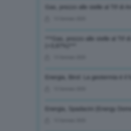
Gas, prezzo alle stelle al Ttf d
13 Gennaio 2025
***Gas, prezzo alle stelle al Tt
(+3,87%)***
13 Gennaio 2025
Energia, Birol: La geotermia è il fu
13 Gennaio 2025
Energia, Spadacini (Energy Dome)
13 Gennaio 2025