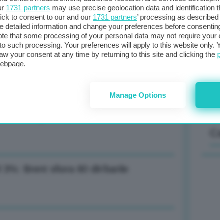
ur
1731 partners
may use precise geolocation data and identification 
ick to consent to our and our
1731 partners
’ processing as described 
detailed information and change your preferences before consenting
Il
te that some processing of your personal data may not require your 
t to such processing. Your preferences will apply to this website only
sta
zione mai vista, crollo ordini e rincari
aw your consent at any time by returning to this site and clicking the
met
webpage.
col
al 
Manage Options
sistema green per deumidificare l’aria
C
l 3%: Brent sfiora 80 dlr/barile