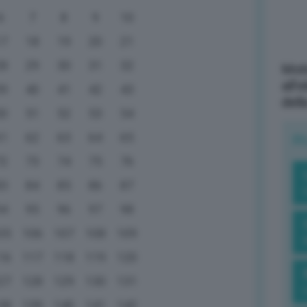
6
7
8
9
10
17
18
19
20
21
28
29
30
31
32
Mott
all’
39
40
41
42
43
dell
50
51
52
53
54
61
62
63
64
65
R
72
73
74
75
76
83
84
85
86
87
94
95
96
97
98
05
106
107
108
109
16
117
118
119
120
27
128
129
130
131
38
139
140
141
142