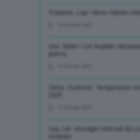
Trasporti, Lupi: Verso Salvini crit
13 Gennaio 2025
Usa, Biden: Los Angeles devastat
guerra
10 Gennaio 2025
Clima, Guterres: Temperature rov
2025
10 Gennaio 2025
Usa, Ue: Immagini infernali da Lo
richiesto