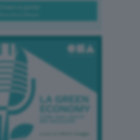
Green-à-porter
Maria Elena Ribezzo