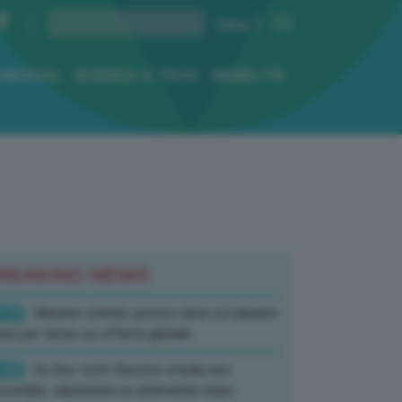
ENERGIA
SCIENZA E TECH
MOBILITÀ
REAKING NEWS
:10
- Materie critiche, prezzo rame ai massimi
rici per timori su offerta globale
:40
- Ex Ilva, fonti: Decreto strada non
corribile, valutazioni su alternative dopo