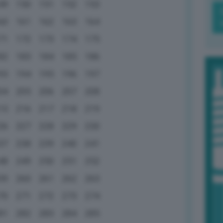
49
150
151
152
153
60
161
162
163
164
71
172
173
174
175
82
183
184
185
186
93
194
195
196
197
04
205
206
207
208
15
216
217
218
219
26
227
228
229
230
37
238
239
240
241
48
249
250
251
252
59
260
261
262
263
70
271
272
273
274
81
282
283
284
285