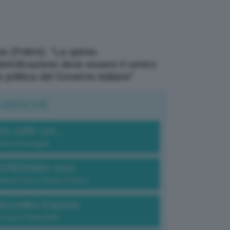
a (Polimi): “La spinta
elettrificazione deve essere il centro
a politica del Governo italiano”
UBRICHE
Un caffè con...
Carlo Fumagalli
GREENdez-vous
Elena Fois e Chiara Troiano
Bruxelles Express
Lorenzo Robustelli