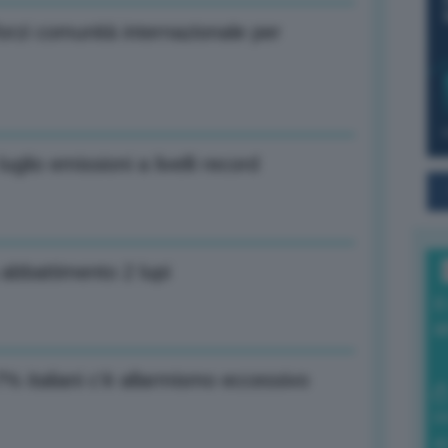
forzi comunità internazionale per
glio emissioni a livelli record
 abbattimento 2 lupi
I
a
% italiani c’è allarmismo eccessivo
0
di