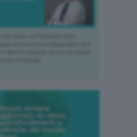
k alla Camera con Parlamento diviso.
nergia atomica è ormai indispensabile ma si
e il dibattito sperando che non sia sempre
stione di ideologia