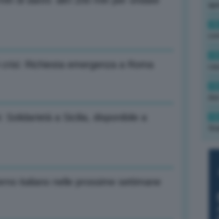
0 mln di danni: altri 200 mln per ondate
ape
15
con
13
di crisi: Richiesta emergenza a Roma
cau
13
due
 Solidarietà a Sicilia, disponibile a
12
fin
no italiano nelle prossime settimane