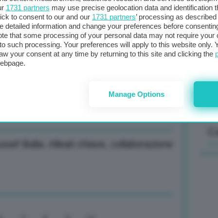
ur
1731 partners
may use precise geolocation data and identification 
ick to consent to our and our
1731 partners
’ processing as described 
estremi dipendono da noi, fermiamo
detailed information and change your preferences before consenting
Il
te that some processing of your personal data may not require your 
t to such processing. Your preferences will apply to this website only
sta
aw your consent at any time by returning to this site and clicking the
met
webpage.
col
al 
37% utile netto nel primo semestre
Manage Options
C
sef Balla: Alleati chiave, collaborazione