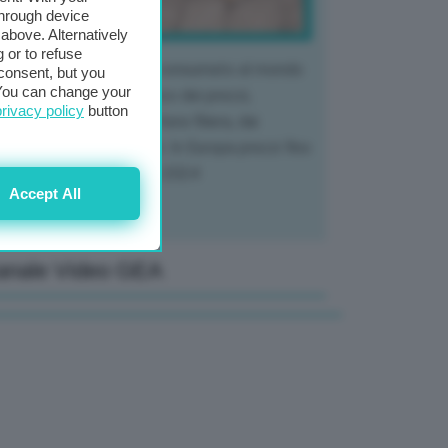
through device
above. Alternatively
 or to refuse
 mercato del tubero più consumato al mondo
consent, but you
. You can change your
 vivendo un crollo storico dei prezzi,
privacy policy
button
tendo a dura prova l'intera filiera, dai
tivatori ai trasformatori. In Europa prezzi fino
70% in meno rispetto al 2024
Accept All
anale Video GEA