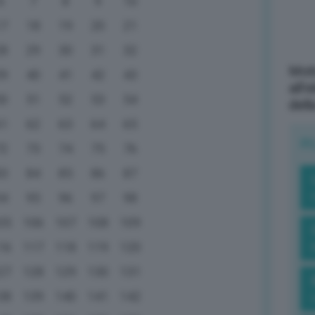
6
7
8
9
10
17
18
19
20
21
28
29
30
31
32
Mott
39
40
41
42
43
all’
50
51
52
53
54
dell
61
62
63
64
65
R
72
73
74
75
76
83
84
85
86
87
94
95
96
97
98
05
106
107
108
109
16
117
118
119
120
27
128
129
130
131
38
139
140
141
142