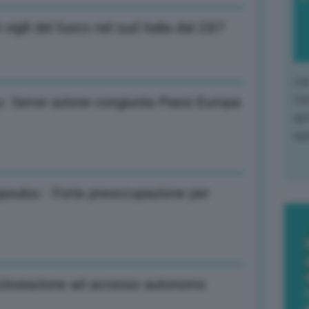
vigili del fuoco nel sud Italia dal 23/7
L'o
L'e
u: Serve azione congiunta Paesi Europa
apr
que
opoulou : Forte preoccupazione per
ciclostazione ad accesso autonomo