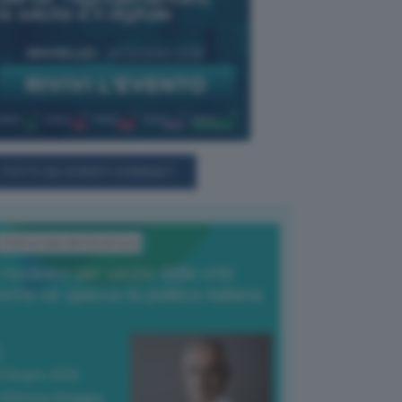
TUTTI GLI EVENTI CONNACT
L'Editoriale del Direttore
l nucleare per uscire dalla crisi
nche se spacca la politica italiana
4 Giugno 2026
 Vittorio Oreggia