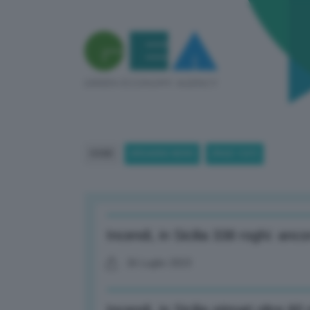
HOME
BREAKING NEWS
(PAGE 1337)
Incendi, in Sicilia 338 roghi: anc
26 Luglio 2023