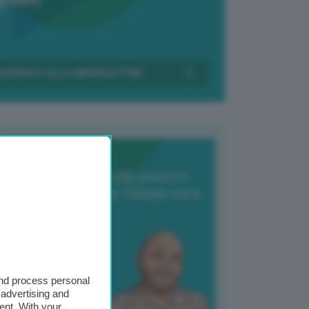
Transizione Italia
orte produzione, crollo prezzi e
oncorrenza asiatica: l’estate nera
elle patate
6 Agosto 2025
 Giuliano Zulin
and process personal
 advertising and
ent. With your