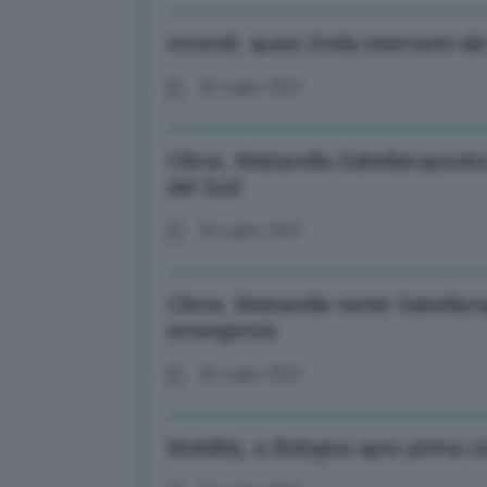
Incendi, quasi 2mila interventi dei 
26 Luglio 2023
Clima, Mattarella-Sakellaropoulo
del Sud
26 Luglio 2023
Clima, Mattarella sente Sakellar
emergenza
26 Luglio 2023
Mobilità, a Bologna apre prima 