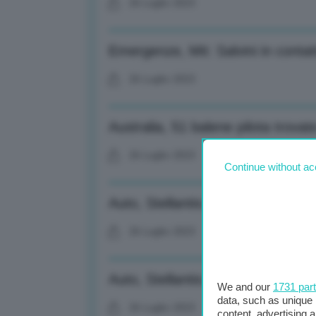
26 Luglio 2023
Emergenze, Mit: Salvini in contat
26 Luglio 2023
Australia, 51 balene pilota trov
26 Luglio 2023
Continue without ac
Auto, Stellantis: Confermata gu
26 Luglio 2023
Auto, Stellantis: +24% vendita gl
We and our
1731 par
data, such as unique 
26 Luglio 2023
content, advertising