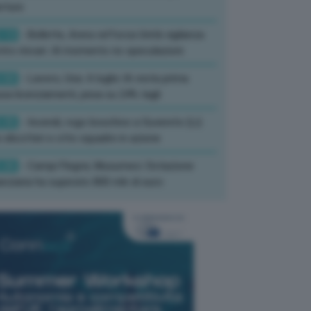
rture
:13
- Bollette, Arera rafforza Unità vigilanza
tro rincari: Al momento no speculazioni
:50
- Lavoro, Usa: A luglio IA resta prima
sa licenziamenti, pesa su 24% tagli
:35
- Incendi, rogo boschivo a Suvereto (Li):
 elicotteri e otto squadre in azione
:26
- Campi Flegrei, Musumeci: Dotazione
anziaria ha superato 800 mln di euro