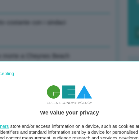
to costante con i sindaci
ate morte a Cheynes Beach
cepting
F
c
idance 2023
d
We value your privacy
0
obale di elettriche nel primo semestre
di
tners
store and/or access information on a device, such as cookies 
identifiers and standard information sent by a device for personalised
 and content measurement, audience research and services developm