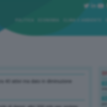
POLITICA
ECONOMIA
CLIMA E AMBIENTE
B
ora 40 attivi ma dato in diminuzione
18
sto
16
per