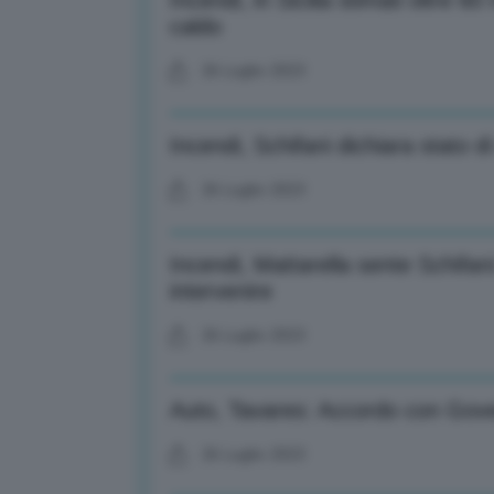
Incendi, in Sicilia stimati oltre 6
caldo
26 Luglio 2023
Incendi, Schifani dichiara stato 
26 Luglio 2023
Incendi, Mattarella sente Schifani:
intervenire
26 Luglio 2023
Auto, Tavares: Accordo con Gover
26 Luglio 2023