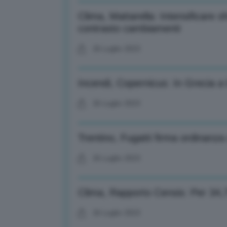
Clima, Mattarella: Intensificare s
contrasto cambiamenti
26 Luglio 2023
Incendi, Copernicus: In Grecia a lu
26 Luglio 2023
Trentino, Fugatti firma ordinanza
26 Luglio 2023
Clima, Rapporto Censis: Per 34,7
26 Luglio 2023