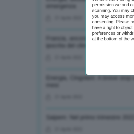
permission we and o
emergenza
scanning. You may cl
you may access more 
21 Aprile 2022
consenting. Please no
have a right to objec
preferences or withdr
Francia, ancora ecologia nel diba
at the bottom of the 
ipocrita del clima
21 Aprile 2022
Energia, Cingolani: A breve stop 
mesi
21 Aprile 2022
Saipem: Nel primo trimestre 202
21 Aprile 2022