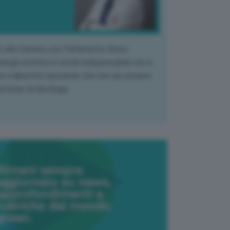
k alla Camera con Parlamento diviso.
nergia atomica è ormai indispensabile ma si
e il dibattito sperando che non sia sempre
stione di ideologia