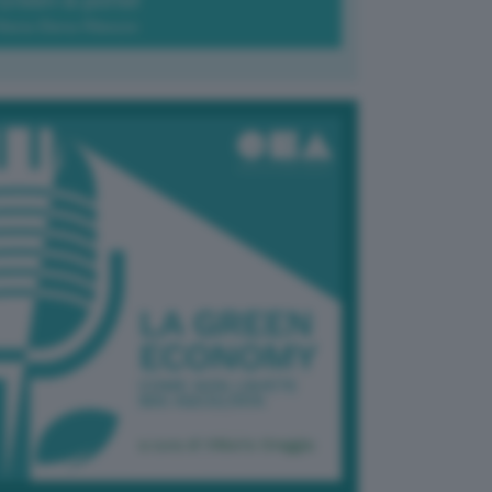
Green-à-porter
Maria Elena Ribezzo