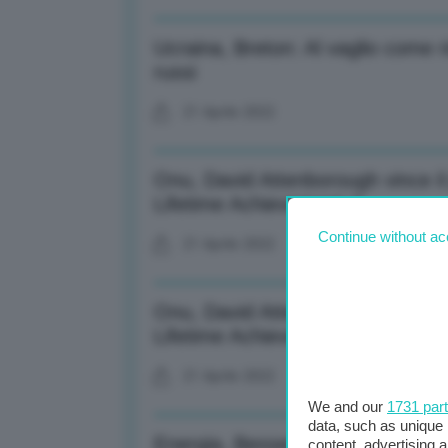
Ucraina, Breton: Al vaglio come 
russi
21 Aprile 2022
Onu, David Attenborough vince i
Lifetime Achievement-2-
Continue without ac
21 Aprile 2022
Onu, David Attenborough vince i
Lifetime Achievement
21 Aprile 2022
We and our
1731 par
data, such as unique 
Energia, Besseghini (Arera): Co
content, advertising