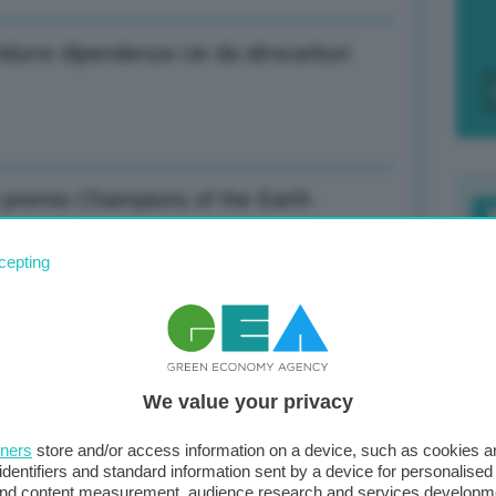
ridurre dipendenza Ue da idrocarburi
l premio Champions of the Earth
F
cepting
c
d
l premio Champions of the Earth
0
We value your privacy
di
tners
store and/or access information on a device, such as cookies 
identifiers and standard information sent by a device for personalised
n stop gas russo entreremmo in scenario
 and content measurement, audience research and services developm