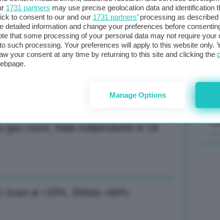
ur
1731 partners
may use precise geolocation data and identification 
ick to consent to our and our
1731 partners
’ processing as described 
Il
detailed information and change your preferences before consenting
sta
te that some processing of your personal data may not require your 
t to such processing. Your preferences will apply to this website only
met
aw your consent at any time by returning to this site and clicking the
col
ttito presidenziale. Le Pen: Macron
webpage.
al 
Manage Options
C
a gas russo, Italia indipendente in 18
2 ricavi al +20%, Ebitda +80%