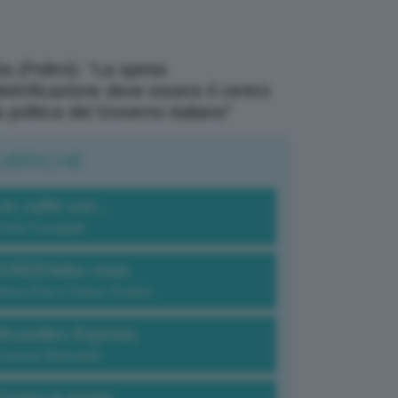
a (Polimi): “La spinta
elettrificazione deve essere il centro
a politica del Governo italiano”
UBRICHE
Un caffè con...
Carlo Fumagalli
GREENdez-vous
Elena Fois e Chiara Troiano
Bruxelles Express
Lorenzo Robustelli