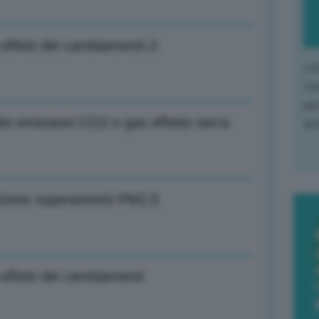
 effetti dei cambiamenti-2-
L'o
L'e
apr
ite emissioni CO2 e gas effetto serra
que
uzione superamenti PM2,5
 effetti dei cambiamenti