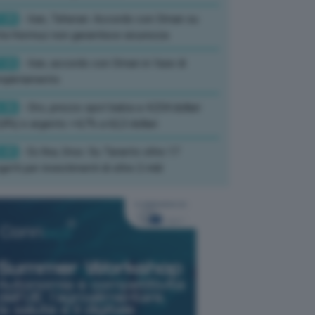
:39
- Iran, Teheran: Accordo con Oman su
ta Hormuz non garantisce sicurezza
:33
- Iran, accordo con Oman in fase di
mpletamento
:36
- Oro, prezzo spot balza a 4.234 dollari
,8%) e argento +4,7% a 62,3 dollari
:45
- Ex Ilva, Urso: Su Taranto oltre 17
getti per investimenti di oltre 2 mld