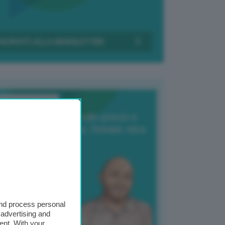
Transizione Italia
orte produzione, crollo prezzi e
oncorrenza asiatica: l’estate nera
elle patate
6 Agosto 2025
 Giuliano Zulin
and process personal
 advertising and
ent. With your