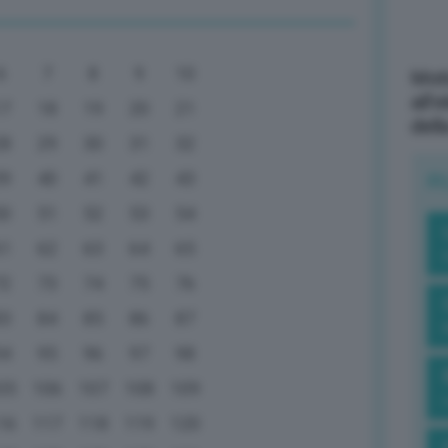
6
7
8
9
10
Mott
all’
17
18
19
20
21
dell
28
29
30
31
32
39
40
41
42
43
R
50
51
52
53
54
61
62
63
64
65
72
73
74
75
76
83
84
85
86
87
94
95
96
97
98
05
106
107
108
109
16
117
118
119
120