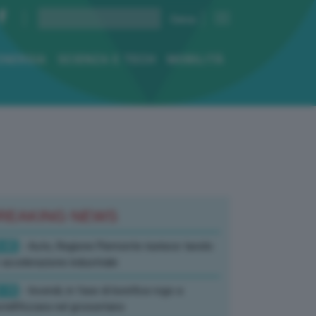
ENERGIA
SCIENZA E TECH
MOBILITÀ
REAKING NEWS
:45
- Auto, Regione Piemonte riunisce tavolo
 accelerazione industriale
:19
- Incendi, in fase di bonifica rogo a
tell’Azzara nel grossetano