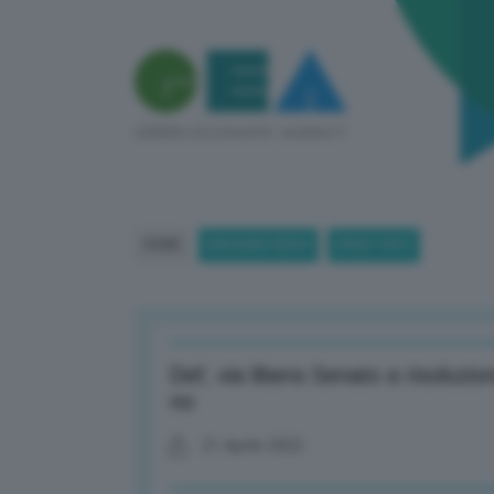
HOME
BREAKING NEWS
(PAGE 1807)
Def, via libera Senato a risoluzi
no
21 Aprile 2022