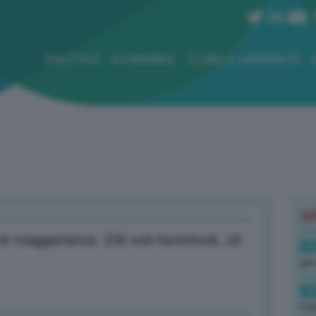
POLITICA
ECONOMIA
CLIMA E AMBIENTE
B
one maggioranza: 230 voti favorevoli, 18
19
per
19
Cas