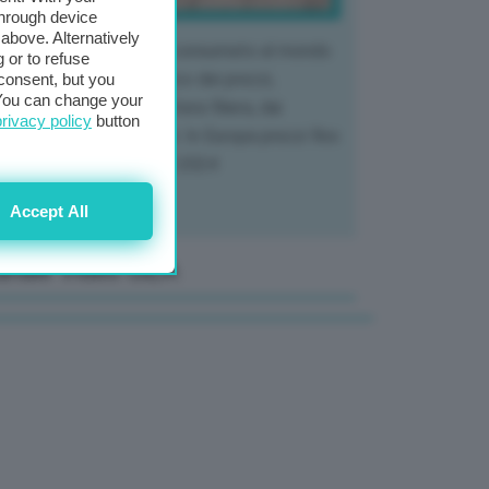
through device
above. Alternatively
 mercato del tubero più consumato al mondo
 or to refuse
 vivendo un crollo storico dei prezzi,
consent, but you
. You can change your
tendo a dura prova l'intera filiera, dai
privacy policy
button
tivatori ai trasformatori. In Europa prezzi fino
70% in meno rispetto al 2024
Accept All
anale Video GEA