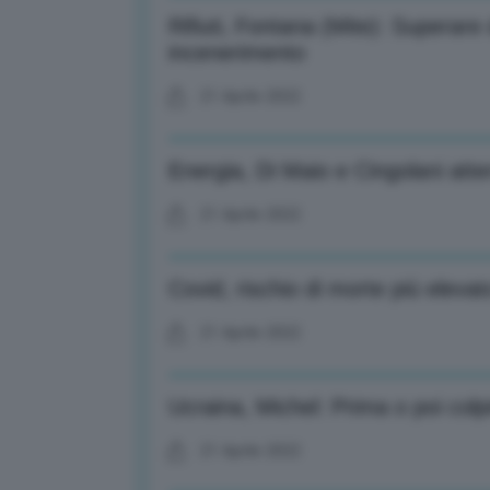
Rifiuti, Fontana (Mite): Superare
incenerimento
21 Aprile 2022
Energia, Di Maio e Cingolani atter
21 Aprile 2022
Covid, rischio di morte più eleva
21 Aprile 2022
Ucraina, Michel: Prima o poi colp
21 Aprile 2022