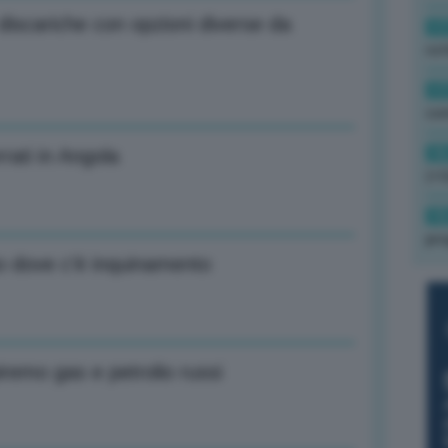
 discariche con opzioni diverse da
17
rot
17
co
16
rati in Angola
(+3
15
pro
to dove c’è inquinamento
iremo gas e petrolio russi