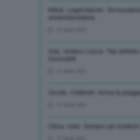
Rifiuti, Legambiente: Termovalor
antiambientalista
21 Aprile 2022
Gas, sindaco Lecce: Tap definito
rinnovabili
21 Aprile 2022
Siccità, Coldiretti: Arriva la piog
21 Aprile 2022
Clima, Istat: Sempre più evidenti
21 Aprile 2022