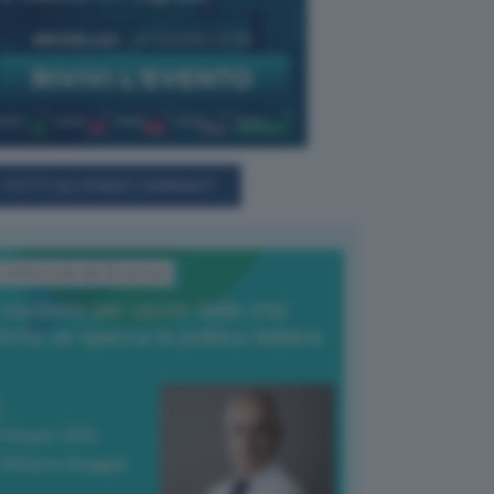
TUTTI GLI EVENTI CONNACT
L'Editoriale del Direttore
l nucleare per uscire dalla crisi
nche se spacca la politica italiana
4 Giugno 2026
 Vittorio Oreggia