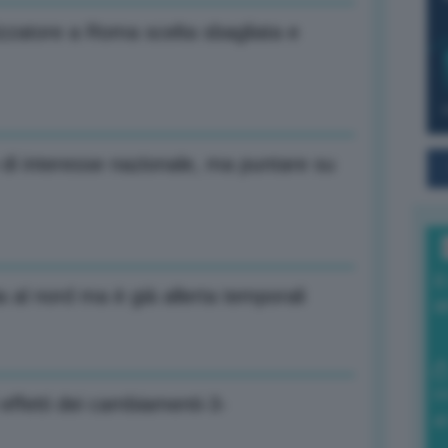
izzatore a Roma scelta sbagliata e
 di interesse nazionale, ma puntare su
I
gia al nord ma è già allerta temporali
a
0
 effetti dei cambiamenti-3-
di