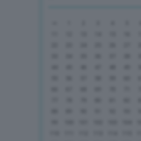
1
2
3
4
5
11
12
13
14
15
16
22
23
24
25
26
27
33
34
35
36
37
38
44
45
46
47
48
49
55
56
57
58
59
60
66
67
68
69
70
71
77
78
79
80
81
82
88
89
90
91
92
93
99
100
101
102
103
104
1
110
111
112
113
114
115
1