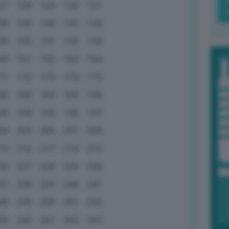
27
128
129
130
131
38
139
140
141
142
49
150
151
152
153
60
161
162
163
164
71
172
173
174
175
82
183
184
185
186
93
194
195
196
197
04
205
206
207
208
15
216
217
218
219
26
227
228
229
230
37
238
239
240
241
48
249
250
251
252
59
260
261
262
263