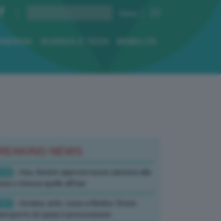
ENERGIA
SCIENZA E TECH
MOBILITÀ
REAKING NEWS
:52
- Usa, Senato approva nuove sanzioni alla
sia e rinnova quelle all’Iran
:07
- Ucraina, amb. russa a Berlino: Drone
’aeroporto di Lipsia è provocazione