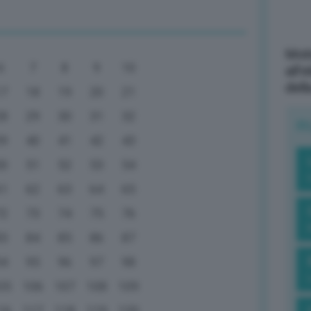
Mott
6
7
8
9
10
all’
dell
17
18
19
20
21
28
29
30
31
32
R
39
40
41
42
43
50
51
52
53
54
61
62
63
64
65
72
73
74
75
76
83
84
85
86
87
94
95
96
97
98
05
106
107
108
109
16
117
118
119
120