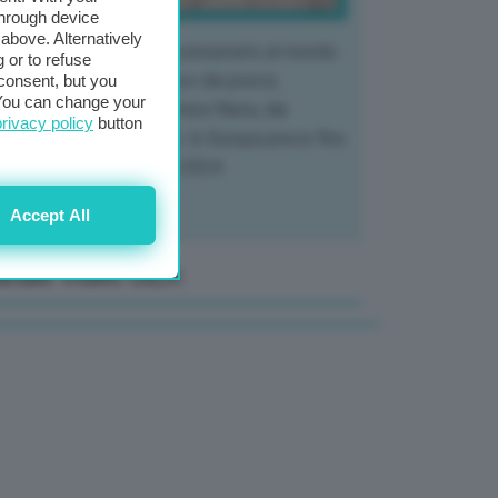
through device
above. Alternatively
 mercato del tubero più consumato al mondo
 or to refuse
 vivendo un crollo storico dei prezzi,
consent, but you
. You can change your
tendo a dura prova l'intera filiera, dai
privacy policy
button
tivatori ai trasformatori. In Europa prezzi fino
70% in meno rispetto al 2024
Accept All
anale Video GEA