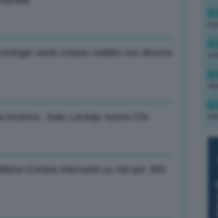
variata
16
rev
15
cnologie verdi creano reddito ma devono
ond
14
tas
14
a incarico: Joao Laranjo nuovo Cfo
tre
ilano-Cortina interventi su reti per 300