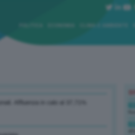
POLITICA
ECONOMIA
CLIMA E AMBIENTE
B
onali. Affluenza in calo al 37,71%
19
Rus
19
all