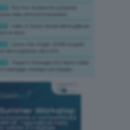
:52
- Pnrr, Foti: Via libera Ue a proposta
isione Italia, rafforzati investimenti
:01
- Caldo, in Veneto domani allerta gialla per
ate di calore
:33
- Lavoro, Usa: A luglio -23.000 occupati,
so disoccupazione cala a 4,1%
:19
- Trasporti, Strisciuglio (Fs): Nuovo ordine
ni è passaggio strategico per il gruppo