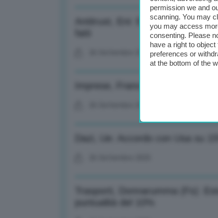
permission we and o
scanning. You may cl
Antitrust, Eni: Eni: Decisione in
you may access more 
fatti
consenting. Please no
have a right to objec
26 Settembre 2025
preferences or withdr
at the bottom of the 
Imprese, Francia: A luglio -0,6% 
26 Settembre 2025
Dazi, Ue: Accordo con Usa su 15
26 Settembre 2025
Trasporti, Donnarumma (Fs): Est
puntualità del 10%