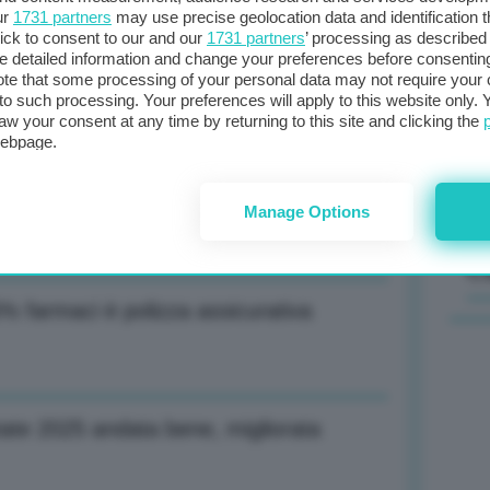
ur
1731 partners
may use precise geolocation data and identification 
ick to consent to our and our
1731 partners
’ processing as described 
comprensibile e infondata, travisamento
Il
detailed information and change your preferences before consenting
sta
te that some processing of your personal data may not require your 
t to such processing. Your preferences will apply to this website only
met
aw your consent at any time by returning to this site and clicking the
col
webpage.
al 
mensile produzione servizi
Manage Options
C
% farmaci è polizza assicurativa
ate 2025 andata bene, migliorata