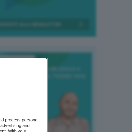
Transizione Italia
orte produzione, crollo prezzi e
oncorrenza asiatica: l’estate nera
elle patate
6 Agosto 2025
 Giuliano Zulin
and process personal
 advertising and
ent. With your