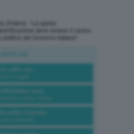
a (Polimi): “La spinta
elettrificazione deve essere il centro
a politica del Governo italiano”
UBRICHE
Un caffè con...
Carlo Fumagalli
GREENdez-vous
Elena Fois e Chiara Troiano
Bruxelles Express
Lorenzo Robustelli