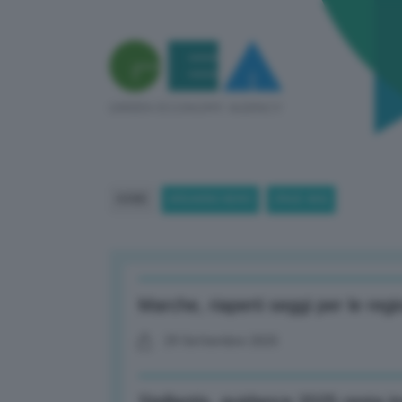
HOME
BREAKING NEWS
(PAGE 484)
Marche, riaperti seggi per le regi
29 Settembre 2025