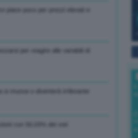
ico piace poco per prezzi elevati e
zarsi per reagire alle variabili di
I
a si muova o diventerà irrilevante
a
0
ezioni con 50,03% dei voti
di