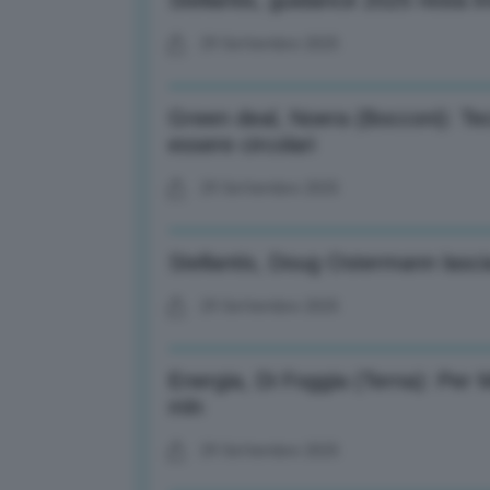
Stellantis, guidance 2025 resta in
29 Settembre 2025
Green deal, Noera (Bocconi): Te
essere circolari
29 Settembre 2025
Stellantis, Doug Ostermann lasci
29 Settembre 2025
Energia, Di Foggia (Terna): Per M
mln
29 Settembre 2025