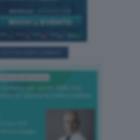
TUTTI GLI EVENTI CONNACT
L'Editoriale del Direttore
l nucleare per uscire dalla crisi
nche se spacca la politica italiana
4 Giugno 2026
 Vittorio Oreggia