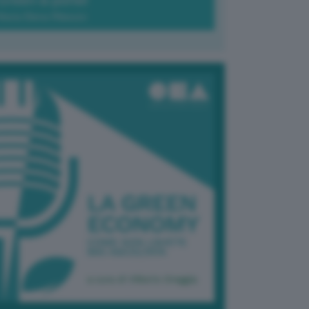
Green-à-porter
Maria Elena Ribezzo