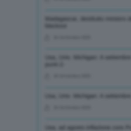
Madagascar, destituito ministro d
blackout
26 Settembre 2025
Usa, Univ. Michigan: A settembre 
punti-2-
26 Settembre 2025
Usa, Univ. Michigan: A settembre 
26 Settembre 2025
Usa, ad agosto inflazione core 