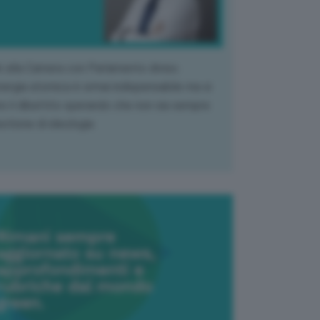
k alla Camera con Parlamento diviso.
nergia atomica è ormai indispensabile ma si
e il dibattito sperando che non sia sempre
stione di ideologia