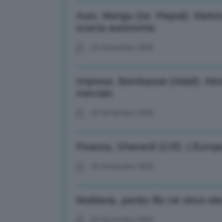
Auto, Merigo (Ist. Piepoli): Elettr
scarsa autonomia
29 Settembre 2025
Imprese, Bombassei (Aidaf): Attrez
mercato
29 Settembre 2025
Finanza, Gherardi (Crif): L’Europ
29 Settembre 2025
Moldavia, partito filo Ue vince el
29 Settembre 2025