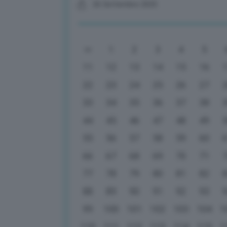
26 Settembre 2025
1
2
3
4
5
11
12
13
14
15
16
22
23
24
25
26
27
33
34
35
36
37
38
44
45
46
47
48
49
55
56
57
58
59
60
66
67
68
69
70
71
77
78
79
80
81
82
88
89
90
91
92
93
99
100
101
102
103
104
1
110
111
112
113
114
115
1