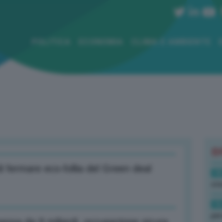
POLITICA
ECONOMIA
CLIMA E AMBIENTE
B
i fermare eco-follia del Green deal
18
sto
16
per