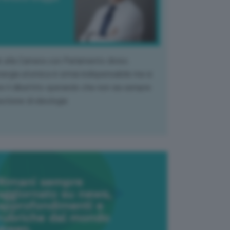
k alla Camera con Parlamento diviso.
nergia atomica è ormai indispensabile ma si
e il dibattito sperando che non sia sempre
stione di ideologia