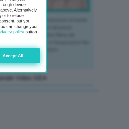
through device
above. Alternatively
 or to refuse
 mercato del tubero più consumato al mondo
consent, but you
. You can change your
 vivendo un crollo storico dei prezzi,
privacy policy
button
tendo a dura prova l'intera filiera, dai
tivatori ai trasformatori. In Europa prezzi fino
70% in meno rispetto al 2024
Accept All
anale Video GEA