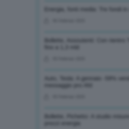
Energia, fonti media: Tre fondi i
06 Febbraio 2025
Bollette, Assoutenti: Con rientro 
fino a 1,3 mld
05 Febbraio 2025
Auto, Tesla: A gennaio -59% ven
messaggio pro Afd
05 Febbraio 2025
Bollette, Pichetto: A studio misure
prezzi energia