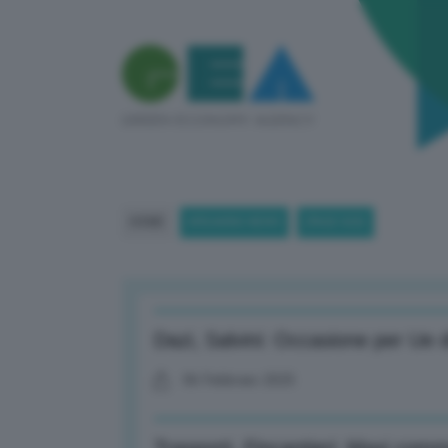
HOME
BREAKING NEWS
(PAGE 820)
Dazi, Salvini: Occasione per Ue d
06 Febbraio 2025