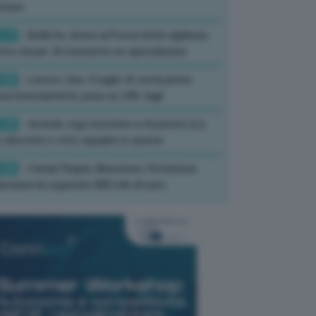
rture
:13
- Bollette, Arera rafforza Unità vigilanza
tro rincari: Al momento no speculazioni
:50
- Lavoro, Usa: A luglio IA resta prima
sa licenziamenti, pesa su 24% tagli
:35
- Incendi, rogo boschivo a Suvereto (Li):
 elicotteri e otto squadre in azione
:26
- Campi Flegrei, Musumeci: Dotazione
anziaria ha superato 800 mln di euro