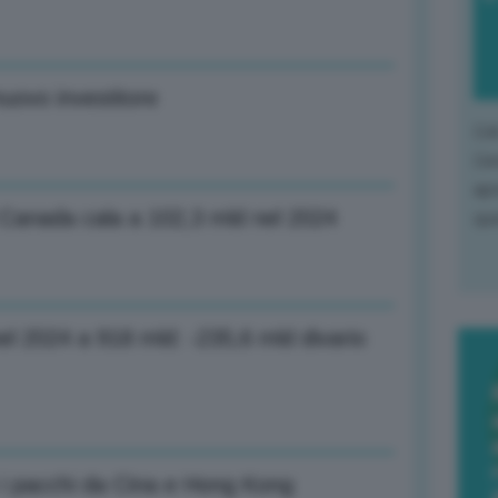
uovo investitore
L'o
L'e
apr
l Canada cala a 102,3 mld nel 2024
que
l 2024 a 918 mld: -235,6 mld divario
 i pacchi da Cina e Hong Kong