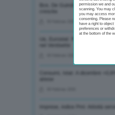
permission we and o
Bce, De Guindos: Da nostre analis
scanning. You may cl
crescita
you may access more 
consenting. Please no
05 Febbraio 2025
have a right to objec
preferences or withdr
at the bottom of the 
Ue, Eurostat: Prezzi produzione i
nei Ventisette
05 Febbraio 2025
Consumi, Istat: A dicembre +0,6%
attese
05 Febbraio 2025
Imprese, indice Pmi: Attività serv