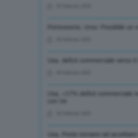
05 Febbraio 2025
Portovesme, Urso: Possibile un n
05 Febbraio 2025
Usa, deficit commerciale verso i
05 Febbraio 2025
Usa, +17% deficit commerciale ne
con Ue
05 Febbraio 2025
Usa, Poste tornano ad accettare