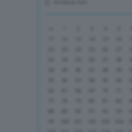
05 Febbraio 2025
1
2
3
4
5
11
12
13
14
15
16
22
23
24
25
26
27
33
34
35
36
37
38
44
45
46
47
48
49
55
56
57
58
59
60
66
67
68
69
70
71
77
78
79
80
81
82
88
89
90
91
92
93
99
100
101
102
103
104
1
110
111
112
113
114
115
1