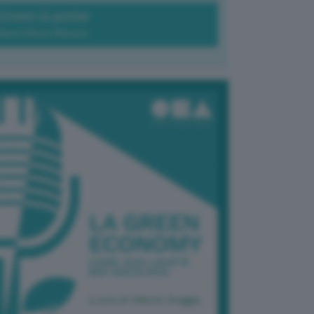
Green-à-porter
Maria Elena Ribezzo