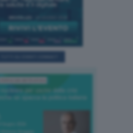
TUTTI GLI EVENTI CONNACT
L'Editoriale del Direttore
l nucleare per uscire dalla crisi
nche se spacca la politica italiana
4 Giugno 2026
 Vittorio Oreggia