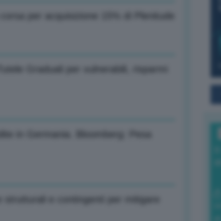
n corsa per acquisizione 15% di Plenitude
Tutele Graduali per vulnerabili, risparmi
dite in Germania. Bloomberg: Pesa
I
a
 strutturali e contingenti per mitigare
0
di