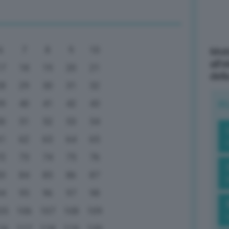
6
7
8
9
10
Mott
all’
17
18
19
20
21
dell
28
29
30
31
32
39
40
41
42
43
R
50
51
52
53
54
61
62
63
64
65
72
73
74
75
76
83
84
85
86
87
94
95
96
97
98
05
106
107
108
109
16
117
118
119
120