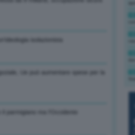
messa da 9 miliardi, occupazione sicura
ape
15
con
13
n’ideologia isolazionista
cau
13
due
negoziale, Ue può aumentare spese per la
12
fin
o il parmigiano ma l’Occidente