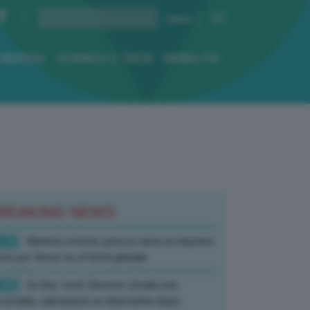
ENERGIA
SCIENZA E TECH
MOBILITÀ
REAKING NEWS
:10
- Materie critiche, prezzo rame ai massimi
rici per timori su offerta globale
:40
- Ex Ilva, fonti: Decreto strada non
corribile, valutazioni su alternative dopo