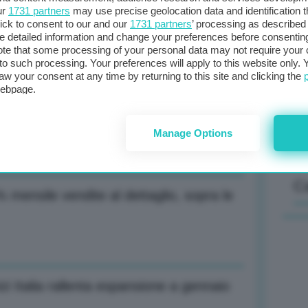
ur
1731 partners
may use precise geolocation data and identification 
i impatto dazi principale sarà sulla
ick to consent to our and our
1731 partners
’ processing as described 
detailed information and change your preferences before consenting
Il
te that some processing of your personal data may not require your 
t to such processing. Your preferences will apply to this website only
sta
aw your consent at any time by returning to this site and clicking the
met
webpage.
col
ndustriale +0,4% sia in zona euro sia
al 
Manage Options
C
 mensile vendite al dettaglio, sopra le
izi Italia rallenta espansione a gennaio