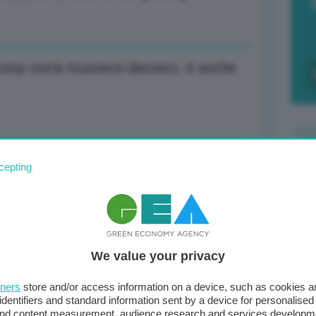
rump vorrà muoversi davvero, è anche
del 2024, nonostante timori di alcuni
cepting
F
c
d
 sarebbe danno per crescita export
We value your privacy
0
di
tners
store and/or access information on a device, such as cookies 
identifiers and standard information sent by a device for personalised
 and content measurement, audience research and services developm