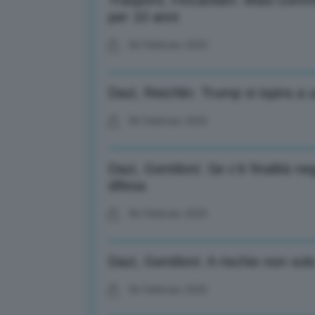
Trasporti, Fincantieri: Maxi com
per 10 anni
06 Febbraio 2025
Dazi, Reichlin: Trump si ispira a u
06 Febbraio 2025
Dazi, Gentiloni: Se c’è finalità 
difesa
06 Febbraio 2025
Dazi, Gentiloni: A rischio non sol
06 Febbraio 2025