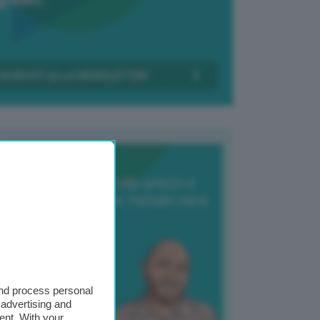
Transizione Italia
orte produzione, crollo prezzi e
oncorrenza asiatica: l’estate nera
elle patate
6 Agosto 2025
 Giuliano Zulin
and process personal
 advertising and
ent. With your