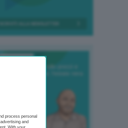
Transizione Italia
orte produzione, crollo prezzi e
oncorrenza asiatica: l’estate nera
elle patate
6 Agosto 2025
 Giuliano Zulin
and process personal
 advertising and
ent. With your