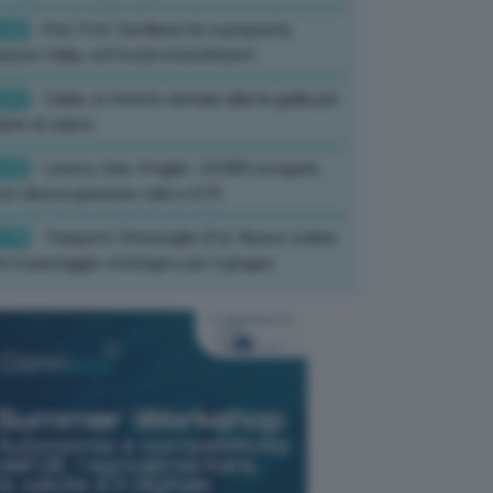
:52
- Pnrr, Foti: Via libera Ue a proposta
isione Italia, rafforzati investimenti
:01
- Caldo, in Veneto domani allerta gialla per
ate di calore
:33
- Lavoro, Usa: A luglio -23.000 occupati,
so disoccupazione cala a 4,1%
:19
- Trasporti, Strisciuglio (Fs): Nuovo ordine
ni è passaggio strategico per il gruppo