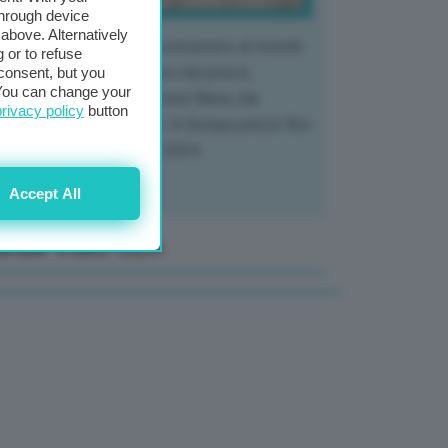
through device
above. Alternatively
 mercato del tubero più consumato al mondo
 or to refuse
 vivendo un crollo storico dei prezzi,
consent, but you
. You can change your
tendo a dura prova l'intera filiera, dai
privacy policy
button
tivatori ai trasformatori. In Europa prezzi fino
70% in meno rispetto al 2024
Accept All
anale Video GEA