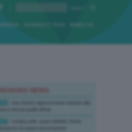
ENERGIA
SCIENZA E TECH
MOBILITÀ
REAKING NEWS
:52
- Usa, Senato approva nuove sanzioni alla
sia e rinnova quelle all’Iran
:07
- Ucraina, amb. russa a Berlino: Drone
’aeroporto di Lipsia è provocazione