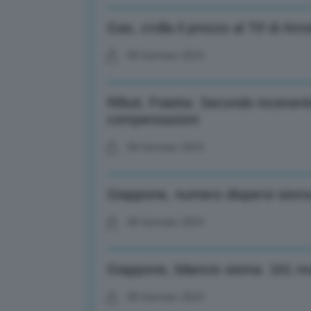
Gas, crolla il prezzo al Ttf di 
08 Gennaio 2024
Rifiuti, Foietta: Secondo incener
compensazioni
08 Gennaio 2024
Giappone, numero dispersi sisma r
08 Gennaio 2024
Giappone, bilancio sisma: 161 mo
08 Gennaio 2024