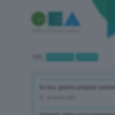
HOME
BREAKING NEWS
(PAGE 1206)
Ex Ilva, governo propone aument
08 Gennaio 2024