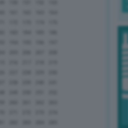
49
150
151
152
153
60
161
162
163
164
71
172
173
174
175
82
183
184
185
186
93
194
195
196
197
04
205
206
207
208
15
216
217
218
219
26
227
228
229
230
37
238
239
240
241
48
249
250
251
252
59
260
261
262
263
70
271
272
273
274
81
282
283
284
285