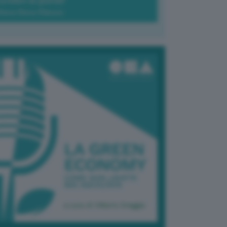
Green-à-porter
Maria Elena Ribezzo