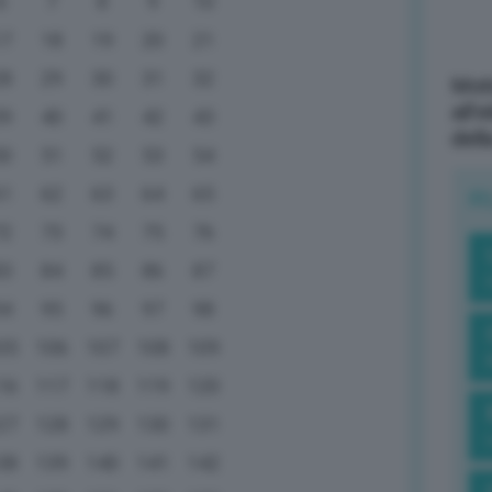
6
7
8
9
10
17
18
19
20
21
28
29
30
31
32
Mott
all’
39
40
41
42
43
dell
50
51
52
53
54
61
62
63
64
65
R
72
73
74
75
76
83
84
85
86
87
94
95
96
97
98
05
106
107
108
109
16
117
118
119
120
27
128
129
130
131
38
139
140
141
142