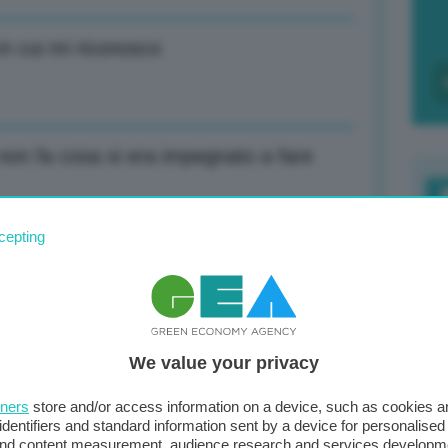
in cui mi riconosco
non fa cosa si era impegnato a fare
F
cepting
c
on ha avuto coraggio di combattere
d
0
We value your privacy
di
emo proposta su target emissioni 2040
tners
store and/or access information on a device, such as cookies 
identifiers and standard information sent by a device for personalised
 and content measurement, audience research and services developm