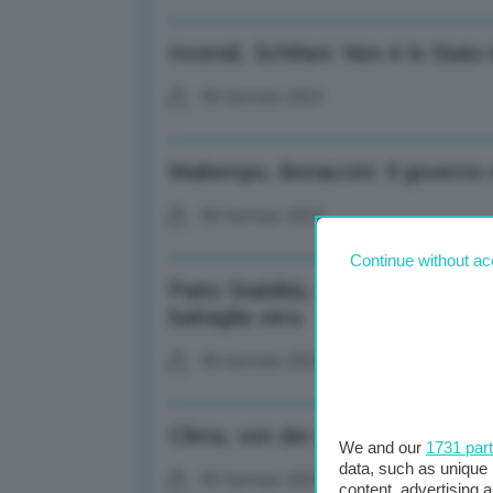
Incendi, Schifani: Non è lo Stato 
08 Gennaio 2024
Maltempo, Bonaccini: Il governo 
08 Gennaio 2024
Continue without ac
Patto Stabilità, Conte: Meloni n
battaglia vera
08 Gennaio 2024
Clima, von der Leyen: Presenter
We and our
1731 par
data, such as unique 
05 Gennaio 2024
content, advertising