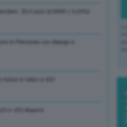
Amsterdam: 33,5 euro al MWh (-3,04%)
L'o
L'e
itore in Piemonte con dialogo e
apr
que
ivisto in rialzo a 323
rti e 103 dispersi