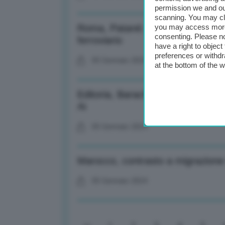
permission we and o
scanning. You may cl
Roma, Patanè: Buon lavoro a Stris
you may access more 
consenting. Please no
ferroviario
have a right to objec
preferences or withdr
05 Gennaio 2024
at the bottom of the 
Editoria, Barachini: Padre Benan
Ai
05 Gennaio 2024
Marocco, contrasto a migrazione i
05 Gennaio 2024