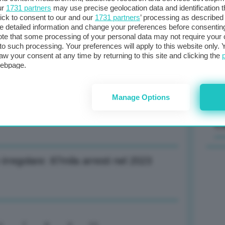
ur
1731 partners
may use precise geolocation data and identification 
ick to consent to our and our
1731 partners
’ processing as described 
Il
ciuglio, spero risolva problemi anello
detailed information and change your preferences before consenting
sta
te that some processing of your personal data may not require your 
t to such processing. Your preferences will apply to this website only
met
aw your consent at any time by returning to this site and clicking the
col
webpage.
al 
ti nuovo presidente della Commissione
Manage Options
C
rregolare: 87mila arresti nel 2023