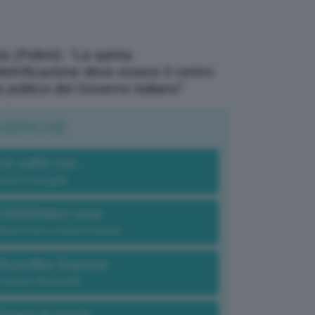
a (Polimi): “La spinta
elettrificazione deve essere il centro
a politica del Governo italiano”
UBRICHE
Un caffè con...
Carlo Fumagalli
GREENdez-vous
Elena Fois e Chiara Troiano
Bruxelles Express
Lorenzo Robustelli