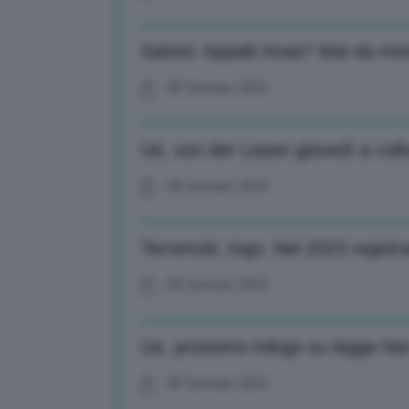
Salvini: Appalti Anas? Mai da min
08 Gennaio 2024
Ue, von der Leyen giovedì a coll
08 Gennaio 2024
Terremoti, Ingv: Nel 2023 registr
08 Gennaio 2024
Ue, prossimo trilogo su legge Net
08 Gennaio 2024