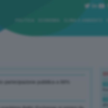
POLITICA
ECONOMIA
CLIMA E AMBIENTE
B
o partecipazione pubblica a 66%
19
Rus
19
all