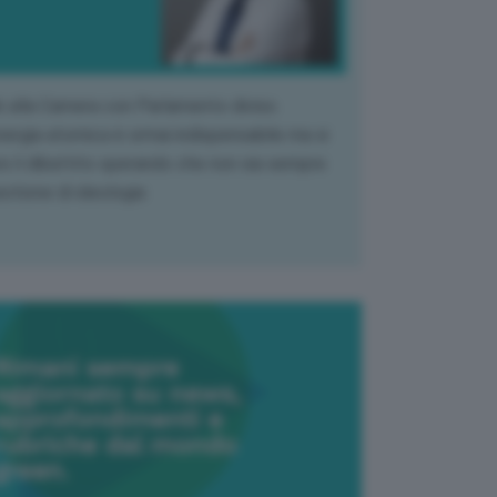
k alla Camera con Parlamento diviso.
nergia atomica è ormai indispensabile ma si
e il dibattito sperando che non sia sempre
stione di ideologia