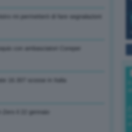
istro mi permetterò di fare segnalazioni
oquio con ambasciatori Coreper
ate 16.307 scosse in Italia
I
a
-Zero il 22 gennaio
0
di