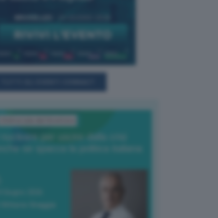
TUTTI GLI EVENTI CONNACT
L'Editoriale del Direttore
l nucleare per uscire dalla crisi
nche se spacca la politica italiana
4 Giugno 2026
 Vittorio Oreggia