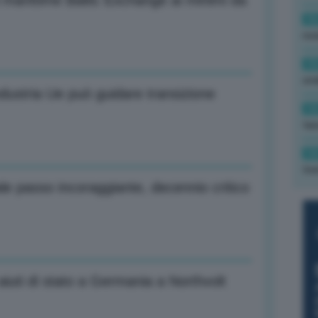
ni marittime Baltic Exchange ai minimi da
16
rev
15
ond
ustria Ue può guidare transizione
14
tas
14
tre
e passo incoraggiante, decennio critico
aiuti di stato a Germania a Northvolt