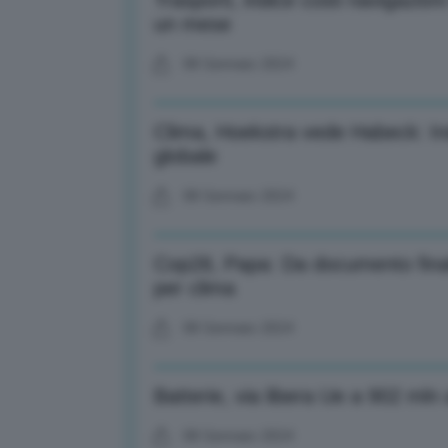
Trasporti, indice costi navigazio
un mese
08 Gennaio 2024
Clima, Hoekstra vede Habeck: Ind
globale
08 Gennaio 2024
Cop28, Papa: Da documento final
per clima
08 Gennaio 2024
Batterie, via libera Ue a 902 mln 
08 Gennaio 2024