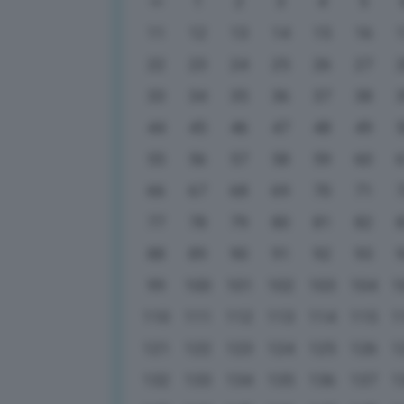
1
2
3
4
5
11
12
13
14
15
16
22
23
24
25
26
27
33
34
35
36
37
38
44
45
46
47
48
49
55
56
57
58
59
60
66
67
68
69
70
71
77
78
79
80
81
82
88
89
90
91
92
93
99
100
101
102
103
104
1
110
111
112
113
114
115
1
121
122
123
124
125
126
1
132
133
134
135
136
137
1