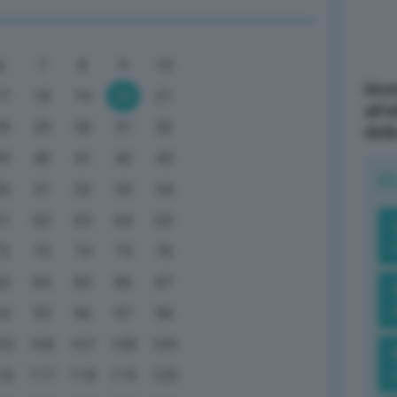
6
7
8
9
10
Mott
17
18
19
20
21
all’
28
29
30
31
32
dell
39
40
41
42
43
R
50
51
52
53
54
61
62
63
64
65
72
73
74
75
76
83
84
85
86
87
94
95
96
97
98
05
106
107
108
109
16
117
118
119
120