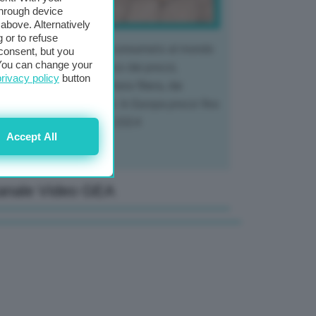
through device
above. Alternatively
 or to refuse
 mercato del tubero più consumato al mondo
consent, but you
. You can change your
 vivendo un crollo storico dei prezzi,
privacy policy
button
tendo a dura prova l'intera filiera, dai
tivatori ai trasformatori. In Europa prezzi fino
70% in meno rispetto al 2024
Accept All
anale Video GEA