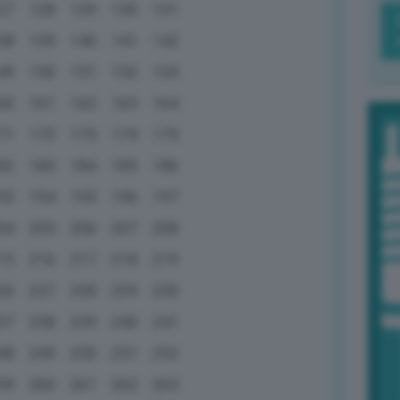
27
128
129
130
131
38
139
140
141
142
49
150
151
152
153
60
161
162
163
164
71
172
173
174
175
82
183
184
185
186
93
194
195
196
197
04
205
206
207
208
15
216
217
218
219
26
227
228
229
230
37
238
239
240
241
48
249
250
251
252
59
260
261
262
263