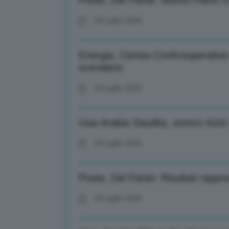
Poste, Del Fante: Nuovo Piano co
24 Luglio 2026
Energia, Censis-Confcooperative:
scendano
24 Luglio 2026
Usa-Arabia Saudita, storico Aziz
24 Luglio 2026
Poste, Del Fante: Risultati rappr
24 Luglio 2026