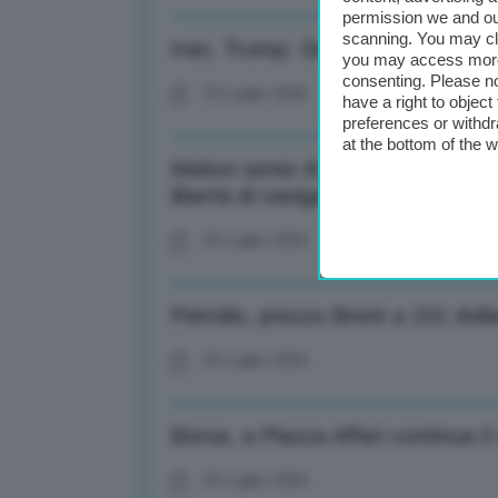
permission we and o
scanning. You may cl
Iran, Trump: Sto valutando un a
you may access more 
consenting. Please no
23 Luglio 2026
have a right to objec
preferences or withdr
at the bottom of the 
Meloni sente Al Sisi: Impegno a s
libertà di navigazione
23 Luglio 2026
Petrolio, prezzo Brent a 101 doll
23 Luglio 2026
Borsa, a Piazza Affari continua i
23 Luglio 2026