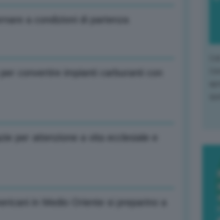
ornare a condizioni di partenza
L'o
L'e
er convertire impianti carburanti con
apr
que
zie per attenzione a vita ecclesiale e
ericani in Medio Oriente si preparino a