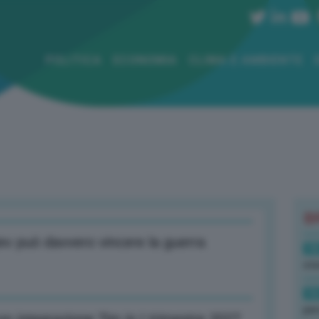
POLITICA
ECONOMIA
CLIMA E AMBIENTE
B
ev può davvero vincere la guerra
18
sto
16
per