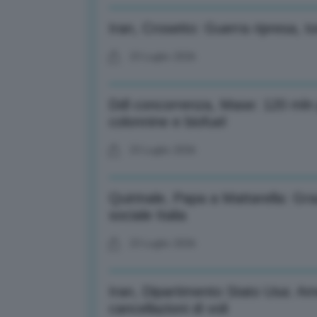
Iran, Crosetto: Guerra ripresa, t
23 Luglio 2026
Ddl concorrenza, Mase: 120 mln p
colonnine e biofuel
23 Luglio 2026
Quirinale, Papa a Mattarella: Gra
sociale Italia
23 Luglio 2026
Iran, Dipartimento Stato Usa: Am
cancellazioni di voli