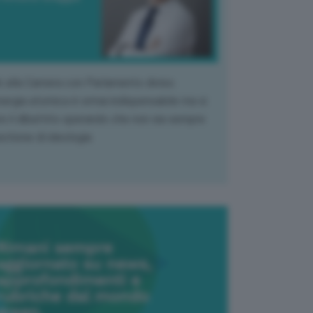
k alla Camera con Parlamento diviso.
nergia atomica è ormai indispensabile ma si
e il dibattito sperando che non sia sempre
stione di ideologia