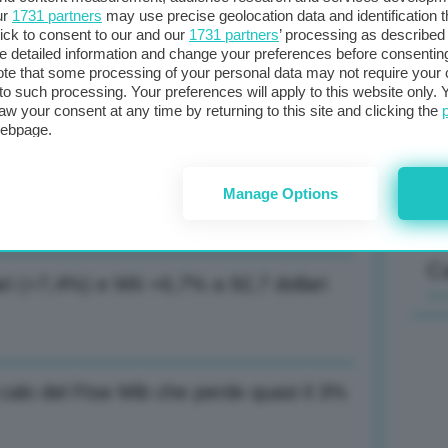
ur
1731 partners
may use precise geolocation data and identification 
ick to consent to our and our
1731 partners
’ processing as described 
ttacco enorme
detailed information and change your preferences before consenting
Il
te that some processing of your personal data may not require your 
t to such processing. Your preferences will apply to this website only
sta
aw your consent at any time by returning to this site and clicking the
met
webpage.
col
oluzioni diplomatiche per stabilità area e
al 
Manage Options
C
ari (+7,4%) e Wti +6,7% a 92,7 dollari
l calo del Ftse Mib che perde quasi il 3%