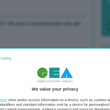
817 mln euro e manutenzione rete per
n euro (+2%), utile a 378 mln (-27%) nel
cepting
F
c
d
 accordo, non hanno ancora subito
We value your privacy
0
di
tners
store and/or access information on a device, such as cookies 
identifiers and standard information sent by a device for personalised
 and content measurement, audience research and services developm