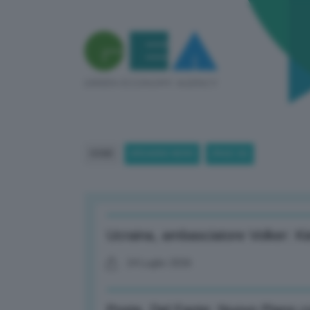
HOME
BREAKING NEWS
(PAGE 20)
Ucraina, ambasciatore Volker: Ki
24 Luglio 2026