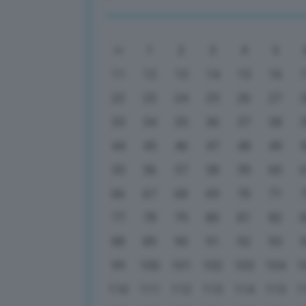
1
2
3
4
5
11
12
13
14
15
16
22
23
24
25
26
27
33
34
35
36
37
38
44
45
46
47
48
49
55
56
57
58
59
60
66
67
68
69
70
71
77
78
79
80
81
82
88
89
90
91
92
93
99
100
101
102
103
104
1
110
111
112
113
114
115
1