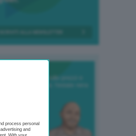
Transizione Italia
orte produzione, crollo prezzi e
oncorrenza asiatica: l’estate nera
elle patate
6 Agosto 2025
 Giuliano Zulin
and process personal
 advertising and
ent. With your