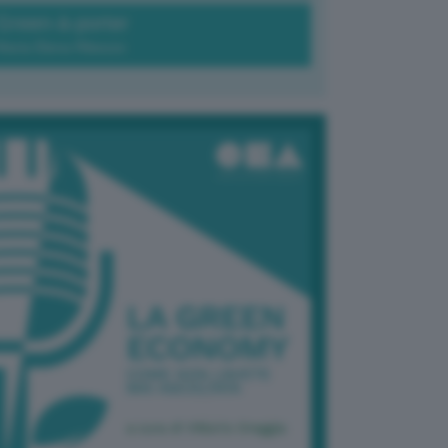
Green-à-porter
Maria Elena Ribezzo