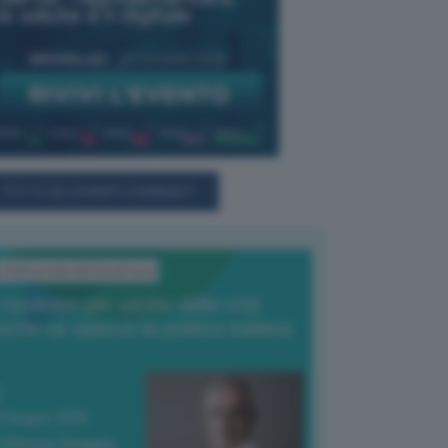
TUTTI GLI EVENTI CONNACT
L'Editoriale del Direttore
l nucleare per uscire dalla crisi
nche se spacca la politica italiana
4 Giugno 2026
 Vittorio Oreggia