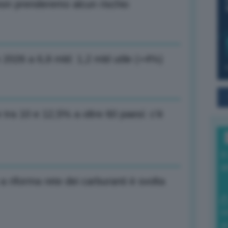
on prenderemo alcun rischio
e 2026 a 6,8 mld: 1,2 mld utile (+4%)
tra 10 e 12,5% a oltre 60 paesi: c’è
I
a
riforma rete dei carburanti è svolta
0
di