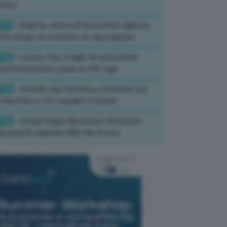
rture
:13
- Bollette, Arera rafforza Unità vigilanza
tro rincari: Al momento no speculazioni
:50
- Lavoro, Usa: A luglio IA resta prima
sa licenziamenti, pesa su 24% tagli
:35
- Incendi, rogo boschivo a Suvereto (Li):
 elicotteri e otto squadre in azione
:26
- Campi Flegrei, Musumeci: Dotazione
anziaria ha superato 800 mln di euro