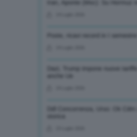
Iran, Aponte (Msc): Su Hormuz n
24 Luglio 2026
Poste, ricavi record in I semestr
24 Luglio 2026
Dazi, Trump impone nuove tariffe 
anche Ue
24 Luglio 2026
Ddl Concorrenza, Urso: Ok Cdm a 
storica
23 Luglio 2026