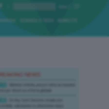
ENERGIA
SCIENZA E TECH
MOBILITÀ
REAKING NEWS
:10
- Materie critiche, prezzo rame ai massimi
rici per timori su offerta globale
:40
- Ex Ilva, fonti: Decreto strada non
corribile, valutazioni su alternative dopo