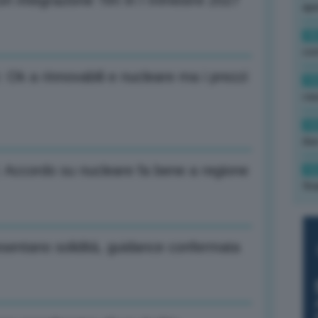
n integrazione Tim in I trimestre 2027
ape
15
con
 Ok a rinnovabili e nucleare ma i prezzi
13
cau
13
due
i: Accordo su nucleare fa bene a regione
12
fin
esentano solidità, guidance confermata