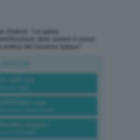
a (Polimi): “La spinta
elettrificazione deve essere il centro
a politica del Governo italiano”
UBRICHE
Un caffè con...
Carlo Fumagalli
GREENdez-vous
Elena Fois e Chiara Troiano
Bruxelles Express
Lorenzo Robustelli