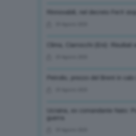
Rinnovabili, nel decreto FerX st
29 Agosto 2025
Clima, Ciarrocchi (Eni): Risultati
29 Agosto 2025
Petrolio, prezzo del Brent in calo 
29 Agosto 2025
Ucraina, ex comandante Nato: Pu
guerra
29 Agosto 2025