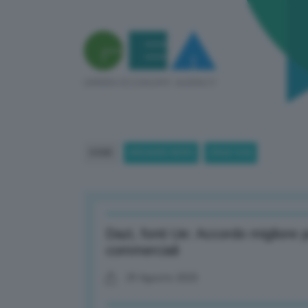
HOME
BREAKING NEWS
(PAGE 534)
Dazi, fonti Ue: Accordo migliore p
commerciali
29 Agosto 2025