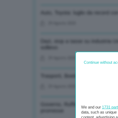
Auto, Toyota: luglio da record co
29 Agosto 2025
Dazi, stop a tasse su industria U
sollievo
29 Agosto 2025
Continue without ac
Trasporti, Boeing: record di aere
29 Agosto 2025
Governo, Ruffini: Meloni? No ai v
We and our
1731 par
promesse
data, such as unique 
content, advertising