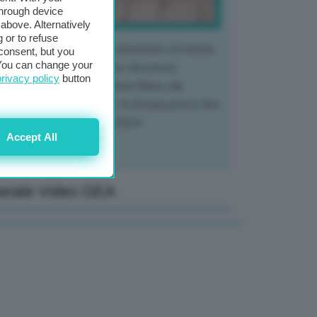
through device
above. Alternatively
 or to refuse
 mercato del tubero più consumato al mondo
consent, but you
. You can change your
 vivendo un crollo storico dei prezzi,
privacy policy
button
tendo a dura prova l'intera filiera, dai
tivatori ai trasformatori. In Europa prezzi fino
70% in meno rispetto al 2024
Accept All
anale Video GEA