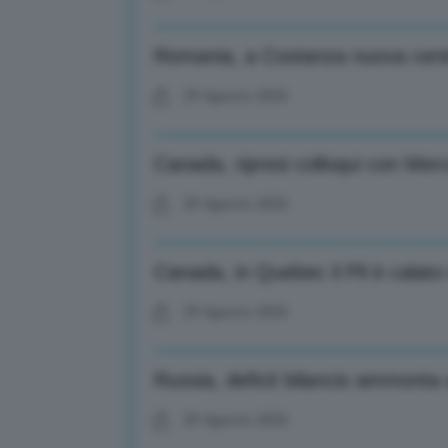
Romania, a Costanza nuova centr
29 Agosto 2025
Canada, ripresi colloqui con Mer
29 Agosto 2025
Canada, in Quebec il Pil è calat
29 Agosto 2025
Russia, deficit bilancio ammonta
29 Agosto 2025