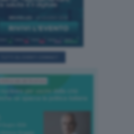
TUTTI GLI EVENTI CONNACT
L'Editoriale del Direttore
l nucleare per uscire dalla crisi
nche se spacca la politica italiana
4 Giugno 2026
 Vittorio Oreggia