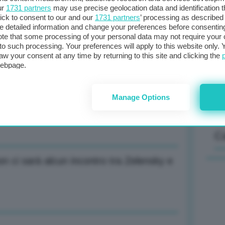
ur
1731 partners
may use precise geolocation data and identification 
ick to consent to our and our
1731 partners
’ processing as described 
detailed information and change your preferences before consenting
Il
te that some processing of your personal data may not require your 
ui pacchi che entrano negli Usa
t to such processing. Your preferences will apply to this website only
sta
aw your consent at any time by returning to this site and clicking the
met
webpage.
col
al 
non sorpreso dagli ultimi attacchi russi
Manage Options
C
n ci sarà alcun incontro tra Zelensky e