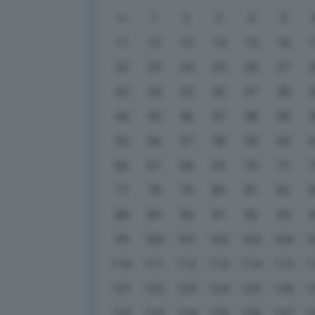
1
2
3
4
5
11
12
13
14
15
16
22
23
24
25
26
27
33
34
35
36
37
38
44
45
46
47
48
49
55
56
57
58
59
60
66
67
68
69
70
71
77
78
79
80
81
82
88
89
90
91
92
93
99
100
101
102
103
104
1
110
111
112
113
114
115
1
121
122
123
124
125
126
1
132
133
134
135
136
137
1