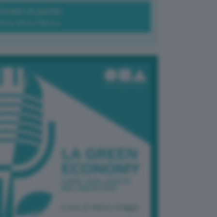
Green-à-porter
Maria Elena Ribezzo