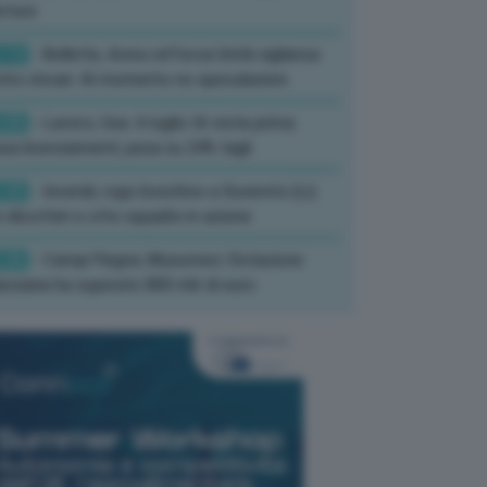
rture
:13
- Bollette, Arera rafforza Unità vigilanza
tro rincari: Al momento no speculazioni
:50
- Lavoro, Usa: A luglio IA resta prima
sa licenziamenti, pesa su 24% tagli
:35
- Incendi, rogo boschivo a Suvereto (Li):
 elicotteri e otto squadre in azione
:26
- Campi Flegrei, Musumeci: Dotazione
anziaria ha superato 800 mln di euro