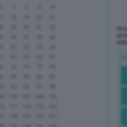
6
7
8
9
10
17
18
19
20
21
28
29
30
31
32
Mott
all’
39
40
41
42
43
dell
50
51
52
53
54
61
62
63
64
65
R
72
73
74
75
76
83
84
85
86
87
94
95
96
97
98
05
106
107
108
109
16
117
118
119
120
27
128
129
130
131
38
139
140
141
142