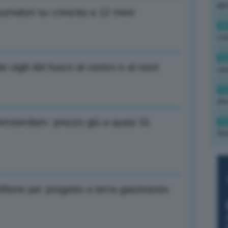
ape
umatori su crescita a 12 mesi
15
con
13
i vigili del fuoco al centro e al nord
cau
13
due
i Amsterdam: prezzo giù a quasi 31
12
fin
offerte per progetto a terra giacimento