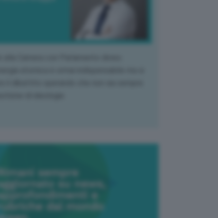
k alla Camera con Parlamento diviso.
nergia atomica è ormai indispensabile ma si
e il dibattito sperando che non sia sempre
stione di ideologia