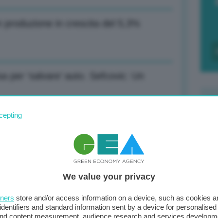
n produzione in crescita del 5,3%
sa per ‘salvare’ auto. Sefcovic: Un
cepting
F
c
i ordinati, commesse per 200 miliardi
d
We value your privacy
0
erbi al gerundio, poca sostanza e tante
di
tners
store and/or access information on a device, such as cookies 
identifiers and standard information sent by a device for personalised
 and content measurement, audience research and services developm