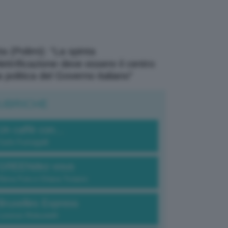
a (Polimi): “La spinta
elettrificazione deve essere il centro
a politica del Governo italiano”
UBRICHE
Un caffè con...
Carlo Fumagalli
GREENdez-vous
Elena Fois e Chiara Troiano
Bruxelles Express
Lorenzo Robustelli