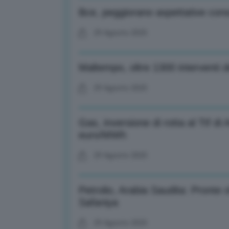
Bce, peggiorano aspettative cons
29 Agosto 2025
Maltempo, oltre 1300 interventi de
29 Agosto 2025
Gas, inversione di rotta al Ttf d
euro/MWh
29 Agosto 2025
Petrolio, Arabia Saudita: Pronte 
Safaniya
29 Agosto 2025