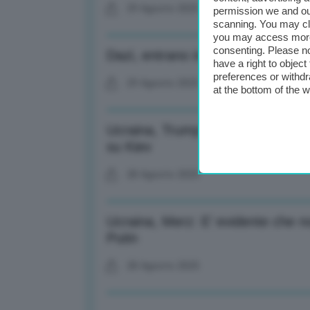
29 Agosto 2025
permission we and o
scanning. You may cl
you may access more 
consenting. Please no
Dazi, entrano in vigore imposte s
have a right to objec
preferences or withdr
29 Agosto 2025
at the bottom of the 
Ucraina, Trump: Non contento ma 
su Kiev
28 Agosto 2025
Ucraina, Merz: E’ evidente che no
Putin
28 Agosto 2025