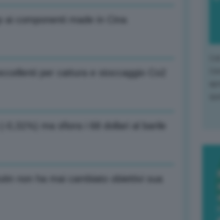
op ai componenti made in Cina
L'o
L'e
 eccellenti per cattura e stoccaggio Co2
apr
que
(-0,31%) ma sfiora i 68 dollari al barile
tin non ha mai cambiato obiettivi sua