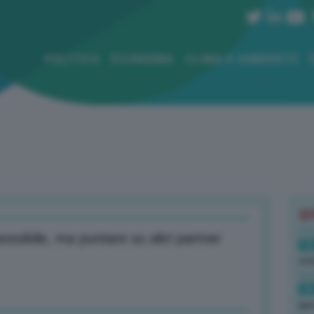
POLITICA
ECONOMIA
CLIMA E AMBIENTE
B
ossibile, ma puntare su altri partner
18
sto
16
per