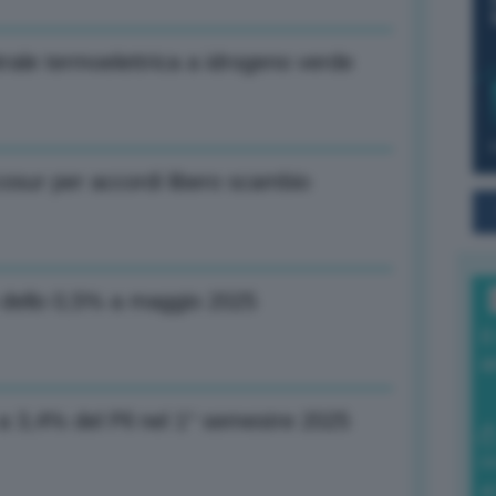
ale termoelettrica a idrogeno verde
cosur per accordi libero scambio
o dello 0,5% a maggio 2025
I
a
 a 3,4% del Pil nel 1° semestre 2025
0
di