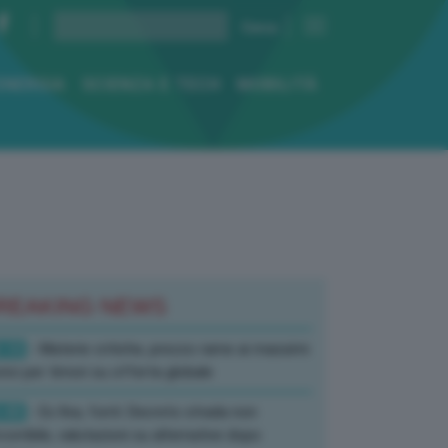
ENERGIA
SCIENZA E TECH
MOBILITÀ
REAKING NEWS
:10
- Materie critiche, prezzo rame ai massimi
rici per timori su offerta globale
:40
- Ex Ilva, fonti: Decreto strada non
corribile, valutazioni su alternative dopo