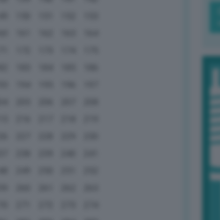
49
150
151
152
153
60
161
162
163
164
71
172
173
174
175
82
183
184
185
186
93
194
195
196
197
04
205
206
207
208
15
216
217
218
219
26
227
228
229
230
37
238
239
240
241
48
249
250
251
252
59
260
261
262
263
70
271
272
273
274