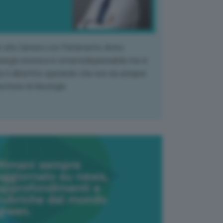
k alla Camera con Parlamento diviso.
nergia atomica è ormai indispensabile ma si
e il dibattito sperando che non sia sempre
stione di ideologia