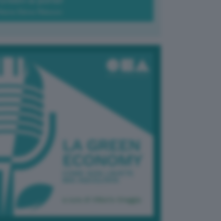
Green-à-porter
Maria Elena Ribezzo