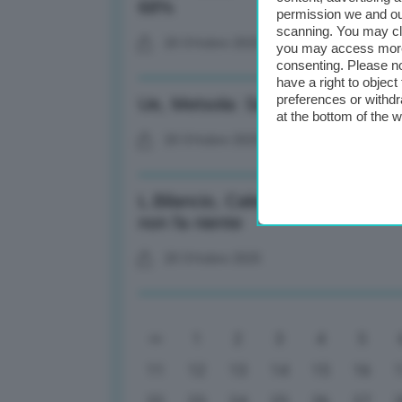
68%
permission we and o
scanning. You may cl
20 Ottobre 2025
you may access more 
consenting. Please no
have a right to objec
preferences or withdr
Ue, Metsola: Semplificare le rego
at the bottom of the 
20 Ottobre 2025
L.Bilancio, Calenda: Bene ritorno
non fa niente
20 Ottobre 2025
1
2
3
4
5
11
12
13
14
15
16
22
23
24
25
26
27