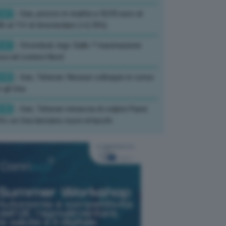
:07
- Gas, prezzo in risalita a 53,95 euro al
h al Ttf di Amsterdam (+2,76%)
:41
- Stromboli, Ingv: Dalle 7 tracimazione
ica nel cratere Nord
:05
- Iran, Teheran: Nessun colloquio in corso
 gli Usa
:02
- Iran, Teheran minaccia di colpire Paesi
fo se Usa lanciano nuovi attacchi