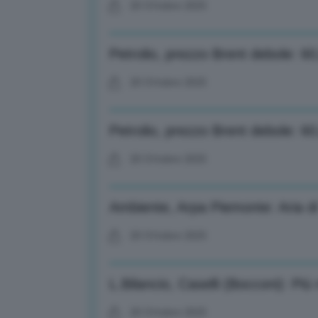
20 Ottobre 2025
Petrolio, prezzo Brent debole: 60,
20 Ottobre 2025
Petrolio, prezzo Brent debole: 60,
20 Ottobre 2025
Ambiente, Arpa Piemonte: Aria di 
20 Ottobre 2025
L.Bilancio, Caselli (Bocconi): Più
20 Ottobre 2025