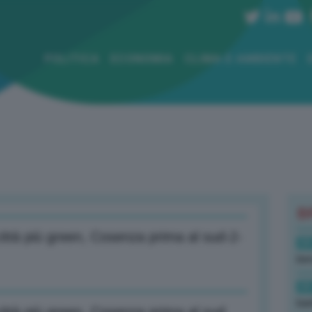
POLITICA
ECONOMIA
CLIMA E AMBIENTE
B
ttà più green, Cosenza prima al sud-2-
09
ben
09
bar