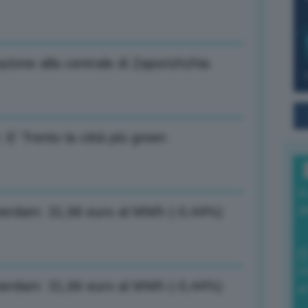
razione alla centrale di Zaporizhzhia
E’ Trento la città più green
I
a
msterdam: 31,66 euro al MWh (-0,44%)
0
msterdam: 31,66 euro al MWh (-0,44%)
di