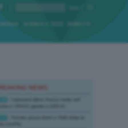
ENERGIA
SCIENZA E TECH
MOBILITÀ
REAKING NEWS
:20
- Carburanti, Mimit: Prezzo medio self
zina a 1,994 €/l, gasolio a 2,092 €/l
:13
- Petrolio, prezzo Brent a 79,80 dollari al
ile (+0,47%)