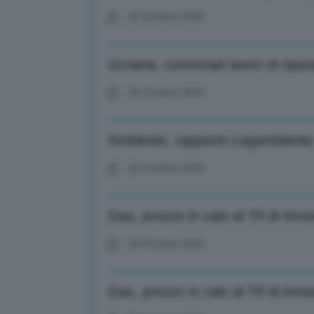
20 Ottobre 2025
Ucraina, cominciati lavori di ripa
20 Ottobre 2025
Ambiente, rapporto Legambiente: 
20 Ottobre 2025
Gas, prezzo in calo al Ttf di A
20 Ottobre 2025
Gas, prezzo in calo al Ttf di A