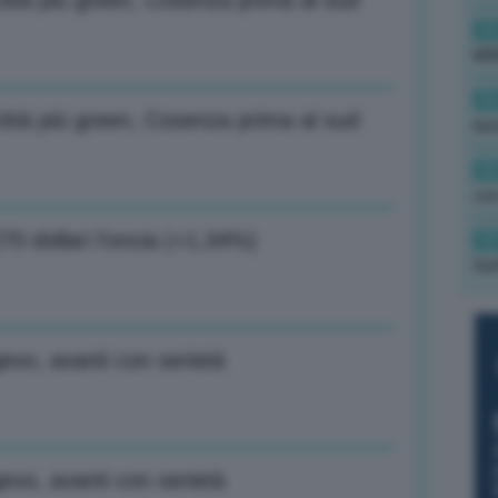
ittà più green, Cosenza prima al sud
09
MW
08
ittà più green, Cosenza prima al sud
lav
08
con
0 dollari l’oncia (+1,34%)
08
Gol
gevo, avanti con serietà
gevo, avanti con serietà