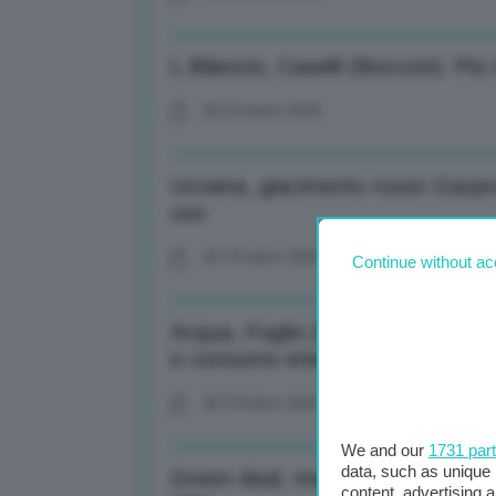
L.Bilancio, Caselli (Bocconi): Più
20 Ottobre 2025
Ucraina, giacimento russo Gazpro
uso
20 Ottobre 2025
Continue without ac
Acqua, Foglio (Maniva): 5 mln pe
e consumo energia
20 Ottobre 2025
We and our
1731 par
data, such as unique 
Green deal, media: In 30 anni C0
content, advertising