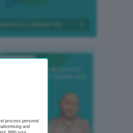
Transizione Italia
orte produzione, crollo prezzi e
oncorrenza asiatica: l’estate nera
elle patate
6 Agosto 2025
 Giuliano Zulin
and process personal
 advertising and
ent. With your