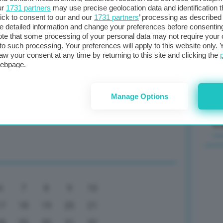
ur
1731 partners
may use precise geolocation data and identification 
ick to consent to our and our
1731 partners
’ processing as described 
Il
detailed information and change your preferences before consenting
sta
te that some processing of your personal data may not require your 
t to such processing. Your preferences will apply to this website only
met
aw your consent at any time by returning to this site and clicking the
le, siamo aperti alle imprese
col
webpage.
al 
Manage Options
 a Transizione 4.0 ma Meloni per il resto
C
6
7
8
9
10
17
18
19
20
21
28
29
30
31
32