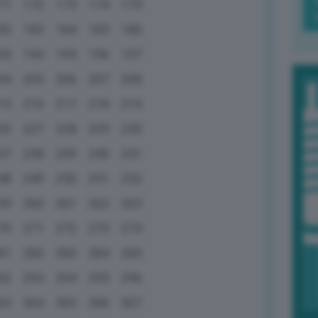
71
172
173
174
175
82
183
184
185
186
93
194
195
196
197
04
205
206
207
208
15
216
217
218
219
26
227
228
229
230
37
238
239
240
241
48
249
250
251
252
59
260
261
262
263
70
271
272
273
274
81
282
283
284
285
92
293
294
295
296
03
304
305
306
307