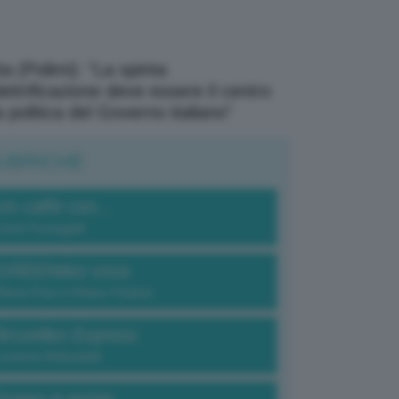
a (Polimi): “La spinta
elettrificazione deve essere il centro
a politica del Governo italiano”
UBRICHE
Un caffè con...
Carlo Fumagalli
GREENdez-vous
Elena Fois e Chiara Troiano
Bruxelles Express
Lorenzo Robustelli