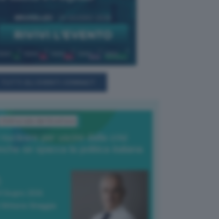
TUTTI GLI EVENTI CONNACT
L'Editoriale del Direttore
l nucleare per uscire dalla crisi
nche se spacca la politica italiana
4 Giugno 2026
 Vittorio Oreggia