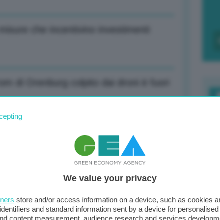
 misure che incentivino investimenti
m di Orenburg colpito dai droni è fuori
F
cepting
c
d
r imbottigliamento che riduce plastiche
0
We value your privacy
di
tners
store and/or access information on a device, such as cookies 
identifiers and standard information sent by a device for personalised
2 scesa del 37% e Pil cresciuto del
 and content measurement, audience research and services developm