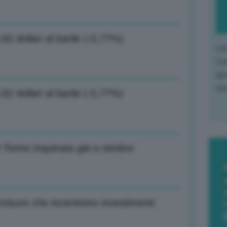
82 dollari al barile (-0,77%)
L'o
L'e
apr
que
82 dollari al barile (-0,77%)
Torino inquinata già a ottobre
 misure che incentivino investimenti