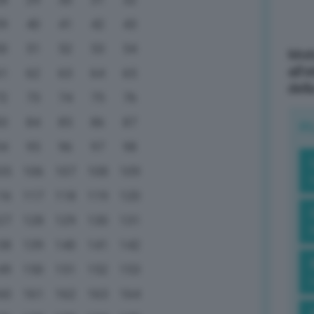
39
40
41
42
43
50
51
52
53
54
Mott
all’
61
62
63
64
65
dell
72
73
74
75
76
83
84
85
86
87
R
94
95
96
97
98
05
106
107
108
109
16
117
118
119
120
27
128
129
130
131
38
139
140
141
142
49
150
151
152
153
60
161
162
163
164