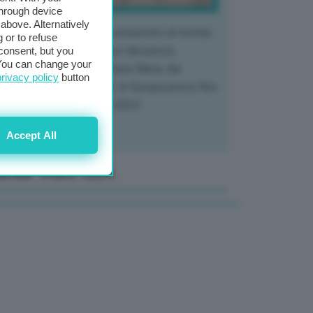
through device
above. Alternatively
 mercato del tubero più consumato al mondo
 or to refuse
 vivendo un crollo storico dei prezzi,
consent, but you
. You can change your
tendo a dura prova l'intera filiera, dai
privacy policy
button
tivatori ai trasformatori. In Europa prezzi fino
70% in meno rispetto al 2024
Accept All
anale Video GEA