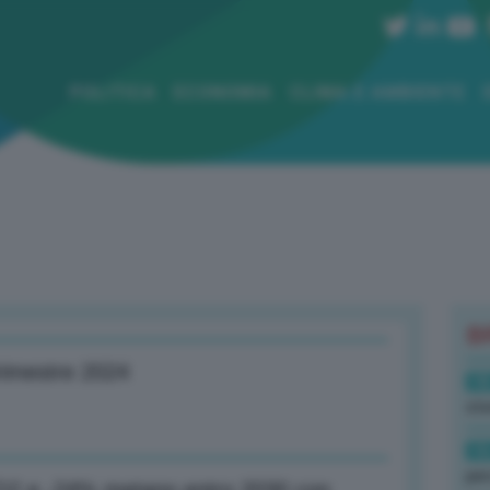
POLITICA
ECONOMIA
CLIMA E AMBIENTE
B
trimestre 2024
18
sto
16
per