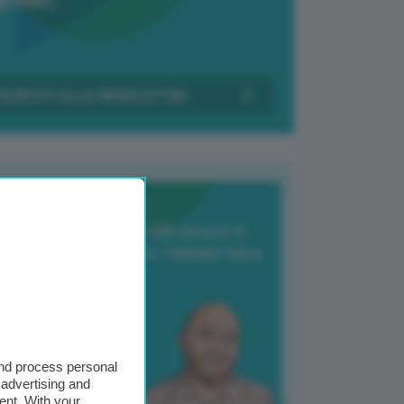
Transizione Italia
orte produzione, crollo prezzi e
oncorrenza asiatica: l’estate nera
elle patate
6 Agosto 2025
 Giuliano Zulin
and process personal
 advertising and
ent. With your