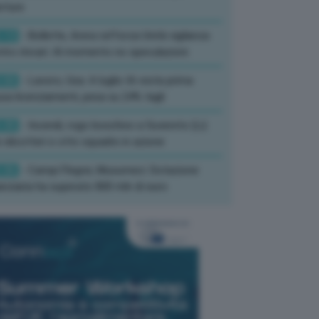
rture
:13
- Bollette, Arera rafforza Unità vigilanza
tro rincari: Al momento no speculazioni
:50
- Lavoro, Usa: A luglio IA resta prima
sa licenziamenti, pesa su 24% tagli
:35
- Incendi, rogo boschivo a Suvereto (Li):
 elicotteri e otto squadre in azione
:26
- Campi Flegrei, Musumeci: Dotazione
anziaria ha superato 800 mln di euro