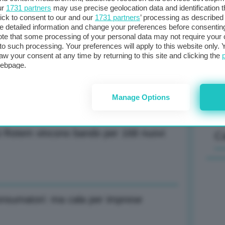
ur
1731 partners
may use precise geolocation data and identification 
ick to consent to our and our
1731 partners
’ processing as described 
detailed information and change your preferences before consenting
Il
te that some processing of your personal data may not require your 
t to such processing. Your preferences will apply to this website only
sta
aw your consent at any time by returning to this site and clicking the
met
webpage.
col
al 
Manage Options
 Rotem vincono bando per 168 nuovi
C
consumatori: ma cala per imprese