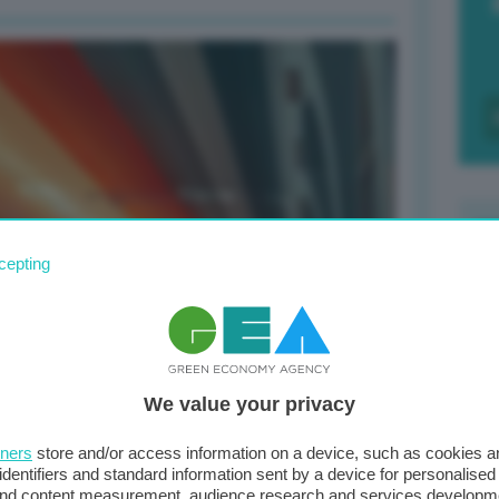
cepting
F
c
d
We value your privacy
0
di
tners
store and/or access information on a device, such as cookies 
identifiers and standard information sent by a device for personalised
 and content measurement, audience research and services developm