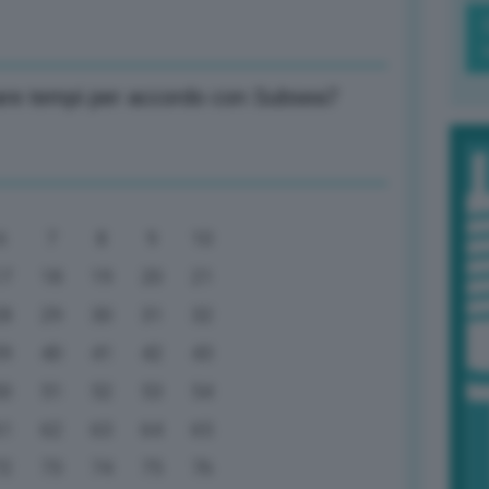
rare tempi per accordo con Subsea7
6
7
8
9
10
17
18
19
20
21
28
29
30
31
32
39
40
41
42
43
50
51
52
53
54
61
62
63
64
65
72
73
74
75
76