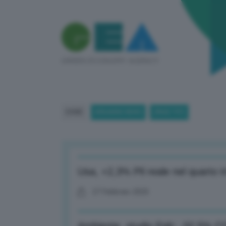
HOME
BREAKING NEWS
(PAGE 797)
Usa, +2,3% Pil reale nel quarto 
27 Febbraio 2025