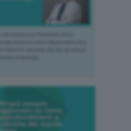
k alla Camera con Parlamento diviso.
nergia atomica è ormai indispensabile ma si
e il dibattito sperando che non sia sempre
stione di ideologia