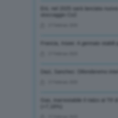
Eni, nel 2025 sarà lanciata nuova 
stoccaggio Co2
27 Febbraio 2025
Francia, Insee: A gennaio stabili
27 Febbraio 2025
Dazi, Sanchez: Difenderemo intere
27 Febbraio 2025
Gas, inarrestabile il rialzo al T
(+7,16%)
27 Febbraio 2025