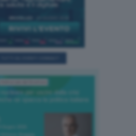
TUTTI GLI EVENTI CONNACT
L'Editoriale del Direttore
l nucleare per uscire dalla crisi
nche se spacca la politica italiana
4 Giugno 2026
 Vittorio Oreggia