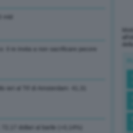
3 mld
Mott
all’
dell
: il re invita a non sacrificare pecore
R
o ieri al Ttf di Amsterdam: 41,31
: 72,17 dollari al barile (+0,14%)