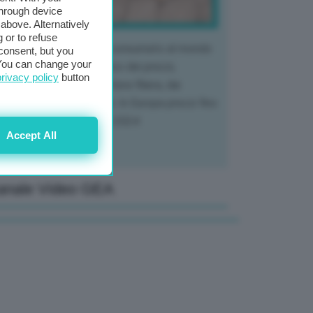
through device
above. Alternatively
 or to refuse
 mercato del tubero più consumato al mondo
consent, but you
. You can change your
 vivendo un crollo storico dei prezzi,
privacy policy
button
tendo a dura prova l'intera filiera, dai
tivatori ai trasformatori. In Europa prezzi fino
70% in meno rispetto al 2024
Accept All
anale Video GEA