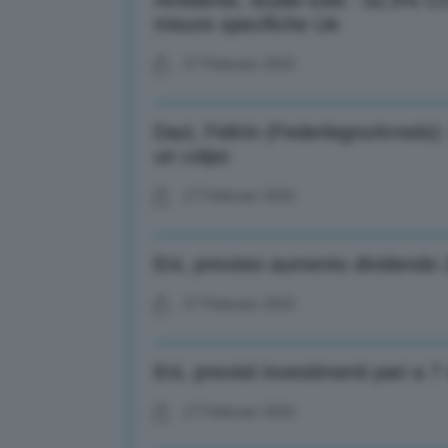
Ambiente, studio Eeb: -32,5% C
misure specifiche Ue
27 Febbraio 2025
Dazi, Feltrin (FederlegnoArredo): 
un colpo
27 Febbraio 2025
Eni, previsto aumento dividendo
27 Febbraio 2025
Eni, previsti investimenti pari a 7
27 Febbraio 2025