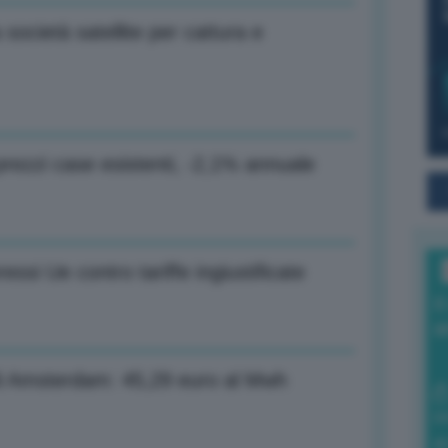
società satellite per cattura e
 prezzi case esistenti, -2,1% annuale
ssi Ue contro tariffe ingiustificate
I
a
tf di Amsterdam: 45,29 euro al Mwh
0
di