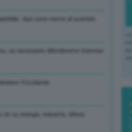
ipetibile, dazi sono merce di scambio
L'o
L'e
apr
rso, se necessario difenderemo interessi
que
ividere l’Occidente
 Ue su energia, industria, difesa