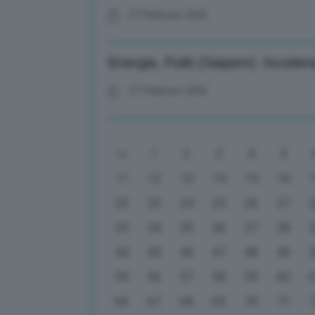
27 Febbraio 2025
Energia, Puliti (Saipem): Accele
27 Febbraio 2025
1
2
3
4
5
11
12
13
14
15
16
22
23
24
25
26
27
33
34
35
36
37
38
44
45
46
47
48
49
55
56
57
58
59
60
66
67
68
69
70
71