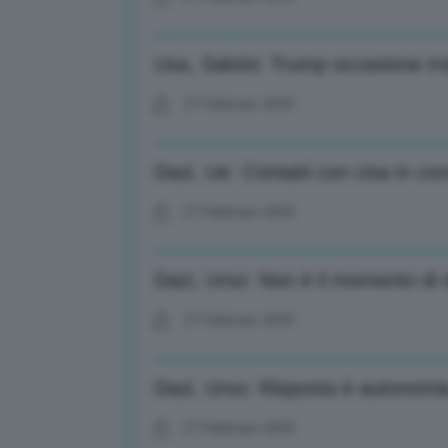
Usa, Salvini: Trump occasione irr
27 Febbraio 2025
Dazi, Ue: Contatti con Usa in co
27 Febbraio 2025
Dazi, Urso: Non è il momento di d
27 Febbraio 2025
Dazi, Urso: Risposta è autonomia
27 Febbraio 2025