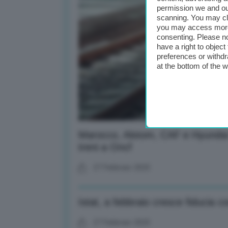
permission we and o
scanning. You may cl
you may access more 
consenting. Please no
have a right to objec
preferences or withdr
at the bottom of the 
Marocco, Alstom, CAF e Hyundai
treni a Oncf
27 Febbraio 2025
Istat, a febbraio cresce fiducia 
27 Febbraio 2025