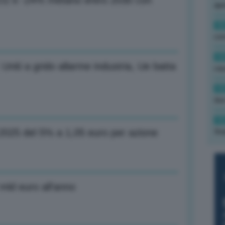
O2 e -24% metano entro 2030 con
ape
15
con
13
Uniti a grido allarme industria, Ue batta
cau
13
due
12
 2025 del 5% a 1,05 euro per azione
fin
 mld euro all’anno