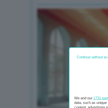
Continue without ac
We and our
1731 par
data, such as unique 
content, advertising