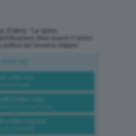
a (Polimi): “La spinta
elettrificazione deve essere il centro
a politica del Governo italiano”
UBRICHE
Un caffè con...
Carlo Fumagalli
GREENdez-vous
Elena Fois e Chiara Troiano
Bruxelles Express
Lorenzo Robustelli