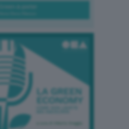
Green-à-porter
Maria Elena Ribezzo