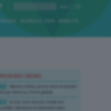
ENERGIA
SCIENZA E TECH
MOBILITÀ
REAKING NEWS
:10
- Materie critiche, prezzo rame ai massimi
rici per timori su offerta globale
:40
- Ex Ilva, fonti: Decreto strada non
corribile, valutazioni su alternative dopo