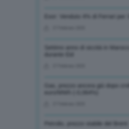
Exor: Venduto 4% di Ferrari per 
27 Febbraio 2025
Settimo anno di siccità in Marocco
durante Eid
27 Febbraio 2025
Gas, prezzo ancora giù dopo croll
euro/MWh (-0,064%)
27 Febbraio 2025
Petrolio, prezzo stabile del Brent