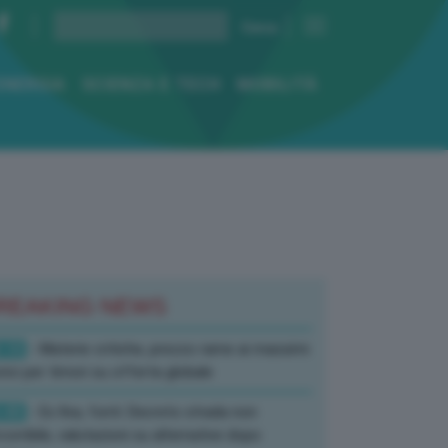
ENERGIA
SCIENZA E TECH
MOBILITÀ
REAKING NEWS
:10
- Materie critiche, prezzo rame ai massimi
rici per timori su offerta globale
:40
- Ex Ilva, fonti: Decreto strada non
corribile, valutazioni su alternative dopo