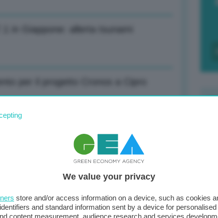
.1 in Giappone: allerta tsunami
ento per il progetto Cronos a Cipro
cepting
F
i Amsterdam: 57,57 euro al MWh
c
d
We value your privacy
0
di
ruolo Pmi sui mercati internazionali
tners
store and/or access information on a device, such as cookies 
identifiers and standard information sent by a device for personalised
 and content measurement, audience research and services developm