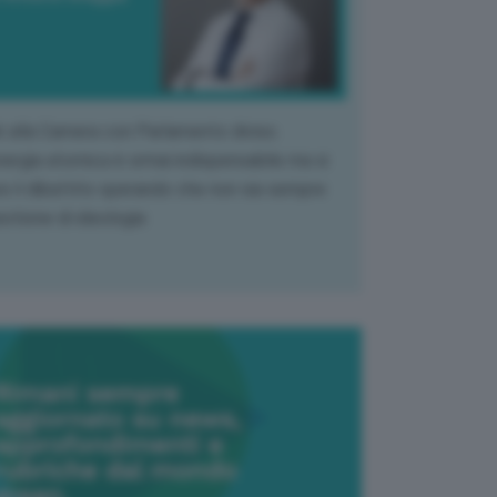
k alla Camera con Parlamento diviso.
nergia atomica è ormai indispensabile ma si
e il dibattito sperando che non sia sempre
stione di ideologia