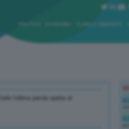
POLITICA
ECONOMIA
CLIMA E AMBIENTE
B
Safe l’ultima parola spetta al
18
sto
16
per