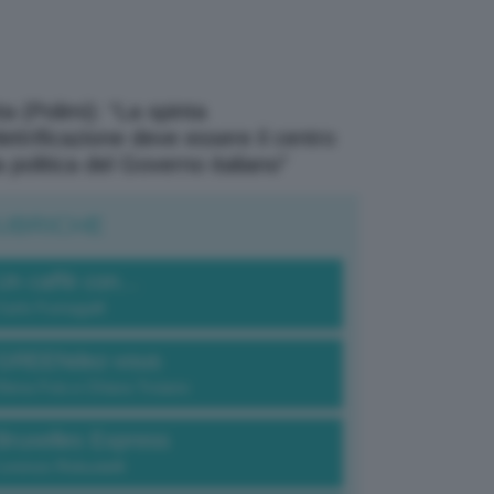
a (Polimi): “La spinta
elettrificazione deve essere il centro
a politica del Governo italiano”
UBRICHE
Un caffè con...
Carlo Fumagalli
GREENdez-vous
Elena Fois e Chiara Troiano
Bruxelles Express
Lorenzo Robustelli