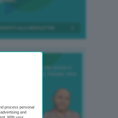
Transizione Italia
orte produzione, crollo prezzi e
oncorrenza asiatica: l’estate nera
elle patate
6 Agosto 2025
 Giuliano Zulin
and process personal
 advertising and
ent. With your