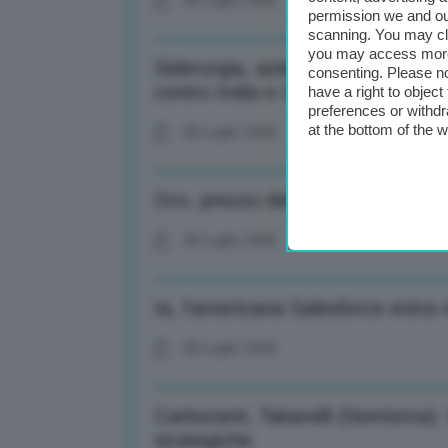
28 Luglio 2026
permission we and o
scanning. You may cl
you may access more 
Siderurgia, aziende italiane scri
consenting. Please no
contro India e Cina
have a right to objec
preferences or withdr
at the bottom of the 
28 Luglio 2026
Oro, prezzo debole a 4044 dollari
28 Luglio 2026
Ia, l’americana Salesforce entra n
28 Luglio 2026
Carburanti, Tabarelli (Nomisma): 
strategiche