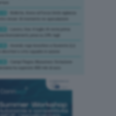
rture
:13
- Bollette, Arera rafforza Unità vigilanza
tro rincari: Al momento no speculazioni
:50
- Lavoro, Usa: A luglio IA resta prima
sa licenziamenti, pesa su 24% tagli
:35
- Incendi, rogo boschivo a Suvereto (Li):
 elicotteri e otto squadre in azione
:26
- Campi Flegrei, Musumeci: Dotazione
anziaria ha superato 800 mln di euro