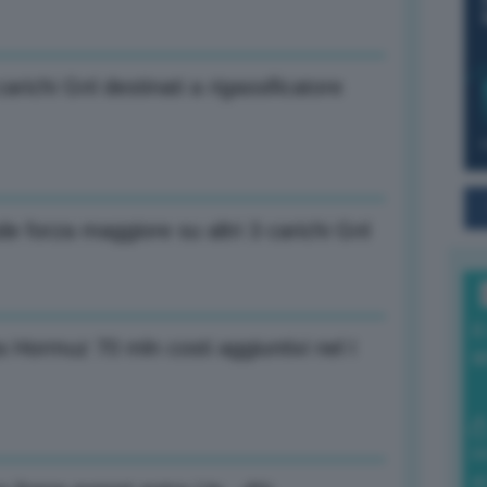
arichi Gnl destinati a rigassificatore
 forza maggiore su altri 3 carichi Gnl
I
a Hormuz 70 mln costi aggiuntivi nel I
a
0
di