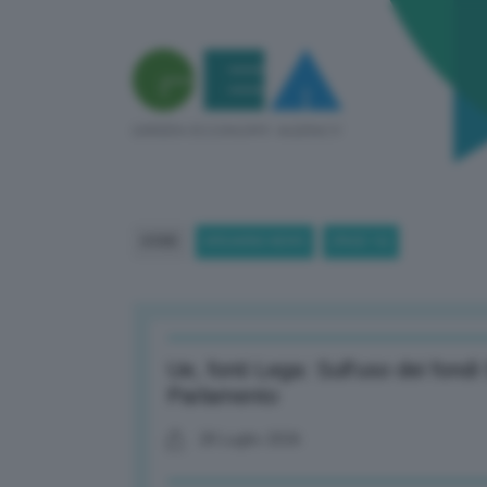
HOME
BREAKING NEWS
(PAGE 16)
Ue, fonti Lega: Sull’uso dei fondi 
Parlamento
28 Luglio 2026