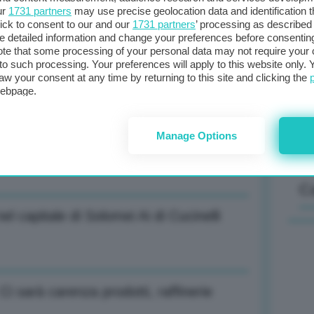
ur
1731 partners
may use precise geolocation data and identification 
ick to consent to our and our
1731 partners
’ processing as described 
detailed information and change your preferences before consenting
vono a commissario Sefcovic: Stretta
Il
te that some processing of your personal data may not require your 
t to such processing. Your preferences will apply to this website only
sta
aw your consent at any time by returning to this site and clicking the
met
webpage.
col
al 
Manage Options
/oncia. Male argento e platino
C
el capitale di Solomei Ai di Cucinelli
Ci sarà carenza prodotti, raffinerie