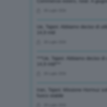
Commercio estero, Istat: A giugn
28 Luglio 2026
Ue, Tajani: Abbiamo deciso di uti
14,9 mld
28 Luglio 2026
***Ue, Tajani: Abbiamo deciso di 
14,9 mld***
28 Luglio 2026
Iran, Tajani: Missione Hormuz sol
fuoco stabile
28 Luglio 2026