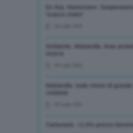
Ex Ilva, Mantovano: Sospensione a
‘scacco matto’
28 Luglio 2026
Ambiente, Mattarella: Aree prote
ricerca
28 Luglio 2026
Mattarella: Isole minori di grande
costante
28 Luglio 2026
Carburanti, +2,6% prezzo benzin