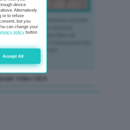
through device
above. Alternatively
 or to refuse
 mercato del tubero più consumato al mondo
consent, but you
. You can change your
 vivendo un crollo storico dei prezzi,
privacy policy
button
tendo a dura prova l'intera filiera, dai
tivatori ai trasformatori. In Europa prezzi fino
70% in meno rispetto al 2024
Accept All
anale Video GEA