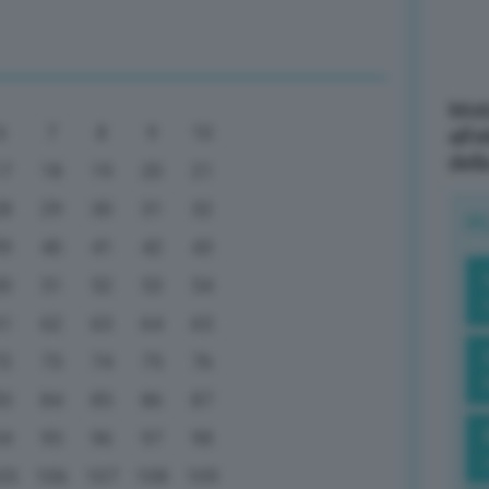
Mott
6
7
8
9
10
all’
dell
17
18
19
20
21
28
29
30
31
32
R
39
40
41
42
43
50
51
52
53
54
61
62
63
64
65
72
73
74
75
76
83
84
85
86
87
94
95
96
97
98
05
106
107
108
109