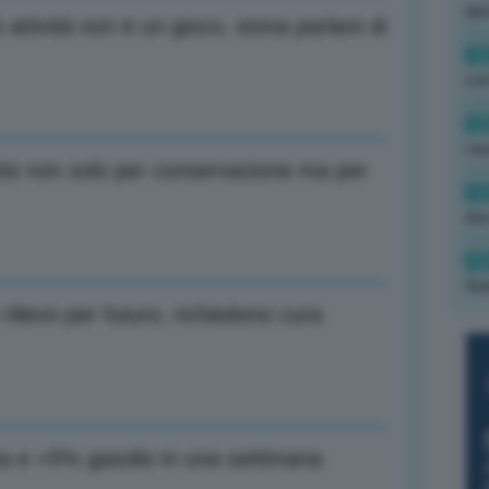
ape
ttività non è un gioco, stona parlare di
15
con
13
cau
tte non solo per conservazione ma per
13
due
12
fin
 rilievo per futuro, richiedono cura
a e +5% gasolio in una settimana