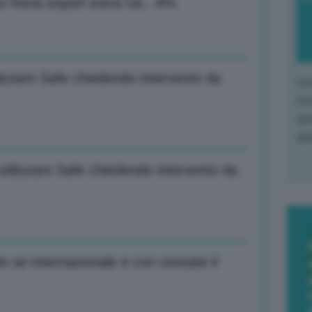
o frena export extra Ue, -4%
lizzare Safe chiedendo intervento da
L'o
L'e
apr
que
utilizzare Safe chiedendo intervento da
o se internazionale e con cessate il