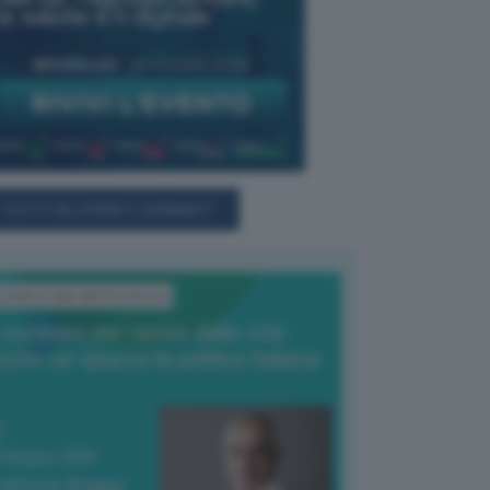
TUTTI GLI EVENTI CONNACT
L'Editoriale del Direttore
l nucleare per uscire dalla crisi
nche se spacca la politica italiana
4 Giugno 2026
 Vittorio Oreggia