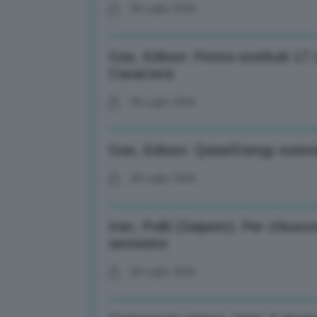
28 Luglio 2026
Gas, Edison: Finora sostituiti 17 c
Cavarzere
28 Luglio 2026
Gas, Edison: QatarEnergy estende
28 Luglio 2026
Iran, Puliti (Saipem): Per chiusur
semestre
28 Luglio 2026