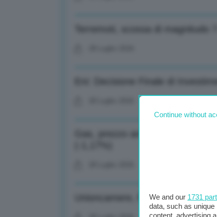
Terremoti, scossa di magnitudo 7
28 Luglio 2026
Eni: Decisione Finale di Investim
28 Luglio 2026
Continue without ac
Gas, prezzo ancora giù al Ttf d
(-1,17%)
28 Luglio 2026
Unioncamere, Prete: Rilanceremo 
We and our
1731 par
data, such as unique 
content, advertising