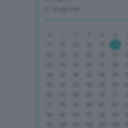
28 Luglio 2026
1
2
3
4
5
11
12
13
14
15
16
22
23
24
25
26
27
33
34
35
36
37
38
44
45
46
47
48
49
55
56
57
58
59
60
66
67
68
69
70
71
77
78
79
80
81
82
88
89
90
91
92
93
99
100
101
102
103
104
1