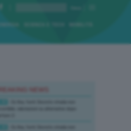
ENERGIA
SCIENZA E TECH
MOBILITÀ
REAKING NEWS
:40
- Ex Ilva, fonti: Decreto strada non
corribile, valutazioni su alternative dopo
rture-2-
:40
- Ex Ilva, fonti: Decreto strada non