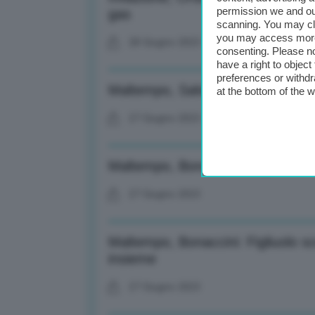
permission we and o
gas
scanning. You may cl
you may access more 
28 Giugno 2023
consenting. Please no
have a right to objec
preferences or withdr
Maltempo, Salvini su commissa
at the bottom of the 
27 Giugno 2023
Maltempo, Bonaccini: Capire con q
27 Giugno 2023
Maltempo, Bonaccini: Figliuolo sce
insieme
27 Giugno 2023