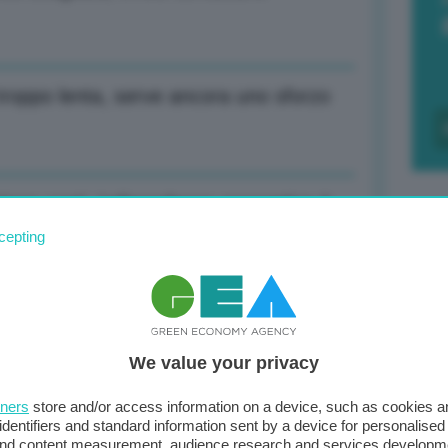
 troppo lenta, serve ancora uno sforzo
ione costi, indipendenza energetica è
cepting
F
c
d
olo, male il governo
We value your privacy
0
tners
store and/or access information on a device, such as cookies 
di
identifiers and standard information sent by a device for personalised
 Calo lento per colpa dei passati rialzi
 and content measurement, audience research and services developm