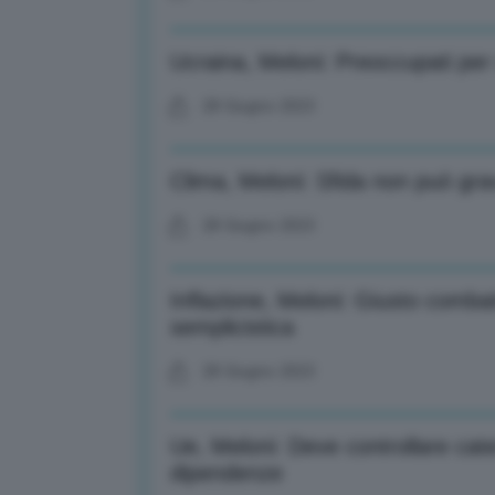
Ucraina, Meloni: Preoccupati per
28 Giugno 2023
Clima, Meloni: Sfida non può gr
28 Giugno 2023
Inflazione, Meloni: Giusto combat
semplicistica
28 Giugno 2023
Ue, Meloni: Deve controllare cat
dipendenze