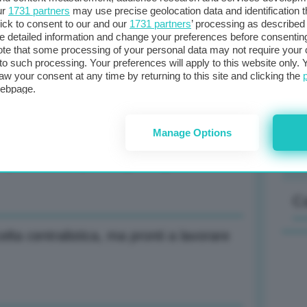
ur
1731 partners
may use precise geolocation data and identification 
ick to consent to our and our
1731 partners
’ processing as described 
detailed information and change your preferences before consenting
te that some processing of your personal data may not require your 
t to such processing. Your preferences will apply to this website only
Il
aw your consent at any time by returning to this site and clicking the
sta
rio: Habemus papam
webpage.
met
col
Manage Options
al 
uali risorse potrà agire Figliuolo
C
lta centralistica, ma pronti a lavorare