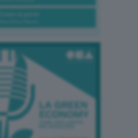
Green-à-porter
Maria Elena Ribezzo