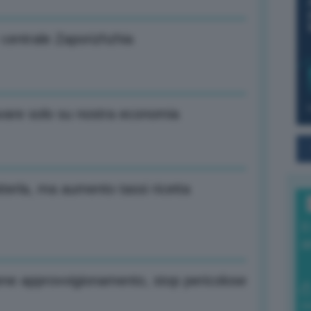
 centrale Zaporizhzhia
avare solo su nostra economia
terla, ma aumento tassi ricetta
I
a
ene approvvigionamento, stop pericolose
0