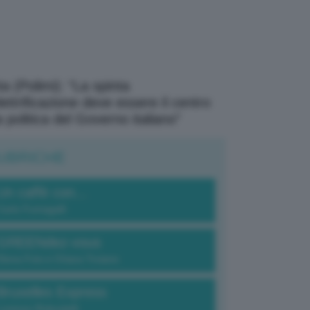
a (Polimi): “La spinta
elettrificazione deve essere il centro
a politica del Governo italiano”
UBRICHE
Un caffè con...
Carlo Fumagalli
GREENdez-vous
Elena Fois e Chiara Troiano
Bruxelles Express
Lorenzo Robustelli