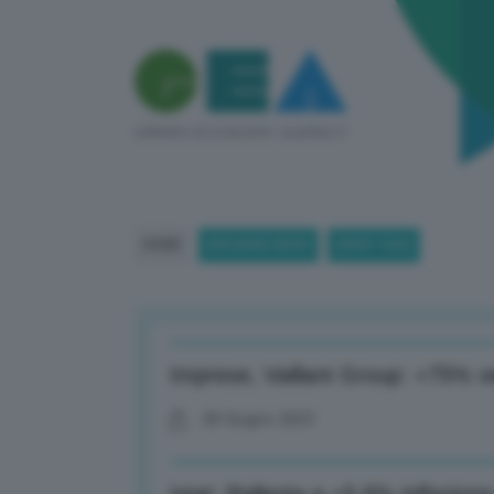
HOME
BREAKING NEWS
(PAGE 1369)
Imprese, Vaillant Group: +75% ve
28 Giugno 2023