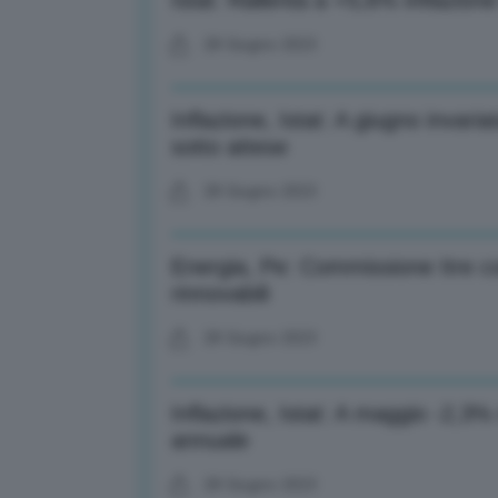
Istat: Rallenta a +5,6% inflazion
28 Giugno 2023
Inflazione, Istat: A giugno invari
sotto attese
28 Giugno 2023
Energia, Pe: Commissione Itre co
rinnovabili
28 Giugno 2023
Inflazione, Istat: A maggio -2,3
annuale
28 Giugno 2023