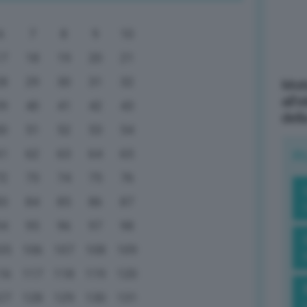
6
7
8
9
10
17
18
19
20
21
28
29
30
31
32
Mott
all’
39
40
41
42
43
dell
50
51
52
53
54
61
62
63
64
65
R
72
73
74
75
76
83
84
85
86
87
94
95
96
97
98
05
106
107
108
109
16
117
118
119
120
27
128
129
130
131