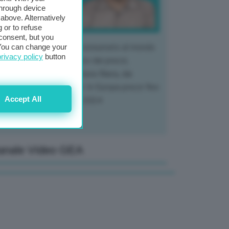
through device
above. Alternatively
 or to refuse
consent, but you
. You can change your
 mercato del tubero più consumato al mondo
privacy policy
button
 vivendo un crollo storico dei prezzi,
tendo a dura prova l'intera filiera, dai
tivatori ai trasformatori. In Europa prezzi fino
Accept All
70% in meno rispetto al 2024
anale Video GEA