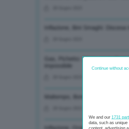
28 Giugno 2023
Inflazione, Bini Smaghi: Discesa
28 Giugno 2023
Gas, Pichetto: Verso normalizzaz
impossibile
Continue without ac
28 Giugno 2023
Maltempo, Bonaccini: Bene Figliu
28 Giugno 2023
We and our
1731 par
data, such as unique 
Inflazione, Orsini (Confindustria):
content, advertising