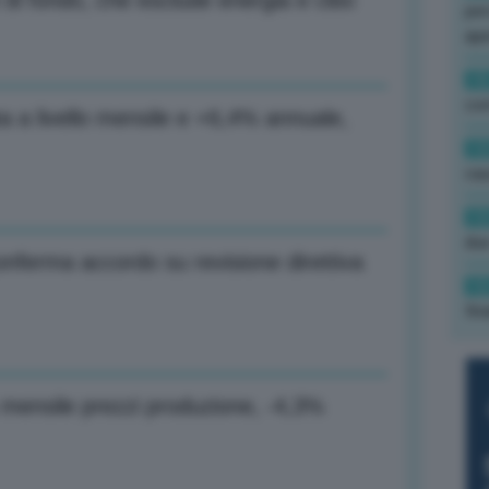
e di fondo, che esclude energia e cibo
per
ape
15
con
ata a livello mensile e +6,4% annuale,
13
cau
13
due
nferma accordo su revisione direttiva
12
fin
% mensile prezzi produzione, -4,3%