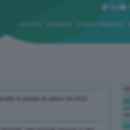
POLITICA
ECONOMIA
CLIMA E AMBIENTE
B
ndite di pompe di calore nel 2022
16
per
ape
16