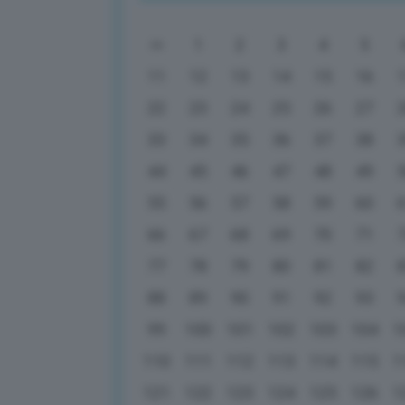
1
2
3
4
5
11
12
13
14
15
16
22
23
24
25
26
27
33
34
35
36
37
38
44
45
46
47
48
49
55
56
57
58
59
60
66
67
68
69
70
71
77
78
79
80
81
82
88
89
90
91
92
93
99
100
101
102
103
104
1
110
111
112
113
114
115
1
121
122
123
124
125
126
1