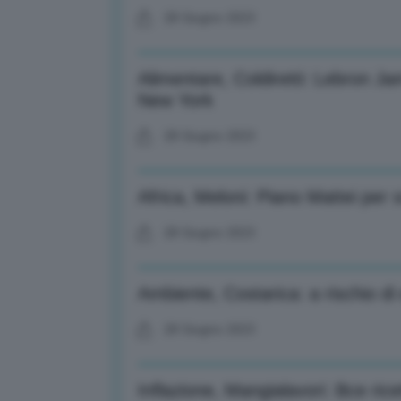
28 Giugno 2023
Alimentare, Coldiretti: Lebron Ja
New York
28 Giugno 2023
Africa, Meloni: Piano Mattei per s
28 Giugno 2023
Ambiente, Costarica: a rischio di 
28 Giugno 2023
Inflazione, Mangialavori: Bce ricet