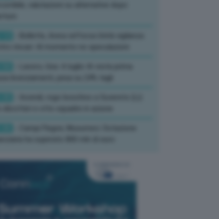
corribile, valutazioni su alternative dopo
rture
:13
- Bollette, Arera rafforza Unità vigilanza
tro rincari: Al momento no speculazioni
:50
- Lavoro, Usa: A luglio IA resta prima
sa licenziamenti, pesa su 24% tagli
:35
- Incendi, rogo boschivo a Suvereto (Li):
 elicotteri e otto squadre in azione
:26
- Campi Flegrei, Musumeci: Dotazione
anziaria ha superato 800 mln di euro