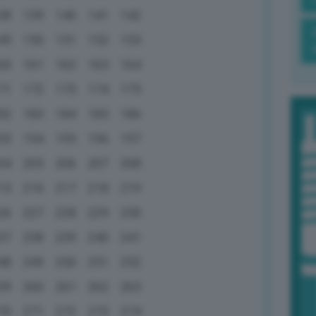
38
139
140
141
142
49
150
151
152
153
60
161
162
163
164
71
172
173
174
175
82
183
184
185
186
93
194
195
196
197
04
205
206
207
208
15
216
217
218
219
26
227
228
229
230
37
238
239
240
241
48
249
250
251
252
59
260
261
262
263
70
271
272
273
274