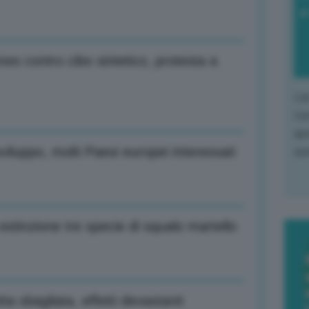
di
mes contro cibo sintetico, protesta a
L'o
L'e
apr
viluppo, molti Paesi europei interessati
que
estinzione tre specie di squalo martello
ta sbagliata, effetti devastanti