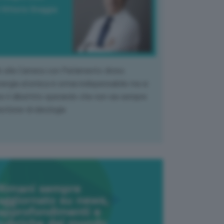
 Vittorio Oreggia
k alla Camera con Parlamento diviso.
nergia atomica è ormai indispensabile ma si
e il dibattito sperando che non sia sempre
stione di ideologia