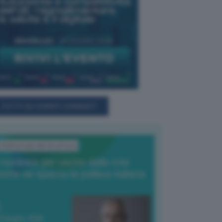
TUTTI GLI EVENTI CONNACT
L'Editoriale del Direttore
l nucleare per uscire dalla crisi
nche se spacca la politica italiana
4 Giugno 2026