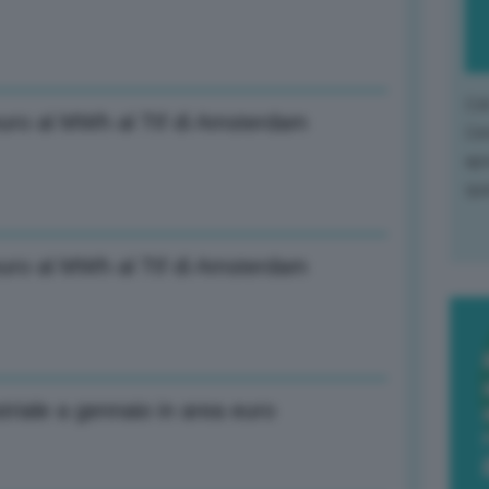
L'o
euro al MWh al Ttf di Amsterdam
L'e
apr
que
euro al MWh al Ttf di Amsterdam
triale a gennaio in area euro