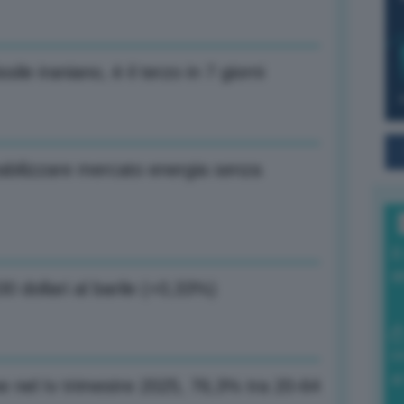
ile iraniano, è il terzo in 7 giorni
tabilizzare mercato energia senza
I
a
00 dollari al barile (+0,33%)
0
di
 nel Iv trimestre 2025, 76,3% tra 20-64