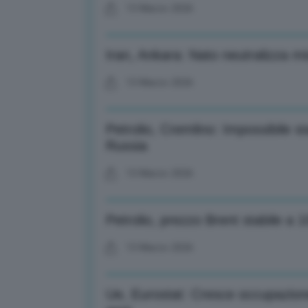
13 Marzo 2026
Iran, Ankara: Nato neutralizza miss
13 Marzo 2026
Petrolio, Cremlino: Impossibile s
Russia
13 Marzo 2026
Petrolio, prezzo Brent stabile a 1
13 Marzo 2026
Ue, Eurostat: Cresce occupazione