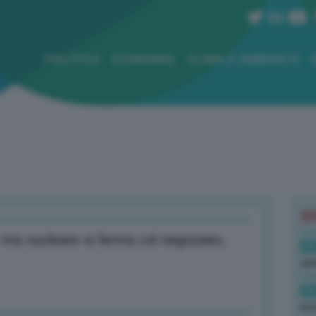
POLITICA
ECONOMIA
CLIMA E AMBIENTE
B
 ma nucleare si ferma col negoziato,
09
spe
09
luc