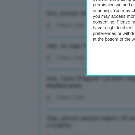
permission we and o
scanning. You may cl
Oro, prezzo debole a 5096 dollari
you may access more 
consenting. Please no
13 Marzo 2026
have a right to objec
preferences or withdr
at the bottom of the 
Iran, ex capo Pentagono: Blitz ef
13 Marzo 2026
Iran, Cavo Dragone: La Nato res
Mediterraneo
13 Marzo 2026
Gas, prezzo ancora sopra i 50 e
(+0,60%)