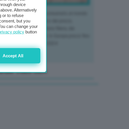
through device
above. Alternatively
 mercato del tubero più consumato al mondo
 or to refuse
 vivendo un crollo storico dei prezzi,
consent, but you
. You can change your
tendo a dura prova l'intera filiera, dai
privacy policy
button
tivatori ai trasformatori. In Europa prezzi fino
70% in meno rispetto al 2024
Accept All
anale Video GEA