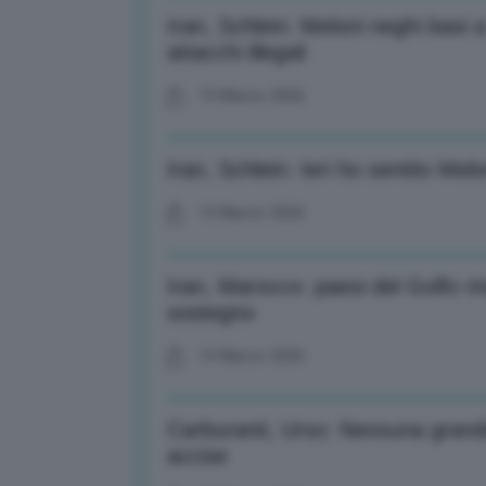
Iran, Schlein: Meloni neghi basi 
attacchi illegali
13 Marzo 2026
Iran, Schlein: Ieri ho sentito Mel
13 Marzo 2026
Iran, Marocco: paesi del Golfo 
sostegno
13 Marzo 2026
Carburanti, Urso: Nessuna grand
accise