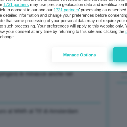
ur
1731 partners
may use precise geolocation data and identification 
ick to consent to our and our
1731 partners
’ processing as described 
/oncia. Male argento e platino
Il
detailed information and change your preferences before consenting
sta
te that some processing of your personal data may not require your 
t to such processing. Your preferences will apply to this website only
met
aw your consent at any time by returning to this site and clicking the
col
webpage.
ficaci ma non c’è stato cambio di regime
al 
Manage Options
C
pingerà le minacce anche nel
uro al MWh al Ttf di Amsterdam