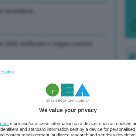
r arrendersi
el 2022 inefficace e troppo costoso
F
cepting
i conflitto possibili rischi
c
d
0
We value your privacy
di
% produzione su dicembre
tners
store and/or access information on a device, such as cookies 
identifiers and standard information sent by a device for personalised
 and content measurement, audience research and services developm