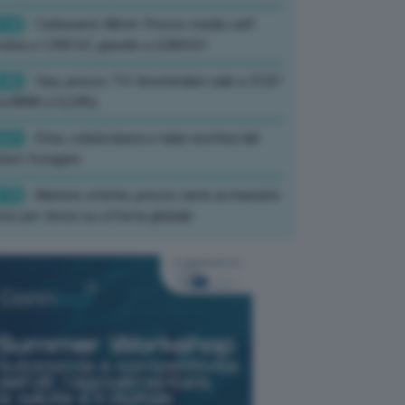
:14
- Carburanti, Mimit: Prezzo medio self
zina a 1,990 €/l, gasolio a 2,084 €/l
:46
- Gas, prezzo Ttf Amsterdam sale a 57,07
ro/MWh (+2,34%)
:01
- Etna, colata lavica e nube eruttiva dal
tere Voragine
:10
- Materie critiche, prezzo rame ai massimi
rici per timori su offerta globale