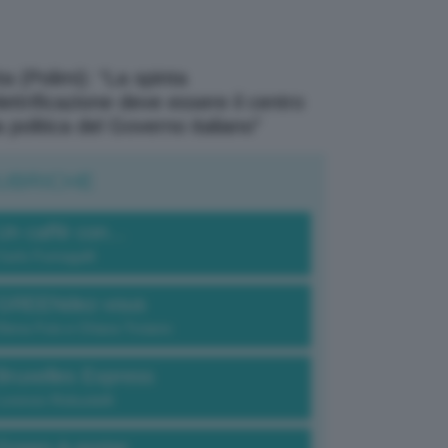
a (Polimi): “La spinta
elettrificazione deve essere il centro
a politica del Governo italiano”
UBRICHE
Un caffè con...
Carlo Fumagalli
GREENdez-vous
Elena Fois e Chiara Troiano
Bruxelles Express
Lorenzo Robustelli