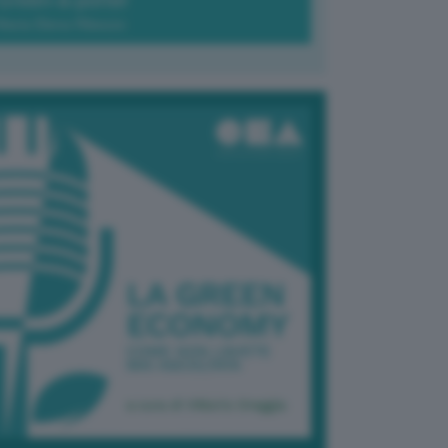
Green-à-porter
Maria Elena Ribezzo