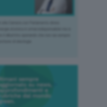
k alla Camera con Parlamento diviso.
nergia atomica è ormai indispensabile ma si
e il dibattito sperando che non sia sempre
stione di ideologia