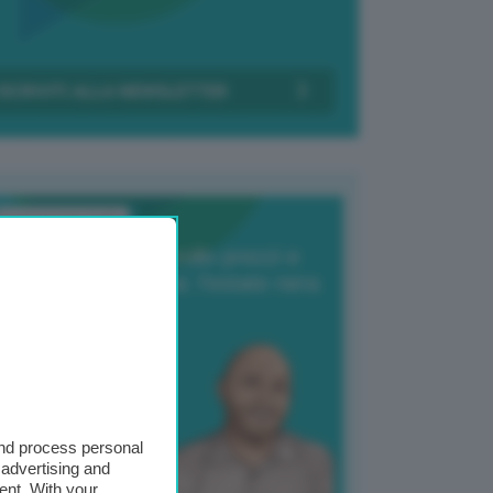
Transizione Italia
orte produzione, crollo prezzi e
oncorrenza asiatica: l’estate nera
elle patate
6 Agosto 2025
 Giuliano Zulin
and process personal
 advertising and
ent. With your