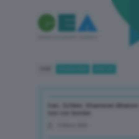
HOME
BREAKING NEWS
(PAGE 237)
Iran, Schlein: Khamenei dittatore
non con bombe
13 Marzo 2026