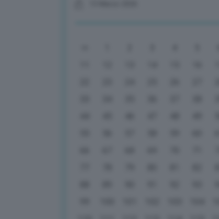
13 Marzo 2026
1
2
3
4
5
11
12
13
14
15
16
22
23
24
25
26
27
33
34
35
36
37
38
44
45
46
47
48
49
55
56
57
58
59
60
66
67
68
69
70
71
77
78
79
80
81
82
88
89
90
91
92
93
99
100
101
102
103
104
1
110
111
112
113
114
115
1