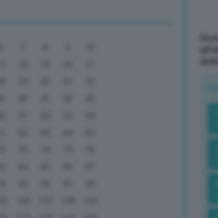
Mott
6
7
8
9
10
all’
dell
17
18
19
20
21
28
29
30
31
32
R
39
40
41
42
43
50
51
52
53
54
61
62
63
64
65
72
73
74
75
76
83
84
85
86
87
94
95
96
97
98
05
106
107
108
109
16
117
118
119
120