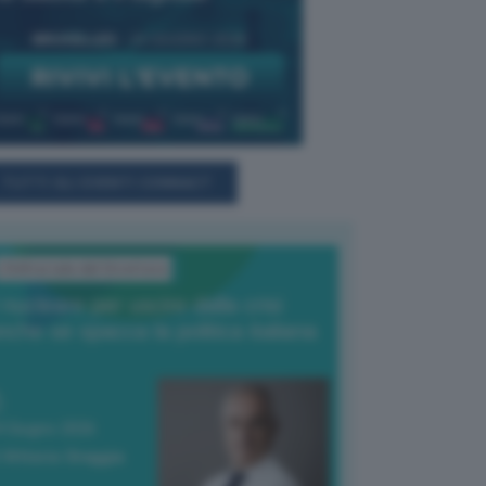
TUTTI GLI EVENTI CONNACT
L'Editoriale del Direttore
l nucleare per uscire dalla crisi
nche se spacca la politica italiana
4 Giugno 2026
 Vittorio Oreggia