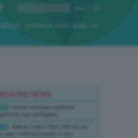
ENERGIA
SCIENZA E TECH
MOBILITÀ
REAKING NEWS
:59
- Incendi, continuano operazioni
gnimento rogo nel Reggiano
:33
- Bollette, Facile.it: Oltre 2.200 euro tra
e e gas (+14%) nei prossimi 12 mesi