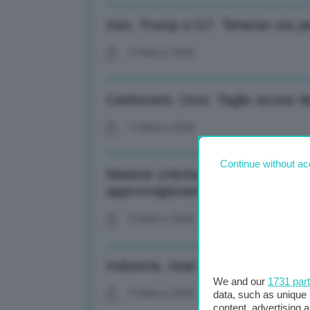
Iran, Trump a G7: Teheran sta pe
13 Marzo 2026
Carburanti, Urso: Taglio accise d
13 Marzo 2026
Continue without ac
Materie critiche, Urso: Con protrars
approvvigionamento
13 Marzo 2026
Industria, Istat: A gennaio -0,6
We and our
1731 par
13 Marzo 2026
data, such as unique 
content, advertising