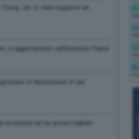
a Trump, art.11 vieta supporto ad
09
ben
08
eu
08
oni, ci aggiorneremo nell’interesse Paese
cra
18
sto
ringraziano re Mohammed VI per
e economia Ue ha ancora tagliato