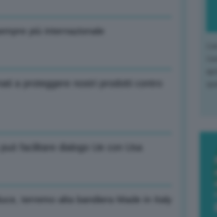
sempre più internazionale
L'o
L'e
apr
ti a proteggere nostri prodotti contro
que
può facilitare dialogo Ue con Usa
oduce, terremo alta bandiera Made in Italy