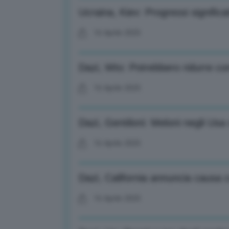
Ucraina, Kiev: Progressi significa
16 Aprile 2025
Dazi, Wto: Potrebbero ridurre c
16 Aprile 2025
Dazi, Gentiloni: Meloni negli Usa 
16 Aprile 2025
Dazi, California annuncia causa 
16 Aprile 2025