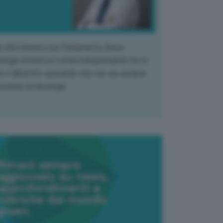
k alla Camera con Parlamento diviso.
nergia atomica è ormai indispensabile ma si
e il dibattito sperando che non sia sempre
stione di ideologia