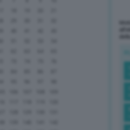
6
7
8
9
10
17
18
19
20
21
28
29
30
31
32
Mott
all’
39
40
41
42
43
dell
50
51
52
53
54
61
62
63
64
65
R
72
73
74
75
76
83
84
85
86
87
94
95
96
97
98
05
106
107
108
109
16
117
118
119
120
27
128
129
130
131
38
139
140
141
142