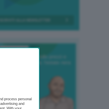
Transizione Italia
orte produzione, crollo prezzi e
oncorrenza asiatica: l’estate nera
elle patate
6 Agosto 2025
 Giuliano Zulin
and process personal
 advertising and
ent. With your