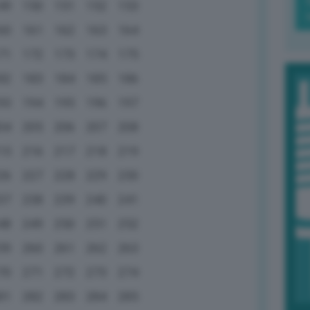
49
150
151
152
153
60
161
162
163
164
71
172
173
174
175
82
183
184
185
186
93
194
195
196
197
04
205
206
207
208
15
216
217
218
219
26
227
228
229
230
37
238
239
240
241
48
249
250
251
252
59
260
261
262
263
70
271
272
273
274
81
282
283
284
285