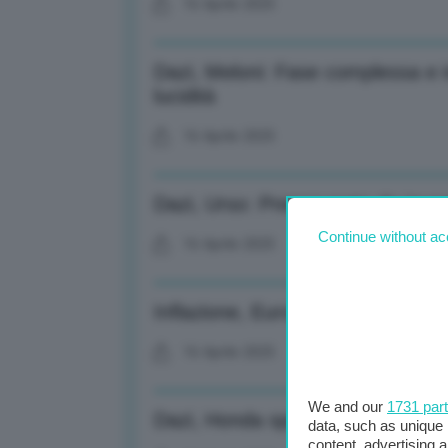
16 Aprile 2025
Dazi, Meloni: Fase complessa e i
lucidità
16 Aprile 2025
Dazi, Urso: Preoccupato da invas
Continue without ac
16 Aprile 2025
Inflazione, Eurostat: A marzo cal
16 Aprile 2025
We and our
1731 par
Dazi, Honda sposta in Usa produz
data, such as unique 
content, advertising