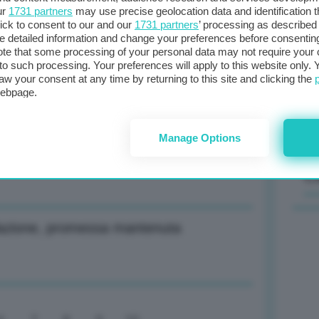
ur
1731 partners
may use precise geolocation data and identification 
ick to consent to our and our
1731 partners
’ processing as described 
Il
detailed information and change your preferences before consenting
sta
te that some processing of your personal data may not require your 
 produzione carbone ma centrali in
t to such processing. Your preferences will apply to this website only
met
aw your consent at any time by returning to this site and clicking the
col
webpage.
al 
Manage Options
 Gnl Usa, superare quotazione Ttf
C
flazione, promessa mantenuta