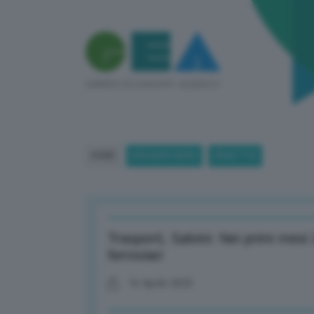
HOME
BREAKING NEWS
(PAGE 719)
Trasporti, Salvini: Nei primi mesi 
ferroviari
16 Aprile 2025