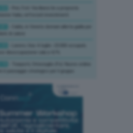
:52
- Pnrr, Foti: Via libera Ue a proposta
isione Italia, rafforzati investimenti
:01
- Caldo, in Veneto domani allerta gialla per
ate di calore
:33
- Lavoro, Usa: A luglio -23.000 occupati,
so disoccupazione cala a 4,1%
:19
- Trasporti, Strisciuglio (Fs): Nuovo ordine
ni è passaggio strategico per il gruppo