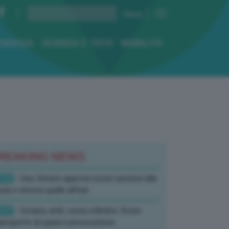
ENERGIA
SCIENZA E TECH
MOBILITÀ
REAKING NEWS
:52
- Usa, Senato approva nuove sanzioni alla
sia e rinnova quelle all’Iran
:07
- Ucraina, amb. russa a Berlino: Drone
’aeroporto di Lipsia è provocazione