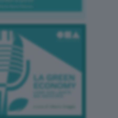
Green-à-porter
Maria Elena Ribezzo