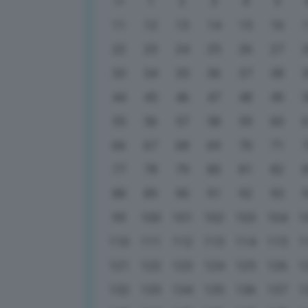
1
2
3
4
5
11
12
13
14
15
16
22
23
24
25
26
27
33
34
35
36
37
38
44
45
46
47
48
49
55
56
57
58
59
60
66
67
68
69
70
71
77
78
79
80
81
82
88
89
90
91
92
93
99
100
101
102
103
104
1
110
111
112
113
114
115
1
121
122
123
124
125
126
1
132
133
134
135
136
137
1