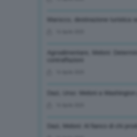
Marocco, destinazione turistica 
16 Aprile 2025
Agroalimentare, Meloni: Determina
contraffazioni
16 Aprile 2025
Dazi, Urso: Meloni a Washington 
16 Aprile 2025
Dazi, Meloni: Al fianco di chi pr