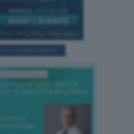
TUTTI GLI EVENTI CONNACT
L'Editoriale del Direttore
l nucleare per uscire dalla crisi
nche se spacca la politica italiana
4 Giugno 2026
 Vittorio Oreggia