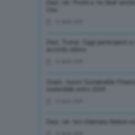
Dazi, Ue: Pronti a ‘no deal’ anche
Usa
16 Aprile 2025
Dazi, Trump: Oggi parteciperò a 
accordo ottimo
16 Aprile 2025
Snam, nuovo Sustainable Financ
sostenibile entro 2029
16 Aprile 2025
Dazi, Ue: Ieri chiamata Meloni-vo
16 Aprile 2025