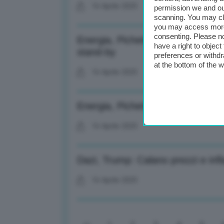
16 Aprile 2025
permission we and o
scanning. You may cl
you may access more 
consenting. Please no
Energia, Pichetto: Confermo stop
have a right to objec
stand-by
preferences or withdr
at the bottom of the 
16 Aprile 2025
Energia, Pichetto: Interesse per
16 Aprile 2025
Dazi, Trump: Calano prezzi e in
16 Aprile 2025