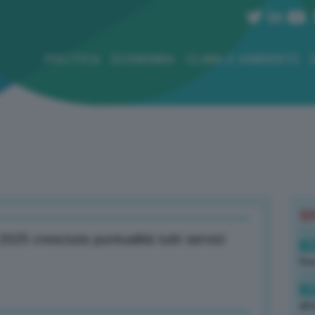
POLITICA
ECONOMIA
CLIMA E AMBIENTE
B
2025 cresciuta puntualità tutti servizi
19
Rus
19
all