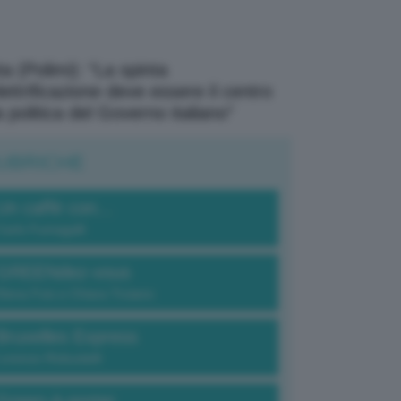
a (Polimi): “La spinta
elettrificazione deve essere il centro
a politica del Governo italiano”
UBRICHE
Un caffè con...
Carlo Fumagalli
GREENdez-vous
Elena Fois e Chiara Troiano
Bruxelles Express
Lorenzo Robustelli