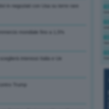
tivi in negoziati con Usa su terre rare
16
rev
15
ond
ommercio mondiale fino a 1,5%
14
tas
14
sceglierà interessi Italia e Ue
tre
contro Trump