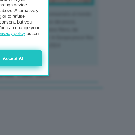
through device
above. Alternatively
 mercato del tubero più consumato al mondo
 or to refuse
 vivendo un crollo storico dei prezzi,
consent, but you
. You can change your
tendo a dura prova l'intera filiera, dai
privacy policy
button
tivatori ai trasformatori. In Europa prezzi fino
70% in meno rispetto al 2024
Accept All
anale Video GEA