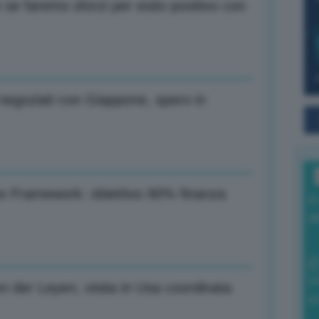
 se faremo sforzi per esito positivo con
negoziati con Giappone, spero in
e Framework: obiettivo 90% finanza
I
a
0
n der Leyen, visita in Usa coordinata
di