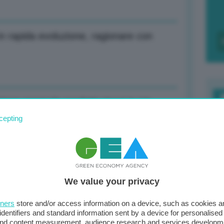
n rapida evoluzione, ragionare con
ione anomala prodotti cinesi in Ue
F
cepting
c
d
a a 2,2% in area euro, Italia a 2,1%
0
We value your privacy
di
tners
store and/or access information on a device, such as cookies 
ione auto ibrida Civic
identifiers and standard information sent by a device for personalised
 and content measurement, audience research and services developm