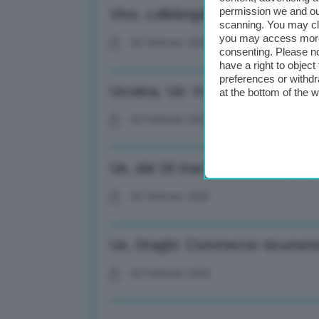
permission we and o
Vino, Lollobrigida: Impegni mante
scanning. You may cl
you may access more 
02 Febbraio 2026
consenting. Please no
have a right to objec
preferences or withdr
Ucraina, Ue: In vigore stop gas r
at the bottom of the 
02 Febbraio 2026
Ue, dal 18 marzo al via lo stop g
02 Febbraio 2026
Ue, Draghi: Commercio strumento 
02 Febbraio 2026