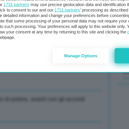
ur
1731 partners
may use precise geolocation data and identification 
nuti, nessun allarme crisi
ick to consent to our and our
1731 partners
’ processing as described 
Il
detailed information and change your preferences before consenting
sta
te that some processing of your personal data may not require your 
t to such processing. Your preferences will apply to this website only
met
aw your consent at any time by returning to this site and clicking the
col
usso, tempistica molto chiara
webpage.
al 
Manage Options
raduale al gas russo
C
di potere, avanti con gli accordi