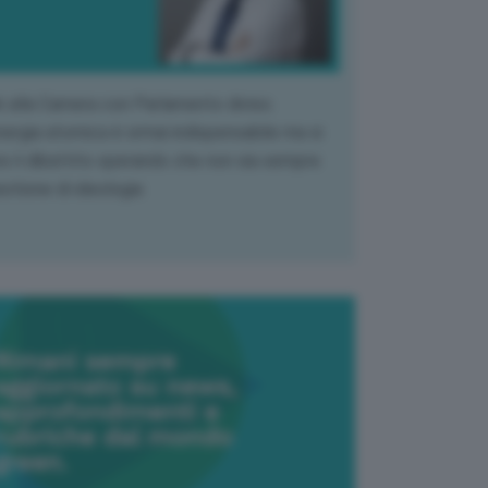
k alla Camera con Parlamento diviso.
nergia atomica è ormai indispensabile ma si
e il dibattito sperando che non sia sempre
stione di ideologia