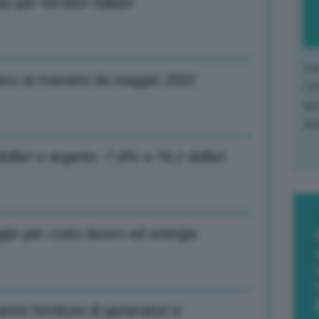
ù per fornitori italiani
L'o
iero ai massimi da maggio 2022
L'e
apr
que
llari e argento -7,6% a 78,2 dollari
aggio per costo lavoro ed energia
nno forniture di generatori e