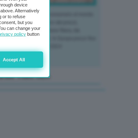
through device
above. Alternatively
 mercato del tubero più consumato al mondo
 or to refuse
 vivendo un crollo storico dei prezzi,
consent, but you
. You can change your
tendo a dura prova l'intera filiera, dai
privacy policy
button
tivatori ai trasformatori. In Europa prezzi fino
70% in meno rispetto al 2024
Accept All
anale Video GEA