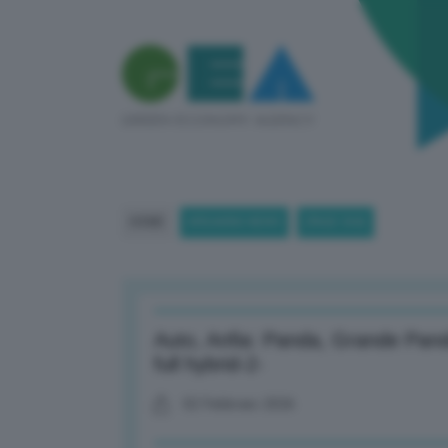
HOME
BREAKING NEWS
(PAGE 304)
Auto, Anfia: Panda, Grande Pand
full hybrid-2-
02 Febbraio 2026