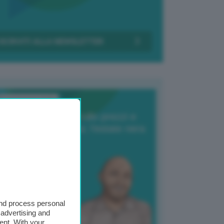
Transizione Italia
orte produzione, crollo prezzi e
oncorrenza asiatica: l’estate nera
elle patate
6 Agosto 2025
 Giuliano Zulin
and process personal
 advertising and
ent. With your