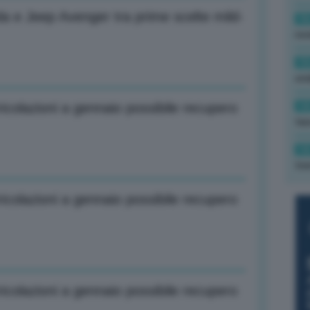
a e Jeep Avenger tra prime scelte mild-
16
rev
15
ond
14
colazioni a gennaio possibile recupero
tas
14
tre
colazioni a gennaio possibile recupero
colazioni a gennaio possibile recupero