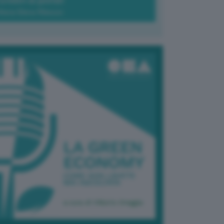
Green-à-porter
Maria Elena Ribezzo