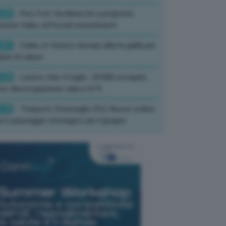
:52
- Pnrr, Foti: Via libera Ue a proposta
isione Italia, rafforzati investimenti
:01
- Caldo, in Veneto domani allerta gialla per
ate di calore
:33
- Lavoro, Usa: A luglio -23.000 occupati,
so disoccupazione cala a 4,1%
:19
- Trasporti, Strisciuglio (Fs): Nuovo ordine
ni è passaggio strategico per il gruppo