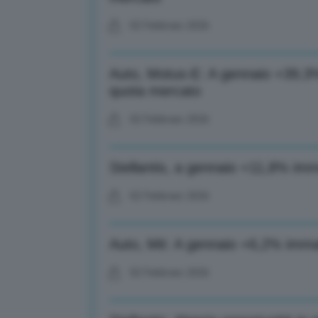
02 Febbraio 2026
Auto, Motus-E: A gennaio +39,3% 
quota mercato
02 Febbraio 2026
Stellantis, a gennaio +11,8% imm
02 Febbraio 2026
Auto, Mit: A gennaio +6,2% immat
02 Febbraio 2026