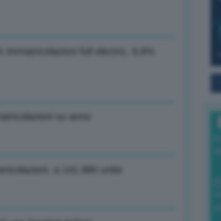
immatricolazioni full electric, 6,6%
atricolazioni su anno
I
a
ricolazioni, a 141.980 unità
0
di