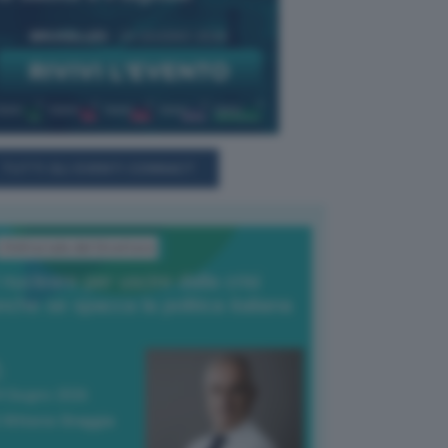
TUTTI GLI EVENTI CONNACT
L'Editoriale del Direttore
l nucleare per uscire dalla crisi
nche se spacca la politica italiana
4 Giugno 2026
 Vittorio Oreggia