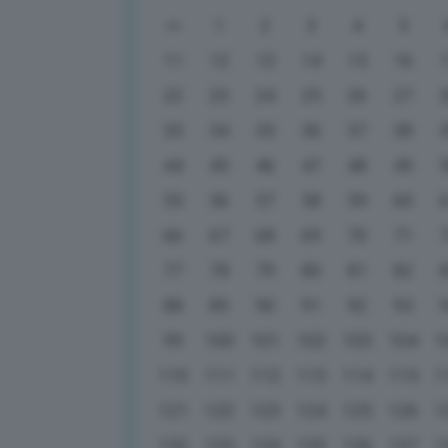
1
2
3
4
5
11
12
13
14
15
16
22
23
24
25
26
27
33
34
35
36
37
38
44
45
46
47
48
49
55
56
57
58
59
60
66
67
68
69
70
71
77
78
79
80
81
82
88
89
90
91
92
93
99
100
101
102
103
104
1
110
111
112
113
114
115
1
121
122
123
124
125
126
1
132
133
134
135
136
137
1