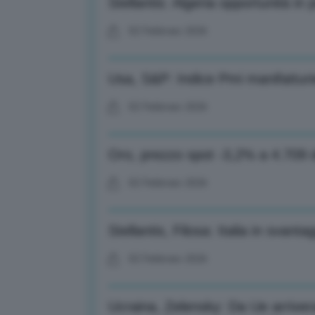
Stellantis: Algeria opportunità in pi
02 Febbraio 2026
Usa, S&P: Indice Pmi manifattur
02 Febbraio 2026
Oro, prezzo spot -3,2% a 4.709 do
02 Febbraio 2026
Stellantis, Filosa: Italia in svant
02 Febbraio 2026
Ucraina, Zelensky: Da Ue arrivera