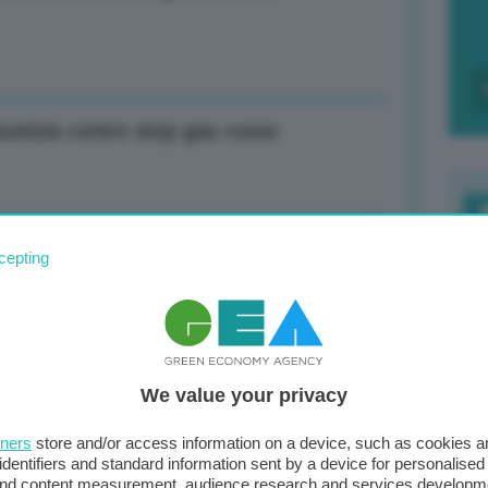
ustizia contro stop gas russo
y: Sostegno Ue resta incrollabile, preso
F
cepting
c
d
0
 paragonabile a dipendenza da Russia
We value your privacy
di
tners
store and/or access information on a device, such as cookies 
identifiers and standard information sent by a device for personalised
 and content measurement, audience research and services developm