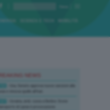
ENERGIA
SCIENZA E TECH
MOBILITÀ
REAKING NEWS
:52
- Usa, Senato approva nuove sanzioni alla
sia e rinnova quelle all’Iran
:07
- Ucraina, amb. russa a Berlino: Drone
’aeroporto di Lipsia è provocazione