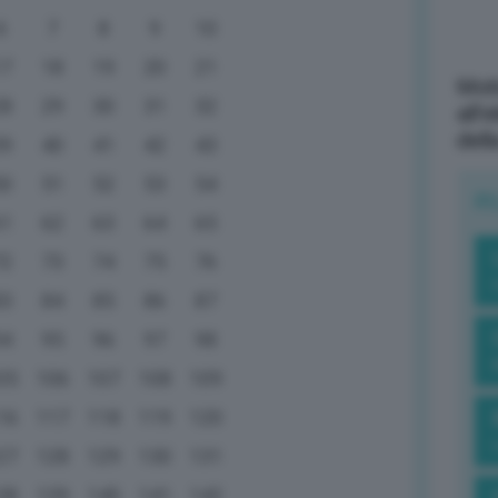
6
7
8
9
10
17
18
19
20
21
Mott
28
29
30
31
32
all’
dell
39
40
41
42
43
50
51
52
53
54
R
61
62
63
64
65
72
73
74
75
76
83
84
85
86
87
94
95
96
97
98
05
106
107
108
109
16
117
118
119
120
27
128
129
130
131
38
139
140
141
142