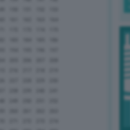
49
150
151
152
153
60
161
162
163
164
71
172
173
174
175
82
183
184
185
186
93
194
195
196
197
04
205
206
207
208
15
216
217
218
219
26
227
228
229
230
37
238
239
240
241
48
249
250
251
252
59
260
261
262
263
70
271
272
273
274