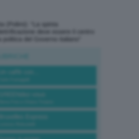
a (Polimi): “La spinta
elettrificazione deve essere il centro
a politica del Governo italiano”
UBRICHE
Un caffè con...
Carlo Fumagalli
GREENdez-vous
Elena Fois e Chiara Troiano
Bruxelles Express
Lorenzo Robustelli