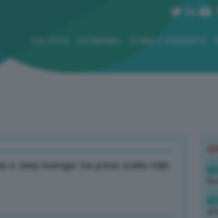
POLITICA
ECONOMIA
CLIMA E AMBIENTE
B
a e Jeep Avenger tra prime scelte mild-
19
Rus
19
all