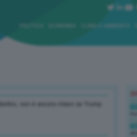
POLITICA
ECONOMIA
CLIMA E AMBIENTE
B
Berlino, non è ancora chiaro se Trump
19
Rus
19
all