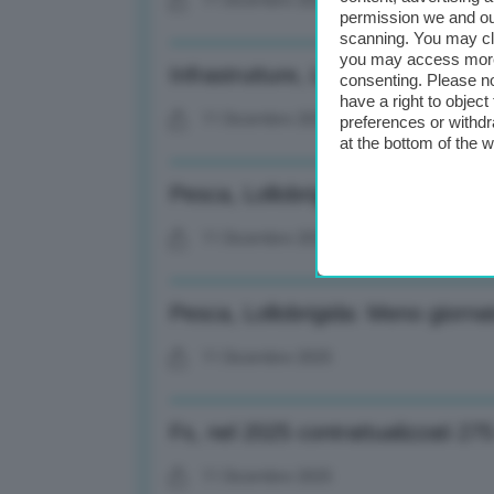
11 Dicembre 2025
permission we and o
scanning. You may cl
you may access more 
Infrastrutture, Liguria: Dal 19/12 
consenting. Please no
have a right to objec
11 Dicembre 2025
preferences or withdr
at the bottom of the 
Pesca, Lollobrigida: Meno giornat
11 Dicembre 2025
Pesca, Lollobrigida: Meno giornat
11 Dicembre 2025
Fs, nel 2025 contrattualizzati 2
11 Dicembre 2025