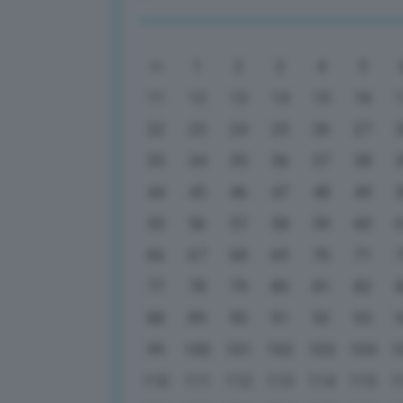
1
2
3
4
5
11
12
13
14
15
16
22
23
24
25
26
27
33
34
35
36
37
38
44
45
46
47
48
49
55
56
57
58
59
60
66
67
68
69
70
71
77
78
79
80
81
82
88
89
90
91
92
93
99
100
101
102
103
104
1
110
111
112
113
114
115
1