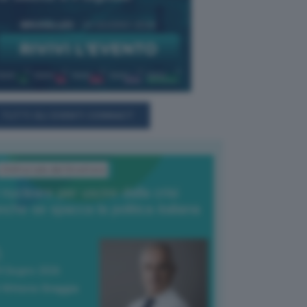
TUTTI GLI EVENTI CONNACT
L'Editoriale del Direttore
l nucleare per uscire dalla crisi
nche se spacca la politica italiana
4 Giugno 2026
 Vittorio Oreggia