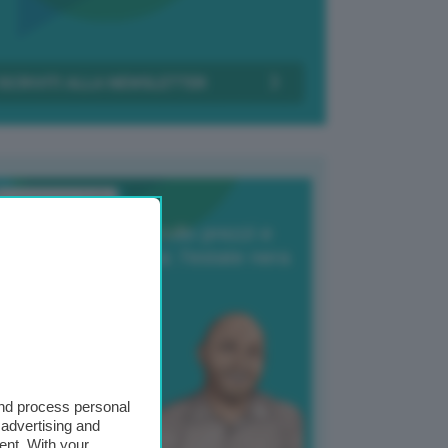
Transizione Italia
orte produzione, crollo prezzi e
oncorrenza asiatica: l’estate nera
elle patate
6 Agosto 2025
 Giuliano Zulin
and process personal
 advertising and
ent. With your