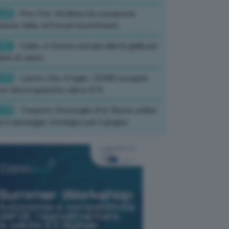
:52
- Pnrr, Foti: Via libera Ue a proposta
isione Italia, rafforzati investimenti
:01
- Caldo, in Veneto domani allerta gialla per
ate di calore
:33
- Lavoro, Usa: A luglio -23.000 occupati,
so disoccupazione cala a 4,1%
:19
- Trasporti, Strisciuglio (Fs): Nuovo ordine
ni è passaggio strategico per il gruppo