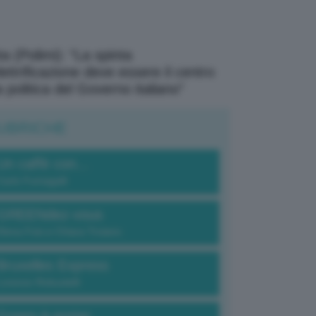
a (Polimi): “La spinta
elettrificazione deve essere il centro
a politica del Governo italiano”
UBRICHE
Un caffè con...
Carlo Fumagalli
GREENdez-vous
Elena Fois e Chiara Troiano
Bruxelles Express
Lorenzo Robustelli