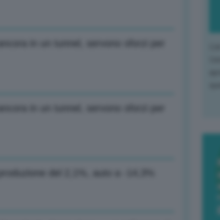
cora in un tunnel, servono sforzi per
L'o
L'e
apr
que
cora in un tunnel, servono sforzi per
produzione del 2,1%, auto a -14,3%