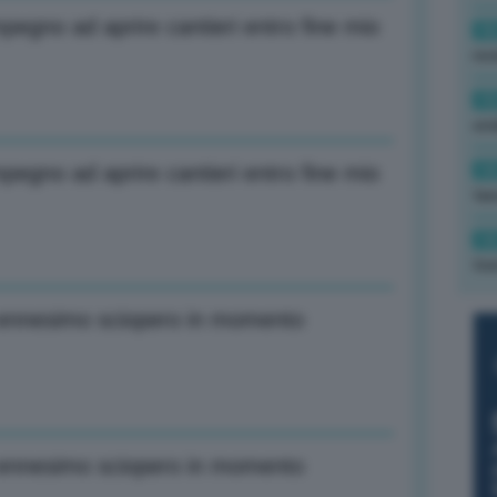
mpegno ad aprire cantieri entro fine mio
16
rev
15
ond
14
mpegno ad aprire cantieri entro fine mio
tas
14
tre
le ennesimo sciopero in momento
le ennesimo sciopero in momento