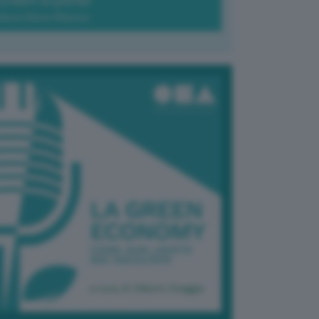
Green-à-porter
Maria Elena Ribezzo