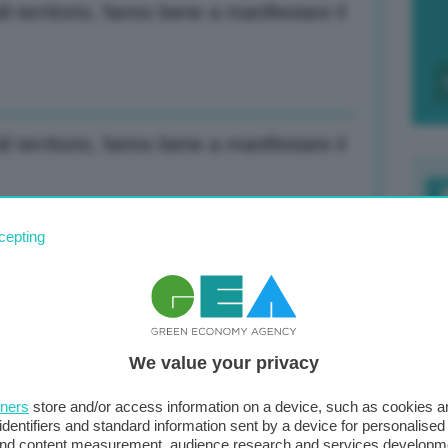
di territorio, fanno bene a manifestare il
di territorio, fanno bene a manifestare il
F
cepting
c
all’Epifania stop a cantieri più impattanti-
d
0
We value your privacy
di
all’Epifania stop a cantieri più impattanti
tners
store and/or access information on a device, such as cookies 
identifiers and standard information sent by a device for personalised
 and content measurement, audience research and services developm