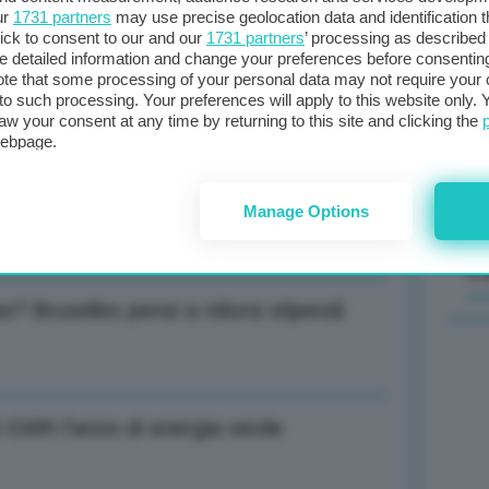
ur
1731 partners
may use precise geolocation data and identification 
ick to consent to our and our
1731 partners
’ processing as described 
Il
detailed information and change your preferences before consenting
all’Epifania stop a cantieri più impattanti
sta
te that some processing of your personal data may not require your 
t to such processing. Your preferences will apply to this website only
met
aw your consent at any time by returning to this site and clicking the
col
webpage.
al 
e? Bruxelles pensi a ridursi stipendi
Manage Options
C
e? Bruxelles pensi a ridursi stipendi
75 GWh l’anno di energia verde