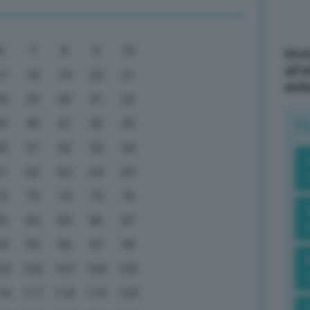
6
7
8
9
10
Mott
all’
17
18
19
20
21
dell
28
29
30
31
32
39
40
41
42
43
R
50
51
52
53
54
61
62
63
64
65
72
73
74
75
76
83
84
85
86
87
94
95
96
97
98
05
106
107
108
109
16
117
118
119
120