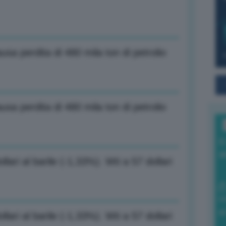
usa perdita di 480 mila ton di petrolio
usa perdita di 480 mila ton di petrolio
I
a
llari al barile (-1,33%). Wti a 57 dollari
0
di
llari al barile (-1,33%). Wti a 57 dollari