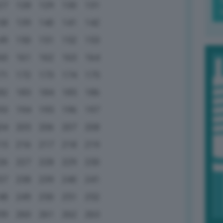
27
128
129
130
131
38
139
140
141
142
49
150
151
152
153
60
161
162
163
164
71
172
173
174
175
82
183
184
185
186
93
194
195
196
197
04
205
206
207
208
15
216
217
218
219
26
227
228
229
230
37
238
239
240
241
48
249
250
251
252
59
260
261
262
263