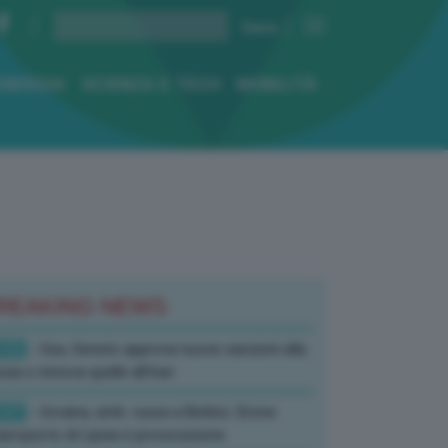
ENERGIA
SCIENZA E TECH
MOBILITÀ
REAKING NEWS
:52
- Usa, Senato approva nuove sanzioni alla
sia e rinnova quelle all’Iran
:07
- Ucraina, amb. russa a Berlino: Drone
’aeroporto di Lipsia è provocazione