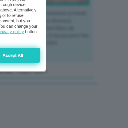
through device
above. Alternatively
 mercato del tubero più consumato al mondo
 or to refuse
 vivendo un crollo storico dei prezzi,
consent, but you
. You can change your
tendo a dura prova l'intera filiera, dai
privacy policy
button
tivatori ai trasformatori. In Europa prezzi fino
70% in meno rispetto al 2024
Accept All
anale Video GEA