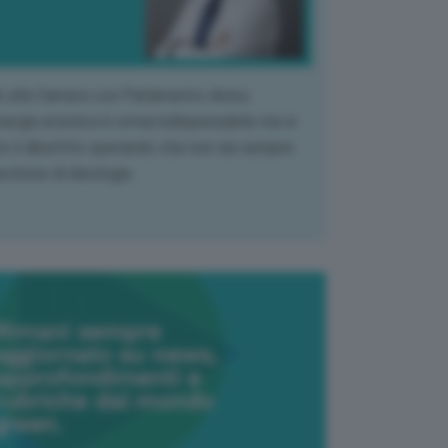
k alla Camera con Parlamento diviso.
nergia atomica è ormai indispensabile ma si
e il dibattito sperando che non sia sempre
stione di ideologia