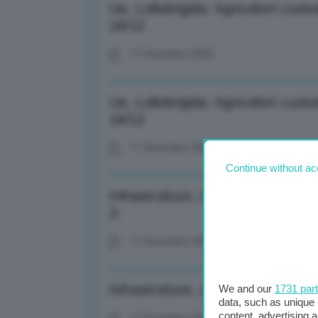
Ue, Lollobrigida: Agricoltori custo
18/12
11 Dicembre 2025
Ue, Lollobrigida: Agricoltori custo
18/12
11 Dicembre 2025
Continue without ac
Infrastrutture, Liguria: Dal 19/12 
2-
11 Dicembre 2025
Infrastrutture, Liguria: Dal 19/12 
We and our
1731 par
data, such as unique 
content, advertising