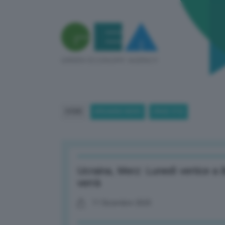
HOME
BREAKING NEWS
(PAGE 372)
Ucraina, Merz: Lunedì vertice a 
verrà
11 Dicembre 2025