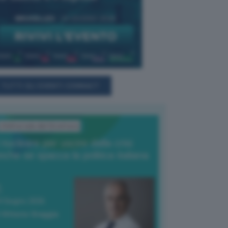
TUTTI GLI EVENTI CONNACT
L'Editoriale del Direttore
l nucleare per uscire dalla crisi
nche se spacca la politica italiana
4 Giugno 2026
 Vittorio Oreggia