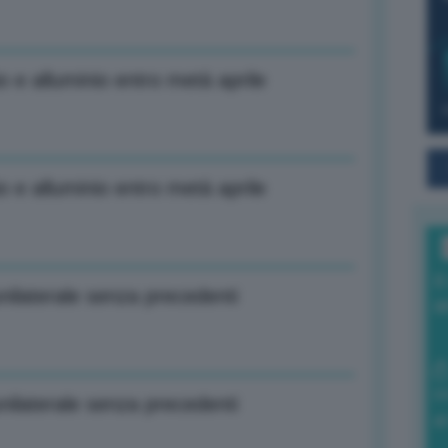
o e alluminio entro metà aprile
o e alluminio entro metà aprile
I
ilaterale senza precedenti
a
0
ilaterale senza precedenti
di