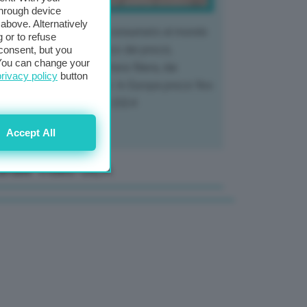
through device
above. Alternatively
 mercato del tubero più consumato al mondo
 or to refuse
 vivendo un crollo storico dei prezzi,
consent, but you
. You can change your
tendo a dura prova l'intera filiera, dai
privacy policy
button
tivatori ai trasformatori. In Europa prezzi fino
70% in meno rispetto al 2024
Accept All
anale Video GEA