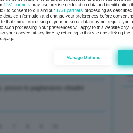
ur
1731 partners
may use precise geolocation data and identification 
ick to consent to our and our
1731 partners
’ processing as described 
Il
detailed information and change your preferences before consenting
sta
te that some processing of your personal data may not require your 
a economia transatlantica
t to such processing. Your preferences will apply to this website only
met
aw your consent at any time by returning to this site and clicking the
col
webpage.
al 
 prezzo lo pagheranno cittadini
Manage Options
C
 prezzo lo pagheranno cittadini
6
7
8
9
10