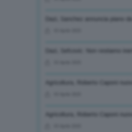
Dazi, Sanchez annuncia piano da 
03 Aprile 2025
Dazi, Sefcovic: Non restiamo ine
03 Aprile 2025
Agricoltura, Roberto Caponi nuovo
03 Aprile 2025
Agricoltura, Roberto Caponi nuovo
03 Aprile 2025