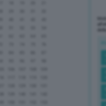
17
18
19
20
21
28
29
30
31
32
Mott
39
40
41
42
43
all’
50
51
52
53
54
dell
61
62
63
64
65
R
72
73
74
75
76
83
84
85
86
87
94
95
96
97
98
05
106
107
108
109
16
117
118
119
120
27
128
129
130
131
38
139
140
141
142
49
150
151
152
153