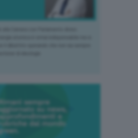
k alla Camera con Parlamento diviso.
nergia atomica è ormai indispensabile ma si
e il dibattito sperando che non sia sempre
stione di ideologia