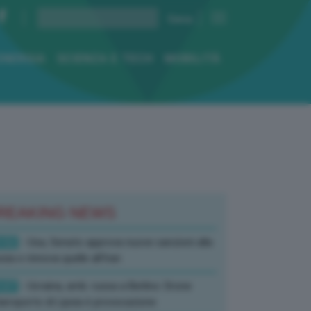
ENERGIA
SCIENZA E TECH
MOBILITÀ
REAKING NEWS
:52
- Usa, Senato approva nuove sanzioni alla
sia e rinnova quelle all’Iran
:07
- Ucraina, amb. russa a Berlino: Drone
’aeroporto di Lipsia è provocazione