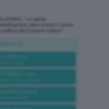
a (Polimi): “La spinta
elettrificazione deve essere il centro
a politica del Governo italiano”
UBRICHE
Un caffè con...
Carlo Fumagalli
GREENdez-vous
Elena Fois e Chiara Troiano
Bruxelles Express
Lorenzo Robustelli