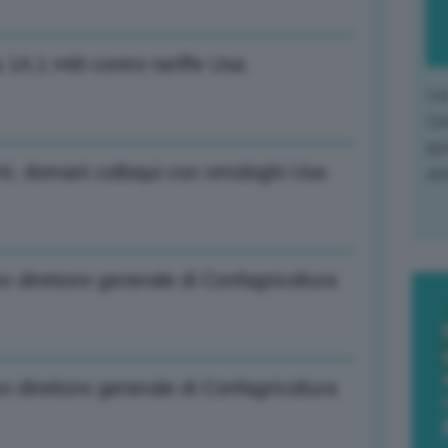
14,1 mld contro tariffe Usa
L'o
L'e
apr
rti, domani colloqui con omologhi Usa
que
 direttore generale di Confagricoltura
 direttore generale di Confagricoltura