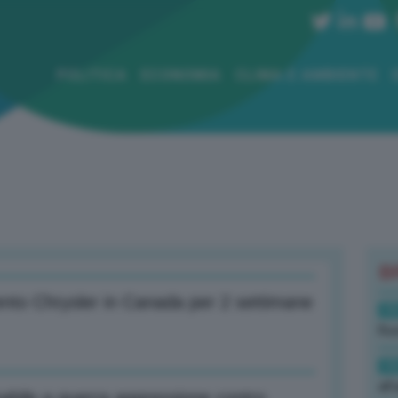
POLITICA
ECONOMIA
CLIMA E AMBIENTE
B
mento Chrysler in Canada per 2 settimane
19
Rus
19
all