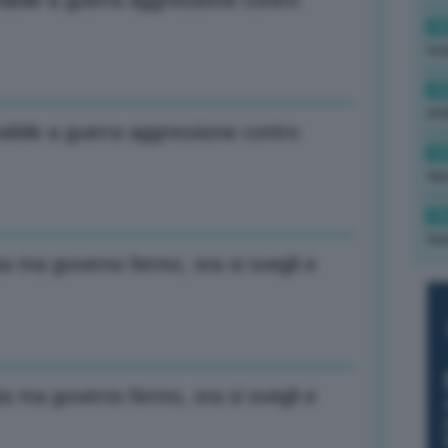
nabile a guerra aggressione contro
16
rev
15
ond
nabile a guerra aggressione contro
14
tas
14
tre
a ma governo fermo, ora si svegli e
a ma governo fermo, ora si svegli e