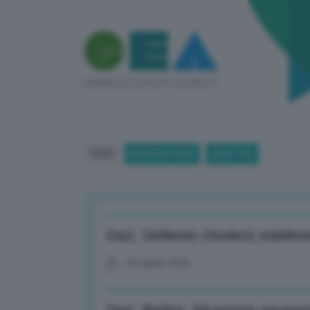
HOME
BREAKING NEWS
(PAGE 743)
Dazi, Stellantis chiuderà stabili
03 Aprile 2025