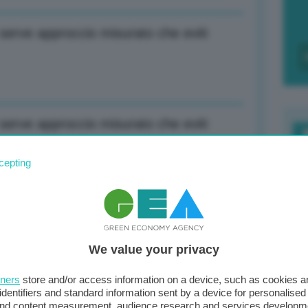
serve approccio misurato che eviti
serve approccio misurato che eviti
F
cepting
c
d
iffe Ue sulle big tech Usa
0
We value your privacy
di
tners
store and/or access information on a device, such as cookies 
a economia transatlantica
identifiers and standard information sent by a device for personalised
 and content measurement, audience research and services developm