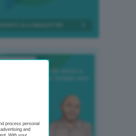
Transizione Italia
orte produzione, crollo prezzi e
oncorrenza asiatica: l’estate nera
elle patate
6 Agosto 2025
 Giuliano Zulin
and process personal
 advertising and
ent. With your