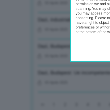
03 Aprile 2025
permission we and o
scanning. You may cl
you may access more 
consenting. Please no
Dazi, industriali Ue: Viene minat
have a right to objec
preferences or withdr
03 Aprile 2025
at the bottom of the 
Dazi, Budapest: Ue incompetente,
03 Aprile 2025
Dazi, Budapest: Ue incompetente,
03 Aprile 2025
1
2
3
4
5