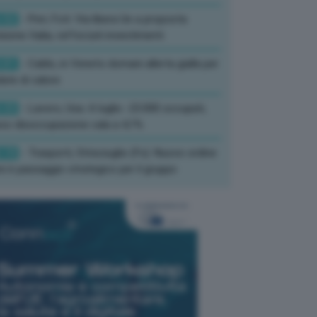
:52
- Pnrr, Foti: Via libera Ue a proposta
isione Italia, rafforzati investimenti
:01
- Caldo, in Veneto domani allerta gialla per
ate di calore
:33
- Lavoro, Usa: A luglio -23.000 occupati,
so disoccupazione cala a 4,1%
:19
- Trasporti, Strisciuglio (Fs): Nuovo ordine
ni è passaggio strategico per il gruppo