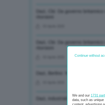
Dazi, Cbi: Da governo britannico 
ritorsioni
03 Aprile 2025
Dazi, Cbi: Da governo britannico 
ritorsioni
Continue without ac
03 Aprile 2025
Dazi, Berlino: Non escludiamo tar
03 Aprile 2025
We and our
1731 par
Dazi, industriali Ue: Viene minat
data, such as unique 
content, advertising