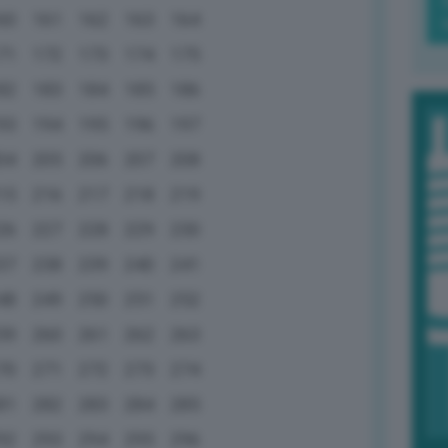
60
161
162
163
164
71
172
173
174
175
82
183
184
185
186
93
194
195
196
197
04
205
206
207
208
15
216
217
218
219
26
227
228
229
230
37
238
239
240
241
48
249
250
251
252
59
260
261
262
263
70
271
272
273
274
81
282
283
284
285
92
293
294
295
296