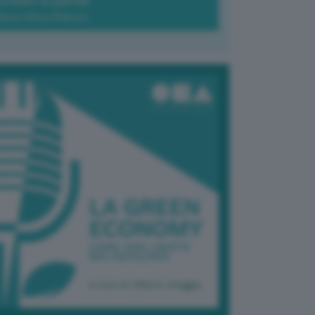
Green-à-porter
Maria Elena Ribezzo