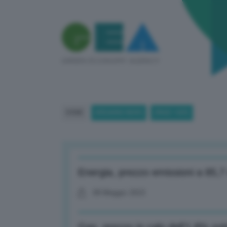
HOME
BREAKING NEWS
(PAGE 1429)
Energia, prezzo emissioni a 85,7
08 Maggio 2023