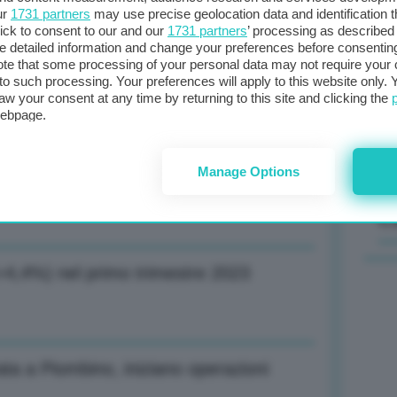
ur
1731 partners
may use precise geolocation data and identification 
ick to consent to our and our
1731 partners
’ processing as described 
Il
detailed information and change your preferences before consenting
sta
te that some processing of your personal data may not require your 
ulazione prima di agosto
t to such processing. Your preferences will apply to this website only
met
aw your consent at any time by returning to this site and clicking the
col
webpage.
al 
Manage Options
per interventi urgenti in 5 regioni
C
(+4,4%) nel primo trimestre 2023
ta a Piombino, iniziano operazioni