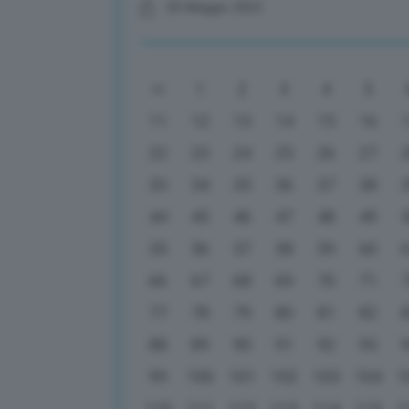
05 Maggio 2023
1
2
3
4
5
11
12
13
14
15
16
22
23
24
25
26
27
33
34
35
36
37
38
44
45
46
47
48
49
55
56
57
58
59
60
66
67
68
69
70
71
77
78
79
80
81
82
88
89
90
91
92
93
99
100
101
102
103
104
1
110
111
112
113
114
115
1