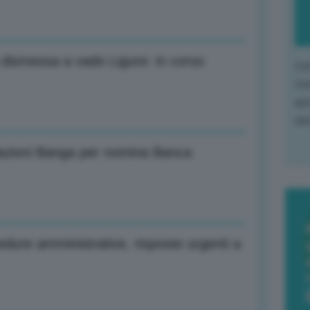
ca dismessa a vado Ligure: in corso
L'o
L'e
apr
que
lazioni Banga per nomina Banca
cedure amministrative, risposte urgenti a