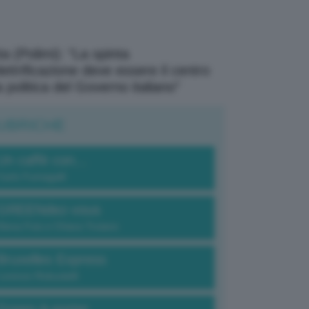
a (Polimi): “La spinta
elettrificazione deve essere il centro
a politica del Governo italiano”
UBRICHE
Un caffè con...
Carlo Fumagalli
GREENdez-vous
Elena Fois e Chiara Troiano
Bruxelles Express
Lorenzo Robustelli