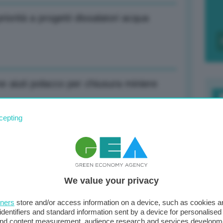
riorità a progetti dissalatori acqua
e aiuti polacco per chiusura miniere
F
cepting
c
d
na evacuazione 50 nuclei familiari per
0
We value your privacy
di
tners
store and/or access information on a device, such as cookies 
identifiers and standard information sent by a device for personalised
Spagna causato da cambiamenti
 and content measurement, audience research and services developm