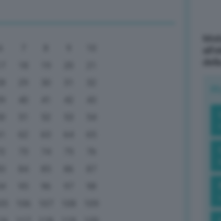
Mott
6
7
8
9
10
all’
dell
17
18
19
20
21
28
29
30
31
32
R
39
40
41
42
43
50
51
52
53
54
61
62
63
64
65
72
73
74
75
76
83
84
85
86
87
94
95
96
97
98
05
106
107
108
109
16
117
118
119
120