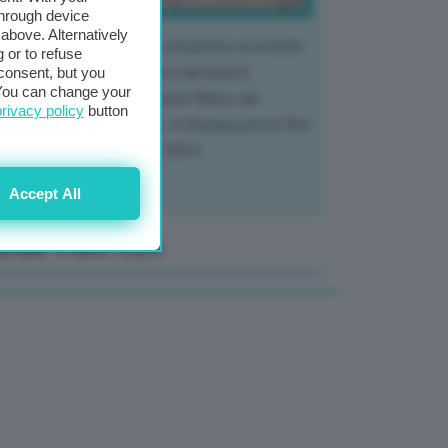
through device
above. Alternatively
 mercato del tubero più consumato al mondo
 or to refuse
 vivendo un crollo storico dei prezzi,
consent, but you
. You can change your
tendo a dura prova l'intera filiera, dai
privacy policy
button
tivatori ai trasformatori. In Europa prezzi fino
70% in meno rispetto al 2024
Accept All
anale Video GEA