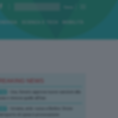
ENERGIA
SCIENZA E TECH
MOBILITÀ
REAKING NEWS
:52
- Usa, Senato approva nuove sanzioni alla
sia e rinnova quelle all’Iran
:07
- Ucraina, amb. russa a Berlino: Drone
’aeroporto di Lipsia è provocazione