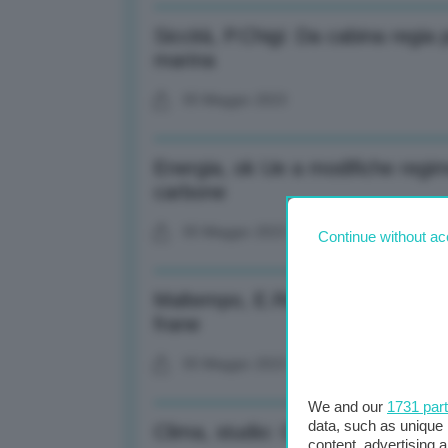
Siccità, P.Chigi: Da cabina regia p
marina
05 Maggio 2023
Energia, ok Ue a modifiche regim
carbone
05 Maggio 2023
Continue without ac
Maltempo, E.Romagna: A Modiglia
frane
05 Maggio 2023
We and our
1731 par
data, such as unique 
Clima, studio: Caldo record in 
content, advertising