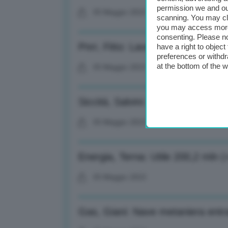
permission we and o
05 Maggio 2023
scanning. You may cl
you may access more 
consenting. Please no
Pnrr, Fitto: Lavoriamo per rimod
have a right to objec
preferences or withdr
at the bottom of the 
05 Maggio 2023
Siccità, Salvini: Oltre 100 milioni 
05 Maggio 2023
Energia, Terna: Utile 200,2 mln 
05 Maggio 2023
Gas, Giani: Nave metaniera entra