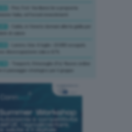
:52
- Pnrr, Foti: Via libera Ue a proposta
isione Italia, rafforzati investimenti
:01
- Caldo, in Veneto domani allerta gialla per
ate di calore
:33
- Lavoro, Usa: A luglio -23.000 occupati,
so disoccupazione cala a 4,1%
:19
- Trasporti, Strisciuglio (Fs): Nuovo ordine
ni è passaggio strategico per il gruppo