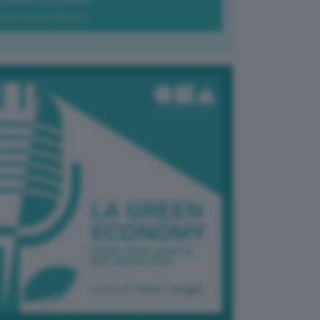
Green-à-porter
Maria Elena Ribezzo