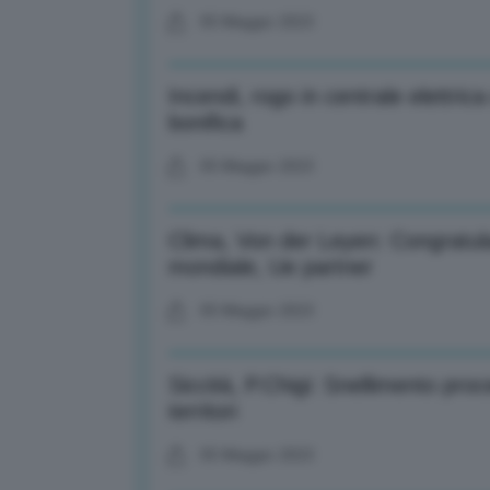
05 Maggio 2023
Incendi, rogo in centrale elettri
bonifica
05 Maggio 2023
Clima, Von der Leyen: Congratu
mondiale, Ue partner
05 Maggio 2023
Siccità, P.Chigi: Snellimento pro
territori
05 Maggio 2023