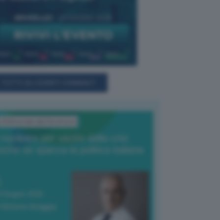
TUTTI GLI EVENTI CONNACT
L'Editoriale del Direttore
l nucleare per uscire dalla crisi
nche se spacca la politica italiana
4 Giugno 2026
 Vittorio Oreggia