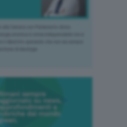
k alla Camera con Parlamento diviso.
nergia atomica è ormai indispensabile ma si
e il dibattito sperando che non sia sempre
stione di ideologia