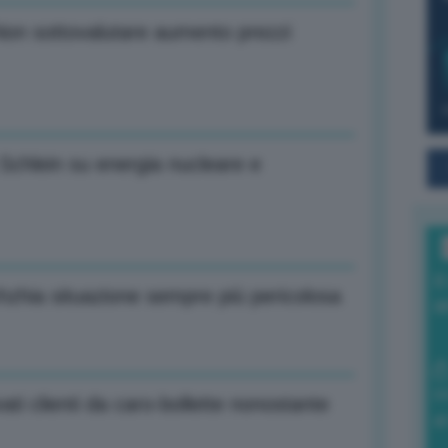
 Non sottovalutare aumento prezzi
a Schlein su energia nucleare e
I
zhzhia situazione sempre più pericolosa
a
0
vati clienti da caro-bollette nonostante
di