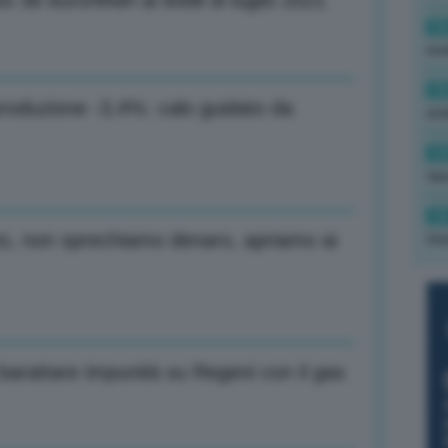
o 36 euro/Mwh ai livelli di luglio 2021
16
rev
15
roduzione -3,4%: calo guidato da
ond
14
tas
14
to, non sprechiamo denaro, apriamo ai
tre
barattare impunità su Regeni con il gas