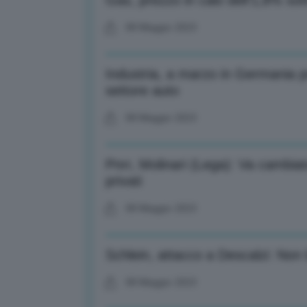
Gas, prezzo in calo dell’1,8% sott
08 Maggio 2023
Industria, a marzo in Germania p
settore auto
08 Maggio 2023
Pnrr, Molinari (Lega): Va cambia
privati
08 Maggio 2023
Schlein, attacco a Descalzi: Non 
08 Maggio 2023