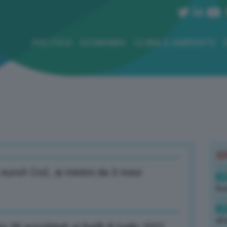
POLITICA
ECONOMIA
CLIMA E AMBIENTE
B
 euro/t Co2, ai minimi da 3 mesi
19
Rus
19
all