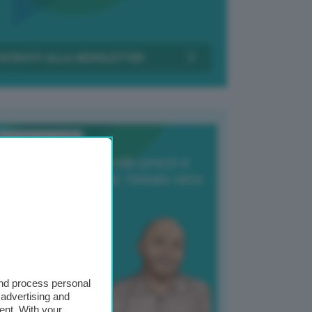
Transizione Italia
orte produzione, crollo prezzi e
oncorrenza asiatica: l’estate nera
elle patate
6 Agosto 2025
 Giuliano Zulin
and process personal
 advertising and
ent. With your