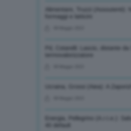
Alimentare, Truzzi (Assoutenti):
formaggi e latticini
08 Maggio 2023
Pd, Cotarelli: Lascio, distante d
termovalorizzatore
08 Maggio 2023
Ucraina, Grossi (Aiea): A Zapori
08 Maggio 2023
Energia, Pellegrino (A.r.t.e.): Sal
40 default