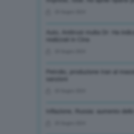
Imprese, Istat: Ad aprile riparte 
20 Giugno 2024
Auto, Antitrust multa Dr: Ha indica
realizzati in Cina
20 Giugno 2024
Petrolio, produzione Iran al mas
sanzioni
20 Giugno 2024
Inflazione, Russia: aumento del
20 Giugno 2024