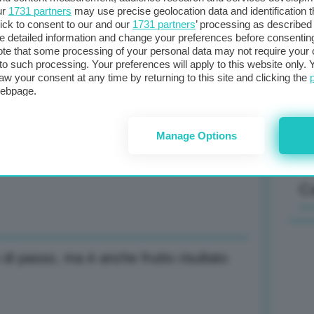
ur
1731 partners
may use precise geolocation data and identification 
ick to consent to our and our
1731 partners
’ processing as described 
detailed information and change your preferences before consenting
Il
te that some processing of your personal data may not require your 
t to such processing. Your preferences will apply to this website only
sta
aw your consent at any time by returning to this site and clicking the
met
ndustria agroalimentare motore del Paese
webpage.
col
al 
Manage Options
o su 7 anni, restrizione tra 0,5% e
C
 di passo, ma è anche frutto risultato