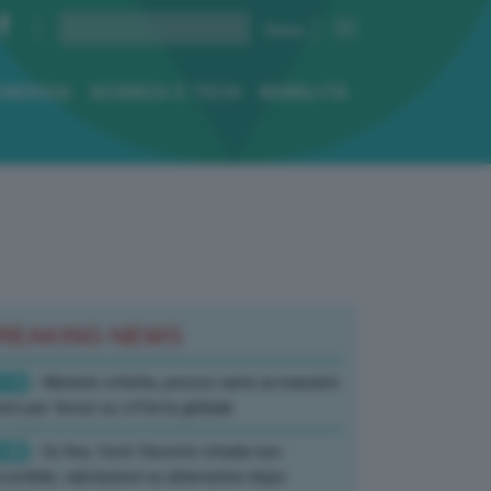
ENERGIA
SCIENZA E TECH
MOBILITÀ
REAKING NEWS
:10
- Materie critiche, prezzo rame ai massimi
rici per timori su offerta globale
:40
- Ex Ilva, fonti: Decreto strada non
corribile, valutazioni su alternative dopo