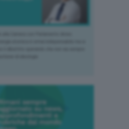
k alla Camera con Parlamento diviso.
nergia atomica è ormai indispensabile ma si
e il dibattito sperando che non sia sempre
stione di ideologia