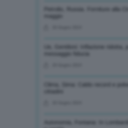
Petrolio, Russia. Forniture alla
maggio
20 Giugno 2024
Ue, Gentiloni: Inflazione ridotta, p
messaggio fiducia
20 Giugno 2024
Clima, Sima: Caldo record e polv
cittadini
20 Giugno 2024
Autonomia, Fontana: In Lombardi