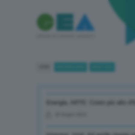
HOME
BREAKING NEWS
(PAGE 1039)
Energia, ARTE: Costo più alto d’
20 Giugno 2024