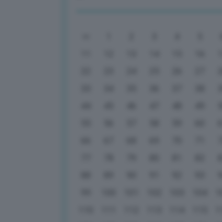
1
2
3
4
5
11
12
13
14
15
16
22
23
24
25
26
27
33
34
35
36
37
38
44
45
46
47
48
49
55
56
57
58
59
60
66
67
68
69
70
71
77
78
79
80
81
82
88
89
90
91
92
93
99
100
101
102
103
104
1
110
111
112
113
114
115
1