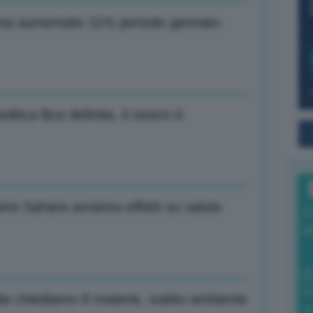
 Cina aumentate 11% periodo gennaio-
olitica Bce definita, il nostro è
ere Sahara avranno effetti su salute
I
a
0
a chiediamo 8 materie, subito ambiente
di