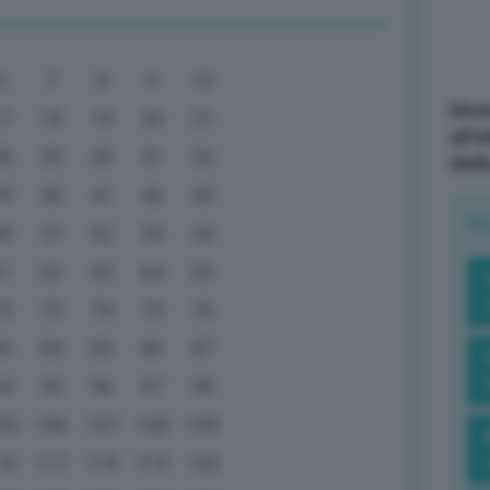
6
7
8
9
10
Mott
17
18
19
20
21
all’
28
29
30
31
32
dell
39
40
41
42
43
R
50
51
52
53
54
61
62
63
64
65
72
73
74
75
76
83
84
85
86
87
94
95
96
97
98
05
106
107
108
109
16
117
118
119
120