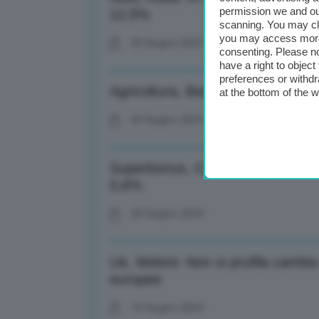
permission we and o
12,5%
scanning. You may cl
you may access more 
20 Giugno 2024
consenting. Please no
have a right to objec
preferences or withdr
Agricoltura, Barilla (Unifood): I
at the bottom of the 
20 Giugno 2024
Superbonus, Cavallari (Upb): Pian
0,6%
20 Giugno 2024
Ue, Meloni: Non si profila cambio
europee
19 Giugno 2024