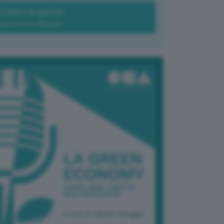
Green-à-porter
Maria Elena Ribezzo