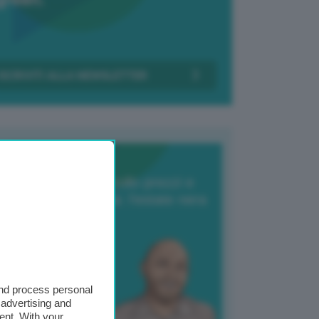
Transizione Italia
orte produzione, crollo prezzi e
oncorrenza asiatica: l’estate nera
elle patate
6 Agosto 2025
 Giuliano Zulin
and process personal
 advertising and
ent. With your