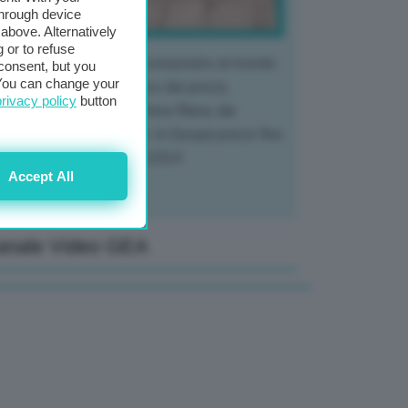
through device
above. Alternatively
 or to refuse
 mercato del tubero più consumato al mondo
consent, but you
. You can change your
 vivendo un crollo storico dei prezzi,
privacy policy
button
tendo a dura prova l'intera filiera, dai
tivatori ai trasformatori. In Europa prezzi fino
70% in meno rispetto al 2024
Accept All
anale Video GEA