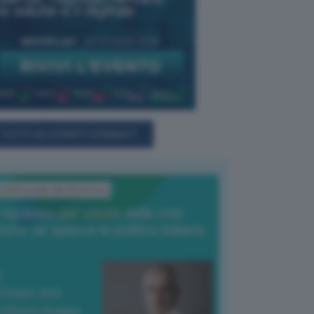
TUTTI GLI EVENTI CONNACT
L'Editoriale del Direttore
l nucleare per uscire dalla crisi
nche se spacca la politica italiana
4 Giugno 2026
 Vittorio Oreggia