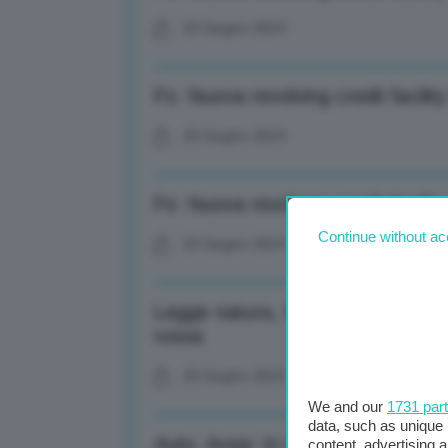
20 Giugno 2024
Fs: Nuova revolving credit facility 
20 Giugno 2024
Fs: Nuova revolving credit facility 
Continue without ac
20 Giugno 2024
Legge natura, Soldini: Mare a 30°
rossa
20 Giugno 2024
We and our
1731 par
data, such as unique 
Auto, Acea: In Ue -3% immatricola
content, advertising