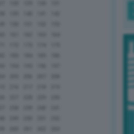
27
128
129
130
131
38
139
140
141
142
49
150
151
152
153
60
161
162
163
164
71
172
173
174
175
82
183
184
185
186
93
194
195
196
197
04
205
206
207
208
15
216
217
218
219
26
227
228
229
230
37
238
239
240
241
48
249
250
251
252
59
260
261
262
263