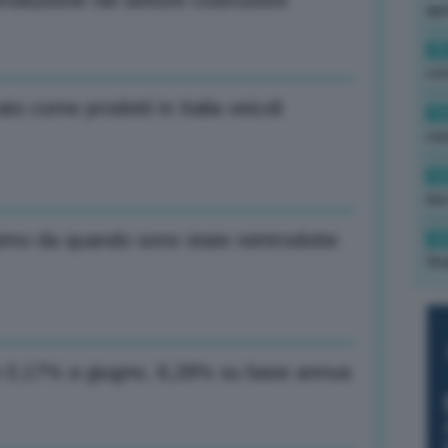
produzione nel settore costruzioni
ape
15
con
to come prodotti in Italia veicoli
13
cau
13
due
simo da quando sono state reintrodotte
12
fin
lo 0,17% a giugno, 8,28% su base annua