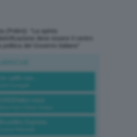
a (Polimi): “La spinta
elettrificazione deve essere il centro
a politica del Governo italiano”
UBRICHE
Un caffè con...
Carlo Fumagalli
GREENdez-vous
Elena Fois e Chiara Troiano
Bruxelles Express
Lorenzo Robustelli