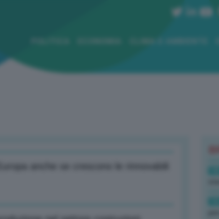
POLITICA
ECONOMIA
CLIMA E AMBIENTE
B
Europa anche se crescono le rinnovabili
18
sto
16
per