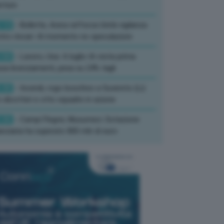
rture
:13
- Bollette, Arera rafforza Unità vigilanza
tro rincari: Al momento no speculazioni
:50
- Lavoro, Usa: A luglio IA resta prima
sa licenziamenti, pesa su 24% tagli
:35
- Incendi, rogo boschivo a Suvereto (Li):
 elicotteri e otto squadre in azione
:26
- Campi Flegrei, Musumeci: Dotazione
anziaria ha superato 800 mln di euro