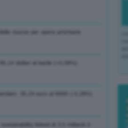
delle risorse per opere prioritarie
L'o
L'e
apr
que
 85,14 dollari al barile (+0,08%)
msterdam: 35,24 euro al MWh (-0,28%)
sustainability linked di 3,5 miliardi-3-