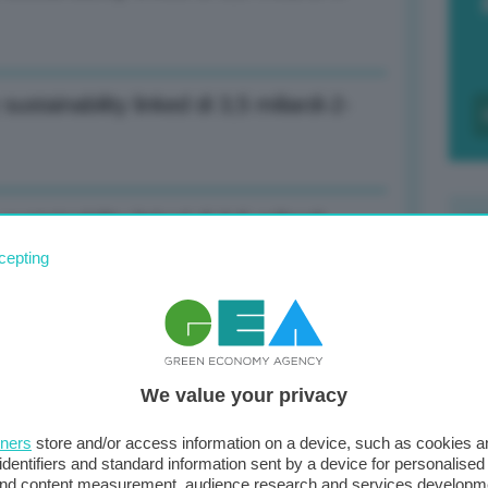
sustainability linked di 3,5 miliardi-2-
sustainability linked di 3,5 miliardi
cepting
F
c
d
 tutto anno, siamo entrati nella zona
We value your privacy
0
di
tners
store and/or access information on a device, such as cookies 
identifiers and standard information sent by a device for personalised
zioni a maggio, quota elettrico al
 and content measurement, audience research and services developm