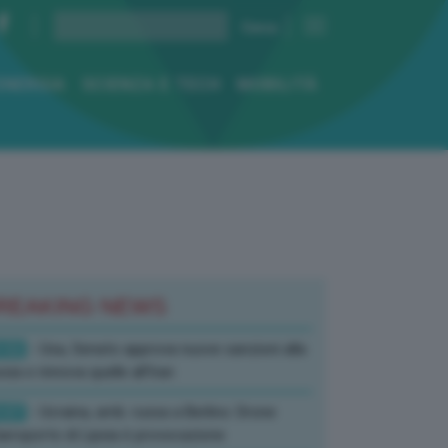
ENERGIA
SCIENZA E TECH
MOBILITÀ
REAKING NEWS
:52
- Usa, Senato approva nuove sanzioni alla
sia e rinnova quelle all’Iran
:07
- Ucraina, amb. russa a Berlino: Drone
’aeroporto di Lipsia è provocazione