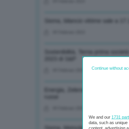
09 Febbraio 2023
Sisma, bilancio vittime sale a 17.
09 Febbraio 2023
Sostenibilità, Terna prima società
2023 di S&P
Continue without ac
09 Febbraio 2023
Energia, Zelensky: Europa si sta 
russe
09 Febbraio 2023
We and our
1731 par
data, such as unique 
Sisma, Metsola: Ucraina ha inviat
content, advertising