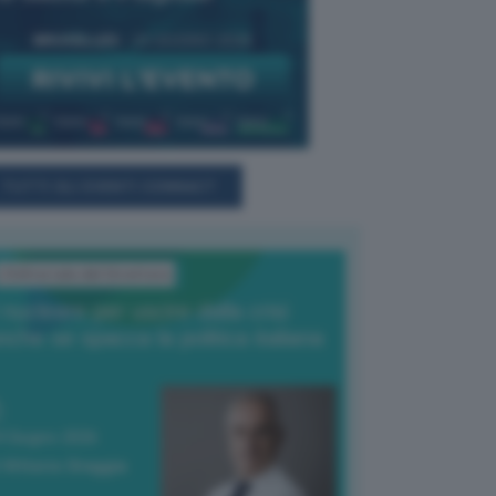
TUTTI GLI EVENTI CONNACT
L'Editoriale del Direttore
l nucleare per uscire dalla crisi
nche se spacca la politica italiana
4 Giugno 2026
 Vittorio Oreggia