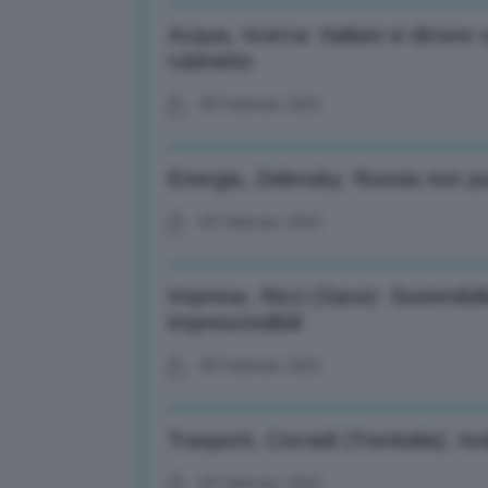
Acqua, ricerca: Italiani si dicono
rubinetto
09 Febbraio 2023
Energia, Zelensky: Russia non pu
09 Febbraio 2023
Imprese, Ricci (Sace): Sostenibili
imprescindibili
09 Febbraio 2023
Trasporti, Corradi (Trenitalia): An
09 Febbraio 2023