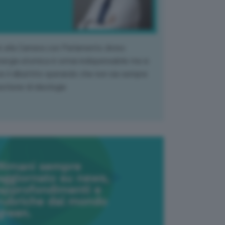
k alla Camera con Parlamento diviso.
nergia atomica è ormai indispensabile ma si
e il dibattito sperando che non sia sempre
stione di ideologia