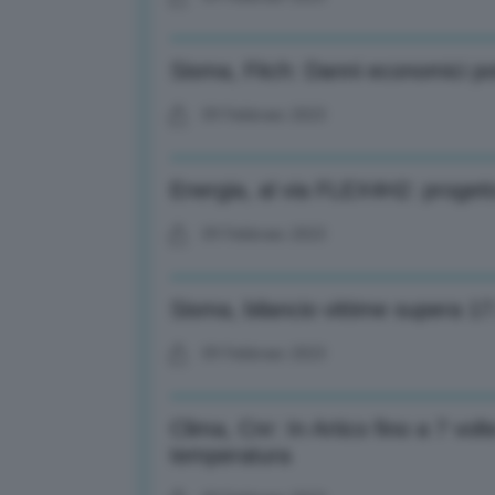
Sisma, Fitch: Danni economici po
09 Febbraio 2023
Energia, al via FLEX4H2: progett
09 Febbraio 2023
Sisma, bilancio vittime supera 17
09 Febbraio 2023
Clima, Cnr: In Artico fino a 7 volt
temperatura