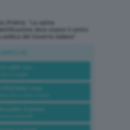
a (Polimi): “La spinta
elettrificazione deve essere il centro
a politica del Governo italiano”
UBRICHE
Un caffè con...
Carlo Fumagalli
GREENdez-vous
Elena Fois e Chiara Troiano
Bruxelles Express
Lorenzo Robustelli