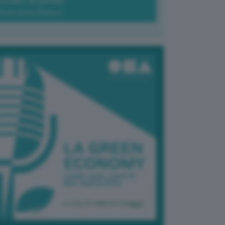
Green-à-porter
Maria Elena Ribezzo