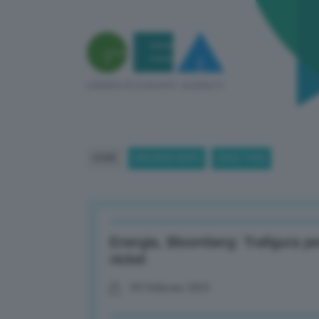
HOME
BREAKING NEWS
(PAGE 1508)
Energia, Bloomberg: Trafigura pe
nickel
09 Febbraio 2023