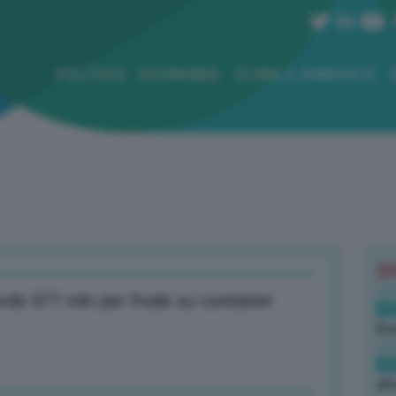
POLITICA
ECONOMIA
CLIMA E AMBIENTE
B
rde 577 mln per frode su container
19
Rus
19
all