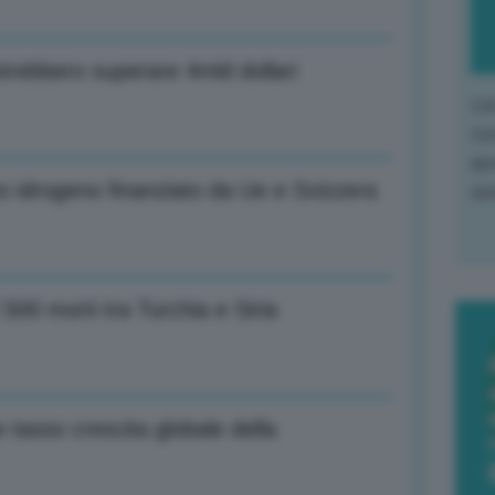
trebbero superare 4mld dollari
L'o
L'e
apr
o idrogeno finanziato da Ue e Svizzera
que
.500 morti tra Turchia e Siria
e tasso crescita globale della