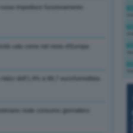
 russa impedisce funzionamento
16
rev
15
ond
14
tricità cala come nel resto d’Europa
tas
14
tre
rialzo dell’1,4% a 88,7 euro/tonnellata
ostimano reale consumo giornaliero