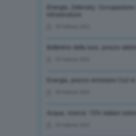
Energia, Zelensky: Occupazione
infrastrutture
09 Febbraio 2023
Bollettino della luce, prezzo elet
09 Febbraio 2023
Energia, prezzo emissioni Co2 in 
09 Febbraio 2023
Acqua, ricerca: 72% italiani sott
09 Febbraio 2023