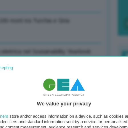
100 morti tra Turchia e Siria
 elettrica nel Sustainability Yearbook
F
cepting
c
d
liberando da lacci delle importazioni
0
We value your privacy
di
tners
store and/or access information on a device, such as cookies 
identifiers and standard information sent by a device for personalised
o soccorsi a Turchia e Siria, vera
 and content measurement, audience research and services developm