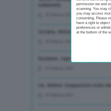
permission we and o
solidarietà
scanning. You may cl
you may access more 
09 Febbraio 2023
consenting. Please no
have a right to objec
preferences or withdr
Ucraina, Metsola: Nonostante bo
at the bottom of the 
09 Febbraio 2023
Nucleare, capo di Aiea oggi a Mo
09 Febbraio 2023
Ue, Meloni: Inopportuno invito M
09 Febbraio 2023