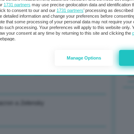
ur
1731 partners
may use precise geolocation data and identification 
ick to consent to our and our
1731 partners
’ processing as described 
Il
detailed information and change your preferences before consenting
sta
te that some processing of your personal data may not require your 
t to such processing. Your preferences will apply to this website only
met
aw your consent at any time by returning to this site and clicking the
col
mbe, vostro grano nutre il mondo
webpage.
al 
Manage Options
sca per proteggere centrali Ucraina
C
acron a Zelensky