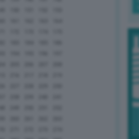
49
150
151
152
153
60
161
162
163
164
71
172
173
174
175
82
183
184
185
186
93
194
195
196
197
04
205
206
207
208
15
216
217
218
219
26
227
228
229
230
37
238
239
240
241
48
249
250
251
252
59
260
261
262
263
70
271
272
273
274