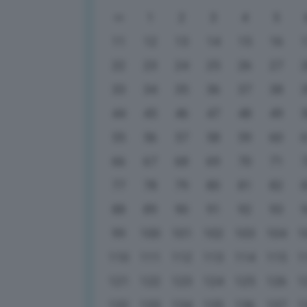
1
2
3
4
5
11
12
13
14
15
16
22
23
24
25
26
27
33
34
35
36
37
38
44
45
46
47
48
49
55
56
57
58
59
60
66
67
68
69
70
71
77
78
79
80
81
82
88
89
90
91
92
93
99
100
101
102
103
104
1
110
111
112
113
114
115
1
121
122
123
124
125
126
1
132
133
134
135
136
137
1