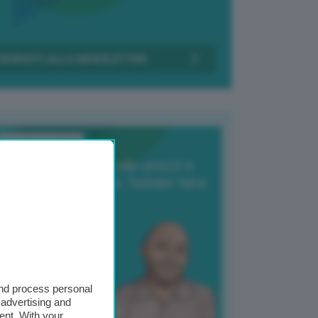
Transizione Italia
orte produzione, crollo prezzi e
oncorrenza asiatica: l’estate nera
elle patate
6 Agosto 2025
 Giuliano Zulin
and process personal
 advertising and
ent. With your