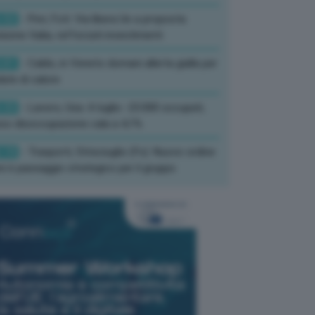
:52
- Pnrr, Foti: Via libera Ue a proposta
isione Italia, rafforzati investimenti
:01
- Caldo, in Veneto domani allerta gialla per
ate di calore
:33
- Lavoro, Usa: A luglio -23.000 occupati,
so disoccupazione cala a 4,1%
:19
- Trasporti, Strisciuglio (Fs): Nuovo ordine
ni è passaggio strategico per il gruppo