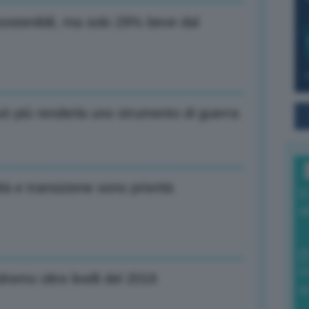
 sostenibili, ma solo 29% beve dal
ò più renderla uno strumento di guerra
tà e transizione sono priorità
I
a
0
dremo oltre livelli del 2019
di