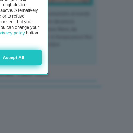
through device
above. Alternatively
 mercato del tubero più consumato al mondo
 or to refuse
 vivendo un crollo storico dei prezzi,
consent, but you
. You can change your
tendo a dura prova l'intera filiera, dai
privacy policy
button
tivatori ai trasformatori. In Europa prezzi fino
70% in meno rispetto al 2024
Accept All
anale Video GEA