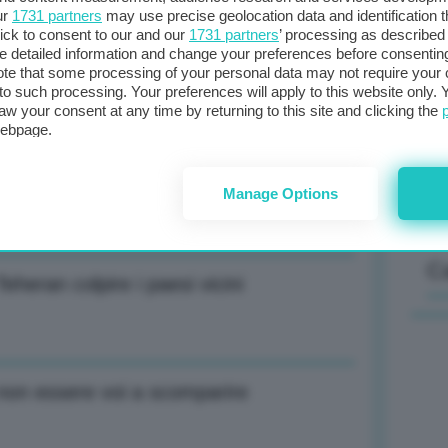
ur
1731 partners
may use precise geolocation data and identification 
nova: Nuove maglie Genoa e Sampdoria
ick to consent to our and our
1731 partners
’ processing as described 
detailed information and change your preferences before consenting
Il
te that some processing of your personal data may not require your 
t to such processing. Your preferences will apply to this website only
sta
aw your consent at any time by returning to this site and clicking the
met
webpage.
col
nova: Nuove maglie Genoa e Sampdoria
al 
Manage Options
C
eheran colpire i paesi vicini
 non essere voi a scomparire