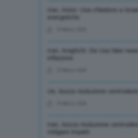
Iran, Axios: Usa chiedono a Israel
energetiche
10 Marzo 2026
Iran, Araghchi: Da Usa fake new
inflazione
10 Marzo 2026
Ue, bozza risoluzione centrodestr
10 Marzo 2026
Iran, bozza risoluzione centrodes
mitigare impatti