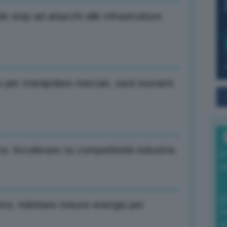
e stop ad attacchi alle infrastrutture
s per manipolare mercati, sarà tsunami
a: Accelerare su competitività industria
I
a
tra: Adottare misure energia per
0
di