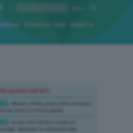
ENERGIA
SCIENZA E TECH
MOBILITÀ
REAKING NEWS
:10
- Materie critiche, prezzo rame ai massimi
rici per timori su offerta globale
:40
- Ex Ilva, fonti: Decreto strada non
corribile, valutazioni su alternative dopo