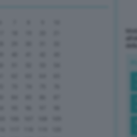
6
7
8
9
10
Mott
17
18
19
20
21
all’
28
29
30
31
32
dell
39
40
41
42
43
R
50
51
52
53
54
61
62
63
64
65
72
73
74
75
76
83
84
85
86
87
94
95
96
97
98
05
106
107
108
109
16
117
118
119
120