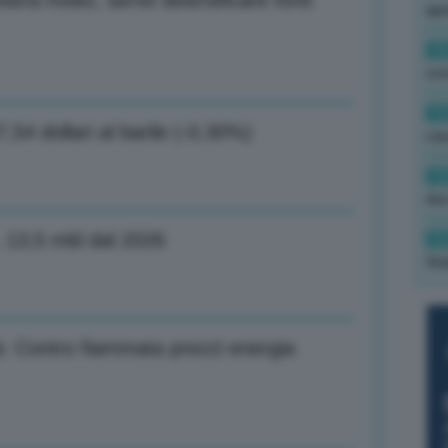
serà molto, serve diversificare fonti
ape
15
con
13
,54 dollari al barile (-0,30%)
cau
13
due
, 13,5 mld dal 2026
12
fin
à: Contro fiammata prezzi energia