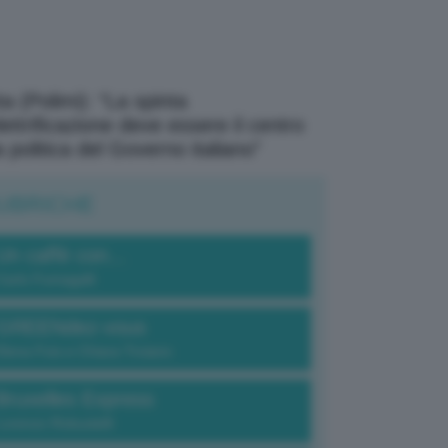
a (Polimi): “La spinta
elettrificazione deve essere il centro
a politica del Governo italiano”
UBRICHE
Un caffè con...
Carlo Fumagalli
GREENdez-vous
Elena Fois e Chiara Troiano
Bruxelles Express
Lorenzo Robustelli