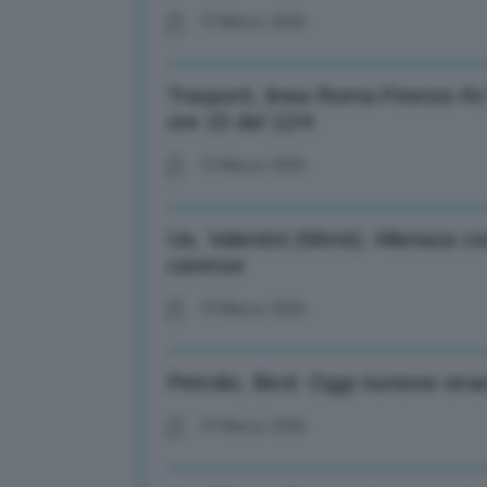
10 Marzo 2026
Trasporti, linea Roma-Firenze AV
ore 15 del 12/4
10 Marzo 2026
Ue, Valentini (Mimit): Allenaza c
carenze
10 Marzo 2026
Petrolio, Birol: Oggi riunione str
10 Marzo 2026