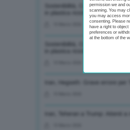
permission we and o
Sostenibilità, Corepla-Amiu Ge
scanning. You may cl
in plastica riciclata-2-
you may access more 
consenting. Please no
10 Marzo 2026
have a right to objec
preferences or withdr
at the bottom of the 
Sostenibilità, Corepla-Amiu Ge
in plastica riciclata
10 Marzo 2026
Iran, Hegseth: Grave errore per T
10 Marzo 2026
Iran, Teheran a Trump: Attenti a
10 Marzo 2026