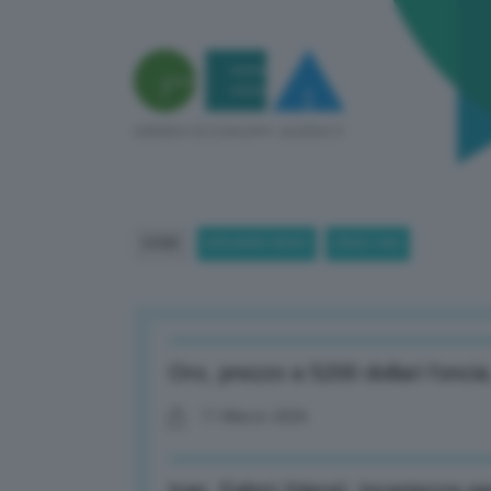
HOME
BREAKING NEWS
(PAGE 245)
Oro, prezzo a 5200 dollari l’oncia
11 Marzo 2026