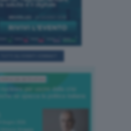
TUTTI GLI EVENTI CONNACT
L'Editoriale del Direttore
l nucleare per uscire dalla crisi
nche se spacca la politica italiana
4 Giugno 2026
 Vittorio Oreggia