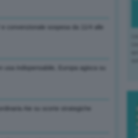
 e convenzionale sospesa da 11/4 alle
L'o
L'e
apr
que
on usa indispensabile, Europa agisca su
aordinaria Aie su scorte strategiche