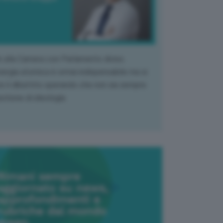
k alla Camera con Parlamento diviso.
nergia atomica è ormai indispensabile ma si
e il dibattito sperando che non sia sempre
stione di ideologia