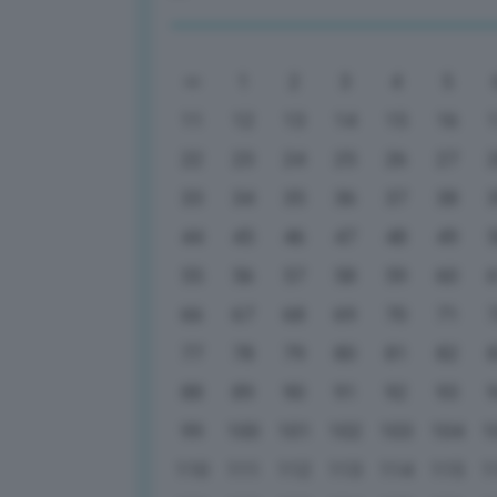
1
2
3
4
5
11
12
13
14
15
16
22
23
24
25
26
27
33
34
35
36
37
38
44
45
46
47
48
49
55
56
57
58
59
60
66
67
68
69
70
71
77
78
79
80
81
82
88
89
90
91
92
93
99
100
101
102
103
104
1
110
111
112
113
114
115
1