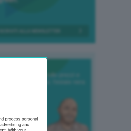
Transizione Italia
orte produzione, crollo prezzi e
oncorrenza asiatica: l’estate nera
elle patate
6 Agosto 2025
 Giuliano Zulin
and process personal
 advertising and
ent. With your