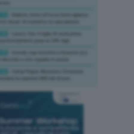
rture
:13
- Bollette, Arera rafforza Unità vigilanza
tro rincari: Al momento no speculazioni
:50
- Lavoro, Usa: A luglio IA resta prima
sa licenziamenti, pesa su 24% tagli
:35
- Incendi, rogo boschivo a Suvereto (Li):
 elicotteri e otto squadre in azione
:26
- Campi Flegrei, Musumeci: Dotazione
anziaria ha superato 800 mln di euro