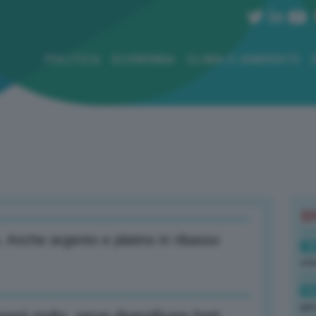
POLITICA
ECONOMIA
CLIMA E AMBIENTE
B
. Anche argento e platino in ribasso
18
sto
16
per