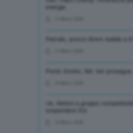
Iran, Fabrri (Hera): Incertezza pe
energia
11 Marzo 2026
Petrolio, prezzo Brent stabile a 87
11 Marzo 2026
Ponte Stretto, Mit: Iter prosegue
10 Marzo 2026
Ue, Meloni a gruppo competitivit
sospendere Ets
10 Marzo 2026