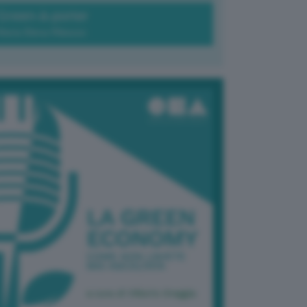
Green-à-porter
Maria Elena Ribezzo