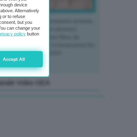
through device
above. Alternatively
 or to refuse
 mercato del tubero più consumato al mondo
consent, but you
. You can change your
 vivendo un crollo storico dei prezzi,
privacy policy
button
tendo a dura prova l'intera filiera, dai
tivatori ai trasformatori. In Europa prezzi fino
70% in meno rispetto al 2024
Accept All
anale Video GEA